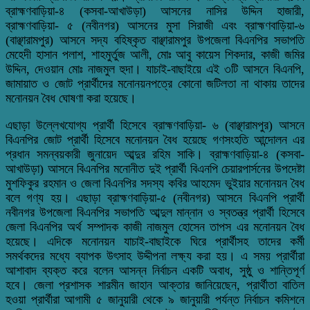
ব্রাহ্মণবাড়িয়া-৪ (কসবা-আখাউড়া) আসনের নাসির উদ্দিন হাজারী,
ব্রাহ্মণবাড়িয়া- ৫ (নবীনগর) আসনের মুসা সিরাজী এবং ব্রাহ্মণবাড়িয়া-৬
(বাঞ্ছারামপুর) আসনে সদ্য বহিষ্কৃত বাঞ্ছারামপুর উপজেলা বিএনপির সভাপতি
মেহেদী হাসান পলাশ, শাহমুর্তুজ আলী, মোঃ আবু কায়েস শিকদার, কাজী জমির
উদ্দিন, দেওয়ান মোঃ নাজমুল হুদা। যাচাই-বাছাইয়ে এই ৩টি আসনে বিএনপি,
জামায়াত ও জোট প্রার্থীদের মনোনয়নপত্রে কোনো জটিলতা না থাকায় তাদের
মনোনয়ন বৈধ ঘোষণা করা হয়েছে।
এছাড়া উল্লেখযোগ্য প্রার্থী হিসেবে ব্রাহ্মণবাড়িয়া- ৬ (বাঞ্ছারামপুর) আসনে
বিএনপির জোট প্রার্থী হিসেবে মনোনয়ন বৈধ হয়েছে গণসংহতি আন্দোলন এর
প্রধান সমন্বয়কারী জুনায়েদ আব্দুর রহিম সাকি। ব্রাহ্মণবাড়িয়া-৪ (কসবা-
আখাউড়া) আসনে বিএনপির মনোনীত দুই প্রার্থী বিএনপি চেয়ারপার্সনের উপদেষ্টা
মুশফিকুর রহমান ও জেলা বিএনপির সদস্য কবির আহমেদ ভুইয়ার মনোনয়ন বৈধ
বলে গণ্য হয়।
এছাড়া ব্রাহ্মণবাড়িয়া-৫ (নবীনগর) আসনে বিএনপি প্রার্থী
নবীনগর উপজেলা বিএনপির সভাপতি আব্দুল মান্নান ও স্বতন্ত্র প্রার্থী হিসেবে
জেলা বিএনপির অর্থ সম্পাদক কাজী নাজমুল হোসেন তাপস এর মনোনয়ন বৈধ
হয়েছে।
এদিকে মনোনয়ন যাচাই-বাছাইকে ঘিরে প্রার্থীসহ তাদের কর্মী
সমর্থকদের মধ্যে ব্যাপক উৎসাহ উদ্দীপনা লক্ষ্য করা হয়। এ সময় প্রার্থীরা
আশাবাদ ব্যক্ত করে বলেন আসন্ন নির্বাচন একটি অবাধ, সুষ্ঠু ও শান্তিপূর্ণ
হবে।
জেলা প্রশাসক শারমীন জাহান আক্তার জানিয়েছেন, প্রার্থীতা বাতিল
হওয়া প্রার্থীরা আগামী ৫ জানুয়ারী থেকে ৯ জানুয়ারী পর্যন্ত নির্বাচন কমিশনে