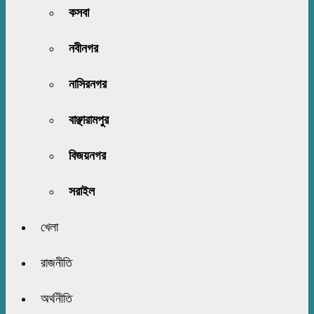
কসবা
নবীনগর
নাসিরনগর
বাঞ্ছারামপুর
বিজয়নগর
সরাইল
খেলা
রাজনীতি
অর্থনীতি