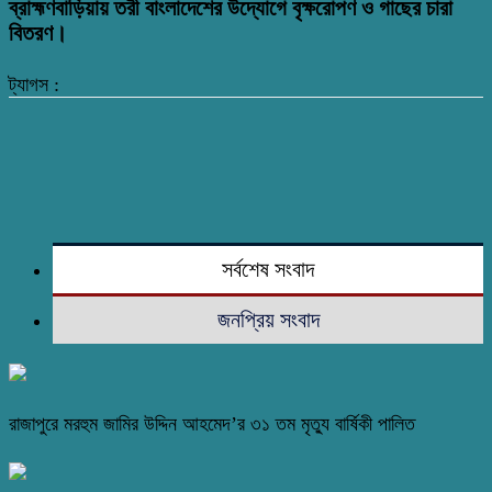
ব্রাহ্মণবাড়িয়ায় তরী বাংলাদেশের উদ্যোগে বৃক্ষরোপণ ও গাছের চারা
বিতরণ।
ট্যাগস :
সর্বশেষ সংবাদ
জনপ্রিয় সংবাদ
রাজাপুরে মরহুম জামির উদ্দিন আহমেদ’র ৩১ তম মৃত্যু বার্ষিকী পালিত