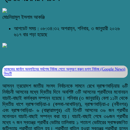
মোঃনিয়ামুল ইসলাম আকঞ্জি
আপডেট সময় : ০৮:৩৪:৩২ অপরাহ্ন, শনিবার, ৩ জানুয়ারী ২০২৬
৬১৭ বার পড়া হয়েছে
আজকের জার্নাল অনলাইনের সর্বশেষ নিউজ পেতে অনুসরণ করুন
গুগল নিউজ (Google News)
ফিডটি
আসন্ন ত্রয়োদশ জাতীয় সংসদ নির্বাচনকে সামনে রেখে ব্রাহ্মণবাড়িয়ায় ৬টি
নির্বাচনী আসনের মধ্যে দ্বিতীয় দিনে অবশিষ্ট ৩টি আসনের প্রার্থীদের মনোনয়ন
যাচাই-বাছাই কার্যক্রম সম্পন্ন হয়েছে। শনিবার (৩ জানুয়ারি) বেলা ১১টা থেকে
দ্বিতীয় ধাপে ব্রাহ্মণবাড়িয়া-৪ (কসবা-আখাউড়া), ব্রাহ্মণবাড়িয়া-৫ (নবীনগর)
এবং ব্রাহ্মণবাড়িয়া- ৬ (বাঞ্ছারামপুর) এই তিনটি আসনের ৩৬ জন প্রার্থীর
মনোনয়ন যাচাই-বাছাই সম্পন্ন করা হয়।
যাচাই-বাছাই শেষে ৩৬জন প্রার্থীর
মধ্যে ৭ জন স্বতন্ত্র প্রার্থীর ভোটার তালিকায় ১ শতাংশ ভোটারের স্বাক্ষরজণিত
জটিলতায় প্রার্থীতা বাতিল হয়। প্রার্থীতা বাতিল হওয়া স্বতন্ত্র প্রার্থীরা হলেন