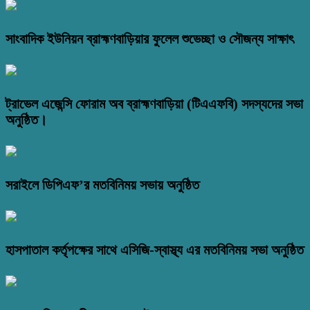
সাংবাদিক ইউনিয়ন ব্রাহ্মণবাড়িয়ার ফুলেল শুভেচ্ছা ও সৌজন্য সাক্ষাৎ
ট্রাভেল এজেন্সি ফোরাম অব ব্রাহ্মণবাড়িয়া (টিএএফবি) সদস্যদের সভা
অনুষ্ঠিত।
সরাইলে ডিপিএফ’র মতবিনিময় সভায় অনুষ্ঠিত
হাসপাতাল কর্তৃপক্ষের সাথে এসিজি-স্বাস্থ্য এর মতবিনিময় সভা অনুষ্ঠিত