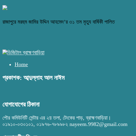
রাজাপুরে মরহুম জামির উদ্দিন আহমেদ’র ৩১ তম মৃত্যু বার্ষিকী পালিত
Home
প্রকাশক: আব্দুল্লাহ আল নাঈম
যোগাযোগের ঠিকানা
পৌর কমিউনিটি সেন্টার এর ২য় তলা, টেংকের পাড়, ব্রাহ্মণবাড়িয়া।
০১৯১০-০৩০১০১, ০১৯৭৬-৭৮৯৯৮২ nayeem.9982@gmail.com