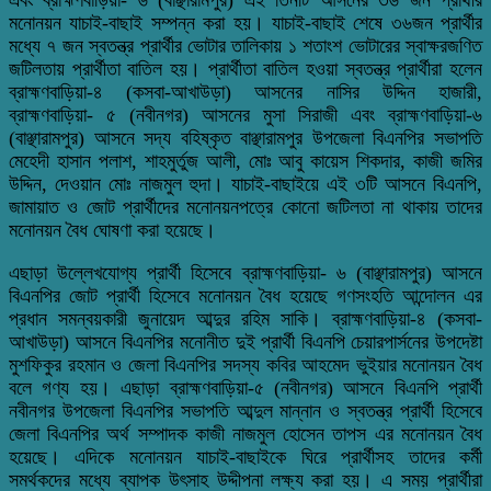
মনোনয়ন যাচাই-বাছাই সম্পন্ন করা হয়।
যাচাই-বাছাই শেষে ৩৬জন প্রার্থীর
মধ্যে ৭ জন স্বতন্ত্র প্রার্থীর ভোটার তালিকায় ১ শতাংশ ভোটারের স্বাক্ষরজণিত
জটিলতায় প্রার্থীতা বাতিল হয়। প্রার্থীতা বাতিল হওয়া স্বতন্ত্র প্রার্থীরা হলেন
ব্রাহ্মণবাড়িয়া-৪ (কসবা-আখাউড়া) আসনের নাসির উদ্দিন হাজারী,
ব্রাহ্মণবাড়িয়া- ৫ (নবীনগর) আসনের মুসা সিরাজী এবং ব্রাহ্মণবাড়িয়া-৬
(বাঞ্ছারামপুর) আসনে সদ্য বহিষ্কৃত বাঞ্ছারামপুর উপজেলা বিএনপির সভাপতি
মেহেদী হাসান পলাশ, শাহমুর্তুজ আলী, মোঃ আবু কায়েস শিকদার, কাজী জমির
উদ্দিন, দেওয়ান মোঃ নাজমুল হুদা। যাচাই-বাছাইয়ে এই ৩টি আসনে বিএনপি,
জামায়াত ও জোট প্রার্থীদের মনোনয়নপত্রে কোনো জটিলতা না থাকায় তাদের
মনোনয়ন বৈধ ঘোষণা করা হয়েছে।
এছাড়া উল্লেখযোগ্য প্রার্থী হিসেবে ব্রাহ্মণবাড়িয়া- ৬ (বাঞ্ছারামপুর) আসনে
বিএনপির জোট প্রার্থী হিসেবে মনোনয়ন বৈধ হয়েছে গণসংহতি আন্দোলন এর
প্রধান সমন্বয়কারী জুনায়েদ আব্দুর রহিম সাকি। ব্রাহ্মণবাড়িয়া-৪ (কসবা-
আখাউড়া) আসনে বিএনপির মনোনীত দুই প্রার্থী বিএনপি চেয়ারপার্সনের উপদেষ্টা
মুশফিকুর রহমান ও জেলা বিএনপির সদস্য কবির আহমেদ ভুইয়ার মনোনয়ন বৈধ
বলে গণ্য হয়।
এছাড়া ব্রাহ্মণবাড়িয়া-৫ (নবীনগর) আসনে বিএনপি প্রার্থী
নবীনগর উপজেলা বিএনপির সভাপতি আব্দুল মান্নান ও স্বতন্ত্র প্রার্থী হিসেবে
জেলা বিএনপির অর্থ সম্পাদক কাজী নাজমুল হোসেন তাপস এর মনোনয়ন বৈধ
হয়েছে।
এদিকে মনোনয়ন যাচাই-বাছাইকে ঘিরে প্রার্থীসহ তাদের কর্মী
সমর্থকদের মধ্যে ব্যাপক উৎসাহ উদ্দীপনা লক্ষ্য করা হয়। এ সময় প্রার্থীরা