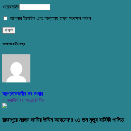
ওয়েবসাইট
আপনার ইমেইল এবং অন্যান্য তথ্য সংরক্ষন করুন
আপলোডকারীর তথ্য
আপলোডকারীর সব সংবাদ
এ ক্যাটাগরির আরো নিউজ
রাজাপুরে মরহুম জামির উদ্দিন আহমেদ’র ৩১ তম মৃত্যু বার্ষিকী পালিত