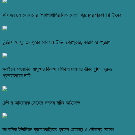
কবি জয়দুল হোসেনের ‘পাখপাখালির মিলনমেলা’ গ্রন্থের প্রকাশনা উৎসব
চুরির দায়ে সুলতানপুরের বোরহান উদ্দিন গ্রেপ্তার, কারাগারে প্রেরণ
সরাইলে সাংবাদিক মাসুদের বিরুদ্ধে মিথ্যা মামলার তীব্র নিন্দা: দ্রুত
প্রত্যাহারের দাবি
ঢেউ’র আহবায়ক সোহেল সদস্য সচিব আইফাত
সাংবাদিক ইউনিয়ন ব্রাহ্মণবাড়িয়ার ফুলেল শুভেচ্ছা ও সৌজন্য সাক্ষাৎ