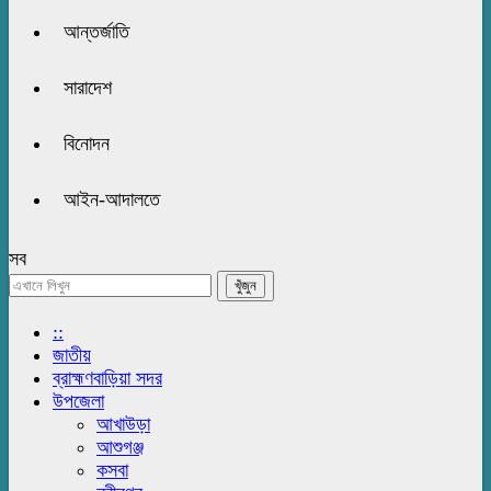
আন্তর্জাতি
সারাদেশ
বিনোদন
আইন-আদালতে
সব
::
জাতীয়
ব্রাহ্মণবাড়িয়া সদর
উপজেলা
আখাউড়া
আশুগঞ্জ
কসবা