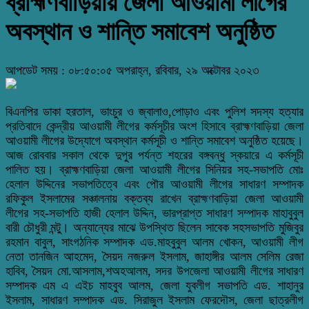
ব্রাহ্মণবাড়িয়ায় জেলা আওয়ামী লীগের
অবস্থান ও শান্তি সমাবেশ অনুষ্ঠিত
আপডেট সময় : ০৮:৫০:০৫ অপরাহ্ন, রবিবার, ২৯ অক্টোবর ২০২৩
বিএনপির ডাকা হরতাল, ভাংচুর ও জ্বালাও,পোড়াও এবং পুলিশ সদস্য হত্যার
প্রতিবাদে কেন্দ্রীয় আওয়ামী লীগের কর্মসূচীর অংশ হিসাবে ব্রাহ্মণবাড়িয়া জেলা
আওয়ামী লীগের উদ্যোগে অবস্থান কর্মসূচী ও শান্তি সমাবেশ অনুষ্ঠিত হয়েছে।
আজ রোববার সকাল থেকে দুপুর পর্যন্ত শহরের বঙ্গবন্ধু স্কয়ারে এ কর্মসূচী
পালিত হয়। ব্রাহ্মণবাড়িয়া জেলা আওয়ামী লীগের সিনিয়র সহ-সভাপতি মোঃ
হেলাল উদ্দিনের সভাপতিত্বে এবং পৌর আওয়ামী লীগের সাধারণ সম্পাদক
রফিকুল ইসলামের সঞ্চালনায় বক্তব্য রাখেন ব্রাহ্মণবাড়িয়া জেলা আওয়ামী
লীগের সহ-সভাপতি হাজী হেলাল উদ্দিন, ভারপ্রাপ্ত সাধারণ সম্পাদক মাহাবুবুল
বারী চৌধুরী মন্টু। অন্যান্যের মাঝে উপস্থিত ছিলেন সাবেক সহসভাপতি মুজিবুর
রহমান বাবুল, সাংগঠনিক সম্পাদক এড.মাহবুবুল আলম খোকন, আওয়ামী লীগ
নেতা তানজিন আহমেদ, সৈয়দ নজরুল ইসলাম, জাহাঙ্গীর আলম সেলিম রেজা
হাবিব, সৈয়দ মো.আসলাম,শঅহআলম, সদর উপজেলা আওয়ামী লীগের সাধারণ
সম্পাদক এম এ এইচ মাহবুব আলম, জেলা যুবলীগ সভাপতি এড. শাহানুর
ইসলাম, সাধারণ সম্পাদক এড. সিরাজুল ইসলাম ফেরদৌস, জেলা ছাত্রলীগ