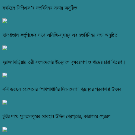
সরাইলে ডিপিএফ’র মতবিনিময় সভায় অনুষ্ঠিত
হাসপাতাল কর্তৃপক্ষের সাথে এসিজি-স্বাস্থ্য এর মতবিনিময় সভা অনুষ্ঠিত
ব্রাহ্মণবাড়িয়ায় তরী বাংলাদেশের উদ্যোগে বৃক্ষরোপণ ও গাছের চারা বিতরণ।
কবি জয়দুল হোসেনের ‘পাখপাখালির মিলনমেলা’ গ্রন্থের প্রকাশনা উৎসব
চুরির দায়ে সুলতানপুরের বোরহান উদ্দিন গ্রেপ্তার, কারাগারে প্রেরণ