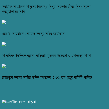
সরাইলে সাংবাদিক মাসুদের বিরুদ্ধে মিথ্যা মামলার তীব্র নিন্দা: দ্রুত
প্রত্যাহারের দাবি
ঢেউ’র আহবায়ক সোহেল সদস্য সচিব আইফাত
সাংবাদিক ইউনিয়ন ব্রাহ্মণবাড়িয়ার ফুলেল শুভেচ্ছা ও সৌজন্য সাক্ষাৎ
রাজাপুরে মরহুম জামির উদ্দিন আহমেদ’র ৩১ তম মৃত্যু বার্ষিকী পালিত