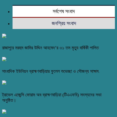
সর্বশেষ সংবাদ
জনপ্রিয় সংবাদ
রাজাপুরে মরহুম জামির উদ্দিন আহমেদ’র ৩১ তম মৃত্যু বার্ষিকী পালিত
সাংবাদিক ইউনিয়ন ব্রাহ্মণবাড়িয়ার ফুলেল শুভেচ্ছা ও সৌজন্য সাক্ষাৎ
ট্রাভেল এজেন্সি ফোরাম অব ব্রাহ্মণবাড়িয়া (টিএএফবি) সদস্যদের সভা
অনুষ্ঠিত।