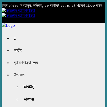
ঢাকা
০২:২০ অপরাহ্ন, শনিবার, ০৮ অগাস্ট ২০২৬, ২৪ শ্রাবণ ১৪৩৩ বঙ্গাব্দ
::
জাতীয়
ব্রাহ্মণবাড়িয়া সদর
উপজেলা
আখাউড়া
আশুগঞ্জ