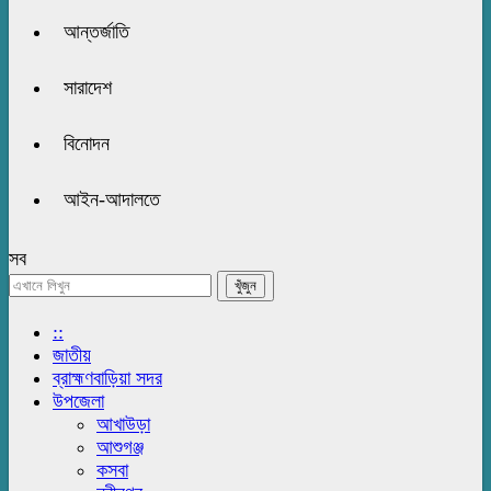
আন্তর্জাতি
সারাদেশ
বিনোদন
আইন-আদালতে
সব
::
জাতীয়
ব্রাহ্মণবাড়িয়া সদর
উপজেলা
আখাউড়া
আশুগঞ্জ
কসবা