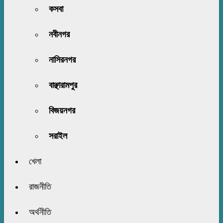
কসবা
নবীনগর
নাসিরনগর
বাঞ্ছারামপুর
বিজয়নগর
সরাইল
খেলা
রাজনীতি
অর্থনীতি