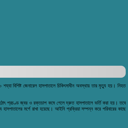
০
শয্যা
বিশিষ্ট
জেনারেল
হাসপাতালে
চিকিৎসাধীন
অবস্থায়
তার
মৃত্যু
হয়
।
নিহত
হঠা
ৎ
প্রচণ্ড
জ্বর
ও
রক্তচাপ
কমে
গেলে
দ্রুত
হাসপাতালে
ভর্তি
করা
হয়
।
তবে
 হাসপাতালের মর্গে রাখা হয়েছে। আইনি প্রক্রিয়া সম্পন্ন করে পরিবারের কাছে