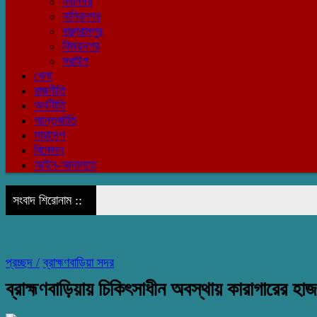
নবীনগর
নাসিরনগর
বাঞ্ছারামপুর
বিজয়নগর
সরাইল
খেলা
রাজনীতি
অর্থনীতি
আন্তর্জাতি
সারাদেশ
বিনোদন
আইন-আদালতে
সংবাদ শিরোনাম ::
প্রচ্ছদ /
ব্রাহ্মণবাড়িয়া সদর
ব্রাহ্মণবাড়িয়ায় চিকিৎসাধীন অবস্থায় কারাগারের হাজত