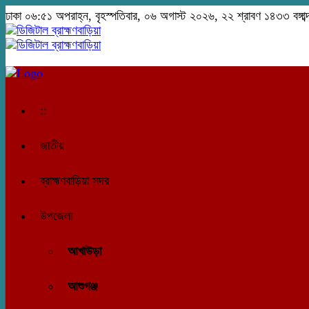
ঢাকা
০৬:৫১ অপরাহ্ন, বৃহস্পতিবার, ০৬ অগাস্ট ২০২৬, ২২ শ্রাবণ ১৪৩৩ বঙ্গাব্
::
জাতীয়
ব্রাহ্মণবাড়িয়া সদর
উপজেলা
আখাউড়া
আশুগঞ্জ