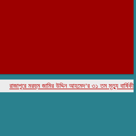
জাপুরে মরহুম জামির উদ্দিন আহমেদ’র ৩১ তম মৃত্যু বার্ষিকী পালিত