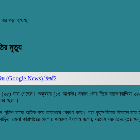
 বার পড়া হয়েছে
র মৃত্যু
িউজ (Google News)
ফিডটি
(২৫)
মারা
গেছেন
।
শুক্রবার
(১৫
আগস্ট
)
সকাল
৮টার
দিকে
ব্রাহ্মণবাড়িয়া
২৫
ানের ছেলে।
ুন
পুলিশ
তাকে
আটক
করে
কারাগারে
প্রেরণ
করে
।
গত
বৃহস্পতিবার
বিকেলে
তার
মণবাড়িয়া জেলা কারাগারের জেলার কামরুল ইসলাম বলেন, মরদেহ ময়নাতদন্তের জন্য