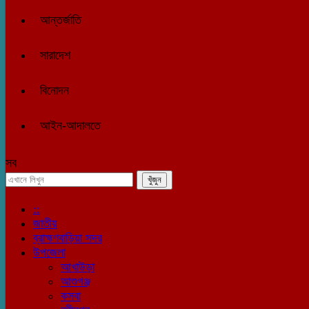
আন্তর্জাতি
সারাদেশ
বিনোদন
আইন-আদালতে
সব
::
জাতীয়
ব্রাহ্মণবাড়িয়া সদর
উপজেলা
আখাউড়া
আশুগঞ্জ
কসবা