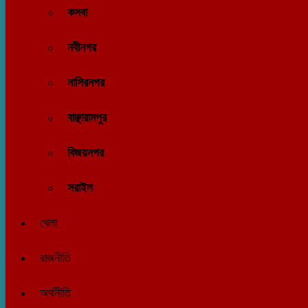
কসবা
নবীনগর
নাসিরনগর
বাঞ্ছারামপুর
বিজয়নগর
সরাইল
খেলা
রাজনীতি
অর্থনীতি