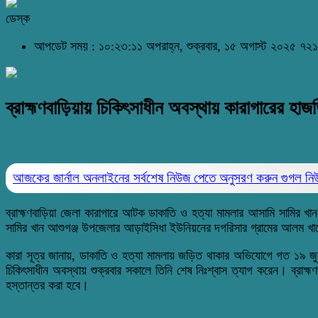
ডেস্ক
আপডেট সময় : ১০:২৩:১১ অপরাহ্ন, শুক্রবার, ১৫ অগাস্ট ২০২৫
৭২১
ব্রাহ্মণবাড়িয়ায় চিকিৎসাধীন অবস্থায় কারাগারের হাজতি
আজকের জার্নাল অনলাইনের সর্বশেষ নিউজ পেতে অনুসরণ করুন
গুগল ন
ব্রাহ্মণবাড়িয়া
জেলা
কারাগারে
আটক
ডাকাতি
ও
হত্যা
মামলার
আসামি
সামির
খান
সামির খান আশুগঞ্জ উপজেলার আড়াইসিধা ইউনিয়নের দগরিসার গ্রামের আলম খ
কারা
সূত্র
জানায়
,
ডাকাতি
ও
হত্যা
মামলায়
জড়িত
থাকার
অভিযোগে
গত
১৯
জ
চিকিৎসাধীন
অবস্থায়
শুক্রবার
সকালে
তিনি
শেষ
নিঃশ্বাস
ত্যাগ
করেন
।
ব্রাহ্
হস্তান্তর করা হবে।