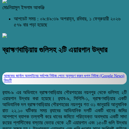
মোঃনিয়ামুল ইসলাম আকঞ্জি
আপডেট সময় : ০৯:৪৯:৩৯ অপরাহ্ন, রবিবার, ১ ফেব্রুয়ারী ২০২৬
৫৭৯ বার পড়া হয়েছে
ব্রাহ্মণবাড়িয়ায় গুলিসহ ২টি এয়ারগান উদ্ধার
আজকের জার্নাল অনলাইনের সর্বশেষ নিউজ পেতে অনুসরণ করুন
গুগল নিউজ (Google News)
ফিডটি
র‌্যাব-৯ এর অভিযানে ব্রাহ্মণবাড়িয়ার পৌরশহরের নয়নপুর থেকে গুলিসহ ২টি
এয়ারগান উদ্ধার করা হয়েছে। র‌্যাব-৯, সিপিসি-১, ব্রাহ্মণবাড়িয়ার একটি
আভিযানিক দল ব্রাহ্মণবাড়িয়ার পৌরশহরের নয়নপুর গত ৩১ জানুয়ারি আনুমানিক
রাত ২২.১০ ঘটিকার সময় র‌্যাবের আভিযানিক দলটি একটি ধানের জমির
আশপাশে ব্যাপক তল্লাশী করে ধানের জমিতে পরিত্যক্ত অবস্থায় একটি সাদা
রংয়ের প্লাস্টিকের বস্তার ভেতর থেকে ২টি এয়ারগান এবং ১৫০টি গুলি উদ্ধার
করতে সক্ষম হয়। উদ্ধারকৃত এয়ারগান এবং গুলি গুলোর সাথে সংশ্লিষ্ট কাউকে