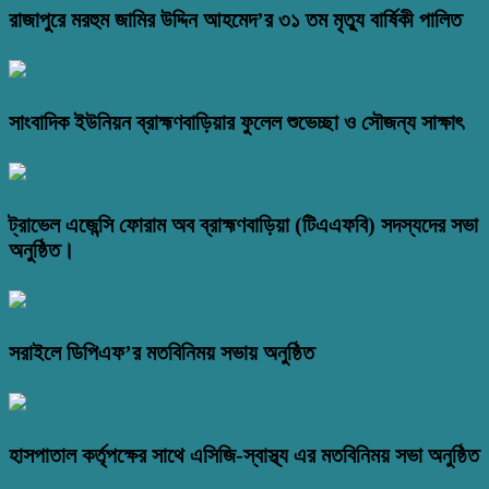
রাজাপুরে মরহুম জামির উদ্দিন আহমেদ’র ৩১ তম মৃত্যু বার্ষিকী পালিত
সাংবাদিক ইউনিয়ন ব্রাহ্মণবাড়িয়ার ফুলেল শুভেচ্ছা ও সৌজন্য সাক্ষাৎ
ট্রাভেল এজেন্সি ফোরাম অব ব্রাহ্মণবাড়িয়া (টিএএফবি) সদস্যদের সভা
অনুষ্ঠিত।
সরাইলে ডিপিএফ’র মতবিনিময় সভায় অনুষ্ঠিত
হাসপাতাল কর্তৃপক্ষের সাথে এসিজি-স্বাস্থ্য এর মতবিনিময় সভা অনুষ্ঠিত