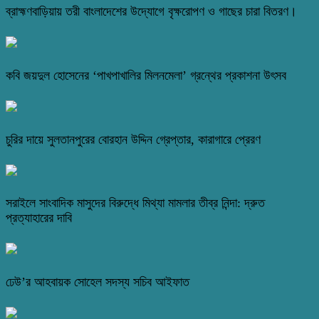
ব্রাহ্মণবাড়িয়ায় তরী বাংলাদেশের উদ্যোগে বৃক্ষরোপণ ও গাছের চারা বিতরণ।
কবি জয়দুল হোসেনের ‘পাখপাখালির মিলনমেলা’ গ্রন্থের প্রকাশনা উৎসব
চুরির দায়ে সুলতানপুরের বোরহান উদ্দিন গ্রেপ্তার, কারাগারে প্রেরণ
সরাইলে সাংবাদিক মাসুদের বিরুদ্ধে মিথ্যা মামলার তীব্র নিন্দা: দ্রুত
প্রত্যাহারের দাবি
ঢেউ’র আহবায়ক সোহেল সদস্য সচিব আইফাত