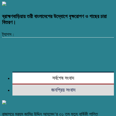
ব্রাহ্মণবাড়িয়ায় তরী বাংলাদেশের উদ্যোগে বৃক্ষরোপণ ও গাছের চারা
বিতরণ।
ট্যাগস :
সর্বশেষ সংবাদ
জনপ্রিয় সংবাদ
রাজাপুরে মরহুম জামির উদ্দিন আহমেদ’র ৩১ তম মৃত্যু বার্ষিকী পালিত