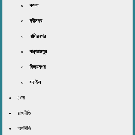
কসবা
নবীনগর
নাসিরনগর
বাঞ্ছারামপুর
বিজয়নগর
সরাইল
খেলা
রাজনীতি
অর্থনীতি