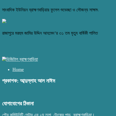
সাংবাদিক ইউনিয়ন ব্রাহ্মণবাড়িয়ার ফুলেল শুভেচ্ছা ও সৌজন্য সাক্ষাৎ
রাজাপুরে মরহুম জামির উদ্দিন আহমেদ’র ৩১ তম মৃত্যু বার্ষিকী পালিত
Home
প্রকাশক: আব্দুল্লাহ আল নাঈম
যোগাযোগের ঠিকানা
পৌর কমিউনিটি সেন্টার এর ২য় তলা, টেংকের পাড়, ব্রাহ্মণবাড়িয়া।