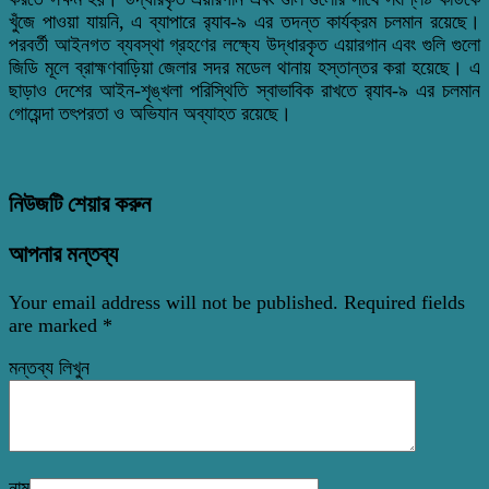
খুঁজে পাওয়া যায়নি, এ ব্যাপারে র‌্যাব-৯ এর তদন্ত কার্যক্রম চলমান রয়েছে।
পরবর্তী আইনগত ব্যবস্থা গ্রহণের লক্ষ্যে উদ্ধারকৃত এয়ারগান এবং গুলি গুলো
জিডি মূলে ব্রাহ্মণবাড়িয়া জেলার সদর মডেল থানায় হস্তান্তর করা হয়েছে। এ
ছাড়াও দেশের আইন-শৃঙ্খলা পরিস্থিতি স্বাভাবিক রাখতে র‌্যাব-৯ এর চলমান
গোয়েন্দা তৎপরতা ও অভিযান অব্যাহত রয়েছে।
নিউজটি শেয়ার করুন
আপনার মন্তব্য
Your email address will not be published.
Required fields
are marked
*
মন্তব্য লিখুন
নাম