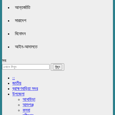
আন্তর্জাতি
সারাদেশ
বিনোদন
আইন-আদালতে
সব
::
জাতীয়
ব্রাহ্মণবাড়িয়া সদর
উপজেলা
আখাউড়া
আশুগঞ্জ
কসবা