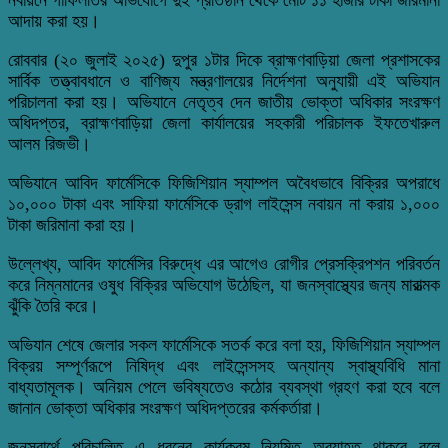
আদায় করা হয়।
রোববার (২০ জুলাই ২০২৫) দুপুর ১টার দিকে ব্রাহ্মণবাড়িয়া জেলা প্রশাসকের
সার্বিক তত্ত্বাবধানে ও বাণিজ্য মন্ত্রণালয়ের নির্দেশনা অনুযায়ী এই অভিযান
পরিচালনা করা হয়। অভিযানে নেতৃত্ব দেন জাতীয় ভোক্তা অধিকার সংরক্ষণ
অধিদপ্তর, ব্রাহ্মণবাড়িয়া জেলা কার্যালয়ের সহকারী পরিচালক ইফতেখারুল
আলম রিজভী।
অভিযানে আবিদ ফার্মেসিকে ফিজিশিয়ান স্যাম্পল অবৈধভাবে বিক্রির অপরাধে
১০,০০০ টাকা এবং সাফিয়া ফার্মেসিকে ড্রাগ লাইসেন্স নবায়ন না করায় ১,০০০
টাকা জরিমানা করা হয়।
উল্লেখ্য, আবিদ ফার্মেসির বিরুদ্ধে এর আগেও রোগীর প্রেসক্রিপশন পরিবর্তন
করে নিম্নমানের ওষুধ বিক্রির অভিযোগ উঠেছিল, যা জনস্বাস্থ্যের জন্য মারাত্মক
ঝুঁকি তৈরি করে।
অভিযান শেষে জেলার সকল ফার্মেসিকে সতর্ক করে বলা হয়, ফিজিশিয়ান স্যাম্পল
বিক্রয় সম্পূর্ণরূপে নিষিদ্ধ এবং লাইসেন্সসহ অন্যান্য স্বাস্থ্যবিধি মানা
বাধ্যতামূলক। অনিয়ম পেলে ভবিষ্যতেও কঠোর ব্যবস্থা গ্রহণ করা হবে বলে
জানান ভোক্তা অধিকার সংরক্ষণ অধিদপ্তরের কর্মকর্তারা।
জনস্বার্থে পরিচালিত এ ধরনের কার্যক্রম নিয়মিত অব্যাহত থাকবে বলে