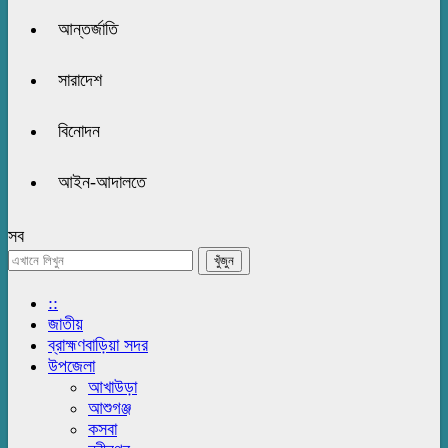
আন্তর্জাতি
সারাদেশ
বিনোদন
আইন-আদালতে
সব
::
জাতীয়
ব্রাহ্মণবাড়িয়া সদর
উপজেলা
আখাউড়া
আশুগঞ্জ
কসবা