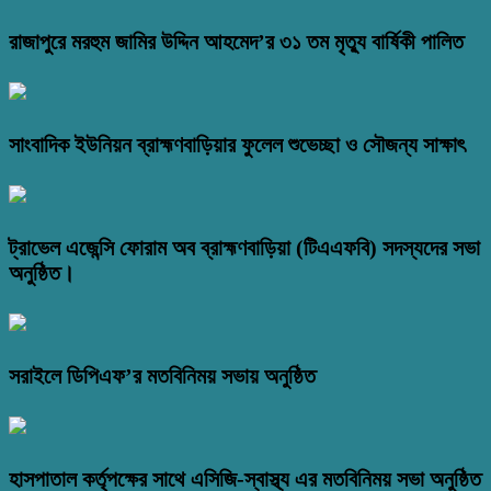
রাজাপুরে মরহুম জামির উদ্দিন আহমেদ’র ৩১ তম মৃত্যু বার্ষিকী পালিত
সাংবাদিক ইউনিয়ন ব্রাহ্মণবাড়িয়ার ফুলেল শুভেচ্ছা ও সৌজন্য সাক্ষাৎ
ট্রাভেল এজেন্সি ফোরাম অব ব্রাহ্মণবাড়িয়া (টিএএফবি) সদস্যদের সভা
অনুষ্ঠিত।
সরাইলে ডিপিএফ’র মতবিনিময় সভায় অনুষ্ঠিত
হাসপাতাল কর্তৃপক্ষের সাথে এসিজি-স্বাস্থ্য এর মতবিনিময় সভা অনুষ্ঠিত