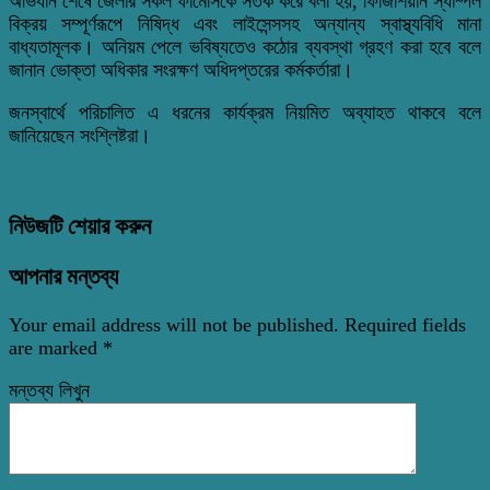
অভিযান শেষে জেলার সকল ফার্মেসিকে সতর্ক করে বলা হয়, ফিজিশিয়ান স্যাম্পল
বিক্রয় সম্পূর্ণরূপে নিষিদ্ধ এবং লাইসেন্সসহ অন্যান্য স্বাস্থ্যবিধি মানা
বাধ্যতামূলক। অনিয়ম পেলে ভবিষ্যতেও কঠোর ব্যবস্থা গ্রহণ করা হবে বলে
জানান ভোক্তা অধিকার সংরক্ষণ অধিদপ্তরের কর্মকর্তারা।
জনস্বার্থে পরিচালিত এ ধরনের কার্যক্রম নিয়মিত অব্যাহত থাকবে বলে
জানিয়েছেন সংশ্লিষ্টরা।
নিউজটি শেয়ার করুন
আপনার মন্তব্য
Your email address will not be published.
Required fields
are marked
*
মন্তব্য লিখুন