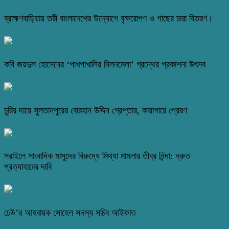
ব্রাহ্মণবাড়িয়ায় তরী বাংলাদেশের উদ্যোগে বৃক্ষরোপণ ও গাছের চারা বিতরণ।
কবি জয়দুল হোসেনের ‘পাখপাখালির মিলনমেলা’ গ্রন্থের প্রকাশনা উৎসব
চুরির দায়ে সুলতানপুরের বোরহান উদ্দিন গ্রেপ্তার, কারাগারে প্রেরণ
সরাইলে সাংবাদিক মাসুদের বিরুদ্ধে মিথ্যা মামলার তীব্র নিন্দা: দ্রুত
প্রত্যাহারের দাবি
ঢেউ’র আহবায়ক সোহেল সদস্য সচিব আইফাত