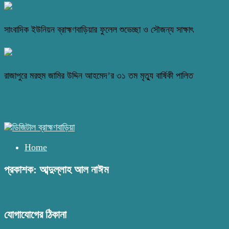
সাংবাদিক ইউনিয়ন ব্রাহ্মণবাড়িয়ার ফুলেল শুভেচ্ছা ও সৌজন্য সাক্ষাৎ
রাজাপুরে মরহুম জামির উদ্দিন আহমেদ’র ৩১ তম মৃত্যু বার্ষিকী পালিত
Home
প্রকাশক: আব্দুল্লাহ আল নাঈম
যোগাযোগের ঠিকানা