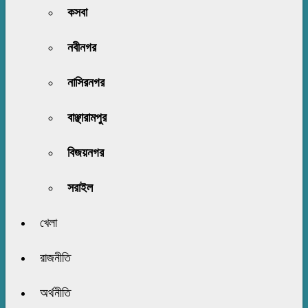
কসবা
নবীনগর
নাসিরনগর
বাঞ্ছারামপুর
বিজয়নগর
সরাইল
খেলা
রাজনীতি
অর্থনীতি