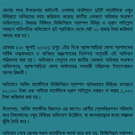
জেলার সদর উপজেলার কাউতলী এলাকায় অবস্থিত দুইটি ফার্মেসিকে ওষুধ
বিক্রিতে অনিয়মের দায়ে জরিমানা করেছে জাতীয় ভোক্তা অধিকার সংরক্ষণ
অধিদপ্তর। বিক্রয় নিষিদ্ধ ফিজিশিয়ান স্যাম্পল বিক্রি ও ড্রাগ লাইসেন্স
নবায়নে গাফিলতির অভিযোগে দুই প্রতিষ্ঠান থেকে মোট ১১ হাজার টাকা জরিমানা
আদায় করা হয়।
রোববার (২০ জুলাই ২০২৫) দুপুর ১টার দিকে ব্রাহ্মণবাড়িয়া জেলা প্রশাসকের
সার্বিক তত্ত্বাবধানে ও বাণিজ্য মন্ত্রণালয়ের নির্দেশনা অনুযায়ী এই অভিযান
পরিচালনা করা হয়। অভিযানে নেতৃত্ব দেন জাতীয় ভোক্তা অধিকার সংরক্ষণ
অধিদপ্তর, ব্রাহ্মণবাড়িয়া জেলা কার্যালয়ের সহকারী পরিচালক ইফতেখারুল
আলম রিজভী।
অভিযানে আবিদ ফার্মেসিকে ফিজিশিয়ান স্যাম্পল অবৈধভাবে বিক্রির অপরাধে
১০,০০০ টাকা এবং সাফিয়া ফার্মেসিকে ড্রাগ লাইসেন্স নবায়ন না করায় ১,০০০
টাকা জরিমানা করা হয়।
উল্লেখ্য, আবিদ ফার্মেসির বিরুদ্ধে এর আগেও রোগীর প্রেসক্রিপশন পরিবর্তন
করে নিম্নমানের ওষুধ বিক্রির অভিযোগ উঠেছিল, যা জনস্বাস্থ্যের জন্য মারাত্মক
ঝুঁকি তৈরি করে।
অভিযান শেষে জেলার সকল ফার্মেসিকে সতর্ক করে বলা হয়, ফিজিশিয়ান স্যাম্পল