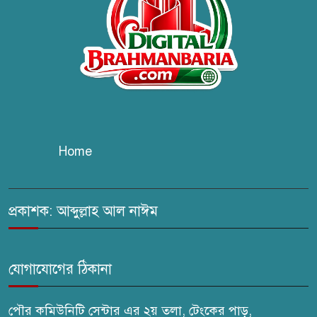
কবি জয়দুল হোসেনের
‘পাখপাখালির মিলনমেলা’ গ্রন্থের
প্রকাশনা উৎসব
চুরির দায়ে সুলতানপুরের বোরহান
উদ্দিন গ্রেপ্তার, কারাগারে প্রেরণ
Home
সরাইলে সাংবাদিক মাসুদের বিরুদ্ধে
মিথ্যা মামলার তীব্র নিন্দা: দ্রুত
প্রত্যাহারের দাবি
প্রকাশক: আব্দুল্লাহ আল নাঈম
ঢেউ’র আহবায়ক সোহেল সদস্য
সচিব আইফাত
যোগাযোগের ঠিকানা
পৌর কমিউনিটি সেন্টার এর ২য় তলা, টেংকের পাড়,