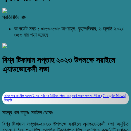
প্রতিনিধির নাম
আপডেট সময় : ০৮:৩০:৩৮ অপরাহ্ন, বৃহস্পতিবার, ৬ জুলাই ২০২৩
৩৫৬ বার পড়া হয়েছে
বিশ্ব টিকাদান সপ্তাহ ২০২৩ উপলক্ষে সরাইলে
এ্যাডভোকেসী সভা
আজকের জার্নাল অনলাইনের সর্বশেষ নিউজ পেতে অনুসরণ করুন
গুগল নিউজ (Google News)
ফিডটি
মাহবুব খান বাবুলঃ সরাইল থেকেঃ
বিশ্ব টিকাদান সপ্তাহ-২০২৩ উপলক্ষে সরাইলে এ্যাডভোকেসী সভা অনুষ্ঠিত
হয়েছে। ‘বাদ পড়া শিশু, আংশিক টিকাপ্রাপ্ত শিশু এবং মিসড কম্যুনিটি সনাক্ত