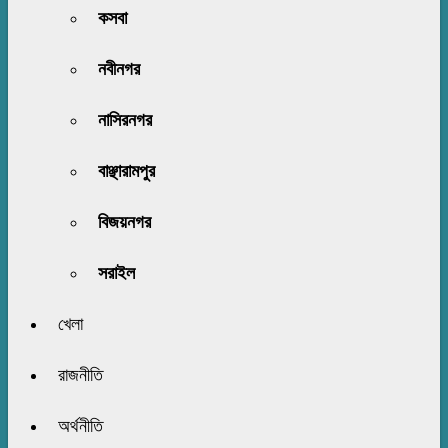
কসবা
নবীনগর
নাসিরনগর
বাঞ্ছারামপুর
বিজয়নগর
সরাইল
খেলা
রাজনীতি
অর্থনীতি