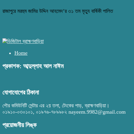
রাজাপুরে মরহুম জামির উদ্দিন আহমেদ’র ৩১ তম মৃত্যু বার্ষিকী পালিত
Home
প্রকাশক: আব্দুল্লাহ আল নাঈম
যোগাযোগের ঠিকানা
পৌর কমিউনিটি সেন্টার এর ২য় তলা, টেংকের পাড়, ব্রাহ্মণবাড়িয়া।
০১৯১০-০৩০১০১, ০১৯৭৬-৭৮৯৯৮২ nayeem.9982@gmail.com
প্রয়োজনীয় লিঙ্ক