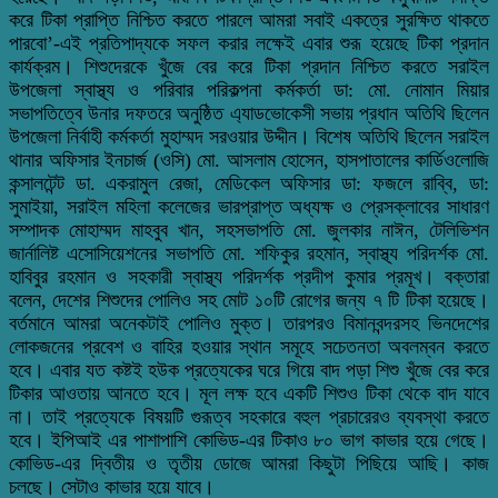
করে টিকা প্রাপ্তি নিশ্চিত করতে পারলে আমরা সবাই একত্রে সুরক্ষিত থাকতে
পারবো’-এই প্রতিপাদ্যকে সফল করার লক্ষেই এবার শুরূ হয়েছে টিকা প্রদান
কার্যক্রম। শিশুদেরকে খুঁজে বের করে টিকা প্রদান নিশ্চিত করতে সরাইল
উপজেলা স্বাস্থ্য ও পরিবার পরিকল্পনা কর্মকর্তা ডা: মো. নোমান মিয়ার
সভাপতিত্বে উনার দফতরে অনুষ্ঠিত এ্যাডভোকেসী সভায় প্রধান অতিথি ছিলেন
উপজেলা নির্বাহী কর্মকর্তা মুহাম্মদ সরওয়ার উদ্দীন। বিশেষ অতিথি ছিলেন সরাইল
থানার অফিসার ইনচার্জ (ওসি) মো. আসলাম হোসেন, হাসপাতালের কার্ডিওলোজি
কন্সালটেন্ট ডা. একরামুল রেজা, মেডিকেল অফিসার ডা: ফজলে রাব্বি, ডা:
সুমাইয়া, সরাইল মহিলা কলেজের ভারপ্রাপ্ত অধ্যক্ষ ও প্রেসক্লাবের সাধারণ
সম্পাদক মোহাম্মদ মাহবুব খান, সহসভাপতি মো. জুলকার নাঈন, টেলিভিশন
জার্নালিষ্ট এসোসিয়েশনের সভাপতি মো. শফিকুর রহমান, স্বাস্থ্য পরিদর্শক মো.
হাবিবুর রহমান ও সহকারী স্বাস্থ্য পরিদর্শক প্রদীপ কুমার প্রমূখ। বক্তারা
বলেন, দেশের শিশুদের পোলিও সহ মোট ১০টি রোগের জন্য ৭ টি টিকা হয়েছে।
বর্তমানে আমরা অনেকটাই পোলিও মুক্ত। তারপরও বিমানবন্দরসহ ভিনদেশের
লোকজনের প্রবেশ ও বাহির হওয়ার স্থান সমূহে সচেতনতা অবলম্বন করতে
হবে। এবার যত কষ্টই হউক প্রত্যেকের ঘরে গিয়ে বাদ পড়া শিশু খুঁজে বের করে
টিকার আওতায় আনতে হবে। মূল লক্ষ হবে একটি শিশুও টিকা থেকে বাদ যাবে
না। তাই প্রত্যেকে বিষয়টি গুরূত্ব সহকারে বহুল প্রচারেরও ব্যবস্থা করতে
হবে। ইপিআই এর পাশাপাশি কোভিড-এর টিকাও ৮০ ভাগ কাভার হয়ে গেছে।
কোভিড-এর দ্বিতীয় ও তৃতীয় ডোজে আমরা কিছুটা পিছিয়ে আছি। কাজ
চলছে। সেটাও কাভার হয়ে যাবে।