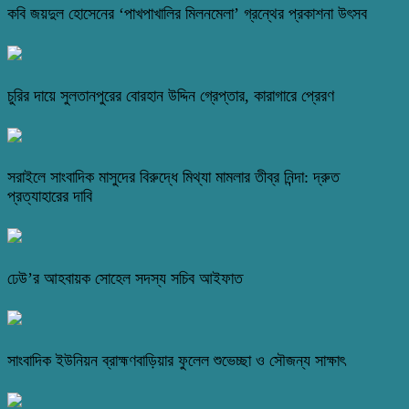
কবি জয়দুল হোসেনের ‘পাখপাখালির মিলনমেলা’ গ্রন্থের প্রকাশনা উৎসব
চুরির দায়ে সুলতানপুরের বোরহান উদ্দিন গ্রেপ্তার, কারাগারে প্রেরণ
সরাইলে সাংবাদিক মাসুদের বিরুদ্ধে মিথ্যা মামলার তীব্র নিন্দা: দ্রুত
প্রত্যাহারের দাবি
ঢেউ’র আহবায়ক সোহেল সদস্য সচিব আইফাত
সাংবাদিক ইউনিয়ন ব্রাহ্মণবাড়িয়ার ফুলেল শুভেচ্ছা ও সৌজন্য সাক্ষাৎ