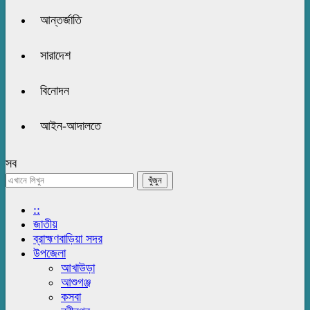
আন্তর্জাতি
সারাদেশ
বিনোদন
আইন-আদালতে
সব
::
জাতীয়
ব্রাহ্মণবাড়িয়া সদর
উপজেলা
আখাউড়া
আশুগঞ্জ
কসবা