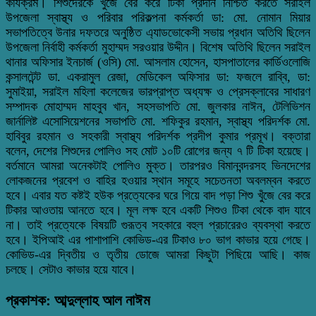
কার্যক্রম। শিশুদেরকে খুঁজে বের করে টিকা প্রদান নিশ্চিত করতে সরাইল
উপজেলা স্বাস্থ্য ও পরিবার পরিকল্পনা কর্মকর্তা ডা: মো. নোমান মিয়ার
সভাপতিত্বে উনার দফতরে অনুষ্ঠিত এ্যাডভোকেসী সভায় প্রধান অতিথি ছিলেন
উপজেলা নির্বাহী কর্মকর্তা মুহাম্মদ সরওয়ার উদ্দীন। বিশেষ অতিথি ছিলেন সরাইল
থানার অফিসার ইনচার্জ (ওসি) মো. আসলাম হোসেন, হাসপাতালের কার্ডিওলোজি
কন্সালটেন্ট ডা. একরামুল রেজা, মেডিকেল অফিসার ডা: ফজলে রাব্বি, ডা:
সুমাইয়া, সরাইল মহিলা কলেজের ভারপ্রাপ্ত অধ্যক্ষ ও প্রেসক্লাবের সাধারণ
সম্পাদক মোহাম্মদ মাহবুব খান, সহসভাপতি মো. জুলকার নাঈন, টেলিভিশন
জার্নালিষ্ট এসোসিয়েশনের সভাপতি মো. শফিকুর রহমান, স্বাস্থ্য পরিদর্শক মো.
হাবিবুর রহমান ও সহকারী স্বাস্থ্য পরিদর্শক প্রদীপ কুমার প্রমূখ। বক্তারা
বলেন, দেশের শিশুদের পোলিও সহ মোট ১০টি রোগের জন্য ৭ টি টিকা হয়েছে।
বর্তমানে আমরা অনেকটাই পোলিও মুক্ত। তারপরও বিমানবন্দরসহ ভিনদেশের
লোকজনের প্রবেশ ও বাহির হওয়ার স্থান সমূহে সচেতনতা অবলম্বন করতে
হবে। এবার যত কষ্টই হউক প্রত্যেকের ঘরে গিয়ে বাদ পড়া শিশু খুঁজে বের করে
টিকার আওতায় আনতে হবে। মূল লক্ষ হবে একটি শিশুও টিকা থেকে বাদ যাবে
না। তাই প্রত্যেকে বিষয়টি গুরূত্ব সহকারে বহুল প্রচারেরও ব্যবস্থা করতে
হবে। ইপিআই এর পাশাপাশি কোভিড-এর টিকাও ৮০ ভাগ কাভার হয়ে গেছে।
কোভিড-এর দ্বিতীয় ও তৃতীয় ডোজে আমরা কিছুটা পিছিয়ে আছি। কাজ
চলছে। সেটাও কাভার হয়ে যাবে।
প্রকাশক: আব্দুল্লাহ আল নাঈম