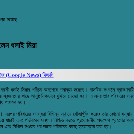
পড়া হয়েছে
রলেন ধলাই মিয়া
িউজ (Google News)
ফিডটি
ছর বয়সী ধলাই মিয়ার পরিচয় অবশেষে শনাক্ত হয়েছে। মানবিক সংগঠন ব্রাহ্মণবা
ার স্বজনদের কাছে আনুষ্ঠানিকভাবে বুঝিয়ে দেওয়া হয়। এ সময় তার পরিবারের সদস্
শ্যে পাঠানো হয়।
 এরপর পরিবারের সদস্যরা বিভিন্ন স্থানে খোঁজাখুঁজি করেও তার কোনো সন্ধান 
য় যাচাই এবং পরিবারের সন্ধান নিশ্চিত করতে প্রয়োজনীয় পদক্ষেপ গ্রহণের পরামর্
েন এবং নিশ্চিত হওয়ার পর তাকে পরিবারের কাছে হস্তান্তর করা হয়।