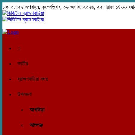
ঢাকা
০৮:২২ অপরাহ্ন, বৃহস্পতিবার, ০৬ অগাস্ট ২০২৬, ২২ শ্রাবণ ১৪৩৩ বঙ্গাব্
::
জাতীয়
ব্রাহ্মণবাড়িয়া সদর
উপজেলা
আখাউড়া
আশুগঞ্জ