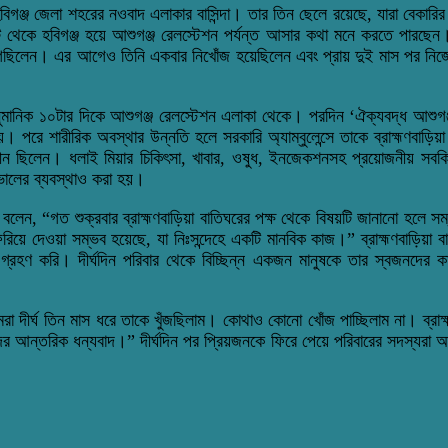
হবিগঞ্জ জেলা শহরের নওবাদ এলাকার বাসিন্দা। তার তিন ছেলে রয়েছে, যারা বেকা
েকে হবিগঞ্জ হয়ে আশুগঞ্জ রেলস্টেশন পর্যন্ত আসার কথা মনে করতে পারছেন। ত
ায় ভুগছিলেন। এর আগেও তিনি একবার নিখোঁজ হয়েছিলেন এবং প্রায় দুই মাস পর ন
মানিক ১০টার দিকে আশুগঞ্জ রেলস্টেশন এলাকা থেকে। পরদিন ‘ঐক্যবদ্ধ আশুগঞ্জ’
। পরে শারীরিক অবস্থার উন্নতি হলে সরকারি অ্যাম্বুলেন্সে তাকে ব্রাহ্মণবাড়ি
কিৎসাধীন ছিলেন। ধলাই মিয়ার চিকিৎসা, খাবার, ওষুধ, ইনজেকশনসহ প্রয়োজনীয় সবক
েখভালের ব্যবস্থাও করা হয়।
বলেন, “গত শুক্রবার ব্রাহ্মণবাড়িয়া বাতিঘরের পক্ষ থেকে বিষয়টি জানানো হলে সম্ভ
িয়ে দেওয়া সম্ভব হয়েছে, যা নিঃসন্দেহে একটি মানবিক কাজ।” ব্রাহ্মণবাড়িয়া বাত
গ্রহণ করি। দীর্ঘদিন পরিবার থেকে বিচ্ছিন্ন একজন মানুষকে তার স্বজনদের
“আমরা দীর্ঘ তিন মাস ধরে তাকে খুঁজছিলাম। কোথাও কোনো খোঁজ পাচ্ছিলাম না। ব
দের আন্তরিক ধন্যবাদ।” দীর্ঘদিন পর প্রিয়জনকে ফিরে পেয়ে পরিবারের সদস্যরা 