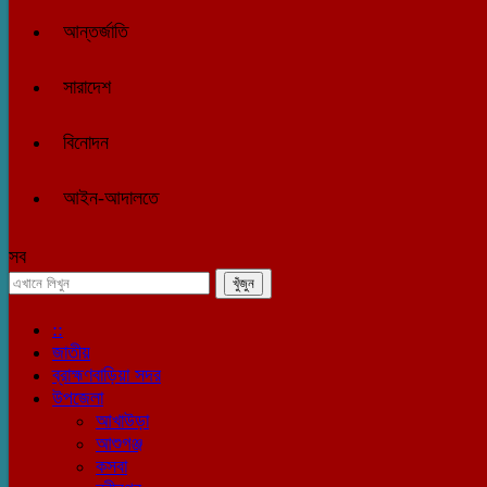
আন্তর্জাতি
সারাদেশ
বিনোদন
আইন-আদালতে
সব
::
জাতীয়
ব্রাহ্মণবাড়িয়া সদর
উপজেলা
আখাউড়া
আশুগঞ্জ
কসবা