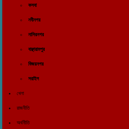
কসবা
নবীনগর
নাসিরনগর
বাঞ্ছারামপুর
বিজয়নগর
সরাইল
খেলা
রাজনীতি
অর্থনীতি