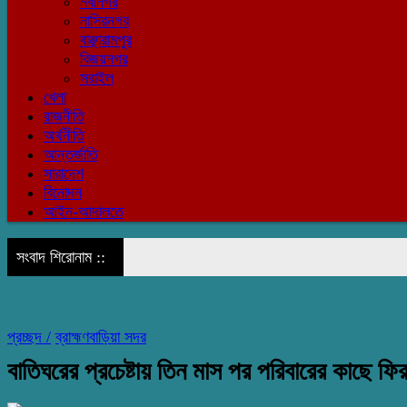
নবীনগর
নাসিরনগর
বাঞ্ছারামপুর
বিজয়নগর
সরাইল
খেলা
রাজনীতি
অর্থনীতি
আন্তর্জাতি
সারাদেশ
বিনোদন
আইন-আদালতে
সংবাদ শিরোনাম ::
প্রচ্ছদ /
ব্রাহ্মণবাড়িয়া সদর
বাতিঘরের প্রচেষ্টায় তিন মাস পর পরিবারের কাছে ফি