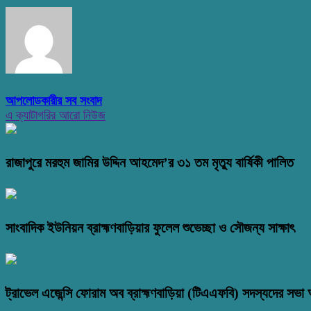
আপলোডকারীর সব সংবাদ
এ ক্যাটাগরির আরো নিউজ
রাজাপুরে মরহুম জামির উদ্দিন আহমেদ’র ৩১ তম মৃত্যু বার্ষিকী পালিত
সাংবাদিক ইউনিয়ন ব্রাহ্মণবাড়িয়ার ফুলেল শুভেচ্ছা ও সৌজন্য সাক্ষাৎ
ট্রাভেল এজেন্সি ফোরাম অব ব্রাহ্মণবাড়িয়া (টিএএফবি) সদস্যদের সভা অ