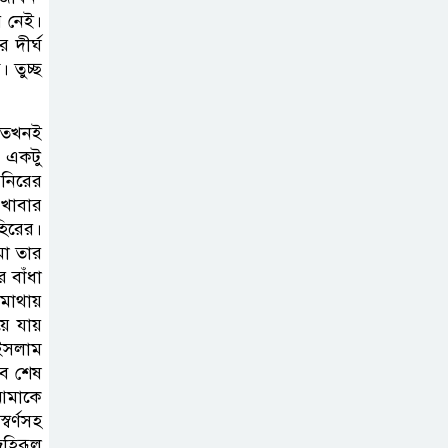
সুলতানপুরের
 নেই।
বোরহান উদ্দিন
 দীর্ঘ
গ্রেপ্তার, কারাগারে প্রেরণ
 তুচ্ছ
সরাইলে সাংবাদিক
। তখনই
মাসুদের বিরুদ্ধে
ে একটু
মিথ্যা মামলার তীব্র
মনিরের
 খাবার
নিন্দা: দ্রুত প্রত্যাহারের দাবি
হিরের।
মা তার
ঢেউ’র আহবায়ক
 বাঁধা
সোহেল সদস্য সচিব
র মাথায়
আইফাত
য়ে যায়
 ইসলাম
সব শেষ
 আমাকে
বর্ণসহ
জহিরূল