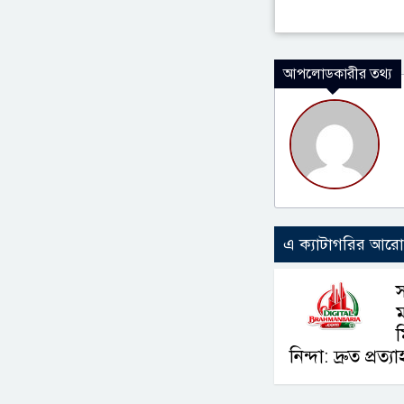
আপলোডকারীর তথ্য
এ ক্যাটাগরির আর
স
ম
ম
নিন্দা: দ্রুত প্রত্