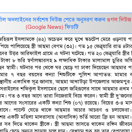
নাল অনলাইনের সর্বশেষ নিউজ পেতে অনুসরণ করুন
গুগল নিউজ
(Google News)
ফিডটি
মী জহিরূল ইসলামকে (৪২) অচেতন করে মুখে স্কচটেপ মেরে ওড়নায় পা
ূপিয়ে পালিয়েছে স্ত্রী আছমা বেগম (৩২)। গত ১৫ ফেব্রূয়ারি রাত ৪টা
উত্তর আরিফাইল গ্রামে এ ঘটনা ঘটেছে। গত ২০ ফেব্রূয়ারি স্ত্রীর বি
দ টাকা ৮ ভরি স্বর্ণালঙ্কারসহ ৯ লক্ষাধিক টাকার মালামাল চুরির অ
েন স্বামী। ঘটনার পর থেকে ঘর ছেড়ে গা ঢাকা দিয়েছেন আছমার 
ছমার ৭ বছর বয়সের কন্যা শিশুটিকে পুলিশ আপাতত: মামার ব
স্থানীয় একাধিক সূত্র জানায়, আছমা আখাউড়া উপজেলার আজমপুর গ
। সরাইলের শফিকুল ইসলামের ছেলে জহিরূলের সাথে আছমার প্রথম
ম। গত ৩ বছর আগে তারা নিজেরাই বিয়ে করেন। স্বামী স্ত্রী দু’জনে
ার আগের সংসারের একটি কন্যা শিশু (০৭) রয়েছে। বিয়ের ৩-৪ ম
রবাসে। পাল্টে যেতে থাকে আছমার আচার আচরণ ও চলাফেরা। 
শের একটি মহিলা মাদরাসায় (আবাসিক) ভর্তি আরো ফ্রি হন আছমা
ব দিতে থাকেন স্ত্রীকে। স্ত্রী আছমা ভাসতে থাকেন রঙ্গিন জীব
বাড়ি ছেড়ে অন্যত্র ভাড়ায় চলে যান। সেখানে শুরূ হয় তার বেপরোয়া