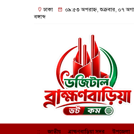
ঢাকা
০৯:৫৩ অপরাহ্ন, শুক্রবার, ০৭ অগ
বঙ্গাব্দ
::
জাতীয়
ব্রাহ্মণবাড়িয়া সদর
উপজেলা