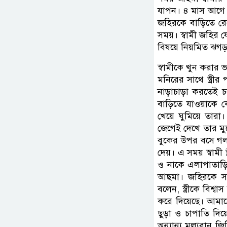
যাপন। ৪ মাস আগে
জহিরকে বাড়িতে রেখ
সময়। স্বামী জহির য
বিষয়ে নিয়মিত ঝগ
স্বামীকে খুন করার
মনিরের সাথে স্ত্রী
নাড়াচাড়া করতেই চ
বাড়িতে যাওয়াকে কেন
খেয়ে ঘুমিয়ে তারা।
জেগেই দেখে তার মুখ
বুকের উপর বসে গলায়
দেয়। এ সময় স্বামী স
ও নাকে এলাপাতাড়ি 
আছমা। জহিরকে সরাই
বলেন, স্ত্রীকে বি
করে দিয়েছে। আমাকে
ছুড়া ও চাপাতি দিয়
অন্যান্য মূল্যবান 