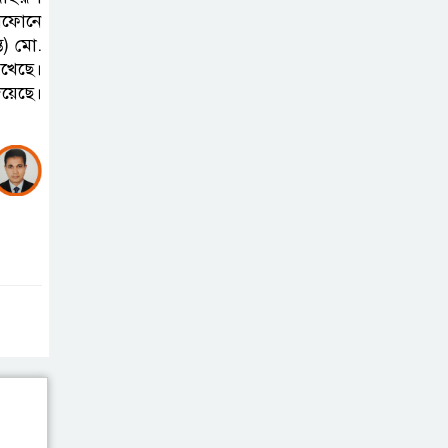
োফোনে
ত) মো.
েখেছে।
িয়েছে।