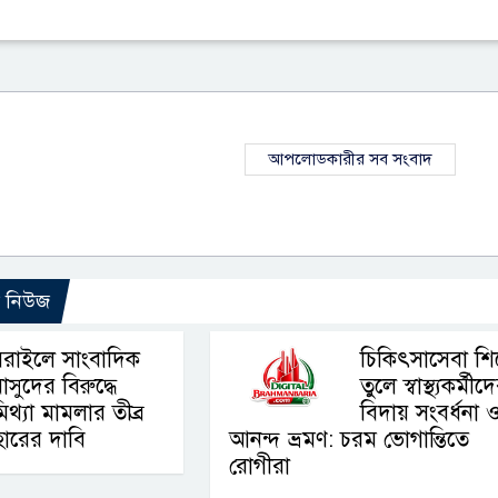
আপলোডকারীর সব সংবাদ
ো নিউজ
রাইলে সাংবাদিক
চিকিৎসাসেবা শ
াসুদের বিরুদ্ধে
তুলে স্বাস্থ্যকর্মীদ
িথ্যা মামলার তীব্র
বিদায় সংবর্ধনা 
যাহারের দাবি
আনন্দ ভ্রমণ: চরম ভোগান্তিতে
রোগীরা