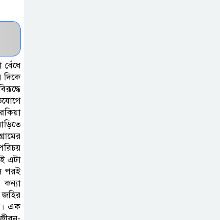
হাসপাতাল
কর্তৃপক্ষের সাথে
এসিজি-স্বাস্থ্য এর
মতবিনিময় সভা অনুষ্ঠিত
 বেঁধে
ব্রাহ্মণবাড়িয়ায় তরী
র দিকে
রূদ্ধে
বাংলাদেশের
ভিযোগে
উদ্যোগে বৃক্ষরোপণ
পরকিয়া
ও গাছের চারা বিতরণ।
াড়িতে
্রামের
কবি জয়দুল
 পরিচয়
হোসেনের
রই এটা
‘পাখপাখালির
াস পরই
কন্যা
মিলনমেলা’ গ্রন্থের প্রকাশনা উৎসব
। জহির
নে। এক
চুরির দায়ে
 জীবন-