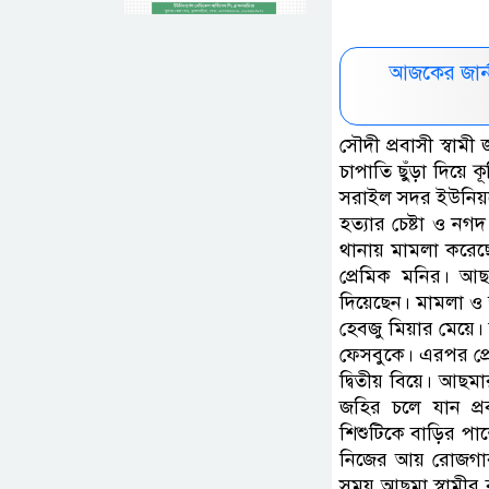
আজকের জার্
সৌদী প্রবাসী স্বা
চাপাতি ছুঁড়া দিয়ে ক
সরাইল সদর ইউনিয়নের 
হত্যার চেষ্টা ও নগ
থানায় মামলা করেছ
প্রেমিক মনির। আ
দিয়েছেন। মামলা ও 
হেবজু মিয়ার মেয়ে
ফেসবুকে। এরপর প্রে
দ্বিতীয় বিয়ে। আছম
জহির চলে যান প্
শিশুটিকে বাড়ির পা
নিজের আয় রোজগার স
সময় আছমা স্বামীর 