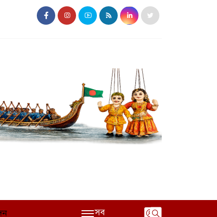
সব
দন