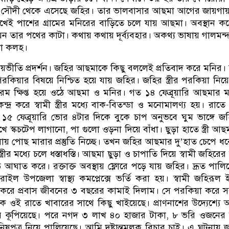
 সৌদী থেকে এসেছে জহির। তার ভালবাসার আছমা আগের জায়গায়
েই পাশের গ্রামের মনিরের বাড়িতে চলে যায় আছমা। অবস্থান করে
েন তার পথের কাটা। কথায় কথায় দূর্ব্যবহার। অকথ্য ভাষায় গালমন্দ।
ড়া কলহ।
 ভয়ভীতি প্রদর্শন। জহির আছমাকে কিছু বললেই প্রতিবাদ করে মনির
র পরকিয়ার বিষয়ে নিশ্চিত হয়ে যায় জহির। জহির স্ত্রীর পরকিয়া নিয়
রম ক্ষিপ্ত হয়ে ওঠে আছমা ও মনির। গত ১৪ ফেব্রূয়ারি আছমার 
্দ্র করে স্বামী স্ত্রীর মধ্যে বাক-বিতন্ডা ও মনোমালণ্য হয়। রাতে
 ১৫ ফেব্রূয়ারি ভোর ৪টার দিকে বুকে চাপ অনুভবে ঘুম ভাঙ্গে জ
ে স্কচটেপ লাগানো, পা গুলো ওড়না দিয়ে বাঁধা। ছুড়া হাতে স্ত্রী আছ
 পোছ মারার প্রস্তুতি নিচ্ছে। তখন জহির আছমার দু’হাত চেপে ধরে
্ত্রীর মধ্যে চলে ধস্তাধস্তি। আছমা ছুড়া ও চাপাতি দিয়ে স্বামী জহিরে
আঘাত করে। রক্তাক্ত অবস্থায় ফ্লোরে পড়ে যায় জহির। দ্রূত পালি
ল উপজেলা স্বাস্থ্য কমপ্লেক্সে ভর্তি করা হয়। স্বামী জহিরূল
শ্বাস করে প্রবাস জীবনের ৩ বছরের কামাই দিলাম। সে পরকিয়া করে 
 ওই রাতে খাবারের সাথে কিছু খাইয়েছে। প্রাণনাশের উদ্যেশ্যে
ে কূপিয়েছে। পরে নগদ ৩ লাখ ৪০ হাজার টাকা, ৮ ভরি ওজনের স্
জিনিষপত্র নিয়ে পালিয়েছে। আমি দৃষ্টান্তমূলক বিচার চাই। এ ঘটনায় 