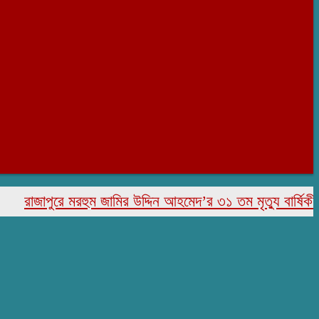
জাপুরে মরহুম জামির উদ্দিন আহমেদ’র ৩১ তম মৃত্যু বার্ষিকী পালিত