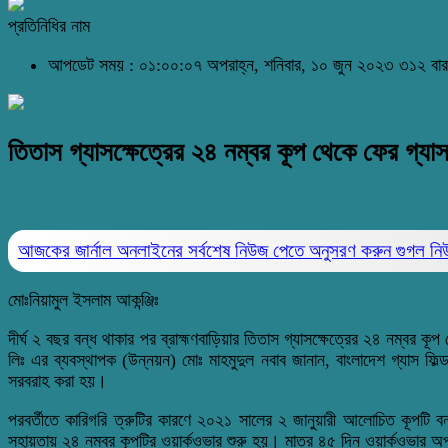
প্রতিনিধির নাম
আপডেট সময় : ০১:০০:০৭ অপরাহ্ন, শনিবার, ১০ জুন ২০২৩
৩১২ বার
তিতাস গ্যাসক্ষেত্রের ২৪ নম্বর কূপ থেকে ফের গ্যাস
আজকের জার্নাল অনলাইনের সর্বশেষ নিউজ পেতে অনুসরণ করুন
গুগল ন
মোঃনিয়ামুল ইসলাম আকন্ঞ্জিঃ
দীর্ঘ ২ বছর বন্ধ থাকার পর ব্রাহ্মণবাড়িয়ার তিতাস গ্যাসক্ষেত্রের ২৪ নম্বর 
লিঃ এর ব্যবস্থাপক (উন্নয়ন) মোঃ মাহমুদুল নবাব জানান, বাংলাদেশ গ্যাস ফি
সরবরাহ করা হয়।
পরবর্তীতে কারিগরি ত্রুটির কারণে ২০২১ সালের ২ জানুয়ারী আলোচিত কূপটি বন্
সহায়তায় ২৪ নম্বর কূপটির ওয়ার্কওভার শুরু হয়। মাত্র ৪৫ দিন ওয়ার্কওভার অপ