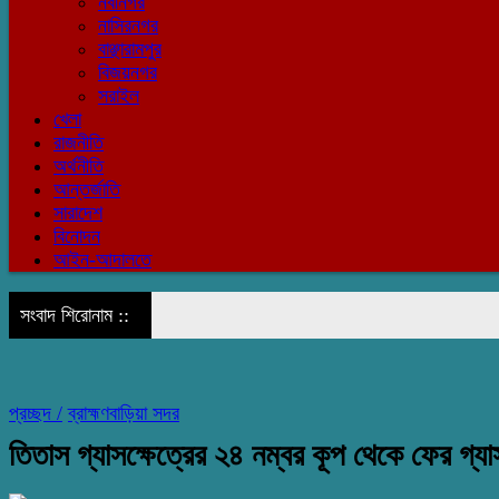
নবীনগর
নাসিরনগর
বাঞ্ছারামপুর
বিজয়নগর
সরাইল
খেলা
রাজনীতি
অর্থনীতি
আন্তর্জাতি
সারাদেশ
বিনোদন
আইন-আদালতে
সংবাদ শিরোনাম ::
প্রচ্ছদ /
ব্রাহ্মণবাড়িয়া সদর
তিতাস গ্যাসক্ষেত্রের ২৪ নম্বর কূপ থেকে ফের গ্যা