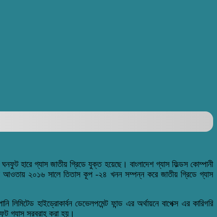
ঘনফুট হারে গ্যাস জাতীয় গ্রিডে যুক্ত হয়েছে। বাংলাদেশ গ্যাস ফিল্ডস কোম্পানী
ল্পের আওতায় ২০১৬ সালে তিতাস কূপ -২৪ খনন সম্পন্ন করে জাতীয় গ্রিডে গ্যাস
 লিমিটেড হাইড্রোকার্বন ডেভেলপমেন্ট ফান্ড এর অর্থায়নে বাপেক্স এর কারিগরি
নফুট গ্যাস সরবরাহ করা হয়।