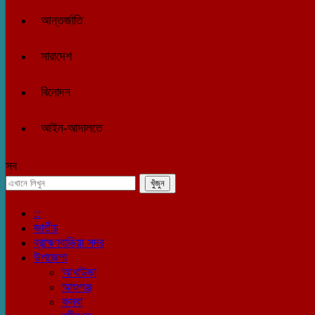
আন্তর্জাতি
সারাদেশ
বিনোদন
আইন-আদালতে
সব
::
জাতীয়
ব্রাহ্মণবাড়িয়া সদর
উপজেলা
আখাউড়া
আশুগঞ্জ
কসবা