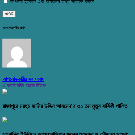
আপনার ইমেইল এবং অন্যান্য তথ্য সংরক্ষন করুন
আপলোডকারীর তথ্য
আপলোডকারীর সব সংবাদ
এ ক্যাটাগরির আরো নিউজ
রাজাপুরে মরহুম জামির উদ্দিন আহমেদ’র ৩১ তম মৃত্যু বার্ষিকী পালিত
সাংবাদিক ইউনিয়ন ব্রাহ্মণবাড়িয়ার ফুলেল শুভেচ্ছা ও সৌজন্য সাক্ষাৎ