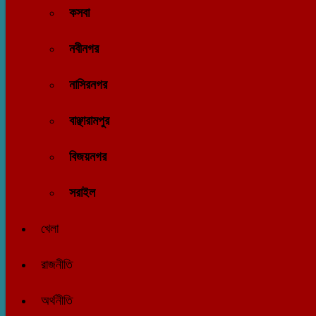
কসবা
নবীনগর
নাসিরনগর
বাঞ্ছারামপুর
বিজয়নগর
সরাইল
খেলা
রাজনীতি
অর্থনীতি