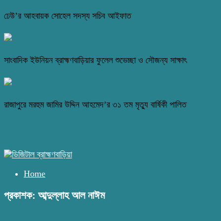
ঢেউ’র আহবায়ক সোহেল সদস্য সচিব আইফাত
সাংবাদিক ইউনিয়ন ব্রাহ্মণবাড়িয়ার ফুলেল শুভেচ্ছা ও সৌজন্য সাক্ষাৎ
রাজাপুরে মরহুম জামির উদ্দিন আহমেদ’র ৩১ তম মৃত্যু বার্ষিকী পালিত
Home
প্রকাশক: আব্দুল্লাহ আল নাঈম