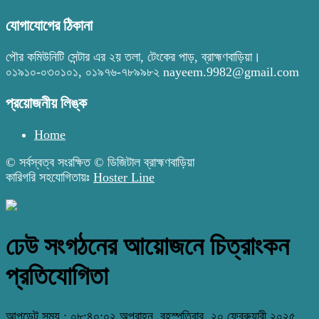
যোগাযোগের ঠিকানা
পৌর কমিউনিটি সেন্টার এর ২য় তলা, টেংকের পাড়, ব্রাহ্মণবাড়িয়া।
০১৯১০-০৩০১০১, ০১৯৭৬-৭৮৯৯৮২ nayeem.9982@gmail.com
প্রয়োজনীয় লিঙ্ক
Home
© সর্বস্বত্ব সংরক্ষিত © ডিজিটাল ব্রাহ্মণবাড়িয়া
কারিগরি সহযোগিতায়ঃ
Hoster Line
ঢেউ সংগঠনের আয়োজনে চিত্রাংকন
প্রতিযোগিতা
আপডেট সময় : ০৮:৪০:০২ অপরাহ্ন, বৃহস্পতিবার, ২০ ফেব্রুয়ারী ২০২৫