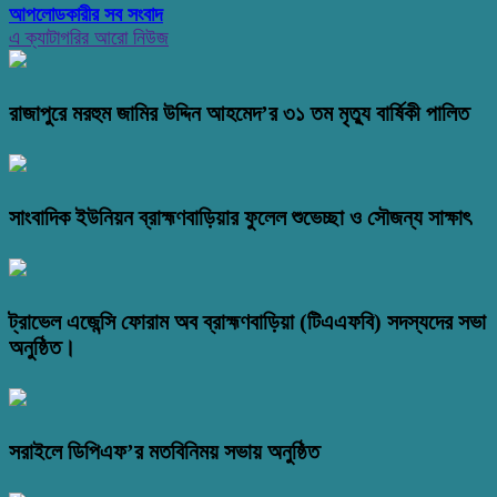
আপলোডকারীর সব সংবাদ
এ ক্যাটাগরির আরো নিউজ
রাজাপুরে মরহুম জামির উদ্দিন আহমেদ’র ৩১ তম মৃত্যু বার্ষিকী পালিত
সাংবাদিক ইউনিয়ন ব্রাহ্মণবাড়িয়ার ফুলেল শুভেচ্ছা ও সৌজন্য সাক্ষাৎ
ট্রাভেল এজেন্সি ফোরাম অব ব্রাহ্মণবাড়িয়া (টিএএফবি) সদস্যদের সভা
অনুষ্ঠিত।
সরাইলে ডিপিএফ’র মতবিনিময় সভায় অনুষ্ঠিত