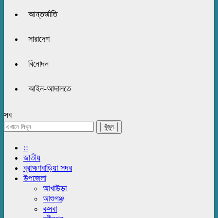
আন্তর্জাতি
সারাদেশ
বিনোদন
আইন-আদালতে
সব
::
জাতীয়
ব্রাহ্মণবাড়িয়া সদর
উপজেলা
আখাউড়া
আশুগঞ্জ
কসবা