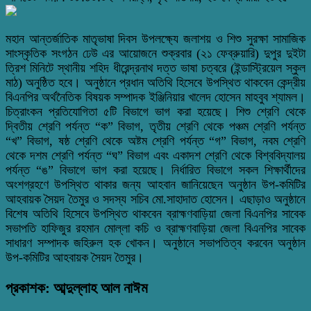
মহান আন্তর্জাতিক মাতৃভাষা দিবস উপলক্ষ্যে জলাশয় ও শিশু সুরক্ষা সামাজিক
সাংস্কৃতিক সংগঠন ঢেউ এর আয়োজনে শুক্রবার (২১ ফেব্রুয়ারি) দুপুর দুইটা
ত্রিশ মিনিটে স্থানীয় শহিদ ধীরেন্দ্রনাথ দত্ত ভাষা চত্বরে (ইন্ডাস্ট্রিয়েল স্কুল
মাঠ) অনুষ্ঠিত হবে। অনুষ্ঠানে প্রধান অতিথি হিসেবে উপস্থিত থাকবেন কেন্দ্রীয়
বিএনপির অর্থনৈতিক বিষয়ক সম্পাদক ইঞ্জিনিয়ার খালেদ হোসেন মাহবুব শ্যামল।
চিত্রাংকন প্রতিযোগিতা ৫টি বিভাগে ভাগ করা হয়েছে। শিশু শ্রেণি থেকে
দ্বিতীয় শ্রেণি পর্যন্ত “ক” বিভাগ, তৃতীয় শ্রেণি থেকে পঞ্চম শ্রেণি পর্যন্ত
“খ” বিভাগ, ষষ্ঠ শ্রেণি থেকে অষ্টম শ্রেণি পর্যন্ত “গ” বিভাগ, নবম শ্রেণি
থেকে দশম শ্রেণি পর্যন্ত “ঘ” বিভাগ এবং একাদশ শ্রেণি থেকে বিশ্ববিদ্যালয়
পর্যন্ত “ঙ” বিভাগে ভাগ করা হয়েছে। নির্ধারিত বিভাগে সকল শিক্ষার্থীদের
অংশগ্রহণে উপস্থিত থাকার জন্য আহবান জানিয়েছেন অনুষ্ঠান উপ-কমিটির
আহবায়ক সৈয়দ তৈমুর ও সদস্য সচিব মো.সাহাদাত হোসেন। এছাড়াও অনুষ্ঠানে
বিশেষ অতিথি হিসেবে উপস্থিত থাকবেন ব্রাহ্মণবাড়িয়া জেলা বিএনপির সাবেক
সভাপতি হাফিজুর রহমান মোল্লা কচি ও ব্রাহ্মণবাড়িয়া জেলা বিএনপির সাবেক
সাধারণ সম্পাদক জহিরুল হক খোকন। অনুষ্ঠানে সভাপতিত্ব করবেন অনুষ্ঠান
উপ-কমিটির আহবায়ক সৈয়দ তৈমুর।
প্রকাশক: আব্দুল্লাহ আল নাঈম