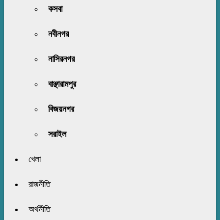
কসবা
নবীনগর
নাসিরনগর
বাঞ্ছারামপুর
বিজয়নগর
সরাইল
খেলা
রাজনীতি
অর্থনীতি