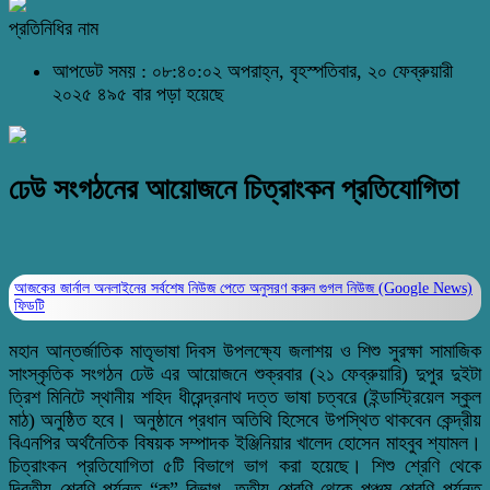
প্রতিনিধির নাম
আপডেট সময় : ০৮:৪০:০২ অপরাহ্ন, বৃহস্পতিবার, ২০ ফেব্রুয়ারী
২০২৫
৪৯৫ বার পড়া হয়েছে
ঢেউ সংগঠনের আয়োজনে চিত্রাংকন প্রতিযোগিতা
আজকের জার্নাল অনলাইনের সর্বশেষ নিউজ পেতে অনুসরণ করুন
গুগল নিউজ (Google News)
ফিডটি
মহান আন্তর্জাতিক মাতৃভাষা দিবস উপলক্ষ্যে জলাশয় ও শিশু সুরক্ষা সামাজিক
সাংস্কৃতিক সংগঠন ঢেউ এর আয়োজনে শুক্রবার (২১ ফেব্রুয়ারি) দুপুর দুইটা
ত্রিশ মিনিটে স্থানীয় শহিদ ধীরেন্দ্রনাথ দত্ত ভাষা চত্বরে (ইন্ডাস্ট্রিয়েল স্কুল
মাঠ) অনুষ্ঠিত হবে। অনুষ্ঠানে প্রধান অতিথি হিসেবে উপস্থিত থাকবেন কেন্দ্রীয়
বিএনপির অর্থনৈতিক বিষয়ক সম্পাদক ইঞ্জিনিয়ার খালেদ হোসেন মাহবুব শ্যামল।
চিত্রাংকন প্রতিযোগিতা ৫টি বিভাগে ভাগ করা হয়েছে। শিশু শ্রেণি থেকে
দ্বিতীয় শ্রেণি পর্যন্ত “ক” বিভাগ, তৃতীয় শ্রেণি থেকে পঞ্চম শ্রেণি পর্যন্ত