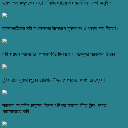
হাসপাতাল কর্তৃপক্ষের সাথে এসিজি-স্বাস্থ্য এর মতবিনিময় সভা অনুষ্ঠিত
ব্রাহ্মণবাড়িয়ায় তরী বাংলাদেশের উদ্যোগে বৃক্ষরোপণ ও গাছের চারা বিতরণ।
কবি জয়দুল হোসেনের ‘পাখপাখালির মিলনমেলা’ গ্রন্থের প্রকাশনা উৎসব
চুরির দায়ে সুলতানপুরের বোরহান উদ্দিন গ্রেপ্তার, কারাগারে প্রেরণ
সরাইলে সাংবাদিক মাসুদের বিরুদ্ধে মিথ্যা মামলার তীব্র নিন্দা: দ্রুত
প্রত্যাহারের দাবি