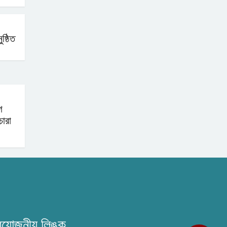
ষ্ঠিত
ে
চারা
রয়োজনীয় লিঙ্ক