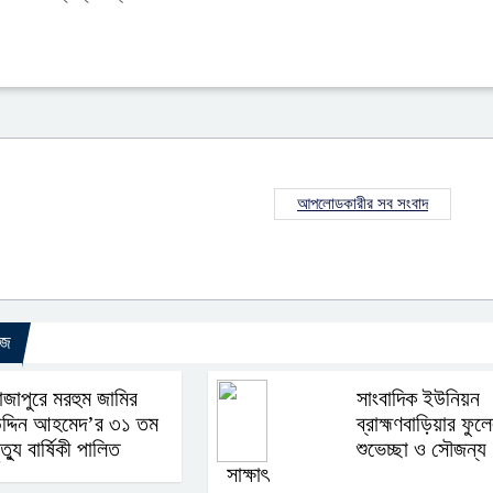
আপলোডকারীর সব সংবাদ
উজ
াজাপুরে মরহুম জামির
সাংবাদিক ইউনিয়ন
দ্দিন আহমেদ’র ৩১ তম
ব্রাহ্মণবাড়িয়ার ফুল
ৃত্যু বার্ষিকী পালিত
শুভেচ্ছা ও সৌজন্য
সাক্ষাৎ