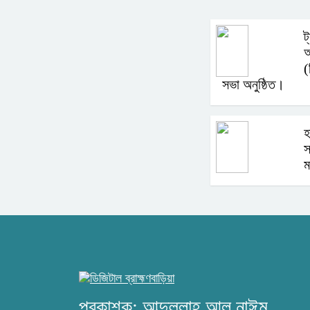
ট
অ
(
সভা অনুষ্ঠিত।
হ
স
ম
প্রকাশক: আব্দুল্লাহ আল নাঈম