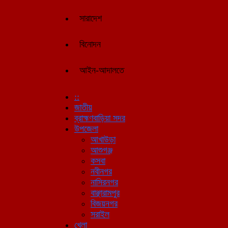
সারাদেশ
বিনোদন
আইন-আদালতে
::
জাতীয়
ব্রাহ্মণবাড়িয়া সদর
উপজেলা
আখাউড়া
আশুগঞ্জ
কসবা
নবীনগর
নাসিরনগর
বাঞ্ছারামপুর
বিজয়নগর
সরাইল
খেলা