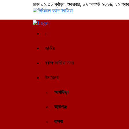
ঢাকা
০২:৩০ পূর্বাহ্ন, শুক্রবার, ০৭ অগাস্ট ২০২৬, ২২ শ্রাবণ
::
জাতীয়
ব্রাহ্মণবাড়িয়া সদর
উপজেলা
আখাউড়া
আশুগঞ্জ
কসবা