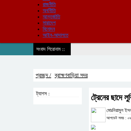
রাজনীতি
অর্থনীতি
আন্তর্জাতি
সারাদেশ
বিনোদন
আইন-আদালতে
সংবাদ শিরোনাম ::
প্রচ্ছদ /
ব্রাহ্মণবাড়িয়া সদর
ট্যাগস :
ট্রেনের ছাদে ল
মোঃনিয়ামুল ইস
আপডেট সময় : ০৯: