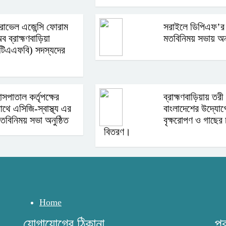
্রাভেল এজেন্সি ফোরাম
সরাইলে ডিপিএফ’র
ব ব্রাহ্মণবাড়িয়া
মতবিনিময় সভায় অনু
টিএএফবি) সদস্যদের
াসপাতাল কর্তৃপক্ষের
ব্রাহ্মণবাড়িয়ায় তরী
াথে এসিজি-স্বাস্থ্য এর
বাংলাদেশের উদ্যোগ
তবিনিময় সভা অনুষ্ঠিত
বৃক্ষরোপণ ও গাছের 
বিতরণ।
Home
যোগাযোগের ঠিকানা
প্