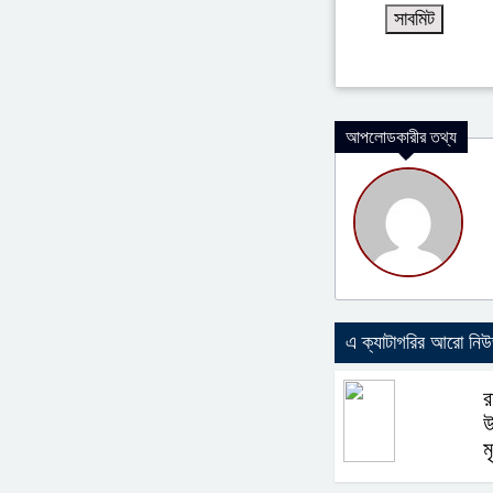
আপলোডকারীর তথ্য
এ ক্যাটাগরির আরো নি
র
উ
ম