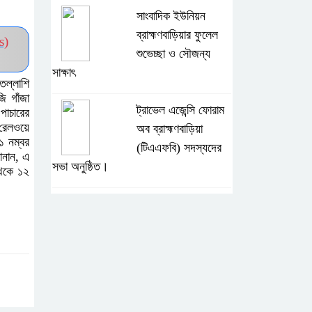
সাংবাদিক ইউনিয়ন
ব্রাহ্মণবাড়িয়ার ফুলেল
s)
শুভেচ্ছা ও সৌজন্য
সাক্ষাৎ
তল্লাশি
ি গাঁজা
ট্রাভেল এজেন্সি ফোরাম
পাচারের
রেলওয়ে
অব ব্রাহ্মণবাড়িয়া
১ নম্বর
(টিএএফবি) সদস্যদের
জানান, এ
সভা অনুষ্ঠিত।
থেকে ১২
সরাইলে ডিপিএফ’র
মতবিনিময় সভায়
অনুষ্ঠিত
হাসপাতাল কর্তৃপক্ষের
সাথে এসিজি-স্বাস্থ্য এর