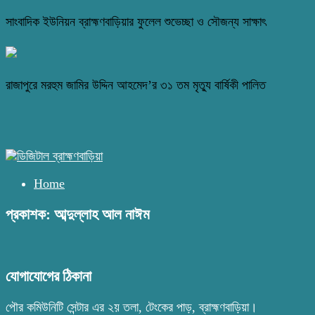
সাংবাদিক ইউনিয়ন ব্রাহ্মণবাড়িয়ার ফুলেল শুভেচ্ছা ও সৌজন্য সাক্ষাৎ
রাজাপুরে মরহুম জামির উদ্দিন আহমেদ’র ৩১ তম মৃত্যু বার্ষিকী পালিত
Home
প্রকাশক: আব্দুল্লাহ আল নাঈম
যোগাযোগের ঠিকানা
পৌর কমিউনিটি সেন্টার এর ২য় তলা, টেংকের পাড়, ব্রাহ্মণবাড়িয়া।