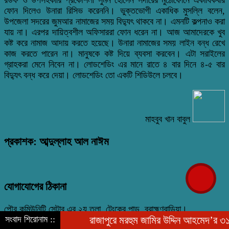
ফোন দিলেও উনারা রিসিভ করেননি। ভুক্তভোগী একাধিক মুসল্লি বলেন,
উপজেলা সদরের জুমআর নামাজের সময় বিদ্যুৎ থাকবে না। এমনটি কল্পনাও করা
যায় না। এরপর দায়িত্বশীল অফিসাররা ফোন ধরেন না। আজ আমাদেরকে খুব
কষ্ট করে নামাজ আদায় করতে হয়েছে। উনারা নামাজের সময় লাইন বন্ধ রেখে
কাজ করতে পারেন না। মানুষকে কষ্ট দিয়ে ব্যবসা করবেন। এটা সরাইলের
গ্রাহকরা মেনে নিবেন না। লোডশেডিং এর মানে রাতে ৪ বার দিনে ৪-৫ বার
বিদ্যুৎ বন্ধ করে দেয়া। লোডশেডিং তো একটি শিডিউলে চলবে।
মাহবুব খান বাবুল
প্রকাশক: আব্দুল্লাহ আল নাঈম
যোগাযোগের ঠিকানা
পৌর কমিউনিটি সেন্টার এর ২য় তলা, টেংকের পাড়, ব্রাহ্মণবাড়িয়া।
সংবাদ শিরোনাম ::
রাজাপুরে মরহুম জামির উদ্দিন আহমেদ’র ৩১ তম মৃ
০১৯১০-০৩০১০১, ০১৯৭৬-৭৮৯৯৮২ nayeem.9982@gmail.com