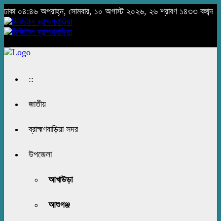
ঢাকা
০৪:৪৬ অপরাহ্ন, সোমবার, ১০ অগাস্ট ২০২৬, ২৬ শ্রাবণ ১৪৩৩ বঙ্গাব্দ
::
জাতীয়
ব্রাহ্মণবাড়িয়া সদর
উপজেলা
আখাউড়া
আশুগঞ্জ