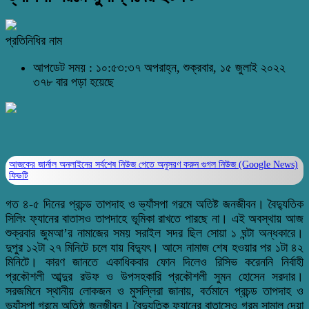
প্রতিনিধির নাম
আপডেট সময় : ১০:৫৩:৩৭ অপরাহ্ন, শুক্রবার, ১৫ জুলাই ২০২২
৩৭৮ বার পড়া হয়েছে
আজকের জার্নাল অনলাইনের সর্বশেষ নিউজ পেতে অনুসরণ করুন
গুগল নিউজ (Google News)
ফিডটি
গত ৪-৫ দিনের প্রচন্ড তাপদাহ ও ভ্যাঁসপা গরমে অতিষ্ট জনজীবন। বৈদ্যুতিক
সিলিং ফ্যানের বাতাসও তাপদাহে ভূমিকা রাখতে পারছে না। এই অবস্থায় আজ
শুক্রবার জুমআ’র নামাজের সময় সরাইল সদর ছিল সোয়া ১ ঘন্টা অন্ধকারে।
দুপুর ১২টা ২৭ মিনিটে চলে যায় বিদ্যুৎ। আসে নামাজ শেষ হওয়ার পর ১টা ৪২
মিনিটে। কারণ জানতে একাধিকবার ফোন দিলেও রিসিভ করেননি নির্বাহী
প্রকৌশলী আব্দুর রউফ ও উপসহকারি প্রকৌশলী সুমন হোসেন সরদার।
সরজমিনে স্থানীয় লোকজন ও মুসল্লিরা জানায়, বর্তমানে প্রচন্ড তাপদাহ ও
ভ্যাঁসপা গরমে অতিষ্ঠ জনজীবন। বৈদ্যুতিক ফ্যানের বাতাসেও গরম সামাল দেয়া