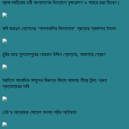
ব্রাহ্মণবাড়িয়ায় তরী বাংলাদেশের উদ্যোগে বৃক্ষরোপণ ও গাছের চারা বিতরণ।
কবি জয়দুল হোসেনের ‘পাখপাখালির মিলনমেলা’ গ্রন্থের প্রকাশনা উৎসব
চুরির দায়ে সুলতানপুরের বোরহান উদ্দিন গ্রেপ্তার, কারাগারে প্রেরণ
সরাইলে সাংবাদিক মাসুদের বিরুদ্ধে মিথ্যা মামলার তীব্র নিন্দা: দ্রুত
প্রত্যাহারের দাবি
ঢেউ’র আহবায়ক সোহেল সদস্য সচিব আইফাত