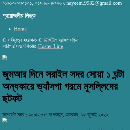
০১৯১০-০৩০১০১, ০১৯৭৬-৭৮৯৯৮২ nayeem.9982@gmail.com
প্রয়োজনীয় লিঙ্ক
Home
© সর্বস্বত্ব সংরক্ষিত © ডিজিটাল ব্রাহ্মণবাড়িয়া
কারিগরি সহযোগিতায়ঃ
Hoster Line
জুমআর দিনে সরাইল সদর সোয়া ১ ঘন্টা
অন্ধকারে ভ্যাঁসপা গরমে মুসল্লিদের
ছটফট
আপডেট সময় : ১০:৫৩:৩৭ অপরাহ্ন, শুক্রবার, ১৫ জুলাই ২০২২