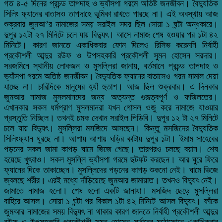
গত ৪-৫ দিনের প্রচন্ড তাপদাহ ও ভ্যাঁসপা গরমে অতিষ্ট জনজীবন। বৈদ্যুতিক
সিলিং ফ্যানের বাতাসও তাপদাহে ভূমিকা রাখতে পারছে না। এই অবস্থায় আজ
শুক্রবার জুমআ’র নামাজের সময় সরাইল সদর ছিল সোয়া ১ ঘন্টা অন্ধকারে।
দুপুর ১২টা ২৭ মিনিটে চলে যায় বিদ্যুৎ। আসে নামাজ শেষ হওয়ার পর ১টা ৪২
মিনিটে। কারণ জানতে একাধিকবার ফোন দিলেও রিসিভ করেননি নির্বাহী
প্রকৌশলী আব্দুর রউফ ও উপসহকারি প্রকৌশলী সুমন হোসেন সরদার।
সরজমিনে স্থানীয় লোকজন ও মুসল্লিরা জানায়, বর্তমানে প্রচন্ড তাপদাহ ও
ভ্যাঁসপা গরমে অতিষ্ঠ জনজীবন। বৈদ্যুতিক ফ্যানের বাতাসেও গরম সামাল দেয়া
যাচ্ছে না। চারিদিকে মানুষের হ্যাঁ হুতাশ। আজ ছিল শুক্রবার। এ দিনকার
জুমআর নামাজ মুসলমানদের জন্য অত্যন্ত গুরূত্বপূর্ণ ও ফজিলতের।
এখানকার সকল ধর্মপ্রাণ মুসলমানরা যখন গোসল ওজু করে নামাজে যাওয়ার
প্রস্তুতি নিচ্ছিল। তখনই চমক দেখান সরাইল পিডিবি। দুপুর ১২ টা ২৭ মিনিটে
চলে যায় বিদ্যুৎ। মুসল্লিরা মসজিদে আসছেন। কিন্তু মসজিদের বৈদ্যুতিক
সিলিংফ্যান ঘুরছে না। আশায় আশায় ঘড়ির কাটায় দুপুর ১টা। ইমাম সাহেবের
পড়নের সকল জামা কাপড় ঘামে ভিজে গেছে। তারপরও চলছে বয়ান। শেষ
হয়েছে খুৎবাও। সকল মুসল্লি ভ্যাঁসপা গরমে ছটফট করছেন। আর ঘুরে ফিরে
ফ্যানের দিকে তাকাচ্ছেন। মুসল্লিদের পড়নের কাপড় শুকনো নেই। ঘামে ভিজে
জ্বলছে শরীর। এরই মধ্যে দাঁড়িয়েছে জুমআর জামায়াত। তখনও বিদ্যুৎ নেই।
জামাতে নামাজ হলো। শেষ হলো একটি জানাযা। মসজিদ ছেড়ে মুসল্লিরা
বাহিরে আসল। সোয়া ১ ঘন্টা পর বিকাল ১টা ৪২ মিনিটে আসল বিদ্যুৎ। ফাঁকে
জুমআর নামাজের সময় বিদ্যুৎ না থাকার কারণ জানতে নির্বাহী প্রকৌশলী আব্দুর
রউফ ও উপসহকারি প্রকৌশলী সুমন হোসেন সর্দারের মুঠোফোনে একাধিকবার