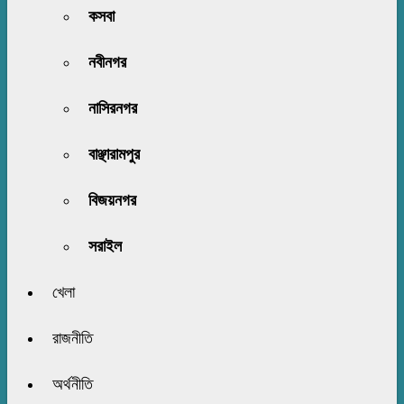
কসবা
নবীনগর
নাসিরনগর
বাঞ্ছারামপুর
বিজয়নগর
সরাইল
খেলা
রাজনীতি
অর্থনীতি