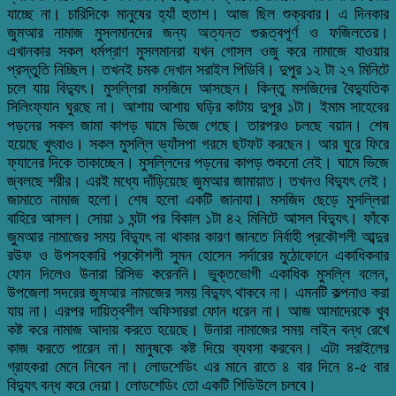
যাচ্ছে না। চারিদিকে মানুষের হ্যাঁ হুতাশ। আজ ছিল শুক্রবার। এ দিনকার
জুমআর নামাজ মুসলমানদের জন্য অত্যন্ত গুরূত্বপূর্ণ ও ফজিলতের।
এখানকার সকল ধর্মপ্রাণ মুসলমানরা যখন গোসল ওজু করে নামাজে যাওয়ার
প্রস্তুতি নিচ্ছিল। তখনই চমক দেখান সরাইল পিডিবি। দুপুর ১২ টা ২৭ মিনিটে
চলে যায় বিদ্যুৎ। মুসল্লিরা মসজিদে আসছেন। কিন্তু মসজিদের বৈদ্যুতিক
সিলিংফ্যান ঘুরছে না। আশায় আশায় ঘড়ির কাটায় দুপুর ১টা। ইমাম সাহেবের
পড়নের সকল জামা কাপড় ঘামে ভিজে গেছে। তারপরও চলছে বয়ান। শেষ
হয়েছে খুৎবাও। সকল মুসল্লি ভ্যাঁসপা গরমে ছটফট করছেন। আর ঘুরে ফিরে
ফ্যানের দিকে তাকাচ্ছেন। মুসল্লিদের পড়নের কাপড় শুকনো নেই। ঘামে ভিজে
জ্বলছে শরীর। এরই মধ্যে দাঁড়িয়েছে জুমআর জামায়াত। তখনও বিদ্যুৎ নেই।
জামাতে নামাজ হলো। শেষ হলো একটি জানাযা। মসজিদ ছেড়ে মুসল্লিরা
বাহিরে আসল। সোয়া ১ ঘন্টা পর বিকাল ১টা ৪২ মিনিটে আসল বিদ্যুৎ। ফাঁকে
জুমআর নামাজের সময় বিদ্যুৎ না থাকার কারণ জানতে নির্বাহী প্রকৌশলী আব্দুর
রউফ ও উপসহকারি প্রকৌশলী সুমন হোসেন সর্দারের মুঠোফোনে একাধিকবার
ফোন দিলেও উনারা রিসিভ করেননি। ভুক্তভোগী একাধিক মুসল্লি বলেন,
উপজেলা সদরের জুমআর নামাজের সময় বিদ্যুৎ থাকবে না। এমনটি কল্পনাও করা
যায় না। এরপর দায়িত্বশীল অফিসাররা ফোন ধরেন না। আজ আমাদেরকে খুব
কষ্ট করে নামাজ আদায় করতে হয়েছে। উনারা নামাজের সময় লাইন বন্ধ রেখে
কাজ করতে পারেন না। মানুষকে কষ্ট দিয়ে ব্যবসা করবেন। এটা সরাইলের
গ্রাহকরা মেনে নিবেন না। লোডশেডিং এর মানে রাতে ৪ বার দিনে ৪-৫ বার
বিদ্যুৎ বন্ধ করে দেয়া। লোডশেডিং তো একটি শিডিউলে চলবে।