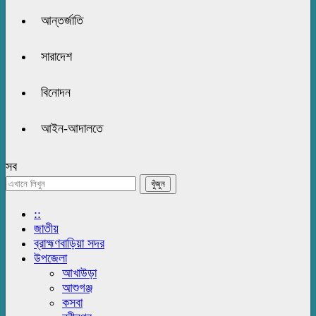
আন্তর্জাতি
সারাদেশ
বিনোদন
আইন-আদালতে
সব
::
জাতীয়
ব্রাহ্মণবাড়িয়া সদর
উপজেলা
আখাউড়া
আশুগঞ্জ
কসবা