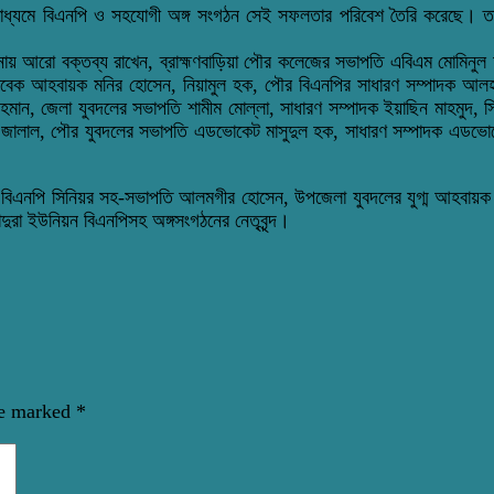
 মাধ্যমে বিএনপি ও সহযোগী অঙ্গ সংগঠন সেই সফলতার পরিবেশ তৈরি করেছে। ত
চালনায় আরো বক্তব্য রাখেন, ব্রাহ্মণবাড়িয়া পৌর কলেজের সভাপতি এবিএম মোমি
বেক আহবায়ক মনির হোসেন, নিয়ামুল হক, পৌর বিএনপির সাধারণ সম্পাদক আলহাজ
মান, জেলা যুবদলের সভাপতি শামীম মোল্লা, সাধারণ সম্পাদক ইয়াছিন মাহমুদ, সি
ক জালাল, পৌর যুবদলের সভাপতি এডভোকেট মাসুদুল হক, সাধারণ সম্পাদক এডভো
িয়ন বিএনপি সিনিয়র সহ-সভাপতি আলমগীর হোসেন, উপজেলা যুবদলের যুগ্ম আহবায়
ুরা ইউনিয়ন বিএনপিসহ অঙ্গসংগঠনের নেতৃবৃন্দ।
re marked
*