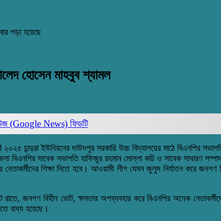
বার পড়া হয়েছে
লেদ হোসেন মাহবুব শ্যামল
িউজ (Google News)
ফিডটি
রি ২০২৫ চান্দুরা ইউনিয়নের দাউদপুর সরকারি উচ্চ বিদ্যালয়ের মাঠে বিএনপির সভা
ন জেলা বিএনপির সাবেক সভাপতি হাফিজুর রহমান মোল্লা কচি ও সাবেক সাধারণ সম
নেতাকর্মীদের শিক্ষা নিতে হবে। আওয়ামী লীগ যেমন জুলুম নির্যাতন করে জনগণ ব
তে, জনগণ বিহীন ভোট, ক্ষমতার অপব্যবহার করে বিএনপির অনেক নেতাকর্মীদের জে
রতে বাধ্য হয়েছে।