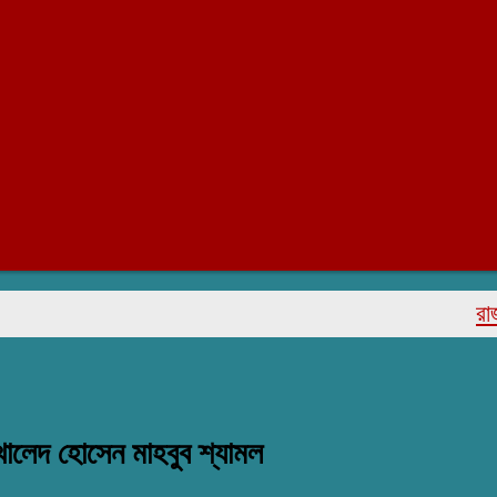
রাজাপুরে 
ালেদ হোসেন মাহবুব শ্যামল