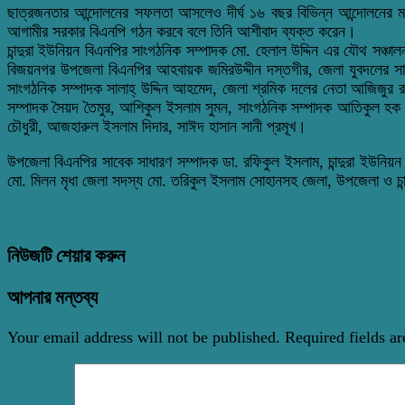
ছাত্রজনতার আন্দোলনের সফলতা আসলেও দীর্ঘ ১৬ বছর বিভিন্ন আন্দোলনের
আগামীর সরকার বিএনপি গঠন করবে বলে তিনি আশীবাদ ব্যক্ত করেন।
চান্দুরা ইউনিয়ন বিএনপির সাংগঠনিক সম্পাদক মো. হেলাল উদ্দিন এর যৌথ সঞ্
বিজয়নগর উপজেলা বিএনপির আহবায়ক জমিরউদ্দীন দস্তগীর, জেলা যুবদলের সা
সাংগঠনিক সম্পাদক সালাহ্ উদ্দিন আহমেদ, জেলা শ্রমিক দলের নেতা আজিজুর রহ
সম্পাদক সৈয়দ তৈমুর, আশিকুল ইসলাম সুমন, সাংগঠনিক সম্পাদক আতিকুল হ
চৌধুরী, আজহারুল ইসলাম দিদার, সাঈদ হাসান সানী প্রমূখ।
উপজেলা বিএনপির সাবেক সাধারণ সম্পাদক ডা. রফিকুল ইসলাম, চান্দুরা ইউন
মো. মিলন মৃধা জেলা সদস্য মো. তরিকুল ইসলাম সোহানসহ জেলা, উপজেলা ও চান্দ
নিউজটি শেয়ার করুন
আপনার মন্তব্য
Your email address will not be published.
Required fields a