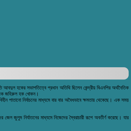
পতি আবদুল হকের সভাপতিত্বে প্রধান অতিথি ছিলেন কেন্দ্রীয় বিএনপির অর্থনৈতিক
্পাদক জহিরুল হক খোকন।
িহীন পাতানো নির্বাচনের মাধ্যমে বার বার অবৈধভাবে ক্ষমতায় থেকেছে। এক সময়
ল জুলুম নির্যাতনের মাধ্যমে নিজেদের স্বৈরাচারী রূপে অবতীর্ণ করেছে। যার