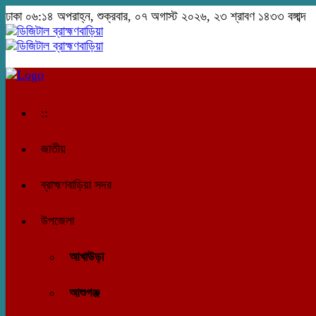
ঢাকা
০৬:১৪ অপরাহ্ন, শুক্রবার, ০৭ অগাস্ট ২০২৬, ২৩ শ্রাবণ ১৪৩৩ বঙ্গাব্দ
::
জাতীয়
ব্রাহ্মণবাড়িয়া সদর
উপজেলা
আখাউড়া
আশুগঞ্জ