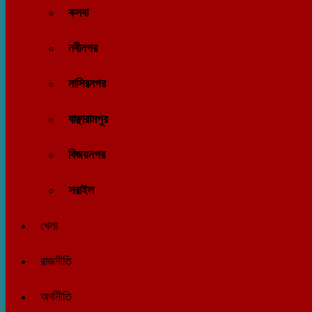
কসবা
নবীনগর
নাসিরনগর
বাঞ্ছারামপুর
বিজয়নগর
সরাইল
খেলা
রাজনীতি
অর্থনীতি