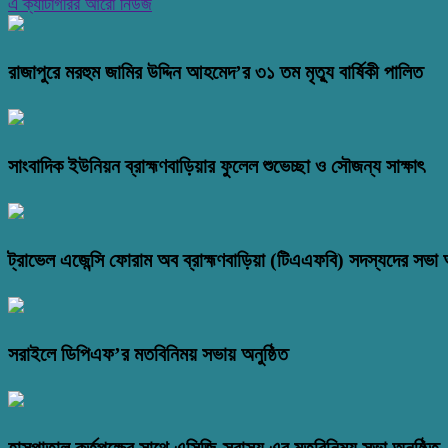
এ ক্যাটাগরির আরো নিউজ
রাজাপুরে মরহুম জামির উদ্দিন আহমেদ’র ৩১ তম মৃত্যু বার্ষিকী পালিত
সাংবাদিক ইউনিয়ন ব্রাহ্মণবাড়িয়ার ফুলেল শুভেচ্ছা ও সৌজন্য সাক্ষাৎ
ট্রাভেল এজেন্সি ফোরাম অব ব্রাহ্মণবাড়িয়া (টিএএফবি) সদস্যদের সভা অ
সরাইলে ডিপিএফ’র মতবিনিময় সভায় অনুষ্ঠিত
হাসপাতাল কর্তৃপক্ষের সাথে এসিজি-স্বাস্থ্য এর মতবিনিময় সভা অনুষ্ঠিত