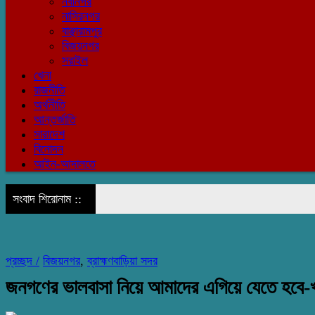
নবীনগর
নাসিরনগর
বাঞ্ছারামপুর
বিজয়নগর
সরাইল
খেলা
রাজনীতি
অর্থনীতি
আন্তর্জাতি
সারাদেশ
বিনোদন
আইন-আদালতে
সংবাদ শিরোনাম ::
প্রচ্ছদ /
বিজয়নগর
,
ব্রাহ্মণবাড়িয়া সদর
জনগণের ভালবাসা নিয়ে আমাদের এগিয়ে যেতে হবে-খ