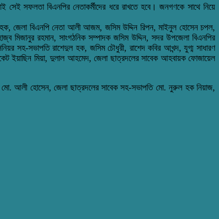
াই সেই সফলতা বিএনপির নেতাকর্মীদের ধরে রাখতে হবে। জনগণকে সাথে নিয়ে
নুল হক, জেলা বিএনপি নেতা আলী আজম, জসিম উদ্দিন রিপন, মাইনুল হোসেন চপল,
্ব মিজানুর রহমান, সাংগঠনিক সম্পাদক জসিম উদ্দিন, সদর উপজেলা বিএনপির
নিয়র সহ-সভাপতি রাশেদুল হক, জসিম চৌধুরী, রাশেদ কবির আখন্দ, যুগ্ম সাধারণ
কেট ইয়াছিন মিয়া, দুলাল আহমেদ, জেলা ছাত্রদলের সাবেক আহবায়ক ফোজায়েল
ক মো. আলী হোসেন, জেলা ছাত্রদলের সাবেক সহ-সভাপতি মো. নুরুল হক নিয়াজ,