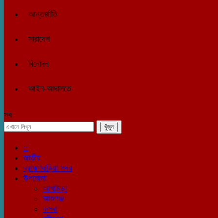
আন্তর্জাতি
সারাদেশ
বিনোদন
আইন-আদালতে
সব
::
জাতীয়
ব্রাহ্মণবাড়িয়া সদর
উপজেলা
আখাউড়া
আশুগঞ্জ
কসবা