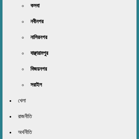
কসবা
নবীনগর
নাসিরনগর
বাঞ্ছারামপুর
বিজয়নগর
সরাইল
খেলা
রাজনীতি
অর্থনীতি