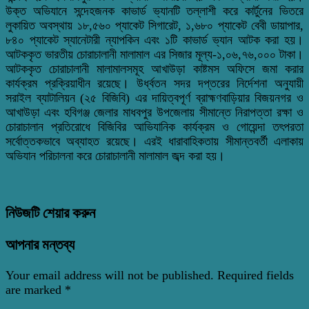
উক্ত অভিযানে সন্দেহজনক কাভার্ড ভ্যানটি তল্লাশী করে কার্টুনের ভিতরে
লুকায়িত অবস্থায় ১৮,৫৬০ প্যাকেট সিগারেট, ১,৬৮০ প্যাকেট বেবী ডায়াপার,
৮৪০ প্যাকেট স্যানেটারী ন্যাপকিন এবং ১টি কাভার্ড ভ্যান আটক করা হয়।
আটককৃত ভারতীয় চোরাচালানী মালামাল এর সিজার মূল্য-১,০৬,৭৬,০০০ টাকা।
আটককৃত চোরাচালানী মালামালসমূহ আখাউড়া কাষ্টমস অফিসে জমা করার
কার্যক্রম প্রক্রিয়াধীন রয়েছে। উর্ধ্বতন সদর দপ্তরের নির্দেশনা অনুযায়ী
সরাইল ব্যাটালিয়ন (২৫ বিজিবি) এর দায়িত্বপূর্ণ ব্রাহ্মণবাড়িয়ার বিজয়নগর ও
আখাউড়া এবং হবিগঞ্জ জেলার মাধবপুর উপজেলায় সীমান্তে নিরাপত্তা রক্ষা ও
চোরাচালান প্রতিরোধে বিজিবির আভিযানিক কার্যক্রম ও গোয়েন্দা তৎপরতা
সর্বোত্তকভাবে অব্যাহত রয়েছে। এরই ধারাবাহিকতায় সীমান্তবর্তী এলাকায়
অভিযান পরিচালনা করে চোরাচালানী মালামাল জব্দ করা হয়।
নিউজটি শেয়ার করুন
আপনার মন্তব্য
Your email address will not be published.
Required fields
are marked
*