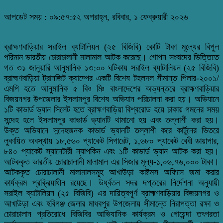
আপডেট সময় : ০৯:৫৭:৫২ অপরাহ্ন, রবিবার, ১ ফেব্রুয়ারী ২০২৬
ব্রাহ্মণবাড়িয়ার সরাইল ব্যাটালিয়ন (২৫ বিজিবি) কোটি টাকা মূল্যের বিপুল
পরিমান ভারতীয় চোরাচালানী মালামাল আটক করেছে। গোপন সংবাদের ভিত্তিতে
গত ৩১ জানুয়ারি আনুমানিক ১৩:০০ ঘটিকায় সরাইল ব্যাটালিয়ন (২৫ বিজিবি)
ব্রাহ্মণবাড়িয়া ট্রানজিট ক্যাম্পের একটি বিশেষ টহলদল সীমান্ত পিলার-২০০১/
এমপি হতে আনুমানিক ৫ কিঃ মিঃ বাংলাদেশের অভ্যন্তরে ব্রাহ্মণবাড়িয়ার
বিজয়নগর উপজেলার ইসলামপুর বিশেষ অভিযান পরিচালনা করা হয়। অভিযানে
১টি কাভার্ড ভ্যান সিলেট হতে ব্রাহ্মণবাড়িয়া বিশ্বরোড হয়ে ঢাকায় গমনের সময়
সন্দেহ হলে ইসলামপুর কাভার্ড ভ্যানটি থামানো হয় এবং তল্লাশী করা হয়।
উক্ত অভিযানে সন্দেহজনক কাভার্ড ভ্যানটি তল্লাশী করে কার্টুনের ভিতরে
লুকায়িত অবস্থায় ১৮,৫৬০ প্যাকেট সিগারেট, ১,৬৮০ প্যাকেট বেবী ডায়াপার,
৮৪০ প্যাকেট স্যানেটারী ন্যাপকিন এবং ১টি কাভার্ড ভ্যান আটক করা হয়।
আটককৃত ভারতীয় চোরাচালানী মালামাল এর সিজার মূল্য-১,০৬,৭৬,০০০ টাকা।
আটককৃত চোরাচালানী মালামালসমূহ আখাউড়া কাষ্টমস অফিসে জমা করার
কার্যক্রম প্রক্রিয়াধীন রয়েছে। উর্ধ্বতন সদর দপ্তরের নির্দেশনা অনুযায়ী
সরাইল ব্যাটালিয়ন (২৫ বিজিবি) এর দায়িত্বপূর্ণ ব্রাহ্মণবাড়িয়ার বিজয়নগর ও
আখাউড়া এবং হবিগঞ্জ জেলার মাধবপুর উপজেলায় সীমান্তে নিরাপত্তা রক্ষা ও
চোরাচালান প্রতিরোধে বিজিবির আভিযানিক কার্যক্রম ও গোয়েন্দা তৎপরতা