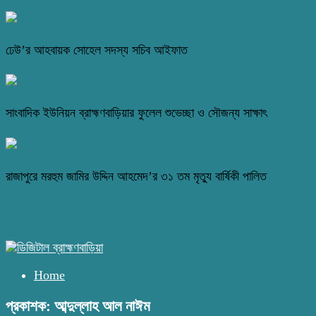
ঢেউ’র আহবায়ক সোহেল সদস্য সচিব আইফাত
সাংবাদিক ইউনিয়ন ব্রাহ্মণবাড়িয়ার ফুলেল শুভেচ্ছা ও সৌজন্য সাক্ষাৎ
রাজাপুরে মরহুম জামির উদ্দিন আহমেদ’র ৩১ তম মৃত্যু বার্ষিকী পালিত
Home
প্রকাশক: আব্দুল্লাহ আল নাঈম