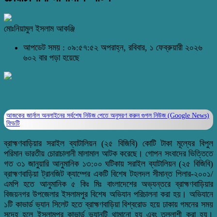
মোঃনিয়ামুল ইসলাম আকঞ্জি
আপডেট সময় : ০৯:৫৭:৫২ অপরাহ্ন, রবিবার, ১ ফেব্রুয়ারী ২০২৬
৬০২ বার পড়া হয়েছে
আজকের জার্নাল অনলাইনের সর্বশেষ নিউজ পেতে অনুসরণ করুন
গুগল নিউজ (Google News)
ফিডটি
ব্রাহ্মণবাড়িয়ার সরাইল ব্যাটালিয়ন (২৫ বিজিবি) কোটি টাকা মূল্যের বিপুল
পরিমান ভারতীয় চোরাচালানী মালামাল আটক করেছে। গোপন সংবাদের ভিত্তিতে
গত ৩১ জানুয়ারি আনুমানিক ১৩:০০ ঘটিকায় সরাইল ব্যাটালিয়ন (২৫ বিজিবি)
ব্রাহ্মণবাড়িয়া ট্রানজিট ক্যাম্পের একটি বিশেষ টহলদল সীমান্ত পিলার-২০০১/
এমপি হতে আনুমানিক ৫ কিঃ মিঃ বাংলাদেশের অভ্যন্তরে ব্রাহ্মণবাড়িয়ার
বিজয়নগর উপজেলার ইসলামপুর বিশেষ অভিযান পরিচালনা করা হয়। অভিযানে
১টি কাভার্ড ভ্যান সিলেট হতে ব্রাহ্মণবাড়িয়া বিশ্বরোড হয়ে ঢাকায় গমনের সময়
সন্দেহ হলে ইসলামপুর কাভার্ড ভ্যানটি থামানো হয় এবং তল্লাশী করা হয়।