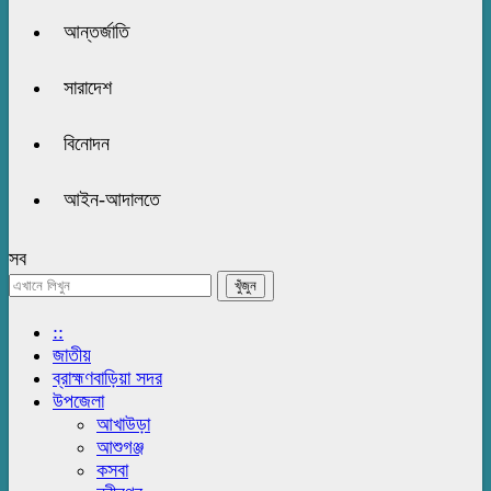
আন্তর্জাতি
সারাদেশ
বিনোদন
আইন-আদালতে
সব
::
জাতীয়
ব্রাহ্মণবাড়িয়া সদর
উপজেলা
আখাউড়া
আশুগঞ্জ
কসবা