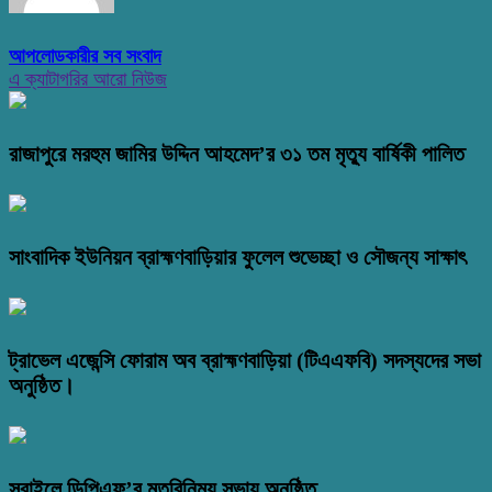
আপলোডকারীর সব সংবাদ
এ ক্যাটাগরির আরো নিউজ
রাজাপুরে মরহুম জামির উদ্দিন আহমেদ’র ৩১ তম মৃত্যু বার্ষিকী পালিত
সাংবাদিক ইউনিয়ন ব্রাহ্মণবাড়িয়ার ফুলেল শুভেচ্ছা ও সৌজন্য সাক্ষাৎ
ট্রাভেল এজেন্সি ফোরাম অব ব্রাহ্মণবাড়িয়া (টিএএফবি) সদস্যদের সভা
অনুষ্ঠিত।
সরাইলে ডিপিএফ’র মতবিনিময় সভায় অনুষ্ঠিত