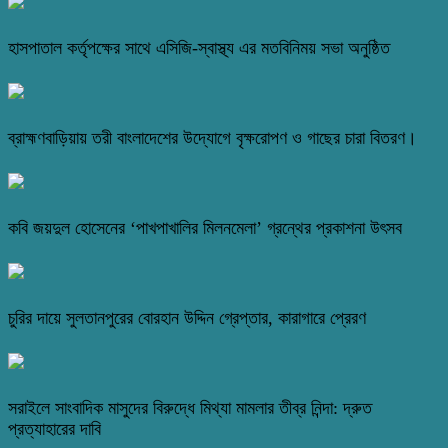
হাসপাতাল কর্তৃপক্ষের সাথে এসিজি-স্বাস্থ্য এর মতবিনিময় সভা অনুষ্ঠিত
ব্রাহ্মণবাড়িয়ায় তরী বাংলাদেশের উদ্যোগে বৃক্ষরোপণ ও গাছের চারা বিতরণ।
কবি জয়দুল হোসেনের ‘পাখপাখালির মিলনমেলা’ গ্রন্থের প্রকাশনা উৎসব
চুরির দায়ে সুলতানপুরের বোরহান উদ্দিন গ্রেপ্তার, কারাগারে প্রেরণ
সরাইলে সাংবাদিক মাসুদের বিরুদ্ধে মিথ্যা মামলার তীব্র নিন্দা: দ্রুত
প্রত্যাহারের দাবি