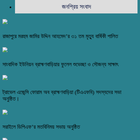
জনপ্রিয় সংবাদ
রাজাপুরে মরহুম জামির উদ্দিন আহমেদ’র ৩১ তম মৃত্যু বার্ষিকী পালিত
সাংবাদিক ইউনিয়ন ব্রাহ্মণবাড়িয়ার ফুলেল শুভেচ্ছা ও সৌজন্য সাক্ষাৎ
ট্রাভেল এজেন্সি ফোরাম অব ব্রাহ্মণবাড়িয়া (টিএএফবি) সদস্যদের সভা
অনুষ্ঠিত।
সরাইলে ডিপিএফ’র মতবিনিময় সভায় অনুষ্ঠিত