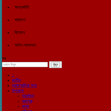
আন্তর্জাতি
সারাদেশ
বিনোদন
আইন-আদালতে
সব
::
জাতীয়
ব্রাহ্মণবাড়িয়া সদর
উপজেলা
আখাউড়া
আশুগঞ্জ
কসবা