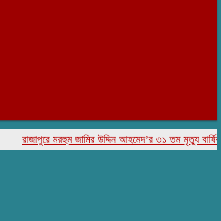
রাজাপুরে মরহুম জামির উদ্দিন আহমেদ’র ৩১ তম মৃত্যু বার্ষিকী পালি