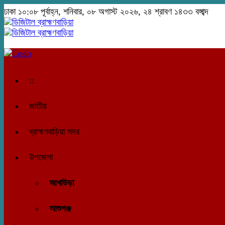
ঢাকা
১০:০৮ পূর্বাহ্ন, শনিবার, ০৮ অগাস্ট ২০২৬, ২৪ শ্রাবণ ১৪৩৩ বঙ্গাব্দ
::
জাতীয়
ব্রাহ্মণবাড়িয়া সদর
উপজেলা
আখাউড়া
আশুগঞ্জ