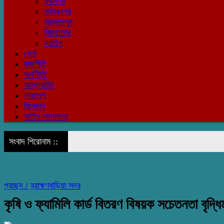
নবীনগর
নাসিরনগর
বাঞ্ছারামপুর
বিজয়নগর
সরাইল
খেলা
রাজনীতি
অর্থনীতি
আন্তর্জাতি
সারাদেশ
বিনোদন
আইন-আদালতে
সংবাদ শিরোনাম ::
প্রচ্ছদ /
ব্রাহ্মণবাড়িয়া সদর
কৃষি ও ফ্যামিলি কার্ড বিতরণ বিষয়ক সচেতনতা বৃদ্ধ