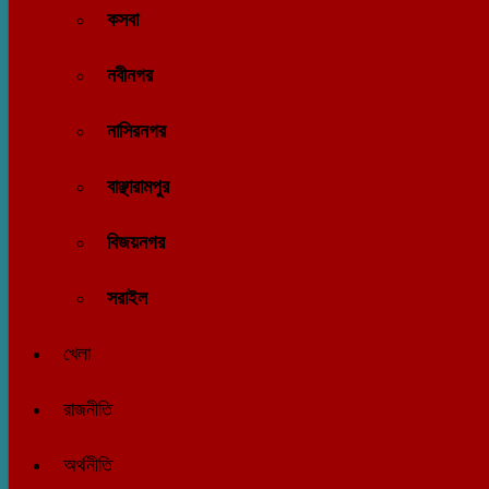
কসবা
নবীনগর
নাসিরনগর
বাঞ্ছারামপুর
বিজয়নগর
সরাইল
খেলা
রাজনীতি
অর্থনীতি