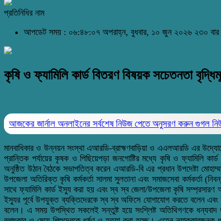
প্রতিনিধির নাম
আপডেট সময় : ০৬:৪৮:০৭ অপরাহ্ন, বুধবার, ১০ জুন ২০২৬
২৩০ বার
কৃষি ও ফ্যামিলি কার্ড বিতরণ বিষয়ক সচেতনতা বৃদ্ধি
আজকের জার্নাল অনলাইনের সর্বশেষ নিউজ পেতে অনুসরণ করুন
গুগল ন
মানবাধিকার ও উন্নয়ন সংস্থা এআরডি-ব্রাহ্মণবাড়িয়া ও এএলআরডি এর উদ্যোগে
প্রান্তিক পর্যায়ের কৃষক ও পিছিয়েপড়া জনগোষ্টির মধ্যে কৃষি ও ফ্যামিলি কার
অনুষ্ঠিত উঠান বৈঠকে সভাপতিত্ব করেন এআরডি-বি এর প্রধান উপদেষ্টা মোহাম্মদ
উপজেলা অতিরিক্ত কৃষি কর্মকর্তা সালমা সুলতানা এবং সমাজসেবা কর্মকর্তা (নিব
সাথে ফ্যামিলি কার্ড ইস্যু করা হয় এবং স্ব স্ব জেলা/উপজেলা কৃষি সম্প্রসারণ
ইস্যুর পূর্বে উপযুক্ত ব্যক্তিদেরকে স্ব স্ব অফিসে যোগাযোগ করতে বলেন এবং 
বলেন। এ সময় উপস্থিত সকলেই সন্তুষ্ট হয়ে সংশ্লিষ্ট অতিথিগণকে ধন্যবাদ জানা
বলাৎকার ও মেয়ে শিশুদেরকে ধর্ষণ ও হত্যা করা হচ্ছে। এহেন ন্যাক্কারজনক 