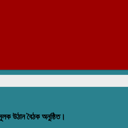
িমূলক উঠান বৈঠক অনুষ্ঠিত।