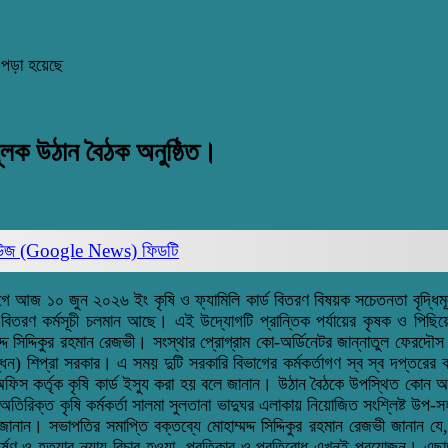
 পড়া হয়েছে
মূলক উঠান বৈঠক অনুষ্ঠিত।
িউজ (Google News)
ফিডটি
 আজ ১০ জুন ২০২৬ ইং কৃষি ও ফ্যামিলি কার্ড বিতরণ বিষয়ক সচেতনতা বৃদ্ধিমূল
্ড বিতরণ কর্মসূচী চলমান আছে। এই উদ্যোগটি প্রান্তিক পর্যায়ের কৃষক ও পিছিয়
্দ সিদ্দিকুর রহমান রেজভী। সংস্থার প্রোগ্রাম কো-অর্ডিনেটর জান্নাতুল ফেরদৌস
ন্ধন) শিপ্রা সরকার। এ সময় দুটি সরকারি বিভাগের কর্মকর্তাগণ স্ব স্ব দপ্তরের 
 অফিস কর্তৃক কৃষি কার্ড ইস্যু করা হয় বলে জানান। উঠান বৈঠকে উপস্থিত কোন অংশগ
অতিরিক্ত কৃষি কর্মকর্তা সালমা সুলতানা ভাদুঘর এলাকায় নিয়োজিত সংশ্লিষ্ট উপ
ন। সভাপতির সমাপ্তি বক্তব্যে মোহাম্মদ্দ সিদ্দিকুর রহমান রেজভী জানান যে, স
ধর্ষণ ও হত্যার ন্যায় বিচার হওয়া, প্রতিকার ও প্রতিরোধ এখনই প্রয়োজন। এছাড়