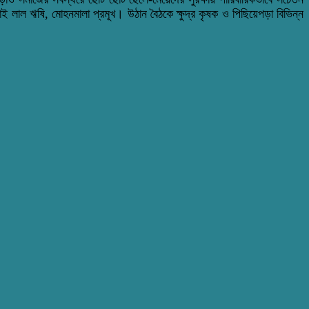
লাল ঋষি, মোহনমালা প্রমূখ। উঠান বৈঠকে ক্ষুদ্র কৃষক ও পিছিয়েপড়া বিভিন্ন