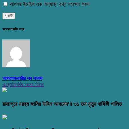
আপনার ইমেইল এবং অন্যান্য তথ্য সংরক্ষন করুন
আপলোডকারীর তথ্য
আপলোডকারীর সব সংবাদ
এ ক্যাটাগরির আরো নিউজ
রাজাপুরে মরহুম জামির উদ্দিন আহমেদ’র ৩১ তম মৃত্যু বার্ষিকী পালিত