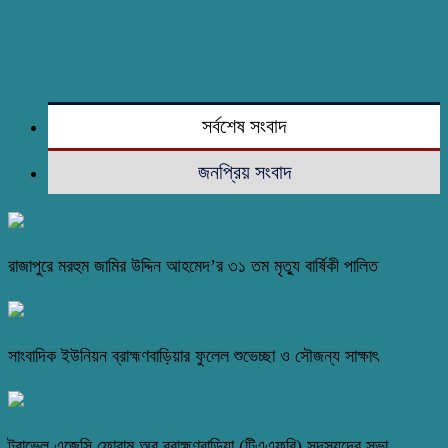
সর্বশেষ সংবাদ
জনপ্রিয় সংবাদ
রাজাপুরে মরহুম জামির উদ্দিন আহমেদ’র ৩১ তম মৃত্যু বার্ষিকী পালিত
সাংবাদিক ইউনিয়ন ব্রাহ্মণবাড়িয়ার ফুলেল শুভেচ্ছা ও সৌজন্য সাক্ষাৎ
ট্রাভেল এজেন্সি ফোরাম অব ব্রাহ্মণবাড়িয়া (টিএএফবি) সদস্যদের সভা