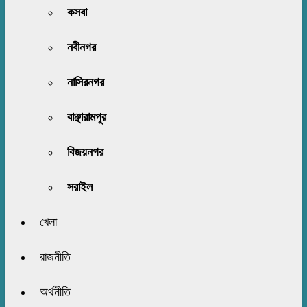
কসবা
নবীনগর
নাসিরনগর
বাঞ্ছারামপুর
বিজয়নগর
সরাইল
খেলা
রাজনীতি
অর্থনীতি