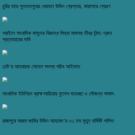
চুরির দায়ে সুলতানপুরের বোরহান উদ্দিন গ্রেপ্তার, কারাগারে প্রেরণ
সরাইলে সাংবাদিক মাসুদের বিরুদ্ধে মিথ্যা মামলার তীব্র নিন্দা: দ্রুত
প্রত্যাহারের দাবি
ঢেউ’র আহবায়ক সোহেল সদস্য সচিব আইফাত
সাংবাদিক ইউনিয়ন ব্রাহ্মণবাড়িয়ার ফুলেল শুভেচ্ছা ও সৌজন্য সাক্ষাৎ
রাজাপুরে মরহুম জামির উদ্দিন আহমেদ’র ৩১ তম মৃত্যু বার্ষিকী পালিত