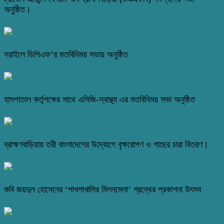
অনুষ্ঠিত।
সরাইলে ডিপিএফ’র মতবিনিময় সভায় অনুষ্ঠিত
হাসপাতাল কর্তৃপক্ষের সাথে এসিজি-স্বাস্থ্য এর মতবিনিময় সভা অনুষ্ঠিত
ব্রাহ্মণবাড়িয়ায় তরী বাংলাদেশের উদ্যোগে বৃক্ষরোপণ ও গাছের চারা বিতরণ।
কবি জয়দুল হোসেনের ‘পাখপাখালির মিলনমেলা’ গ্রন্থের প্রকাশনা উৎসব