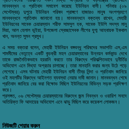
মানববন্ধন ও প্রতিবাদ সমাবেশ করেছে ইউনিয়ন বাসী। শনিবার (০৯
সেপ্টেম্বর) দুপুরে ইউনিয়ন পরিষদ প্রাঙ্গণে হাজারও মানুষ অংশগ্রহণে
মানববন্ধনে প্রতিবাদ জানানো হয়। মানববন্ধনে বক্তব্য রাখেন, মেহারী
ইউনিয়নের সাবেক চেয়ারম্যান শরীফ সামসুল হক, সাবেক ইউপি সদস্য মানু
মিয়া, আল হেলাল ভূইয়া, উপজেলা স্বেচ্ছাসেবক লীগের যুগ্ম আহবায়ক ইকবাল
খান, অনন্ত সুমন প্রমুখ।
এ সময় বক্তরা বলেন, মেহারী ইউনিয়ন বঙ্গবন্ধু পরিষদের সভাপতি এস,এম
শামমীমের নেতৃত্বে একটি কুচক্রী মহল চেয়ারম্যানের উন্নয়ন কর্মকান্ড দেখে
তাকে রাজনৈতিকভাবে হয়রানি করতে তার বিরুদ্ধে পরিকল্পিতভাবে দুনীর্তির
অভিযোগ এনে মিথ্যা অপ্রচার চালাচ্ছে। তারা মানহানি করার জন্য উঠে পড়ে
লেগেছে। এসব ঘটনায় মেহারী ইউনিয়ন বাসী তীব্র নিন্দা ও প্রতিবাদ জানিয়ে
ওই মহলটির বিরুদ্ধে আইনগত ব্যবস্থা নেয়ার দাবী জানান। মানববন্ধন শেষে
প্রতিবাদ জানিয়ে বের করা বিক্ষোভ মিছিল ইউনিয়নের বিভিন্ন সড়ক প্রদিক্ষণ
করে।
প্রসঙ্গত, ০৬ সেপ্টেম্বর চেয়ারম্যানের বিরুদ্ধে জন্ম নিবন্ধন ও ওয়ারিশ সনদে
অতিরিক্ত ফি আদায়ের অভিযোগ এনে ঝাড়ু মিছিল করে কয়েকশ লোকজন।
নিউজটি শেয়ার করুন