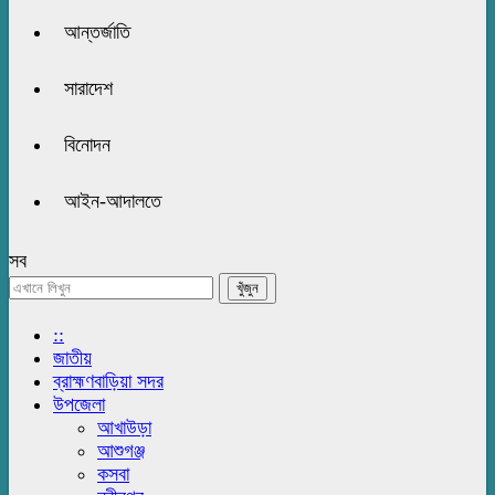
আন্তর্জাতি
সারাদেশ
বিনোদন
আইন-আদালতে
সব
::
জাতীয়
ব্রাহ্মণবাড়িয়া সদর
উপজেলা
আখাউড়া
আশুগঞ্জ
কসবা