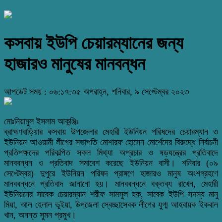
কসবায় ইউপি চেয়ারম্যানের জন্য
হাজারও মানুষের মানবন্ধন
আপডেট সময় : ০৬:১৭:৩৫ অপরাহ্ন, শনিবার, ৯ সেপ্টেম্বর ২০২৩
মোঃনিয়ামুল ইসলাম আকন্ঞ্জিঃ
ব্রাহ্মণবাড়িয়ার কসবায় উপজেলার মেহারী ইউনিয়ন পরিষদের চেয়ারম্যান ও
ইউনিয়ন আওয়ামী লীগের সভাপতি মোশারফ হোসেন মোর্শেদের বিরুদ্ধে নির্বাচনী
প্রতিপক্ষদের পরিকল্পিত সকল মিথ্যা অপ্রচার ও ষড়যন্ত্রের প্রতিবাদে
মানববন্ধন ও প্রতিবাদ সমাবেশ করেছে ইউনিয়ন বাসী। শনিবার (০৯
সেপ্টেম্বর) দুপুরে ইউনিয়ন পরিষদ প্রাঙ্গণে হাজারও মানুষ অংশগ্রহণে
মানববন্ধনে প্রতিবাদ জানানো হয়। মানববন্ধনে বক্তব্য রাখেন, মেহারী
ইউনিয়নের সাবেক চেয়ারম্যান শরীফ সামসুল হক, সাবেক ইউপি সদস্য মানু
মিয়া, আল হেলাল ভূইয়া, উপজেলা স্বেচ্ছাসেবক লীগের যুগ্ম আহবায়ক ইকবাল
খান, অনন্ত সুমন প্রমুখ।