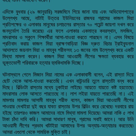
এদিকে বুধবার (২৯ জানুয়ারি) সরজমিনে গিয়ে জানা যায় এবং অভিযোগপত্রে
উল্লেখ্য আছে, নাটাই উত্তর ইউনিয়নের রাজঘর গ্রামের কাজল মিয়া
প্রতিপক্ষের ও এলাকার মানুষের চলাচলের রাস্তার ৭০ পয়েন্ট জায়গা দখল করে
জনদূর্ভোগ তৈরি করেছে৷ এর ফলে এলাকার একমাত্র কবরস্থান, মসজিদ,
মাদরাসার ও স্কুলে শিক্ষার্থীরা আসা-যাওয়া করতে পারছেন না। এসব বিষয়ে
প্রতিবাদ করায় কাজল মিয়া ব্রাহ্মণবাড়িয়া বিজ্ঞ দ্রুত বিচার ট্রাইব্যুনাল
আদালতে জয়নাল মিয়া ও মাহবুব শরীফসহ ১৩ জনের নাম উল্লেখ্য করে একটি
মিথ্যা মামলা করেন। কাজল মিয়া আওয়ামী লীগের ক্ষমতা ব্যবহার করে
ভুক্তভোগী পরিবারকে হত্যার হুমকিধামকি দিচ্ছে।
ঘটনাস্থলে গেলে মিজান মিয়া নামের এক এলাকাবাসী বলেন, এই রাস্তা দিয়ে
ছোট থেকে আসা-যাওয়া করতেছি। এখন বাউন্ডারি তুলে রাস্তাটা বন্ধ করে
দিছে। বিল্ডিংটা রাস্তার মধ্যে ঢুকাইয়া লাইছে৷ আয়তে যায়তে কষ্ট হয়তেছে৷
মাদরাসার লোক আসতে পারতেছে না। লাশ লইয়া যায়তে পারতেছি না। এই
মামলার মামলার আসামী মাহবুব শরীফ বলেন, কাজল মিয়া আওয়ামী লীগের
পাওয়ার দেখাইয়া দুই বছর যাবত রাস্তার উপর বিল্ডিং করে রেখেছে৷ দরবারে রায়
হইছে তারপরও কাজল আমাদের নামে মিথ্যা মামলা দিয়েছে৷ আমরা নাকি ৫ লাখ
টাকা চাঁদা দাবি করি। আমরা সাধারণ মানুষ, গ্রামের সবাই জানে। আর উনি
আওয়ামী লীগের প্রভাব খাটাইয়া আমাদের উপর অন্যায়-অত্যাচার করতেছে৷
আমরা এগুলো থেকে সাময়িক মুক্তি চাই।