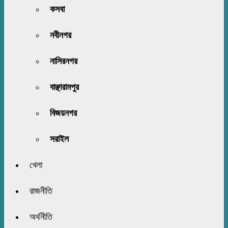
কসবা
নবীনগর
নাসিরনগর
বাঞ্ছারামপুর
বিজয়নগর
সরাইল
খেলা
রাজনীতি
অর্থনীতি