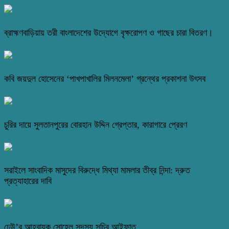
ব্রাহ্মণবাড়িয়ায় তরী বাংলাদেশের উদ্যোগে বৃক্ষরোপণ ও গাছের চারা বিতরণ।
কবি জয়দুল হোসেনের ‘পাখপাখালির মিলনমেলা’ গ্রন্থের প্রকাশনা উৎসব
চুরির দায়ে সুলতানপুরের বোরহান উদ্দিন গ্রেপ্তার, কারাগারে প্রেরণ
সরাইলে সাংবাদিক মাসুদের বিরুদ্ধে মিথ্যা মামলার তীব্র নিন্দা: দ্রুত
প্রত্যাহারের দাবি
ঢেউ’র আহবায়ক সোহেল সদস্য সচিব আইফাত