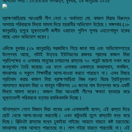
আপডেট সময় : ১০:৪৯:৪৬ অপরাহ্ন, বুধবার, ২৯ জানুয়ারী ২০২৫
ব্রাহ্মণবাড়িয়ায় আওয়ামী লীগ নেতা ও অর্থদাতা মো. কাজল মিয়ার বিরুদ্ধে
অসহায় পরিবারকে মিথ্যা মামলা দিয়ে হয়রানীর অভিযোগ উঠেছে। মঙ্গলবার (২৮
জানুয়ারি) দুপুরে ভুক্তভোগী জসীম ওয়াহেদ পুলিশ সুপার এহতেশামুল হকের
কাছে এমন অভিযোগ করেন।
এদিকে বুধবার (২৯ জানুয়ারি) সরজমিনে গিয়ে জানা যায় এবং অভিযোগপত্রে
উল্লেখ্য আছে, নাটাই উত্তর ইউনিয়নের রাজঘর গ্রামের কাজল মিয়া
প্রতিপক্ষের ও এলাকার মানুষের চলাচলের রাস্তার ৭০ পয়েন্ট জায়গা দখল করে
জনদূর্ভোগ তৈরি করেছে৷ এর ফলে এলাকার একমাত্র কবরস্থান, মসজিদ,
মাদরাসার ও স্কুলে শিক্ষার্থীরা আসা-যাওয়া করতে পারছেন না। এসব বিষয়ে
প্রতিবাদ করায় কাজল মিয়া ব্রাহ্মণবাড়িয়া বিজ্ঞ দ্রুত বিচার ট্রাইব্যুনাল
আদালতে জয়নাল মিয়া ও মাহবুব শরীফসহ ১৩ জনের নাম উল্লেখ্য করে একটি
মিথ্যা মামলা করেন। কাজল মিয়া আওয়ামী লীগের ক্ষমতা ব্যবহার করে
ভুক্তভোগী পরিবারকে হত্যার হুমকিধামকি দিচ্ছে।
ঘটনাস্থলে গেলে মিজান মিয়া নামের এক এলাকাবাসী বলেন, এই রাস্তা দিয়ে
ছোট থেকে আসা-যাওয়া করতেছি। এখন বাউন্ডারি তুলে রাস্তাটা বন্ধ করে
দিছে। বিল্ডিংটা রাস্তার মধ্যে ঢুকাইয়া লাইছে৷ আয়তে যায়তে কষ্ট হয়তেছে৷
মাদরাসার লোক আসতে পারতেছে না। লাশ লইয়া যায়তে পারতেছি না। এই