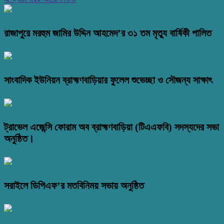
রাজাপুরে মরহুম জামির উদ্দিন আহমেদ’র ৩১ তম মৃত্যু বার্ষিকী পালিত
সাংবাদিক ইউনিয়ন ব্রাহ্মণবাড়িয়ার ফুলেল শুভেচ্ছা ও সৌজন্য সাক্ষাৎ
ট্রাভেল এজেন্সি ফোরাম অব ব্রাহ্মণবাড়িয়া (টিএএফবি) সদস্যদের সভা
অনুষ্ঠিত।
সরাইলে ডিপিএফ’র মতবিনিময় সভায় অনুষ্ঠিত