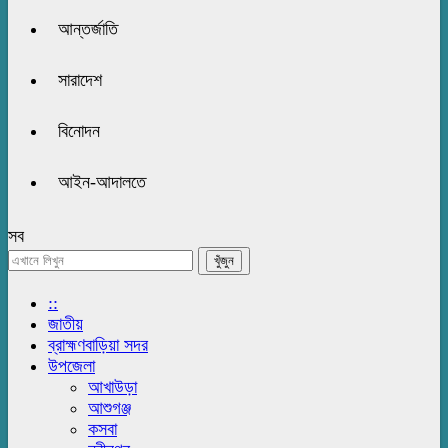
আন্তর্জাতি
সারাদেশ
বিনোদন
আইন-আদালতে
সব
::
জাতীয়
ব্রাহ্মণবাড়িয়া সদর
উপজেলা
আখাউড়া
আশুগঞ্জ
কসবা