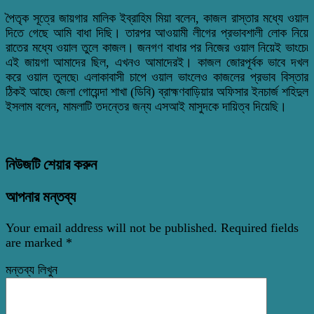
পৈতৃক সূত্রে জায়গার মালিক ইব্রাহিম মিয়া বলেন, কাজল রাস্তার মধ্যে ওয়াল
দিতে গেছে আমি বাধা দিছি। তারপর আওয়ামী লীগের প্রভাবশালী লোক নিয়ে
রাতের মধ্যে ওয়াল তুলে কাজল। জনগণ বাধার পর নিজের ওয়াল নিয়েই ভাংচে৷
এই জায়গা আমাদের ছিল, এখনও আমাদেরই। কাজল জোরপূর্বক ভাবে দখল
করে ওয়াল তুলছে৷ এলাকাবাসী চাপে ওয়াল ভাংলেও কাজলের প্রভাব বিস্তার
ঠিকই আছে৷ জেলা গোয়েন্দা শাখা (ডিবি) ব্রাহ্মণবাড়িয়ার অফিসার ইনচার্জ শহিদুল
ইসলাম বলেন, মামলাটি তদন্তের জন্য এসআই মাসুদকে দায়িত্ব দিয়েছি।
নিউজটি শেয়ার করুন
আপনার মন্তব্য
Your email address will not be published.
Required fields
are marked
*
মন্তব্য লিখুন