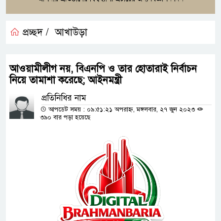
প্রচ্ছদ /
আখাউড়া
আওয়ামীলীগ নয়, বিএনপি ও তার হোতারাই নির্বাচন
নিয়ে তামাশা করেছে; আইনমন্ত্রী
প্রতিনিধির নাম
আপডেট সময় : ০৯:৫১:২১ অপরাহ্ন, মঙ্গলবার, ২৭ জুন ২০২৩
৩৯০ বার পড়া হয়েছে