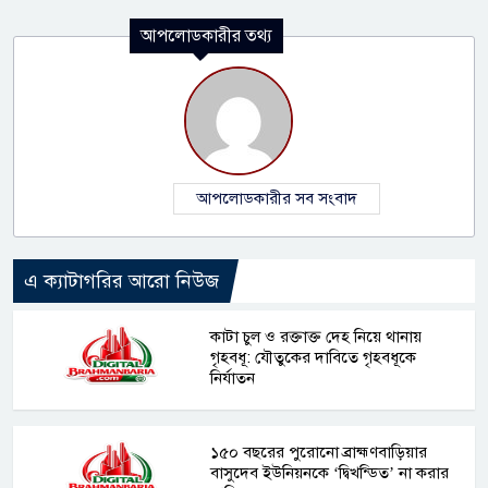
আপলোডকারীর তথ্য
আপলোডকারীর সব সংবাদ
এ ক্যাটাগরির আরো নিউজ
কাটা চুল ও রক্তাক্ত দেহ নিয়ে থানায়
গৃহবধূ: যৌতুকের দাবিতে গৃহবধূকে
নির্যাতন
১৫০ বছরের পুরোনো ব্রাহ্মণবাড়িয়ার
বাসুদেব ইউনিয়নকে ‘দ্বিখন্ডিত’ না করার