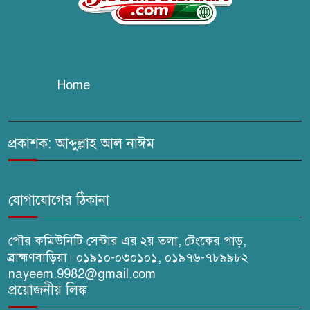
চুরির দায়ে সুলতানপুরের বোরহান
উদ্দিন গ্রেপ্তার, কারাগারে প্রেরণ
Home
সরাইলে সাংবাদিক মাসুদের বিরুদ্ধে
মিথ্যা মামলার তীব্র নিন্দা: দ্রুত
প্রত্যাহারের দাবি
প্রকাশক: আব্দুল্লাহ আল নাঈম
ঢেউ’র আহবায়ক সোহেল সদস্য
সচিব আইফাত
যোগাযোগের ঠিকানা
পৌর কমিউনিটি সেন্টার এর ২য় তলা, টেংকের পাড়,
ব্রাহ্মণবাড়িয়া। ০১৯১০-০৩০১০১, ০১৯৭৬-৭৮৯৯৮২
nayeem.9982@gmail.com
প্রয়োজনীয় লিঙ্ক