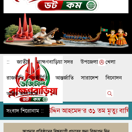
::
জাতীয়
ব্রাহ্মণবাড়িয়া সদর
উপজেলা
খেলা
রাজনীতি
অর্থনীতি
আন্তর্জাতি
সারাদেশ
বিনোদন
আইন-আদালতে
ে মরহুম জামির উদ্দিন আহমেদ’র ৩১ তম মৃত্যু বার্ষিকী
সংবাদ শিরোনাম ::