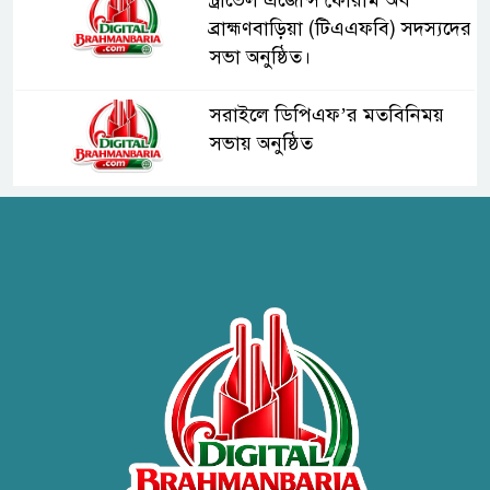
ব্রাহ্মণবাড়িয়া (টিএএফবি) সদস্যদের
সভা অনুষ্ঠিত।
সরাইলে ডিপিএফ’র মতবিনিময়
সভায় অনুষ্ঠিত
হাসপাতাল কর্তৃপক্ষের সাথে এসিজি-
স্বাস্থ্য এর মতবিনিময় সভা অনুষ্ঠিত
ব্রাহ্মণবাড়িয়ায় তরী বাংলাদেশের
উদ্যোগে বৃক্ষরোপণ ও গাছের চারা
বিতরণ।
কবি জয়দুল হোসেনের
‘পাখপাখালির মিলনমেলা’ গ্রন্থের
প্রকাশনা উৎসব