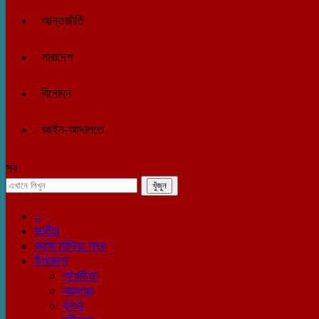
আন্তর্জাতি
সারাদেশ
বিনোদন
আইন-আদালতে
সব
::
জাতীয়
ব্রাহ্মণবাড়িয়া সদর
উপজেলা
আখাউড়া
আশুগঞ্জ
কসবা