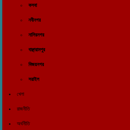
কসবা
নবীনগর
নাসিরনগর
বাঞ্ছারামপুর
বিজয়নগর
সরাইল
খেলা
রাজনীতি
অর্থনীতি