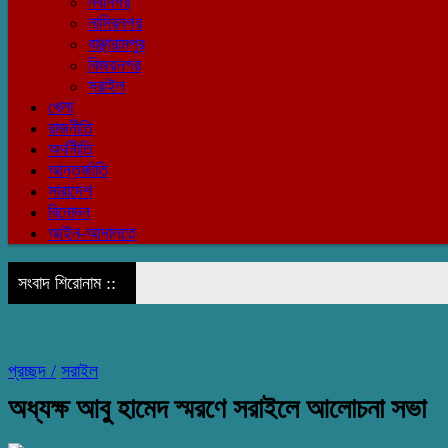
নবীনগর
নাসিরনগর
বাঞ্ছারামপুর
বিজয়নগর
সরাইল
খেলা
রাজনীতি
অর্থনীতি
আন্তর্জাতি
সারাদেশ
বিনোদন
আইন-আদালতে
সংবাদ শিরোনাম ::
প্রচ্ছদ /
সরাইল
অধ্যক্ষ আবু হামেদ স্মরণে সরাইলে আলোচনা সভা