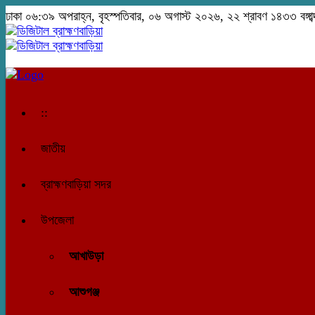
ঢাকা
০৬:৩৯ অপরাহ্ন, বৃহস্পতিবার, ০৬ অগাস্ট ২০২৬, ২২ শ্রাবণ ১৪৩৩ বঙ্গাব্
::
জাতীয়
ব্রাহ্মণবাড়িয়া সদর
উপজেলা
আখাউড়া
আশুগঞ্জ