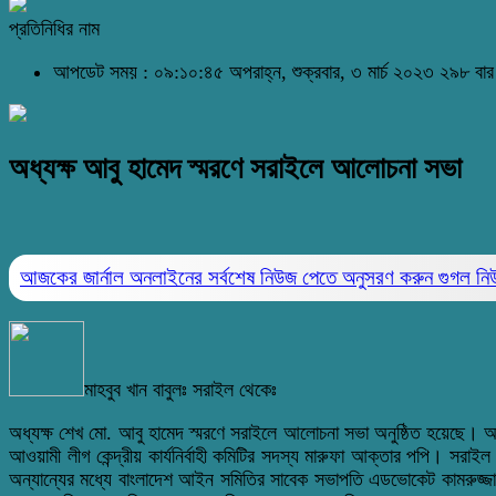
প্রতিনিধির নাম
আপডেট সময় : ০৯:১০:৪৫ অপরাহ্ন, শুক্রবার, ৩ মার্চ ২০২৩
২৯৮ বার
অধ্যক্ষ আবু হামেদ স্মরণে সরাইলে আলোচনা সভা
আজকের জার্নাল অনলাইনের সর্বশেষ নিউজ পেতে অনুসরণ করুন
গুগল ন
মাহবুব খান বাবুলঃ সরাইল থেকেঃ
অধ্যক্ষ শেখ মো. আবু হামেদ স্মরণে সরাইলে আলোচনা সভা অনুষ্ঠিত হয়েছে। আজ 
আওয়ামী লীগ কেন্দ্রীয় কার্যনির্বাহী কমিটির সদস্য মারুফা আক্তার পপি। সরা
অন্যান্যের মধ্যে বাংলাদেশ আইন সমিতির সাবেক সভাপতি এডভোকেট কামরুজ্জাম