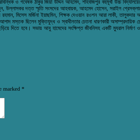
ন্ধিক ও গবেষক ঠাকুর জিয়া উদ্দিন আহমেদ, শাহবাজপুর বহুমূখী উচ্চ বিদ্যালয়ের
ন, উল্লাসকর দত্ত স্মৃতি সংসদের আহবায়ক, আহমেদ হোসেন, সরাইল প্রেসক্লাবে
র রহমান, মিসেস মর্জিনা ইয়াছমিন, শিক্ষক দেওয়ান রওশন আরা লাকী, তালুকদার
আপাদ মস্তক ছিলেন মুক্তিযুদ্ধ ও স্বাধীনতার চেতনা ধারণকারী অসাম্প্রদায়িক 
ঝে ছড়িয়ে দিতে হবে। সভায় আবু হামেদের সংক্ষিপ্ত জীবনিসহ একটি ম্যুরাল নির্মাণ 
re marked
*