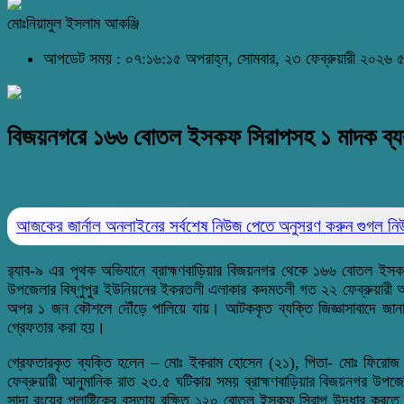
মোঃনিয়ামুল ইসলাম আকঞ্জি
আপডেট সময় : ০৭:১৬:১৫ অপরাহ্ন, সোমবার, ২৩ ফেব্রুয়ারী ২০২৬
৫
বিজয়নগরে ১৬৬ বোতল ইসকফ সিরাপসহ ১ মাদক ব্যব
আজকের জার্নাল অনলাইনের সর্বশেষ নিউজ পেতে অনুসরণ করুন
গুগল ন
র‌্যাব-৯ এর পৃথক অভিযানে ব্রাহ্মণবাড়িয়ার বিজয়নগর থেকে ১৬৬ বোতল ইসকফ
উপজেলার বিষ্ণুপুর ইউনিয়নের ইকরতলী এলাকার কদমতলী গত ২২ ফেব্রুয়ারী আ
অপর ১ জন কৌশলে দৌঁড়ে পালিয়ে যায়। আটককৃত ব্যক্তি জিজ্ঞাসাবাদে জান
গ্রেফতার করা হয়।
গ্রেফতারকৃত ব্যক্তি হলেন – মোঃ ইকরাম হোসেন (২১), পিতা- মোঃ ফিরোজ ম
ফেব্রুয়ারী আনুমানিক রাত ২৩.৫ ঘটিকায় সময় ব্রাহ্মণবাড়িয়ার বিজয়নগর উপজ
সাদা রংয়ের প্লাষ্টিকের বস্তায় রক্ষিত ১২০ বোতল ইসকফ সিরাপ উদ্ধার করতে সক