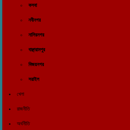
কসবা
নবীনগর
নাসিরনগর
বাঞ্ছারামপুর
বিজয়নগর
সরাইল
খেলা
রাজনীতি
অর্থনীতি