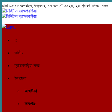
ঢাকা
১২:১৮ অপরাহ্ন, শুক্রবার, ০৭ অগাস্ট ২০২৬, ২৩ শ্রাবণ ১৪৩৩ বঙ্গাব্দ
::
জাতীয়
ব্রাহ্মণবাড়িয়া সদর
উপজেলা
আখাউড়া
আশুগঞ্জ