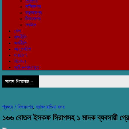
নবীনগর
নাসিরনগর
বাঞ্ছারামপুর
বিজয়নগর
সরাইল
খেলা
রাজনীতি
অর্থনীতি
আন্তর্জাতি
সারাদেশ
বিনোদন
আইন-আদালতে
সংবাদ শিরোনাম ::
প্রচ্ছদ /
বিজয়নগর
,
ব্রাহ্মণবাড়িয়া সদর
১৬৬ বোতল ইসকফ সিরাপসহ ১ মাদক ব্যবসায়ী গ্র