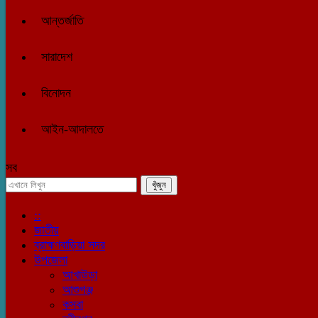
আন্তর্জাতি
সারাদেশ
বিনোদন
আইন-আদালতে
সব
::
জাতীয়
ব্রাহ্মণবাড়িয়া সদর
উপজেলা
আখাউড়া
আশুগঞ্জ
কসবা