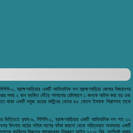
িসি-১, ব্রাহ্মণবাড়িয়ার একটি আভিযানিক দল ব্রাহ্মণবাড়িয়া জেলার বিজয়নগর
রার সময় ২ জন ব্যক্তি দৌঁড়ে পালানোর চেষ্টাকালে ১ জনকে আটক করা হয় এবং
জতে থাকা একটি সবুজ রংয়ের কার্টুনের ভেতর ৪৬ বোতল ইসকফ সিরাপসহ তাকে
ভিত্তিতে র‌্যাব-৯, সিপিসি-১, ব্রাহ্মণবাড়িয়ার একটি আভিযানিক দল গত ২২
নগর ঈদগাহ মাঠের পশ্চিম পাশের ফাঁকা জায়গা থেকে পরিত্যক্ত অবস্থায় একটি
তক ব্যক্তির বিরুদ্ধে মাদকদ্রব্য নিয়ন্ত্রণ আইন ২০১৮ খ্রি. সংশ্লিষ্ট ধারায়