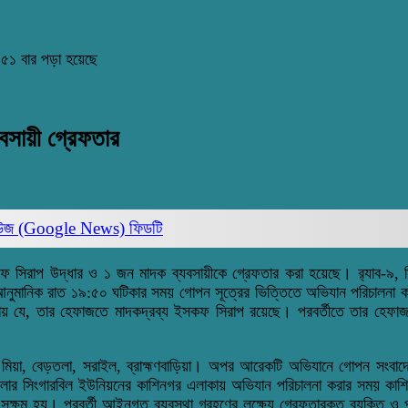
৫১ বার পড়া হয়েছে
সায়ী গ্রেফতার
িউজ (Google News)
ফিডটি
 সিরাপ উদ্ধার ও ১ জন মাদক ব্যবসায়ীকে গ্রেফতার করা হয়েছে। র‌্যাব-৯, সিপ
নুমানিক রাত ১৯:৫০ ঘটিকার সময় গোপন সূত্রের ভিত্তিতে অভিযান পরিচালনা ক
ায় যে, তার হেফাজতে মাদকদ্রব্য ইসকফ সিরাপ রয়েছে। পরবর্তীতে তার হেফা
িয়া, বেড়তলা, সরাইল, ব্রাহ্মণবাড়িয়া। অপর আরেকটি অভিযানে গোপন সংবাদের 
েলার সিংগারবিল ইউনিয়নের কাশিনগর এলাকায় অভিযান পরিচালনা করার সময় কাশি
্ষম হয়। পরবর্তী আইনগত ব্যবস্থা গ্রহণের লক্ষ্যে গ্রেফতারকৃত ব্যক্তি ও পলা