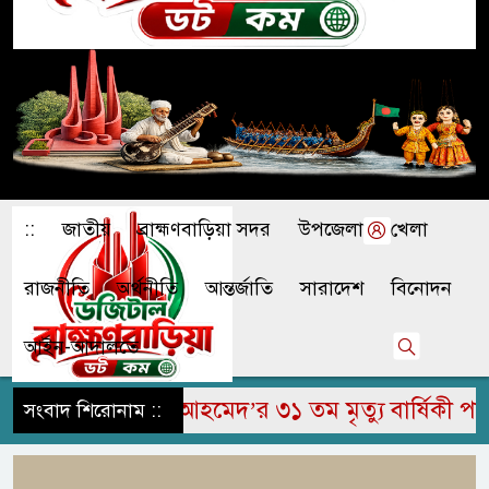
::
জাতীয়
ব্রাহ্মণবাড়িয়া সদর
উপজেলা
খেলা
রাজনীতি
অর্থনীতি
আন্তর্জাতি
সারাদেশ
বিনোদন
আইন-আদালতে
ম জামির উদ্দিন আহমেদ’র ৩১ তম মৃত্যু বার্ষিকী পালিত
সংবাদ শিরোনাম ::