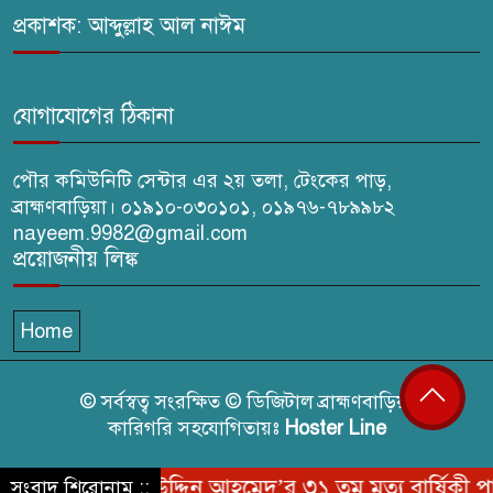
প্রত্যাহারের দাবি
প্রকাশক: আব্দুল্লাহ আল নাঈম
ঢেউ’র আহবায়ক সোহেল সদস্য
সচিব আইফাত
যোগাযোগের ঠিকানা
পৌর কমিউনিটি সেন্টার এর ২য় তলা, টেংকের পাড়,
ব্রাহ্মণবাড়িয়া। ০১৯১০-০৩০১০১, ০১৯৭৬-৭৮৯৯৮২
nayeem.9982@gmail.com
প্রয়োজনীয় লিঙ্ক
Home
© সর্বস্বত্ব সংরক্ষিত © ডিজিটাল ব্রাহ্মণবাড়িয়া
কারিগরি সহযোগিতায়ঃ
Hoster Line
মরহুম জামির উদ্দিন আহমেদ’র ৩১ তম মৃত্যু বার্ষিকী পালি
সংবাদ শিরোনাম ::