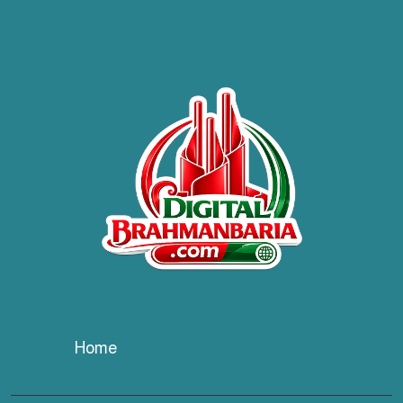
হাসপাতাল কর্তৃপক্ষের সাথে এসিজি-
স্বাস্থ্য এর মতবিনিময় সভা অনুষ্ঠিত
ব্রাহ্মণবাড়িয়ায় তরী বাংলাদেশের
উদ্যোগে বৃক্ষরোপণ ও গাছের চারা
বিতরণ।
কবি জয়দুল হোসেনের
‘পাখপাখালির মিলনমেলা’ গ্রন্থের
প্রকাশনা উৎসব
চুরির দায়ে সুলতানপুরের বোরহান
উদ্দিন গ্রেপ্তার, কারাগারে প্রেরণ
Home
সরাইলে সাংবাদিক মাসুদের বিরুদ্ধে
মিথ্যা মামলার তীব্র নিন্দা: দ্রুত