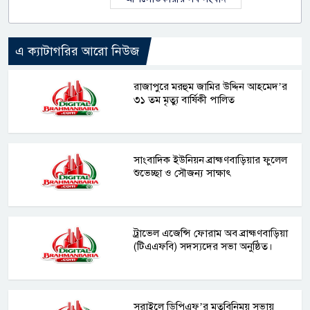
এ ক্যাটাগরির আরো নিউজ
রাজাপুরে মরহুম জামির উদ্দিন আহমেদ’র
৩১ তম মৃত্যু বার্ষিকী পালিত
সাংবাদিক ইউনিয়ন ব্রাহ্মণবাড়িয়ার ফুলেল
শুভেচ্ছা ও সৌজন্য সাক্ষাৎ
ট্রাভেল এজেন্সি ফোরাম অব ব্রাহ্মণবাড়িয়া
(টিএএফবি) সদস্যদের সভা অনুষ্ঠিত।
সরাইলে ডিপিএফ’র মতবিনিময় সভায়