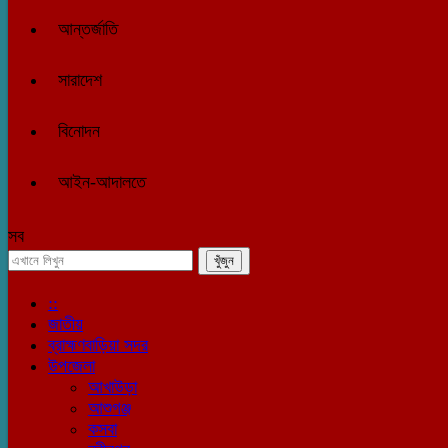
আন্তর্জাতি
সারাদেশ
বিনোদন
আইন-আদালতে
সব
::
জাতীয়
ব্রাহ্মণবাড়িয়া সদর
উপজেলা
আখাউড়া
আশুগঞ্জ
কসবা