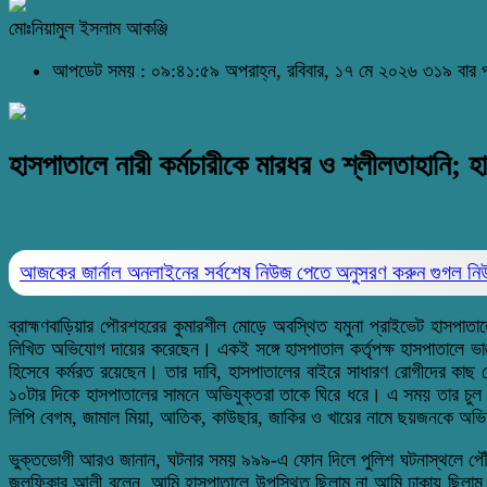
মোঃনিয়ামুল ইসলাম আকঞ্জি
আপডেট সময় : ০৯:৪১:৫৯ অপরাহ্ন, রবিবার, ১৭ মে ২০২৬
৩১৯ বার 
হাসপাতালে নারী কর্মচারীকে মারধর ও শ্লীলতাহানি; হ
আজকের জার্নাল অনলাইনের সর্বশেষ নিউজ পেতে অনুসরণ করুন
গুগল ন
ব্রাহ্মণবাড়িয়ার পৌরশহরের কুমারশীল মোড়ে অবস্থিত যমুনা প্রাইভেট হাসপাতা
লিখিত অভিযোগ দায়ের করেছেন। একই সঙ্গে হাসপাতাল কর্তৃপক্ষ হাসপাতালে ভাঙ
হিসেবে কর্মরত রয়েছেন। তার দাবি, হাসপাতালের বাইরে সাধারণ রোগীদের কাছ 
১০টার দিকে হাসপাতালের সামনে অভিযুক্তরা তাকে ঘিরে ধরে। এ সময় তার চু
লিপি বেগম, জামাল মিয়া, আতিক, কাউছার, জাকির ও খায়ের নামে ছয়জনকে অভিয
ভুক্তভোগী আরও জানান, ঘটনার সময় ৯৯৯-এ ফোন দিলে পুলিশ ঘটনাস্থলে পৌঁছ
জুলফিকার আলী বলেন, আমি হাসপাতালে উপস্থিত ছিলাম না আমি ঢাকায় ছিলাম।