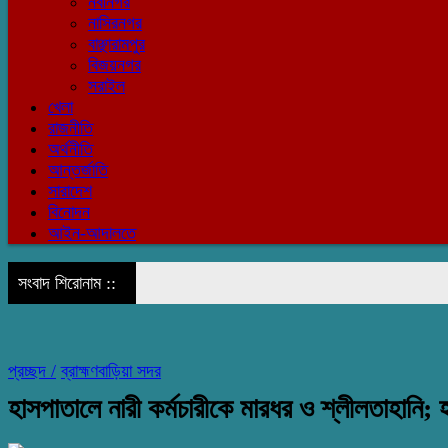
নবীনগর
নাসিরনগর
বাঞ্ছারামপুর
বিজয়নগর
সরাইল
খেলা
রাজনীতি
অর্থনীতি
আন্তর্জাতি
সারাদেশ
বিনোদন
আইন-আদালতে
সংবাদ শিরোনাম ::
প্রচ্ছদ /
ব্রাহ্মণবাড়িয়া সদর
হাসপাতালে নারী কর্মচারীকে মারধর ও শ্লীলতাহানি; 