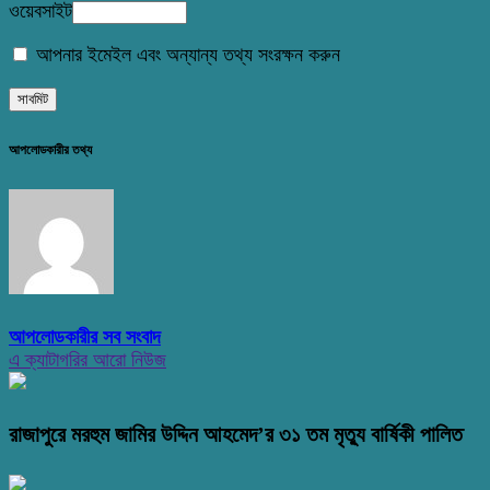
ওয়েবসাইট
আপনার ইমেইল এবং অন্যান্য তথ্য সংরক্ষন করুন
আপলোডকারীর তথ্য
আপলোডকারীর সব সংবাদ
এ ক্যাটাগরির আরো নিউজ
রাজাপুরে মরহুম জামির উদ্দিন আহমেদ’র ৩১ তম মৃত্যু বার্ষিকী পালিত