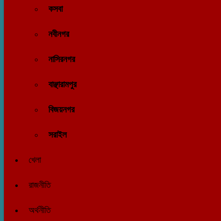
কসবা
নবীনগর
নাসিরনগর
বাঞ্ছারামপুর
বিজয়নগর
সরাইল
খেলা
রাজনীতি
অর্থনীতি