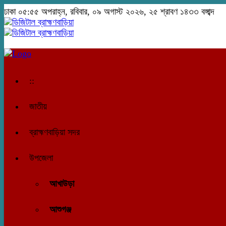
ঢাকা
০৫:৫৫ অপরাহ্ন, রবিবার, ০৯ অগাস্ট ২০২৬, ২৫ শ্রাবণ ১৪৩৩ বঙ্গাব্দ
::
জাতীয়
ব্রাহ্মণবাড়িয়া সদর
উপজেলা
আখাউড়া
আশুগঞ্জ