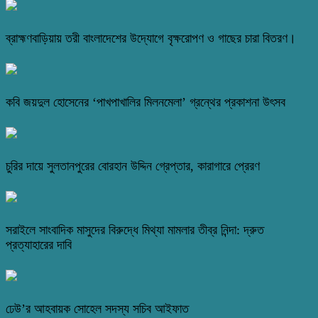
ব্রাহ্মণবাড়িয়ায় তরী বাংলাদেশের উদ্যোগে বৃক্ষরোপণ ও গাছের চারা বিতরণ।
কবি জয়দুল হোসেনের ‘পাখপাখালির মিলনমেলা’ গ্রন্থের প্রকাশনা উৎসব
চুরির দায়ে সুলতানপুরের বোরহান উদ্দিন গ্রেপ্তার, কারাগারে প্রেরণ
সরাইলে সাংবাদিক মাসুদের বিরুদ্ধে মিথ্যা মামলার তীব্র নিন্দা: দ্রুত
প্রত্যাহারের দাবি
ঢেউ’র আহবায়ক সোহেল সদস্য সচিব আইফাত