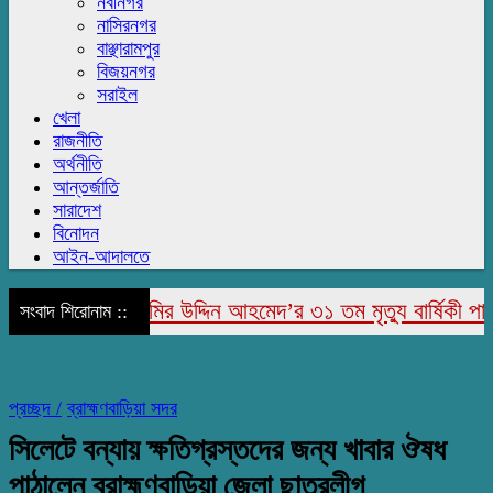
নবীনগর
নাসিরনগর
বাঞ্ছারামপুর
বিজয়নগর
সরাইল
খেলা
রাজনীতি
অর্থনীতি
আন্তর্জাতি
সারাদেশ
বিনোদন
আইন-আদালতে
জাপুরে মরহুম জামির উদ্দিন আহমেদ’র ৩১ তম মৃত্যু বার্ষিকী পালিত
সংবাদ শিরোনাম ::
প্রচ্ছদ /
ব্রাহ্মণবাড়িয়া সদর
সিলেটে বন্যায় ক্ষতিগ্রস্তদের জন্য খাবার ঔষধ
পাঠালেন ব্রাহ্মণবাড়িয়া জেলা ছাত্রলীগ