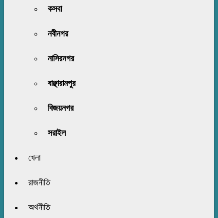
কসবা
নবীনগর
নাসিরনগর
বাঞ্ছারামপুর
বিজয়নগর
সরাইল
খেলা
রাজনীতি
অর্থনীতি