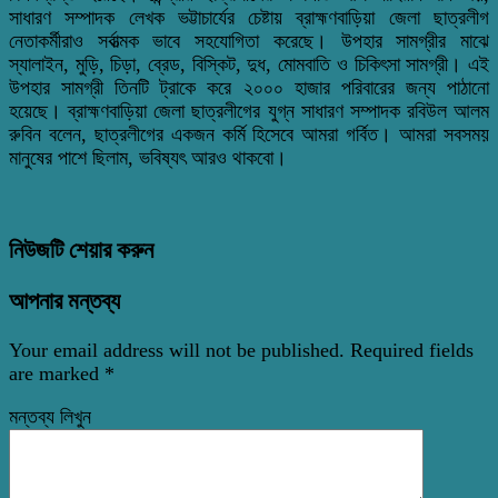
সাধারণ সম্পাদক লেখক ভট্টাচার্যের চেষ্টায় ব্রাহ্মণবাড়িয়া জেলা ছাত্রলীগ
নেতাকর্মীরাও সর্বাত্মক ভাবে সহযোগিতা করেছে। উপহার সামগ্রীর মাঝে
স্যালাইন, মুড়ি, চিড়া, ব্রেড, বিস্কিট, দুধ, মোমবাতি ও চিকিৎসা সামগ্রী। এই
উপহার সামগ্রী তিনটি ট্রাকে করে ২০০০ হাজার পরিবারের জন্য পাঠানো
হয়েছে। ব্রাহ্মণবাড়িয়া জেলা ছাত্রলীগের যুগ্ন সাধারণ সম্পাদক রবিউল আলম
রুবিন বলেন, ছাত্রলীগের একজন কর্মি হিসেবে আমরা গর্বিত। আমরা সবসময়
মানুষের পাশে ছিলাম, ভবিষ্যৎ আরও থাকবো।
নিউজটি শেয়ার করুন
আপনার মন্তব্য
Your email address will not be published.
Required fields
are marked
*
মন্তব্য লিখুন