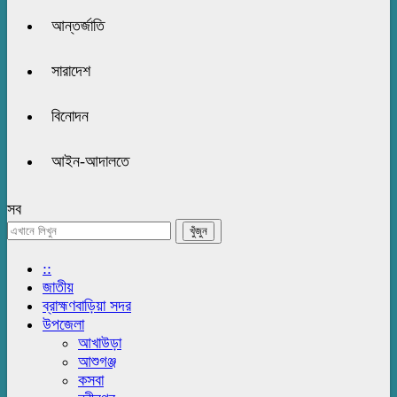
আন্তর্জাতি
সারাদেশ
বিনোদন
আইন-আদালতে
সব
::
জাতীয়
ব্রাহ্মণবাড়িয়া সদর
উপজেলা
আখাউড়া
আশুগঞ্জ
কসবা