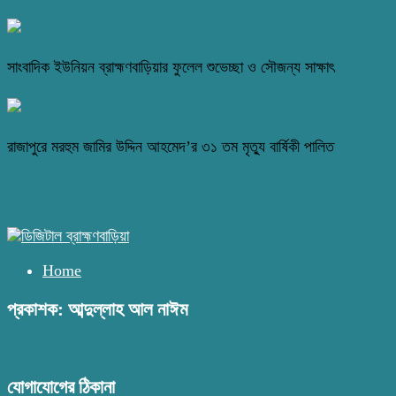
সাংবাদিক ইউনিয়ন ব্রাহ্মণবাড়িয়ার ফুলেল শুভেচ্ছা ও সৌজন্য সাক্ষাৎ
রাজাপুরে মরহুম জামির উদ্দিন আহমেদ’র ৩১ তম মৃত্যু বার্ষিকী পালিত
Home
প্রকাশক: আব্দুল্লাহ আল নাঈম
যোগাযোগের ঠিকানা