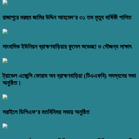
রাজাপুরে মরহুম জামির উদ্দিন আহমেদ’র ৩১ তম মৃত্যু বার্ষিকী পালিত
সাংবাদিক ইউনিয়ন ব্রাহ্মণবাড়িয়ার ফুলেল শুভেচ্ছা ও সৌজন্য সাক্ষাৎ
ট্রাভেল এজেন্সি ফোরাম অব ব্রাহ্মণবাড়িয়া (টিএএফবি) সদস্যদের সভা
অনুষ্ঠিত।
সরাইলে ডিপিএফ’র মতবিনিময় সভায় অনুষ্ঠিত