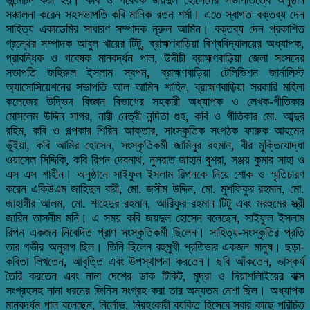
সঞ্চালনা করেন সহসভাপতি কবি মানিক রতন শর্মা। এতে স্বাগত বক্তব্য দেন
সাহিত্য একাডেমির সাধারণ সম্পাদক নূরুল আমিন। বক্তব্য দেন প্রকাশিত
গ্রন্থের সম্পাদক আবুল খায়ের টিটু, ব্রাহ্মণবাড়িয়া বিশ্ববিদ্যালয়ের অধ্যাপক,
প্রাবন্ধিক ও গবেষক মানবর্দ্ধন পাল, উদীচী ব্রাহ্মণবাড়িয়া জেলা সংসদের
সভাপতি জহিরুল ইসলাম স্বপন, ব্রাহ্মণবাড়িয়া টেলিভিশন জার্নালিস্ট
অ্যাসোসিয়েশনের সভাপতি আল আমিন শাহিন, ব্রাহ্মণবাড়িয়া সরকারি মহিলা
কলেজের উদ্ভিদ বিজ্ঞান বিভাগের সহকারী অধ্যাপক ও লেখক-গীতিকার
মোসলেম উদ্দিন সাগর, নারী নেত্রী নন্দিতা গুহ, কবি ও গীতিকার মো. আব্দুর
রহিম, কবি ও গল্পকার শিরিন আক্তার, সাংস্কৃতিক সংগঠক ফারুক আহমেদ
ভূঁইয়া, কবি আমির হোসেন, সংস্কৃতিকর্মী জামিনুর রহমান, বীর মুক্তিযোদ্ধা
ওয়াসেল সিদ্দিকি, কবি রিপন দেবনাথ, নুসরাত জাহান বুশরা, সঞ্জয় কুমার সাহা ও
এস এস শাহীন। অনুষ্ঠানে সাইফুল ইসলাম রিপনকে নিয়ে শোক ও স্মৃতিচারণ
করেন একিউএম জাহিদুল বারী, মো. জসীম উদ্দিন, মো. মুশফিকুর রহমান, মো.
জাহাঙ্গীর আলম, মো. শাহেদুর রহমান, আরিফুর রহমান টিটু এবং মরহুমের স্ত্রী
জারিন তাসনীম মনি। এ সময় কবি জয়দুল হোসেন বলেছেন, সাইফুল ইসলাম
রিপন একজন নিবেদিত প্রাণ সংস্কৃতিকর্মী ছিলেন। সাহিত্য-সংস্কৃতির প্রতি
তার গভীর অনুরাগ ছিল। তিনি ছিলেন বহুমুখী প্রতিভার একজন মানুষ। ছড়া-
কবিতা লিখতেন, আবৃত্তি এবং উপস্থাপনা করতেন। ছবি আঁকতেন, ভাস্কর্য
তৈরি করতেন এবং নানা দেশের ডাক টিকিট, মুদ্রা ও দিয়াশলািইয়ের বাক্স
সংগ্রহসহ নানা ধরনের জিনিস সংগ্রহ করা তার অন্যতম নেশা ছিল। অধ্যাপক
মানবর্দ্ধন পাল বলেছেন, নির্লোভ, নিরহংকারী ব্যক্তি হিসেবে সবার কাছে পরিচিত