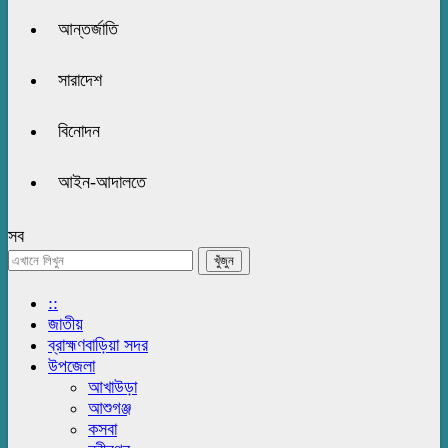
আন্তর্জাতি
সারাদেশ
বিনোদন
আইন-আদালতে
সব
::
জাতীয়
ব্রাহ্মণবাড়িয়া সদর
উপজেলা
আখাউড়া
আশুগঞ্জ
কসবা