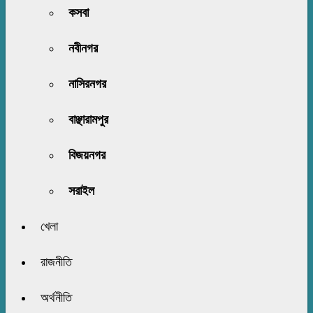
কসবা
নবীনগর
নাসিরনগর
বাঞ্ছারামপুর
বিজয়নগর
সরাইল
খেলা
রাজনীতি
অর্থনীতি