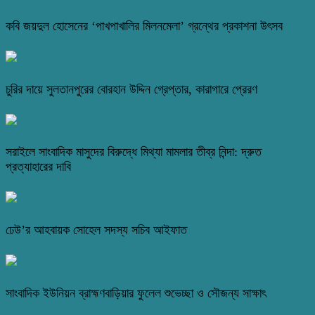
কবি জয়দুল হোসেনের ‘পাখপাখালির মিলনমেলা’ গ্রন্থের প্রকাশনা উৎসব
চুরির দায়ে সুলতানপুরের বোরহান উদ্দিন গ্রেপ্তার, কারাগারে প্রেরণ
সরাইলে সাংবাদিক মাসুদের বিরুদ্ধে মিথ্যা মামলার তীব্র নিন্দা: দ্রুত
প্রত্যাহারের দাবি
ঢেউ’র আহবায়ক সোহেল সদস্য সচিব আইফাত
সাংবাদিক ইউনিয়ন ব্রাহ্মণবাড়িয়ার ফুলেল শুভেচ্ছা ও সৌজন্য সাক্ষাৎ