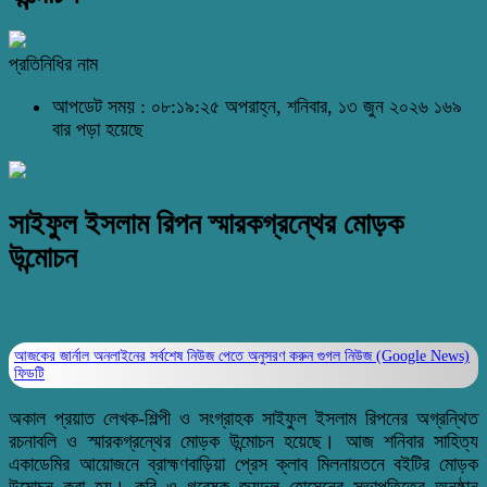
প্রতিনিধির নাম
আপডেট সময় : ০৮:১৯:২৫ অপরাহ্ন, শনিবার, ১৩ জুন ২০২৬
১৬৯
বার পড়া হয়েছে
সাইফুল ইসলাম রিপন স্মারকগ্রন্থের মোড়ক
উন্মোচন
আজকের জার্নাল অনলাইনের সর্বশেষ নিউজ পেতে অনুসরণ করুন
গুগল নিউজ (Google News)
ফিডটি
অকাল প্রয়াত লেখক-শিল্পী ও সংগ্রাহক সাইফুল ইসলাম রিপনের অগ্রন্থিত
রচনাবলি ও স্মারকগ্রন্থের মোড়ক উন্মোচন হয়েছে। আজ শনিবার সাহিত্য
একাডেমির আয়োজনে ব্রাহ্মণবাড়িয়া প্রেস ক্লাব মিলনায়তনে বইটির মোড়ক
উন্মোচন করা হয়। কবি ও গবেষক জয়দুল হোসেনের সভাপতিত্বে অনুষ্ঠান