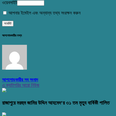
ওয়েবসাইট
আপনার ইমেইল এবং অন্যান্য তথ্য সংরক্ষন করুন
আপলোডকারীর তথ্য
আপলোডকারীর সব সংবাদ
এ ক্যাটাগরির আরো নিউজ
রাজাপুরে মরহুম জামির উদ্দিন আহমেদ’র ৩১ তম মৃত্যু বার্ষিকী পালিত