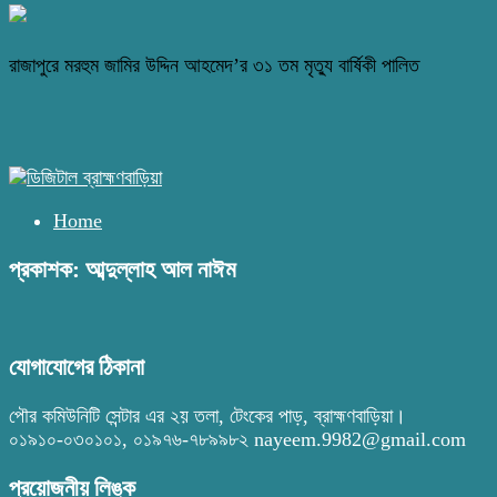
রাজাপুরে মরহুম জামির উদ্দিন আহমেদ’র ৩১ তম মৃত্যু বার্ষিকী পালিত
Home
প্রকাশক: আব্দুল্লাহ আল নাঈম
যোগাযোগের ঠিকানা
পৌর কমিউনিটি সেন্টার এর ২য় তলা, টেংকের পাড়, ব্রাহ্মণবাড়িয়া।
০১৯১০-০৩০১০১, ০১৯৭৬-৭৮৯৯৮২ nayeem.9982@gmail.com
প্রয়োজনীয় লিঙ্ক