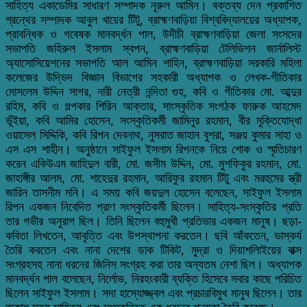
সাহিত্য একাডেমির সাধারণ সম্পাদক নূরুল আমিন। বক্তব্য দেন প্রকাশিত
গ্রন্থের সম্পাদক আবুল খায়ের টিটু, ব্রাহ্মণবাড়িয়া বিশ্ববিদ্যালয়ের অধ্যাপক,
প্রাবন্ধিক ও গবেষক মানবর্দ্ধন পাল, উদীচী ব্রাহ্মণবাড়িয়া জেলা সংসদের
সভাপতি জহিরুল ইসলাম স্বপন, ব্রাহ্মণবাড়িয়া টেলিভিশন জার্নালিস্ট
অ্যাসোসিয়েশনের সভাপতি আল আমিন শাহিন, ব্রাহ্মণবাড়িয়া সরকারি মহিলা
কলেজের উদ্ভিদ বিজ্ঞান বিভাগের সহকারী অধ্যাপক ও লেখক-গীতিকার
মোসলেম উদ্দিন সাগর, নারী নেত্রী নন্দিতা গুহ, কবি ও গীতিকার মো. আব্দুর
রহিম, কবি ও গল্পকার শিরিন আক্তার, সাংস্কৃতিক সংগঠক ফারুক আহমেদ
ভূঁইয়া, কবি আমির হোসেন, সংস্কৃতিকর্মী জামিনুর রহমান, বীর মুক্তিযোদ্ধা
ওয়াসেল সিদ্দিকি, কবি রিপন দেবনাথ, নুসরাত জাহান বুশরা, সঞ্জয় কুমার সাহা ও
এস এস শাহীন। অনুষ্ঠানে সাইফুল ইসলাম রিপনকে নিয়ে শোক ও স্মৃতিচারণ
করেন একিউএম জাহিদুল বারী, মো. জসীম উদ্দিন, মো. মুশফিকুর রহমান, মো.
জাহাঙ্গীর আলম, মো. শাহেদুর রহমান, আরিফুর রহমান টিটু এবং মরহুমের স্ত্রী
জারিন তাসনীম মনি। এ সময় কবি জয়দুল হোসেন বলেছেন, সাইফুল ইসলাম
রিপন একজন নিবেদিত প্রাণ সংস্কৃতিকর্মী ছিলেন। সাহিত্য-সংস্কৃতির প্রতি
তার গভীর অনুরাগ ছিল। তিনি ছিলেন বহুমুখী প্রতিভার একজন মানুষ। ছড়া-
কবিতা লিখতেন, আবৃত্তি এবং উপস্থাপনা করতেন। ছবি আঁকতেন, ভাস্কর্য
তৈরি করতেন এবং নানা দেশের ডাক টিকিট, মুদ্রা ও দিয়াশলািইয়ের বাক্স
সংগ্রহসহ নানা ধরনের জিনিস সংগ্রহ করা তার অন্যতম নেশা ছিল। অধ্যাপক
মানবর্দ্ধন পাল বলেছেন, নির্লোভ, নিরহংকারী ব্যক্তি হিসেবে সবার কাছে পরিচিত
ছিলেন সাইফুল ইসলাম। সদা হাস্যোজ্জ্বল এবং প্রচারবিমুখ মানুষ ছিলেন। তার