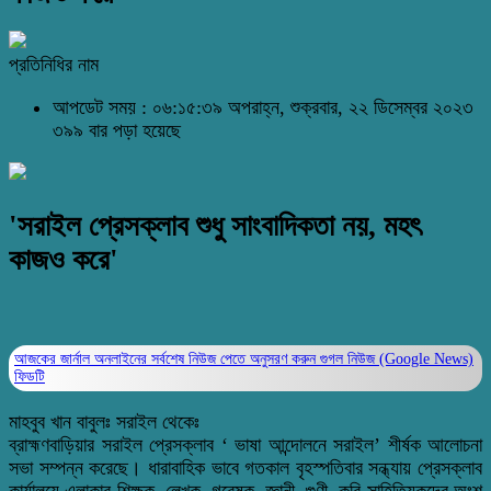
প্রতিনিধির নাম
আপডেট সময় : ০৬:১৫:৩৯ অপরাহ্ন, শুক্রবার, ২২ ডিসেম্বর ২০২৩
৩৯৯ বার পড়া হয়েছে
'সরাইল প্রেসক্লাব শুধু সাংবাদিকতা নয়, মহৎ
কাজও করে'
আজকের জার্নাল অনলাইনের সর্বশেষ নিউজ পেতে অনুসরণ করুন
গুগল নিউজ (Google News)
ফিডটি
মাহবুব খান বাবুলঃ সরাইল থেকেঃ
ব্রাহ্মণবাড়িয়ার সরাইল প্রেসক্লাব ‘ ভাষা আন্দোলনে সরাইল’ শীর্ষক আলোচনা
সভা সম্পন্ন করেছে। ধারাবাহিক ভাবে গতকাল বৃহস্পতিবার সন্ধ্যায় প্রেসক্লাব
কার্যালয়ে এলাকার শিক্ষক, লেখক, গবেষক, জ্ঞানী, গুণী, কবি সাহিত্যিকদের অংশ