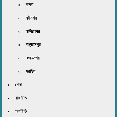
কসবা
নবীনগর
নাসিরনগর
বাঞ্ছারামপুর
বিজয়নগর
সরাইল
খেলা
রাজনীতি
অর্থনীতি