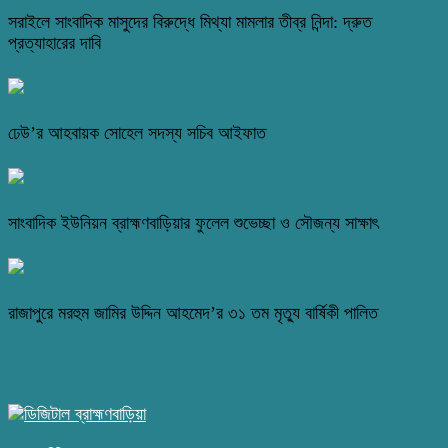
সরাইলে সাংবাদিক মাসুদের বিরুদ্ধে মিথ্যা মামলার তীব্র নিন্দা: দ্রুত
প্রত্যাহারের দাবি
ঢেউ’র আহবায়ক সোহেল সদস্য সচিব আইফাত
সাংবাদিক ইউনিয়ন ব্রাহ্মণবাড়িয়ার ফুলেল শুভেচ্ছা ও সৌজন্য সাক্ষাৎ
রাজাপুরে মরহুম জামির উদ্দিন আহমেদ’র ৩১ তম মৃত্যু বার্ষিকী পালিত