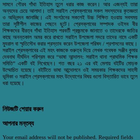
সামনে গৌরব গাঁথা ইতিহাস তুলে ধরার কাজ করেন। আর এজন্যই তারা
অন্যদের চেয়ে আলাদা। তাই সরাইল প্রেসক্লাবের সকল সদস্যদের কৃতজ্ঞতা
ও অভিনন্দন জানাচ্ছি। এই সংগঠনের সকলেই উচ্চ শিক্ষিত হওয়ায় সবসময়
তারা সৃষ্টিশীল কাজের পেছনে ছুটে। প্রেসক্লাবের সম্পাদক ওইসব বীর
শিক্ষকদের বীরত্ব গাঁথা ইতিহাস পরবর্তী প্রজন্মকে জানাতে ও তাদেরকে জাতির
কাছে অনন্তকাল অমর করে রাখতে সরাইল উপজেলা সদরে তাদের নামে একটি
ম্যুরাল বা স্মৃতিসৌধ করার প্রস্তাব করেন উপজেলা পরিষদ / প্রশাসনের কাছে।
সরাইল প্রেসক্লাবের এই মহৎ কাজকে গুরুত্ব দিয়ে লেখক গবেষক সঞ্জীব কুমার
দেবনাথ দীর্ঘদিন পরিশ্রম করে “ভাষা আন্দালন: সরাইল থানা প্রাথমিক শিক্ষক
সমিতি” একটি বই লিখেছেন। গত বছর ২১ এর বই মেলায় বইটির মোড়ক
উম্মোচিত হয়েছে। বইটিতে ভাষা আন্দোলনে ওই সময়কার শিক্ষকদের সাহসী
ভূমিকা ও সরাইল প্রেসক্লাবের মহৎ উদ্যোগের বিষয় গুলো বিস্তারিত ভাবে তুলে
ধরা হয়েছে।
নিউজটি শেয়ার করুন
আপনার মন্তব্য
Your email address will not be published.
Required fields