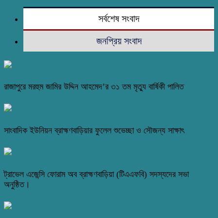
সর্বশেষ সংবাদ
জনপ্রিয় সংবাদ
রাজাপুরে মরহুম জামির উদ্দিন আহমেদ’র ৩১ তম মৃত্যু বার্ষিকী পালিত
সাংবাদিক ইউনিয়ন ব্রাহ্মণবাড়িয়ার ফুলেল শুভেচ্ছা ও সৌজন্য সাক্ষাৎ
ট্রাভেল এজেন্সি ফোরাম অব ব্রাহ্মণবাড়িয়া (টিএএফবি) সদস্যদের সভা
অনুষ্ঠিত।