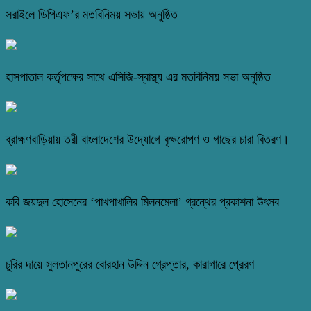
সরাইলে ডিপিএফ’র মতবিনিময় সভায় অনুষ্ঠিত
হাসপাতাল কর্তৃপক্ষের সাথে এসিজি-স্বাস্থ্য এর মতবিনিময় সভা অনুষ্ঠিত
ব্রাহ্মণবাড়িয়ায় তরী বাংলাদেশের উদ্যোগে বৃক্ষরোপণ ও গাছের চারা বিতরণ।
কবি জয়দুল হোসেনের ‘পাখপাখালির মিলনমেলা’ গ্রন্থের প্রকাশনা উৎসব
চুরির দায়ে সুলতানপুরের বোরহান উদ্দিন গ্রেপ্তার, কারাগারে প্রেরণ