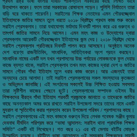
প্রথম রাষ্ট্র ভাষা বাংলার দাবীটি পাকিস্তান সরকারের কাছে লিখিত ভাবে
উত্থাপন করেন। ফলে তারা সরকারের রোষানলে পড়েন। পুলিশি নির্যাতনে তারা
বাড়ি ঘরে থাকতে পারেননি। সরাইলের শিক্ষক নেতাদের এমন গৌরবজ্জ্বোল
ইতিহাসকে জাতির সামনে তুলে ধরতে ২০১৮ খ্রিষ্টাব্দে প্রথম কাজ শুরু করেন
সরাইল প্রেসক্লাব। তারা যথাযোগ্য মর্যাদায় দিবসটি পালন করে এর গুরুত্ব ও
তাৎপর্য জাতির সামনে নিয়ে আসেন। এমন মহৎ কাজ ও উদ্যোগের দ্বারা
প্রেসক্লাব আরেকটি গৌরবজ্জ্বোল ইতিহাসের জন্ম দেয়। ২০১৮ খ্রিষ্টাব্দ থেকে
সরাইল প্রেসক্লাব প্রতিবছর দিবসটি পালন করে আসছেন। অনুষ্ঠানে অনেক
দেশ বরেণ্য রাজনীতিবিদ, সাংবাদিক, সাহিত্যিকরা অ্ংশ গ্রহন করছেন।
সাংবাদিক নামের একটি দল যখন প্রশাসনের উচ্চ পর্যায়ের লোকজনকে ফুল দেয়ার
কাজে ব্যস্ত থাকে, সরাইল প্রেসক্লাব তখন মহৎ কাজের দ্বারা দেশ ও জাতির
সামনে গৌরব গাঁথা ইতিহাস তুলে ধরার কাজ করেন। আর এজন্যই তারা
অন্যদের চেয়ে আলাদা। তাই সরাইল প্রেসক্লাবের সকল সদস্যদের কৃতজ্ঞতা
ও অভিনন্দন জানাচ্ছি। এই সংগঠনের সকলেই উচ্চ শিক্ষিত হওয়ায় সবসময়
তারা সৃষ্টিশীল কাজের পেছনে ছুটে। প্রেসক্লাবের সম্পাদক ওইসব বীর
শিক্ষকদের বীরত্ব গাঁথা ইতিহাস পরবর্তী প্রজন্মকে জানাতে ও তাদেরকে জাতির
কাছে অনন্তকাল অমর করে রাখতে সরাইল উপজেলা সদরে তাদের নামে একটি
ম্যুরাল বা স্মৃতিসৌধ করার প্রস্তাব করেন উপজেলা পরিষদ / প্রশাসনের কাছে।
সরাইল প্রেসক্লাবের এই মহৎ কাজকে গুরুত্ব দিয়ে লেখক গবেষক সঞ্জীব কুমার
দেবনাথ দীর্ঘদিন পরিশ্রম করে “ভাষা আন্দালন: সরাইল থানা প্রাথমিক শিক্ষক
সমিতি” একটি বই লিখেছেন। গত বছর ২১ এর বই মেলায় বইটির মোড়ক
উম্মোচিত হয়েছে। বইটিতে ভাষা আন্দোলনে ওই সময়কার শিক্ষকদের সাহসী