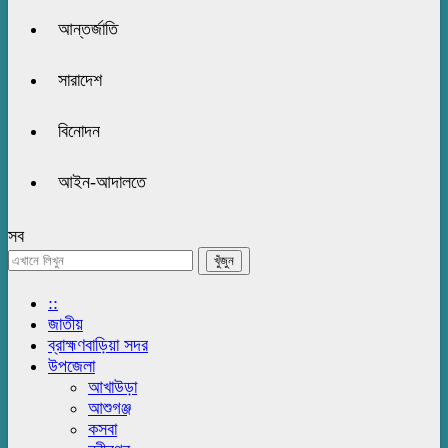
আন্তর্জাতি
সারাদেশ
বিনোদন
আইন-আদালতে
সব
::
জাতীয়
ব্রাহ্মণবাড়িয়া সদর
উপজেলা
আখাউড়া
আশুগঞ্জ
কসবা