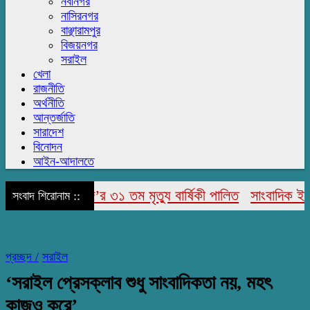
নবীনগর
নাসিরনগর
বাঞ্ছারামপুর
বিজয়নগর
সরাইল
খেলা
রাজনীতি
অর্থনীতি
আন্তর্জাতি
সারাদেশ
বিনোদন
আইন-আদালতে
 উদ্দিন আহমেদ’র ৩১ তম মৃত্যু বার্ষিকী পালিত
সাংবাদিক ইউনিয়ন
সংবাদ শিরোনাম ::
প্রচ্ছদ /
সরাইল
‘সরাইল প্রেসক্লাব শুধু সাংবাদিকতা নয়, মহৎ
কাজও করে’