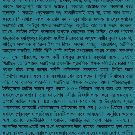
গ্রহনে গুরুত্বপূর্ণ আলোচনা হয়েছে। বক্তারা আয়োজকদের প্রশংসা করে
বলেছেন ‘ সরাইল প্রেসক্লাব শুধু সাংবাদিকতাই করে না, তারা মহৎ কাজও
করছেন।’ সাধারণ সম্পাদক মোহাম্মদ মাহবুব খানের সঞ্চালনায় প্রেসক্লাবের
সভাপতি মো. আইয়ুব খানের সভাপতিত্বে অনুষ্ঠিত আলোচনা সভায় বক্তব্য
রাখেন- সরাইল মহিলা কলেজের অধ্যক্ষ মোহাম্মদ বদর উদ্দিন, লেখক গবেষক
সাঙ্কৃতিক ব্যক্তিত্ব ত্রিতাল সংগীত নিকেতনের অধ্যক্ষ সঞ্জীব কুমার দেবনাথ,
সাহিত্য সম্পাদক জহিরুল ইসলাম রিপন, সদস্য সামছুল আরেফিস, তৌফিক
আহমেদ তফছির, উদীচী শিল্পী গোষ্টি সরাইল উপজেলার শাখার সাধারণ সম্পাদক
মো. সুমন পারভেজ, সমাজ কর্মী রফিকুর রহমান। বক্তারা বলেন, ১৯৪৭
খ্রিষ্টাব্দে ২১ ডিসেম্বর সরাইলের তৎকালীন প্রাথমিক শিক্ষক সমিতির নেতারা সর্ব
প্রথম রাষ্ট্র ভাষা বাংলার দাবীটি পাকিস্তান সরকারের কাছে লিখিত ভাবে
উত্থাপন করেন। ফলে তারা সরকারের রোষানলে পড়েন। পুলিশি নির্যাতনে তারা
বাড়ি ঘরে থাকতে পারেননি। সরাইলের শিক্ষক নেতাদের এমন গৌরবজ্জ্বোল
ইতিহাসকে জাতির সামনে তুলে ধরতে ২০১৮ খ্রিষ্টাব্দে প্রথম কাজ শুরু করেন
সরাইল প্রেসক্লাব। তারা যথাযোগ্য মর্যাদায় দিবসটি পালন করে এর গুরুত্ব ও
তাৎপর্য জাতির সামনে নিয়ে আসেন। এমন মহৎ কাজ ও উদ্যোগের দ্বারা
প্রেসক্লাব আরেকটি গৌরবজ্জ্বোল ইতিহাসের জন্ম দেয়। ২০১৮ খ্রিষ্টাব্দ থেকে
সরাইল প্রেসক্লাব প্রতিবছর দিবসটি পালন করে আসছেন। অনুষ্ঠানে অনেক
দেশ বরেণ্য রাজনীতিবিদ, সাংবাদিক, সাহিত্যিকরা অ্ংশ গ্রহন করছেন।
সাংবাদিক নামের একটি দল যখন প্রশাসনের উচ্চ পর্যায়ের লোকজনকে ফুল দেয়ার
কাজে ব্যস্ত থাকে, সরাইল প্রেসক্লাব তখন মহৎ কাজের দ্বারা দেশ ও জাতির