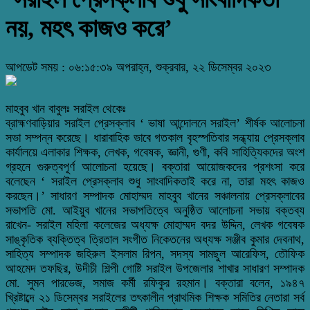
নয়, মহৎ কাজও করে’
আপডেট সময় : ০৬:১৫:৩৯ অপরাহ্ন, শুক্রবার, ২২ ডিসেম্বর ২০২৩
মাহবুব খান বাবুলঃ সরাইল থেকেঃ
ব্রাহ্মণবাড়িয়ার সরাইল প্রেসক্লাব ‘ ভাষা আন্দোলনে সরাইল’ শীর্ষক আলোচনা
সভা সম্পন্ন করেছে। ধারাবাহিক ভাবে গতকাল বৃহস্পতিবার সন্ধ্যায় প্রেসক্লাব
কার্যালয়ে এলাকার শিক্ষক, লেখক, গবেষক, জ্ঞানী, গুণী, কবি সাহিত্যিকদের অংশ
গ্রহনে গুরুত্বপূর্ণ আলোচনা হয়েছে। বক্তারা আয়োজকদের প্রশংসা করে
বলেছেন ‘ সরাইল প্রেসক্লাব শুধু সাংবাদিকতাই করে না, তারা মহৎ কাজও
করছেন।’ সাধারণ সম্পাদক মোহাম্মদ মাহবুব খানের সঞ্চালনায় প্রেসক্লাবের
সভাপতি মো. আইয়ুব খানের সভাপতিত্বে অনুষ্ঠিত আলোচনা সভায় বক্তব্য
রাখেন- সরাইল মহিলা কলেজের অধ্যক্ষ মোহাম্মদ বদর উদ্দিন, লেখক গবেষক
সাঙ্কৃতিক ব্যক্তিত্ব ত্রিতাল সংগীত নিকেতনের অধ্যক্ষ সঞ্জীব কুমার দেবনাথ,
সাহিত্য সম্পাদক জহিরুল ইসলাম রিপন, সদস্য সামছুল আরেফিস, তৌফিক
আহমেদ তফছির, উদীচী শিল্পী গোষ্টি সরাইল উপজেলার শাখার সাধারণ সম্পাদক
মো. সুমন পারভেজ, সমাজ কর্মী রফিকুর রহমান। বক্তারা বলেন, ১৯৪৭
খ্রিষ্টাব্দে ২১ ডিসেম্বর সরাইলের তৎকালীন প্রাথমিক শিক্ষক সমিতির নেতারা সর্ব