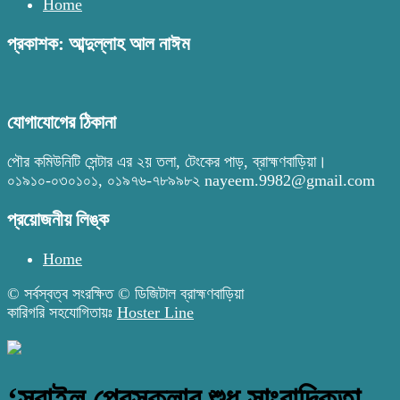
Home
প্রকাশক: আব্দুল্লাহ আল নাঈম
যোগাযোগের ঠিকানা
পৌর কমিউনিটি সেন্টার এর ২য় তলা, টেংকের পাড়, ব্রাহ্মণবাড়িয়া।
০১৯১০-০৩০১০১, ০১৯৭৬-৭৮৯৯৮২ nayeem.9982@gmail.com
প্রয়োজনীয় লিঙ্ক
Home
© সর্বস্বত্ব সংরক্ষিত © ডিজিটাল ব্রাহ্মণবাড়িয়া
কারিগরি সহযোগিতায়ঃ
Hoster Line
‘সরাইল প্রেসক্লাব শুধু সাংবাদিকতা