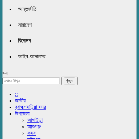
আন্তর্জাতি
সারাদেশ
বিনোদন
আইন-আদালতে
সব
::
জাতীয়
ব্রাহ্মণবাড়িয়া সদর
উপজেলা
আখাউড়া
আশুগঞ্জ
কসবা