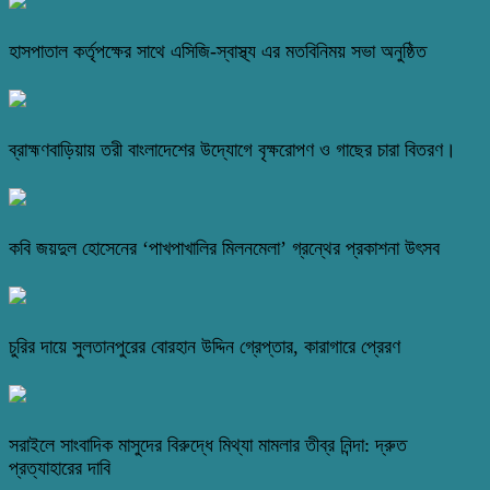
হাসপাতাল কর্তৃপক্ষের সাথে এসিজি-স্বাস্থ্য এর মতবিনিময় সভা অনুষ্ঠিত
ব্রাহ্মণবাড়িয়ায় তরী বাংলাদেশের উদ্যোগে বৃক্ষরোপণ ও গাছের চারা বিতরণ।
কবি জয়দুল হোসেনের ‘পাখপাখালির মিলনমেলা’ গ্রন্থের প্রকাশনা উৎসব
চুরির দায়ে সুলতানপুরের বোরহান উদ্দিন গ্রেপ্তার, কারাগারে প্রেরণ
সরাইলে সাংবাদিক মাসুদের বিরুদ্ধে মিথ্যা মামলার তীব্র নিন্দা: দ্রুত
প্রত্যাহারের দাবি