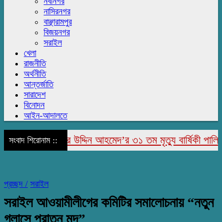
নবীনগর
নাসিরনগর
বাঞ্ছারামপুর
বিজয়নগর
সরাইল
খেলা
রাজনীতি
অর্থনীতি
আন্তর্জাতি
সারাদেশ
বিনোদন
আইন-আদালতে
পুরে মরহুম জামির উদ্দিন আহমেদ’র ৩১ তম মৃত্যু বার্ষিকী পালিত
সংবাদ শিরোনাম ::
প্রচ্ছদ /
সরাইল
সরাইল আওয়ামীলীগের কমিটির সমালোচনায় “নতুন
গ্লাসে পুরাতন মদ”