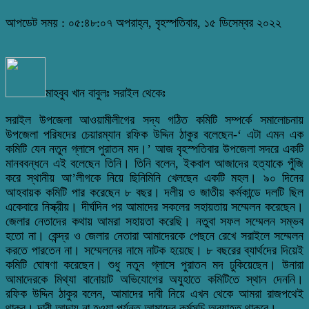
আপডেট সময় : ০৫:৪৮:০৭ অপরাহ্ন, বৃহস্পতিবার, ১৫ ডিসেম্বর ২০২২
মাহবুব খান বাবুলঃ সরাইল থেকেঃ
সরাইল উপজেলা আওয়ামীলীগের সদ্য গঠিত কমিটি সম্পর্কে সমালোচনায়
উপজেলা পরিষদের চেয়ারম্যান রফিক উদ্দিন ঠাকুর বলেছেন-‘ এটা এমন এক
কমিটি যেন নতুন গ্লাসে পুরাতন মদ।’ আজ বৃহস্পতিবার উপজেলা সদরে একটি
মানববন্ধনে এই বলেছেন তিনি। তিনি বলেন, ইকবাল আজাদের হত্যাকে পুঁজি
করে স্থানীয় আ’লীগকে নিয়ে ছিনিমিনি খেলছেন একটি মহল। ৯০ দিনের
আহবায়ক কমিটি পার করেছেন ৮ বছর। দলীয় ও জাতীয় কর্মকান্ডে দলটি ছিল
একেবারে নিস্ক্রীয়। দীর্ঘদিন পর আমাদের সকলের সহায়তায় সম্মেলন করেছেন।
জেলার নেতাদের কথায় আমরা সহায়তা করেছি। নতুবা সফল সম্মেলন সম্ভব
হতো না। কেন্দ্র ও জেলার নেতারা আমাদেরকে পেছনে রেখে সরাইলে সম্মেলন
করতে পারতেন না। সম্মেলনের নামে নাটক হয়েছে। ৮ বছরের ব্যার্থদের দিয়েই
কমিটি ঘোষণা করেছেন। শুধু নতুন গ্লাসে পুরাতন মদ ঢুকিয়েছেন। উনারা
আমাদেরকে মিথ্যা বানোয়াট অভিযোগের অযুহাতে কমিটিতে স্থান দেননি।
রফিক উদ্দিন ঠাকুর বলেন, আমাদের দাবী নিয়ে এখন থেকে আমরা রাজপথেই
থাকব। দাবী আদায় না হওয়া পর্যন্ত আমাদের কর্মসূচি অব্যাহত থাকবে।