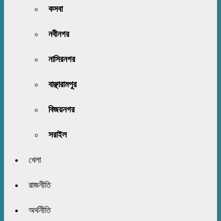
কসবা
নবীনগর
নাসিরনগর
বাঞ্ছারামপুর
বিজয়নগর
সরাইল
খেলা
রাজনীতি
অর্থনীতি