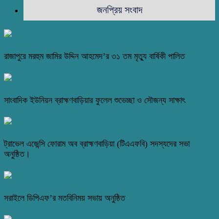
জনপ্রিয় সংবাদ
রাজাপুরে মরহুম জামির উদ্দিন আহমেদ’র ৩১ তম মৃত্যু বার্ষিকী পালিত
সাংবাদিক ইউনিয়ন ব্রাহ্মণবাড়িয়ার ফুলেল শুভেচ্ছা ও সৌজন্য সাক্ষাৎ
ট্রাভেল এজেন্সি ফোরাম অব ব্রাহ্মণবাড়িয়া (টিএএফবি) সদস্যদের সভা
অনুষ্ঠিত।
সরাইলে ডিপিএফ’র মতবিনিময় সভায় অনুষ্ঠিত