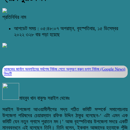
প্রতিনিধির নাম
আপডেট সময় : ০৫:৪৮:০৭ অপরাহ্ন, বৃহস্পতিবার, ১৫ ডিসেম্বর
২০২২
৩২৮ বার পড়া হয়েছে
আজকের জার্নাল অনলাইনের সর্বশেষ নিউজ পেতে অনুসরণ করুন
গুগল নিউজ (Google News)
ফিডটি
মাহবুব খান বাবুলঃ সরাইল থেকেঃ
সরাইল উপজেলা আওয়ামীলীগের সদ্য গঠিত কমিটি সম্পর্কে সমালোচনায়
উপজেলা পরিষদের চেয়ারম্যান রফিক উদ্দিন ঠাকুর বলেছেন-‘ এটা এমন এক
কমিটি যেন নতুন গ্লাসে পুরাতন মদ।’ আজ বৃহস্পতিবার উপজেলা সদরে একটি
মানববন্ধনে এই বলেছেন তিনি। তিনি বলেন, ইকবাল আজাদের হত্যাকে পুঁজি