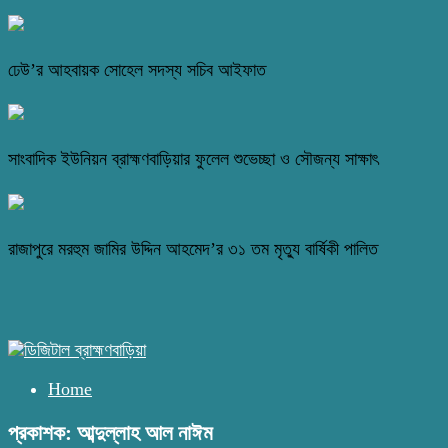
ঢেউ’র আহবায়ক সোহেল সদস্য সচিব আইফাত
সাংবাদিক ইউনিয়ন ব্রাহ্মণবাড়িয়ার ফুলেল শুভেচ্ছা ও সৌজন্য সাক্ষাৎ
রাজাপুরে মরহুম জামির উদ্দিন আহমেদ’র ৩১ তম মৃত্যু বার্ষিকী পালিত
Home
প্রকাশক: আব্দুল্লাহ আল নাঈম