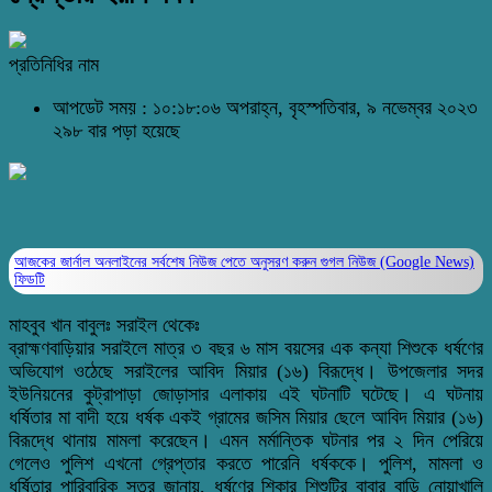
প্রতিনিধির নাম
আপডেট সময় : ১০:১৮:০৬ অপরাহ্ন, বৃহস্পতিবার, ৯ নভেম্বর ২০২৩
২৯৮ বার পড়া হয়েছে
আজকের জার্নাল অনলাইনের সর্বশেষ নিউজ পেতে অনুসরণ করুন
গুগল নিউজ (Google News)
ফিডটি
মাহবুব খান বাবুলঃ সরাইল থেকেঃ
ব্রাহ্মণবাড়িয়ার সরাইলে মাত্র ৩ বছর ৬ মাস বয়সের এক কন্যা শিশুকে ধর্ষণের
অভিযোগ ওঠেছে সরাইলের আবিদ মিয়ার (১৬) বিরূদ্ধে। উপজেলার সদর
ইউনিয়নের কুট্রাপাড়া জোড়াসার এলাকায় এই ঘটনাটি ঘটেছে। এ ঘটনায়
ধর্ষিতার মা বাদী হয়ে ধর্ষক একই গ্রামের জসিম মিয়ার ছেলে আবিদ মিয়ার (১৬)
বিরূদ্ধে থানায় মামলা করেছেন। এমন মর্মান্তিক ঘটনার পর ২ দিন পেরিয়ে
গেলেও পুলিশ এখনো গ্রেপ্তার করতে পারেনি ধর্ষককে। পুলিশ, মামলা ও
ধর্ষিতার পারিবারিক সূত্র জানায়, ধর্ষণের শিকার শিশুটির বাবার বাড়ি নোয়াখালি