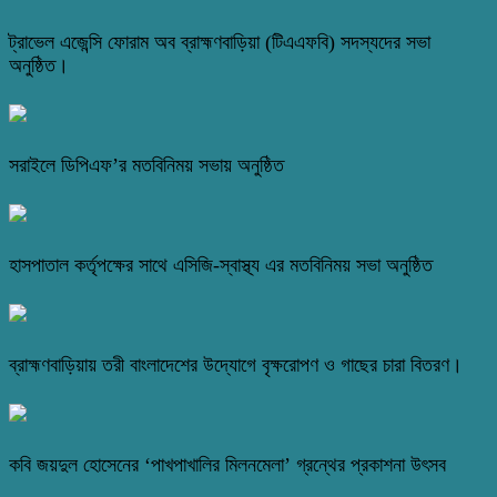
ট্রাভেল এজেন্সি ফোরাম অব ব্রাহ্মণবাড়িয়া (টিএএফবি) সদস্যদের সভা
অনুষ্ঠিত।
সরাইলে ডিপিএফ’র মতবিনিময় সভায় অনুষ্ঠিত
হাসপাতাল কর্তৃপক্ষের সাথে এসিজি-স্বাস্থ্য এর মতবিনিময় সভা অনুষ্ঠিত
ব্রাহ্মণবাড়িয়ায় তরী বাংলাদেশের উদ্যোগে বৃক্ষরোপণ ও গাছের চারা বিতরণ।
কবি জয়দুল হোসেনের ‘পাখপাখালির মিলনমেলা’ গ্রন্থের প্রকাশনা উৎসব