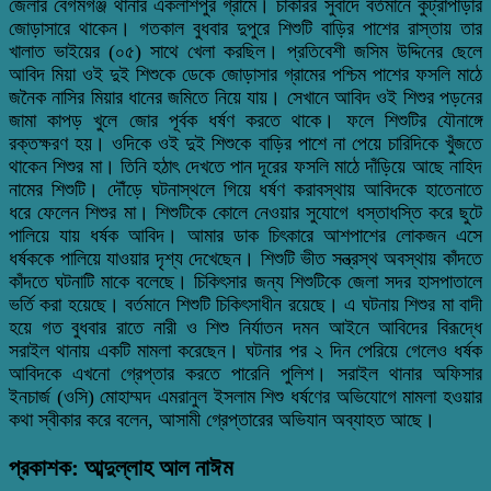
জেলার বেগমগঞ্জ থানার একলাশপুর গ্রামে। চাকরির সুবাদে বর্তমানে কুট্রাপাড়ার
জোড়াসারে থাকেন। গতকাল বুধবার দুপুরে শিশুটি বাড়ির পাশের রাস্তায় তার
খালাত ভাইয়ের (০৫) সাথে খেলা করছিল। প্রতিবেশী জসিম উদ্দিনের ছেলে
আবিদ মিয়া ওই দুই শিশুকে ডেকে জোড়াসার গ্রামের পশ্চিম পাশের ফসলি মাঠে
জনৈক নাসির মিয়ার ধানের জমিতে নিয়ে যায়। সেখানে আবিদ ওই শিশুর পড়নের
জামা কাপড় খুলে জোর পূর্বক ধর্ষণ করতে থাকে। ফলে শিশুটির যৌনাঙ্গে
রক্তক্ষরণ হয়। ওদিকে ওই দুই শিশুকে বাড়ির পাশে না পেয়ে চারিদিকে খুঁজতে
থাকেন শিশুর মা। তিনি হঠাৎ দেখতে পান দূরের ফসলি মাঠে দাঁড়িয়ে আছে নাহিদ
নামের শিশুটি। দৌঁড়ে ঘটনাস্থলে গিয়ে ধর্ষণ করাবস্থায় আবিদকে হাতেনাতে
ধরে ফেলেন শিশুর মা। শিশুটিকে কোলে নেওয়ার সুযোগে ধস্তাধস্তি করে ছুটে
পালিয়ে যায় ধর্ষক আবিদ। আমার ডাক চিৎকারে আশপাশের লোকজন এসে
ধর্ষককে পালিয়ে যাওয়ার দৃশ্য দেখেছেন। শিশুটি ভীত সন্ত্রস্থ অবস্থায় কাঁদতে
কাঁদতে ঘটনাটি মাকে বলেছে। চিকিৎসার জন্য শিশুটিকে জেলা সদর হাসপাতালে
ভর্তি করা হয়েছে। বর্তমানে শিশুটি চিকিৎসাধীন রয়েছে। এ ঘটনায় শিশুর মা বাদী
হয়ে গত বুধবার রাতে নারী ও শিশু নির্যাতন দমন আইনে আবিদের বিরূদ্ধে
সরাইল থানায় একটি মামলা করেছেন। ঘটনার পর ২ দিন পেরিয়ে গেলেও ধর্ষক
আবিদকে এখনো গ্রেপ্তার করতে পারেনি পুলিশ। সরাইল থানার অফিসার
ইনচার্জ (ওসি) মোহাম্মদ এমরানুল ইসলাম শিশু ধর্ষণের অভিযোগে মামলা হওয়ার
কথা স্বীকার করে বলেন, আসামী গ্রেপ্তারের অভিযান অব্যাহত আছে।
প্রকাশক: আব্দুল্লাহ আল নাঈম