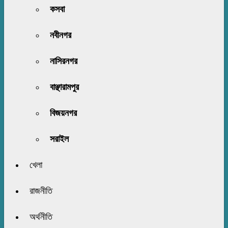
কসবা
নবীনগর
নাসিরনগর
বাঞ্ছারামপুর
বিজয়নগর
সরাইল
খেলা
রাজনীতি
অর্থনীতি