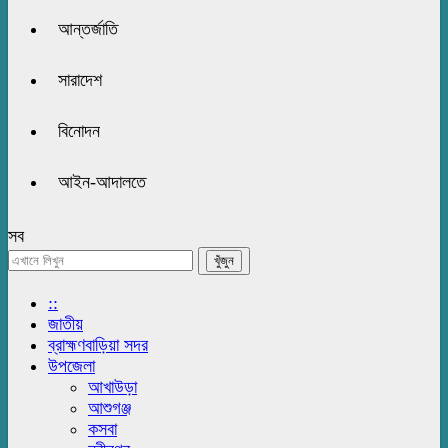
আন্তর্জাতি
সারাদেশ
বিনোদন
আইন-আদালতে
সব
::
জাতীয়
ব্রাহ্মণবাড়িয়া সদর
উপজেলা
আখাউড়া
আশুগঞ্জ
কসবা