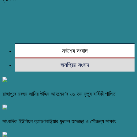
সর্বশেষ সংবাদ
জনপ্রিয় সংবাদ
রাজাপুরে মরহুম জামির উদ্দিন আহমেদ’র ৩১ তম মৃত্যু বার্ষিকী পালিত
সাংবাদিক ইউনিয়ন ব্রাহ্মণবাড়িয়ার ফুলেল শুভেচ্ছা ও সৌজন্য সাক্ষাৎ