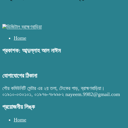
Home
প্রকাশক: আব্দুল্লাহ আল নাঈম
যোগাযোগের ঠিকানা
পৌর কমিউনিটি সেন্টার এর ২য় তলা, টেংকের পাড়, ব্রাহ্মণবাড়িয়া।
০১৯১০-০৩০১০১, ০১৯৭৬-৭৮৯৯৮২ nayeem.9982@gmail.com
প্রয়োজনীয় লিঙ্ক
Home