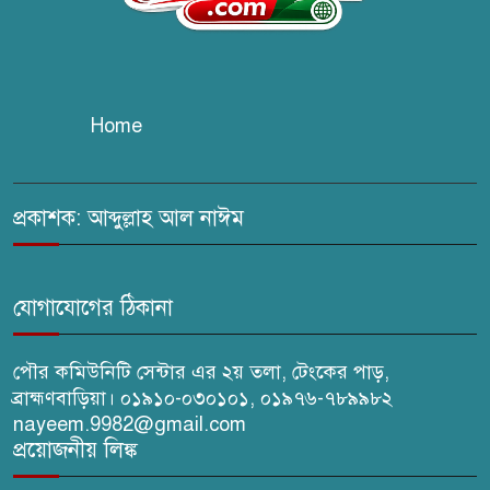
চুরির দায়ে সুলতানপুরের বোরহান
উদ্দিন গ্রেপ্তার, কারাগারে প্রেরণ
Home
সরাইলে সাংবাদিক মাসুদের বিরুদ্ধে
মিথ্যা মামলার তীব্র নিন্দা: দ্রুত
প্রত্যাহারের দাবি
প্রকাশক: আব্দুল্লাহ আল নাঈম
ঢেউ’র আহবায়ক সোহেল সদস্য
সচিব আইফাত
যোগাযোগের ঠিকানা
পৌর কমিউনিটি সেন্টার এর ২য় তলা, টেংকের পাড়,
ব্রাহ্মণবাড়িয়া। ০১৯১০-০৩০১০১, ০১৯৭৬-৭৮৯৯৮২
nayeem.9982@gmail.com
প্রয়োজনীয় লিঙ্ক