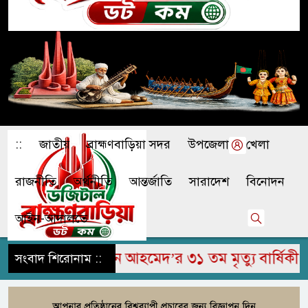
::
জাতীয়
ব্রাহ্মণবাড়িয়া সদর
উপজেলা
খেলা
রাজনীতি
অর্থনীতি
আন্তর্জাতি
সারাদেশ
বিনোদন
আইন-আদালতে
রহুম জামির উদ্দিন আহমেদ’র ৩১ তম মৃত্যু বার্ষিকী পা
সংবাদ শিরোনাম ::