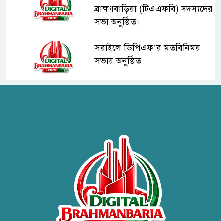
ব্রাহ্মণবাড়িয়া (টিএএফবি) সদস্যদের
সভা অনুষ্ঠিত।
সরাইলে ডিপিএফ’র মতবিনিময়
সভায় অনুষ্ঠিত
হাসপাতাল কর্তৃপক্ষের সাথে এসিজি-
স্বাস্থ্য এর মতবিনিময় সভা অনুষ্ঠিত
ব্রাহ্মণবাড়িয়ায় তরী বাংলাদেশের
উদ্যোগে বৃক্ষরোপণ ও গাছের চারা
বিতরণ।
কবি জয়দুল হোসেনের
‘পাখপাখালির মিলনমেলা’ গ্রন্থের
প্রকাশনা উৎসব