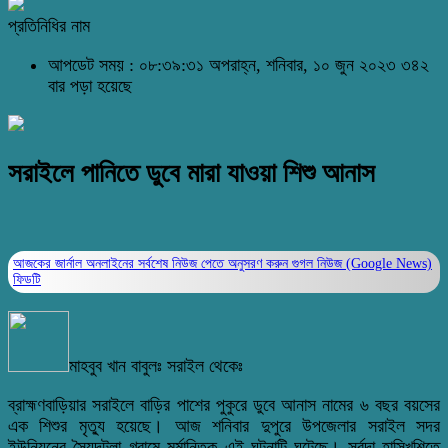
প্রতিনিধির নাম
আপডেট সময় : ০৮:৩৯:৩১ অপরাহ্ন, শনিবার, ১০ জুন ২০২৩
৩৪২
বার পড়া হয়েছে
সরাইলে পানিতে ডুবে মারা যাওয়া শিশু আনাস
আজকের জার্নাল অনলাইনের সর্বশেষ নিউজ পেতে অনুসরণ করুন
গুগল নিউজ (Google News)
ফিডটি
মাহবুব খান বাবুলঃ সরাইল থেকেঃ
ব্রাহ্মণবাড়িয়ার সরাইলে বাড়ির পাশের পুকুরে ডুবে আনাস নামের ৬ বছর বয়সের
এক শিশুর মৃত্যু হয়েছে। আজ শনিবার দুপুরে উপজেলার সরাইল সদর
ইউনিয়নের সৈয়দটুলা গ্রামে মর্মান্তিক এই ঘটনাটি ঘটেছে। সর্বদা হাসিখুশিতে