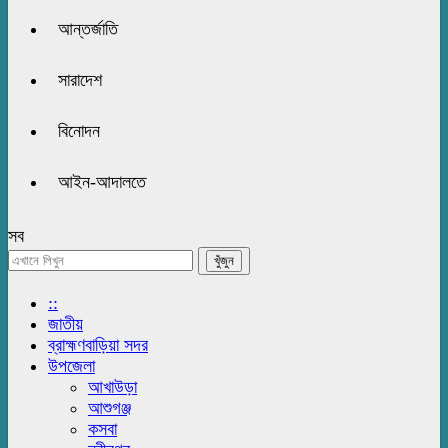
আন্তর্জাতি
সারাদেশ
বিনোদন
আইন-আদালতে
সব
::
জাতীয়
ব্রাহ্মণবাড়িয়া সদর
উপজেলা
আখাউড়া
আশুগঞ্জ
কসবা