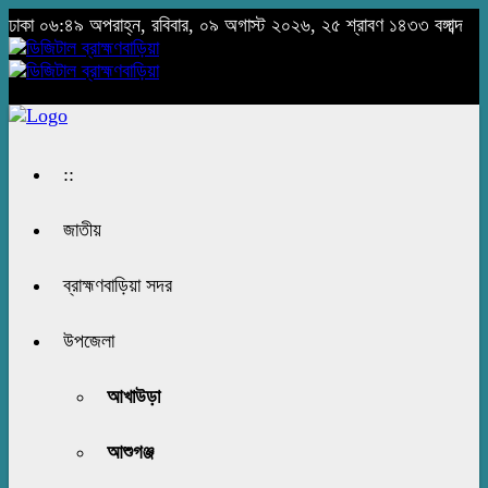
ঢাকা
০৬:৪৯ অপরাহ্ন, রবিবার, ০৯ অগাস্ট ২০২৬, ২৫ শ্রাবণ ১৪৩৩ বঙ্গাব্দ
::
জাতীয়
ব্রাহ্মণবাড়িয়া সদর
উপজেলা
আখাউড়া
আশুগঞ্জ