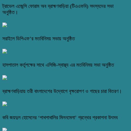
ট্রাভেল এজেন্সি ফোরাম অব ব্রাহ্মণবাড়িয়া (টিএএফবি) সদস্যদের সভা
অনুষ্ঠিত।
সরাইলে ডিপিএফ’র মতবিনিময় সভায় অনুষ্ঠিত
হাসপাতাল কর্তৃপক্ষের সাথে এসিজি-স্বাস্থ্য এর মতবিনিময় সভা অনুষ্ঠিত
ব্রাহ্মণবাড়িয়ায় তরী বাংলাদেশের উদ্যোগে বৃক্ষরোপণ ও গাছের চারা বিতরণ।
কবি জয়দুল হোসেনের ‘পাখপাখালির মিলনমেলা’ গ্রন্থের প্রকাশনা উৎসব