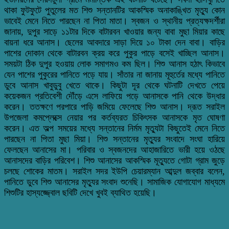
থাকা ফুটফুটে পুতুলের মত শিশু সন্তানটির আকস্মিক অনাকাঙ্খিত মৃত্যু কোন
ভাবেই মেনে নিতে পারছেন না পিতা মাতা। স্বজন ও স্থানীয় প্রত্যক্ষদর্শীরা
জানায়, দুপুর সাড়ে ১১টার দিকে বাটারবন খাওয়ার জন্য বাবা মুছা মিয়ার কাছে
বায়না ধরে আনাস। ছেলের আবদারে সাড়া দিয়ে ১০ টাকা দেন বাবা। বাড়ির
পাশের দোকান থেকে বাটারবন ক্রয় করে পুকুর পাড়ে বসেই খাচ্ছিল আনাস।
সময়টা ঠিক দুপুর হওয়ায় লোক সমাগমও কম ছিল। শিশু আনাস হঠাৎ কিভাবে
যেন পাশের পুকুরের পানিতে পড়ে যায়। সাঁতার না জানায় মূহুর্তের মধ্যে পানিতে
ডুবে আনাস খাবুডুবু খেতে থাকে। কিছুটা দূর থেকে ঘটনাটি দেখতে পেয়ে
কয়েকজন প্রতিবেশী দৌঁড়ে এসে লাফিয়ে পড়ে আনাসকে পানি থেকে উদ্ধার
করেন। ততক্ষণে পরপারে পাড়ি জমিয়ে ফেলেছে শিশু আনাস। দ্রূত সরাইল
উপজেলা কমপ্লেক্সে নেয়ার পর কর্তব্যরত চিকিৎসক আনাসকে মৃত ঘোষণা
করেন। এত অল্প সময়ের মধ্যে সন্তানের নির্মম মৃত্যুটা কিছুতেই মেনে নিতে
পারছেন না পিতা মুছা মিয়া। শিশু সন্তানের মৃত্যুর সংবাদে সংঘা হারিয়ে
ফেলছেন আনাসের মা। পরিবার ও স্বজনদের আহাজারিতে ভারী হয়ে ওঠছে
আনাসদের বাড়ির পরিবেশ। শিশু আনাসের আকস্মিক মূত্যুতে গোটা গ্রাম জুড়ে
চলছে শোকের মাতম। সরাইল সদর ইউপি চেয়ারম্যান আব্দুল জব্বার বলেন,
পানিতে ডুবে শিশু আনাসের মৃত্যুর সংবাদ শুনেছি। সামাজিক যোগাযোগ মাধ্যমে
শিশুটির হাস্যজ্জ্বোল ছবিটি দেখে খুবই ব্যাথিত হয়েছি।