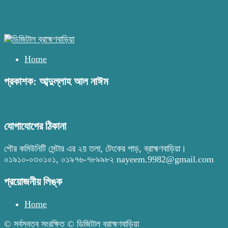
Home
প্রকাশক: আব্দুল্লাহ আল নাঈম
যোগাযোগের ঠিকানা
পৌর কমিউনিটি সেন্টার এর ২য় তলা, টেংকের পাড়, ব্রাহ্মণবাড়িয়া।
০১৯১০-০৩০১০১, ০১৯৭৬-৭৮৯৯৮২ nayeem.9982@gmail.com
প্রয়োজনীয় লিঙ্ক
Home
© সর্বস্বত্ব সংরক্ষিত © ডিজিটাল ব্রাহ্মণবাড়িয়া