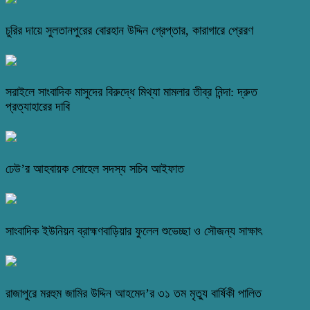
চুরির দায়ে সুলতানপুরের বোরহান উদ্দিন গ্রেপ্তার, কারাগারে প্রেরণ
সরাইলে সাংবাদিক মাসুদের বিরুদ্ধে মিথ্যা মামলার তীব্র নিন্দা: দ্রুত
প্রত্যাহারের দাবি
ঢেউ’র আহবায়ক সোহেল সদস্য সচিব আইফাত
সাংবাদিক ইউনিয়ন ব্রাহ্মণবাড়িয়ার ফুলেল শুভেচ্ছা ও সৌজন্য সাক্ষাৎ
রাজাপুরে মরহুম জামির উদ্দিন আহমেদ’র ৩১ তম মৃত্যু বার্ষিকী পালিত