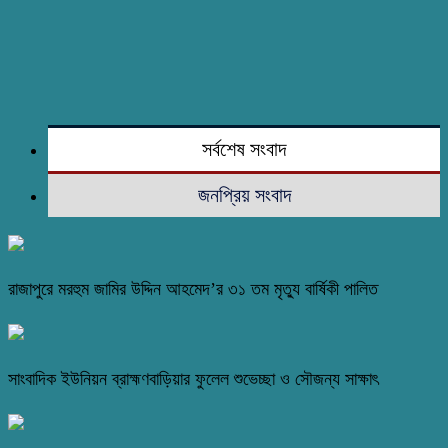
সর্বশেষ সংবাদ
জনপ্রিয় সংবাদ
রাজাপুরে মরহুম জামির উদ্দিন আহমেদ’র ৩১ তম মৃত্যু বার্ষিকী পালিত
সাংবাদিক ইউনিয়ন ব্রাহ্মণবাড়িয়ার ফুলেল শুভেচ্ছা ও সৌজন্য সাক্ষাৎ