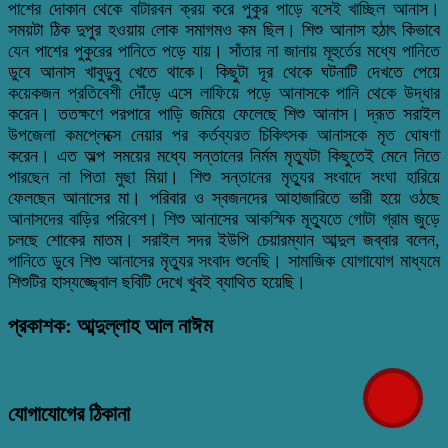
পাশের দোকান থেকে বাটারবন ক্রয় করে পুকুর পাড়ে বসেই খাচ্ছিল আনাস।
সময়টা ঠিক দুপুর হওয়ায় লোক সমাগমও কম ছিল। শিশু আনাস হঠাৎ কিভাবে
যেন পাশের পুকুরের পানিতে পড়ে যায়। সাঁতার না জানায় মূহুর্তের মধ্যে পানিতে
ডুবে আনাস খাবুডুবু খেতে থাকে। কিছুটা দূর থেকে ঘটনাটি দেখতে পেয়ে
কয়েকজন প্রতিবেশী দৌঁড়ে এসে লাফিয়ে পড়ে আনাসকে পানি থেকে উদ্ধার
করেন। ততক্ষণে পরপারে পাড়ি জমিয়ে ফেলেছে শিশু আনাস। দ্রূত সরাইল
উপজেলা কমপ্লেক্সে নেয়ার পর কর্তব্যরত চিকিৎসক আনাসকে মৃত ঘোষণা
করেন। এত অল্প সময়ের মধ্যে সন্তানের নির্মম মৃত্যুটা কিছুতেই মেনে নিতে
পারছেন না পিতা মুছা মিয়া। শিশু সন্তানের মৃত্যুর সংবাদে সংঘা হারিয়ে
ফেলছেন আনাসের মা। পরিবার ও স্বজনদের আহাজারিতে ভারী হয়ে ওঠছে
আনাসদের বাড়ির পরিবেশ। শিশু আনাসের আকস্মিক মূত্যুতে গোটা গ্রাম জুড়ে
চলছে শোকের মাতম। সরাইল সদর ইউপি চেয়ারম্যান আব্দুল জব্বার বলেন,
পানিতে ডুবে শিশু আনাসের মৃত্যুর সংবাদ শুনেছি। সামাজিক যোগাযোগ মাধ্যমে
শিশুটির হাস্যজ্জ্বোল ছবিটি দেখে খুবই ব্যাথিত হয়েছি।
প্রকাশক: আব্দুল্লাহ আল নাঈম
যোগাযোগের ঠিকানা