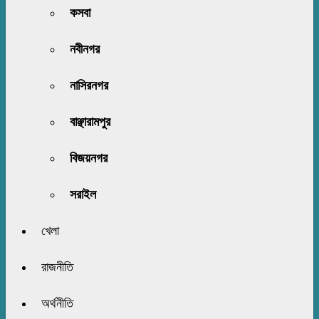
কসবা
নবীনগর
নাসিরনগর
বাঞ্ছারামপুর
বিজয়নগর
সরাইল
খেলা
রাজনীতি
অর্থনীতি