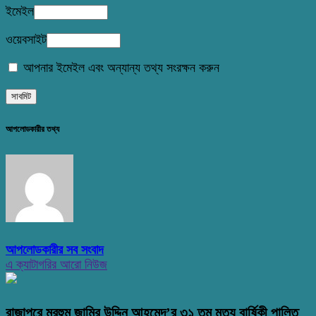
ইমেইল
ওয়েবসাইট
আপনার ইমেইল এবং অন্যান্য তথ্য সংরক্ষন করুন
আপলোডকারীর তথ্য
আপলোডকারীর সব সংবাদ
এ ক্যাটাগরির আরো নিউজ
রাজাপুরে মরহুম জামির উদ্দিন আহমেদ’র ৩১ তম মৃত্যু বার্ষিকী পালিত