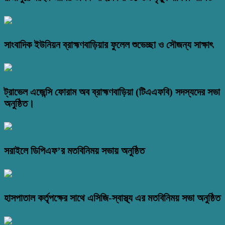
সাংবাদিক ইউনিয়ন ব্রাহ্মণবাড়িয়ার ফুলেল শুভেচ্ছা ও সৌজন্য সাক্ষাৎ
ট্রাভেল এজেন্সি ফোরাম অব ব্রাহ্মণবাড়িয়া (টিএএফবি) সদস্যদের সভা
অনুষ্ঠিত।
সরাইলে ডিপিএফ’র মতবিনিময় সভায় অনুষ্ঠিত
হাসপাতাল কর্তৃপক্ষের সাথে এসিজি-স্বাস্থ্য এর মতবিনিময় সভা অনুষ্ঠিত