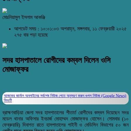
মোঃনিয়ামুল ইসলাম আকঞ্জি
আপডেট সময় : ১০:০১:০৩ অপরাহ্ন, মঙ্গলবার, ১১ ফেব্রুয়ারী ২০২৫
২৭৫ বার পড়া হয়েছে
সদর হাসপাতালে রোগীদের কম্বল দিলেন ওসি
মোজাফ্ফর
আজকের জার্নাল অনলাইনের সর্বশেষ নিউজ পেতে অনুসরণ করুন
গুগল নিউজ (Google News)
ফিডটি
ব্রাহ্মণবাড়িয়া জেলা সদর হাসপাতালের শীতার্ত রোগীদের কম্বল দিয়েছেন সদর
মডেল থানার অফিসার ইনচার্জ মোহাম্মদ মোজাফ্ফর হোসেন। সোমবার (১০
ফেব্রুয়ারি) দিবাগত রাতে হাসপাতালের গাইনী ও মেডিসিন বিভাগের ৫০ জন
রোগীর মাঝে কম্বল বিতরণ করেন ওসি মোজাফ্ফর।