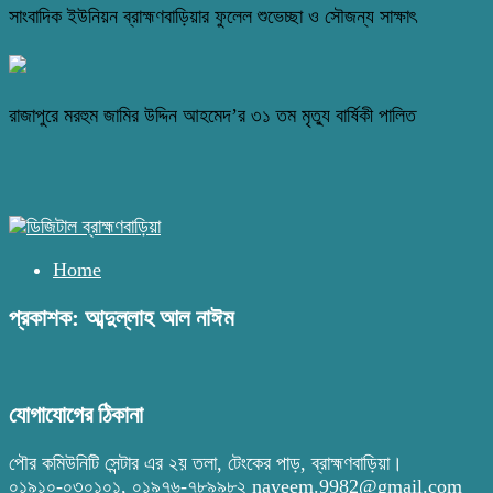
সাংবাদিক ইউনিয়ন ব্রাহ্মণবাড়িয়ার ফুলেল শুভেচ্ছা ও সৌজন্য সাক্ষাৎ
রাজাপুরে মরহুম জামির উদ্দিন আহমেদ’র ৩১ তম মৃত্যু বার্ষিকী পালিত
Home
প্রকাশক: আব্দুল্লাহ আল নাঈম
যোগাযোগের ঠিকানা
পৌর কমিউনিটি সেন্টার এর ২য় তলা, টেংকের পাড়, ব্রাহ্মণবাড়িয়া।
০১৯১০-০৩০১০১, ০১৯৭৬-৭৮৯৯৮২ nayeem.9982@gmail.com