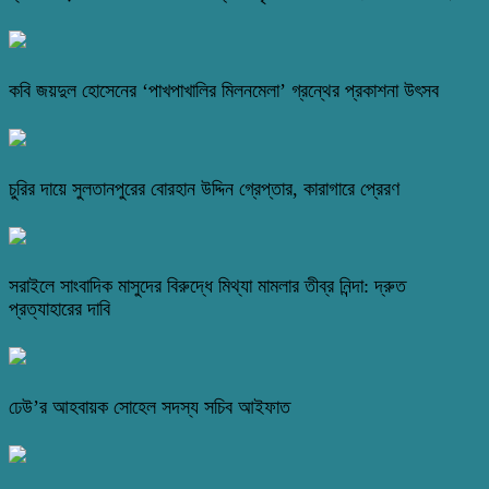
কবি জয়দুল হোসেনের ‘পাখপাখালির মিলনমেলা’ গ্রন্থের প্রকাশনা উৎসব
চুরির দায়ে সুলতানপুরের বোরহান উদ্দিন গ্রেপ্তার, কারাগারে প্রেরণ
সরাইলে সাংবাদিক মাসুদের বিরুদ্ধে মিথ্যা মামলার তীব্র নিন্দা: দ্রুত
প্রত্যাহারের দাবি
ঢেউ’র আহবায়ক সোহেল সদস্য সচিব আইফাত