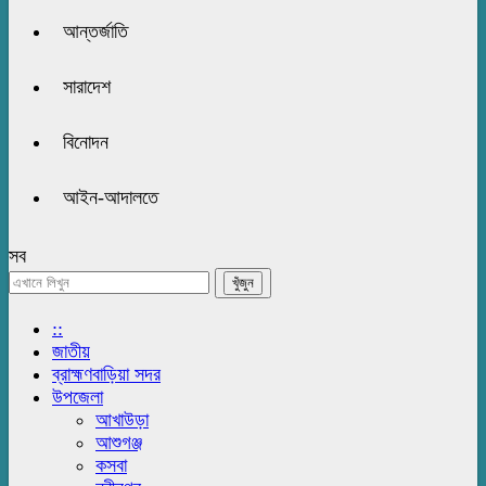
আন্তর্জাতি
সারাদেশ
বিনোদন
আইন-আদালতে
সব
::
জাতীয়
ব্রাহ্মণবাড়িয়া সদর
উপজেলা
আখাউড়া
আশুগঞ্জ
কসবা