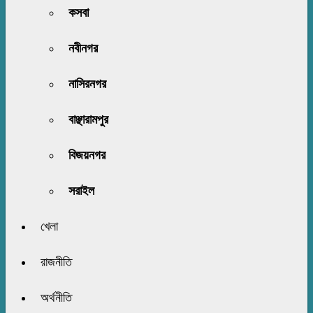
কসবা
নবীনগর
নাসিরনগর
বাঞ্ছারামপুর
বিজয়নগর
সরাইল
খেলা
রাজনীতি
অর্থনীতি