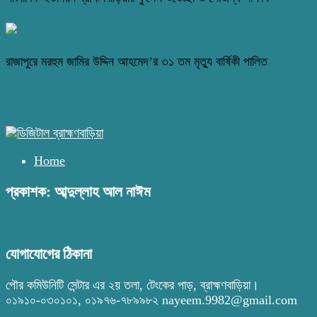
রাজাপুরে মরহুম জামির উদ্দিন আহমেদ’র ৩১ তম মৃত্যু বার্ষিকী পালিত
Home
প্রকাশক: আব্দুল্লাহ আল নাঈম
যোগাযোগের ঠিকানা
পৌর কমিউনিটি সেন্টার এর ২য় তলা, টেংকের পাড়, ব্রাহ্মণবাড়িয়া।
০১৯১০-০৩০১০১, ০১৯৭৬-৭৮৯৯৮২ nayeem.9982@gmail.com