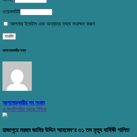
ওয়েবসাইট
আপনার ইমেইল এবং অন্যান্য তথ্য সংরক্ষন করুন
আপলোডকারীর তথ্য
আপলোডকারীর সব সংবাদ
এ ক্যাটাগরির আরো নিউজ
রাজাপুরে মরহুম জামির উদ্দিন আহমেদ’র ৩১ তম মৃত্যু বার্ষিকী পালিত