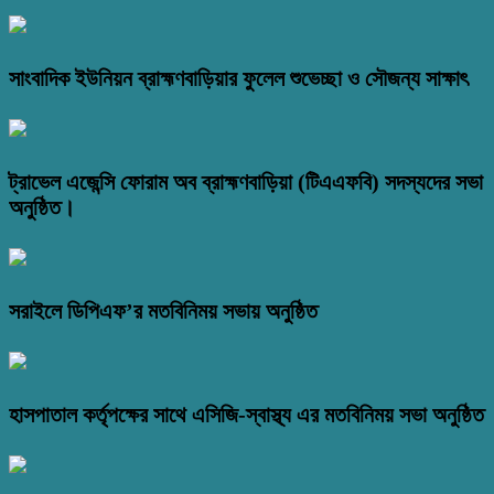
সাংবাদিক ইউনিয়ন ব্রাহ্মণবাড়িয়ার ফুলেল শুভেচ্ছা ও সৌজন্য সাক্ষাৎ
ট্রাভেল এজেন্সি ফোরাম অব ব্রাহ্মণবাড়িয়া (টিএএফবি) সদস্যদের সভা
অনুষ্ঠিত।
সরাইলে ডিপিএফ’র মতবিনিময় সভায় অনুষ্ঠিত
হাসপাতাল কর্তৃপক্ষের সাথে এসিজি-স্বাস্থ্য এর মতবিনিময় সভা অনুষ্ঠিত