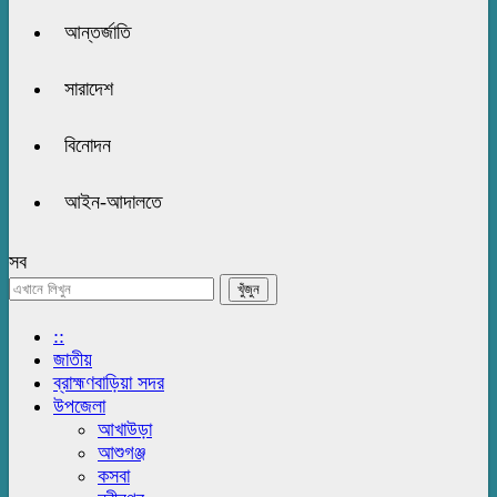
আন্তর্জাতি
সারাদেশ
বিনোদন
আইন-আদালতে
সব
::
জাতীয়
ব্রাহ্মণবাড়িয়া সদর
উপজেলা
আখাউড়া
আশুগঞ্জ
কসবা