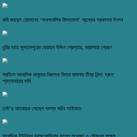
কবি জয়দুল হোসেনের ‘পাখপাখালির মিলনমেলা’ গ্রন্থের প্রকাশনা উৎসব
চুরির দায়ে সুলতানপুরের বোরহান উদ্দিন গ্রেপ্তার, কারাগারে প্রেরণ
সরাইলে সাংবাদিক মাসুদের বিরুদ্ধে মিথ্যা মামলার তীব্র নিন্দা: দ্রুত
প্রত্যাহারের দাবি
ঢেউ’র আহবায়ক সোহেল সদস্য সচিব আইফাত
সাংবাদিক ইউনিয়ন ব্রাহ্মণবাড়িয়ার ফুলেল শুভেচ্ছা ও সৌজন্য সাক্ষাৎ