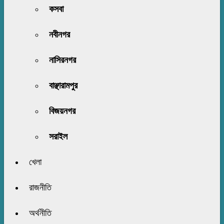
কসবা
নবীনগর
নাসিরনগর
বাঞ্ছারামপুর
বিজয়নগর
সরাইল
খেলা
রাজনীতি
অর্থনীতি