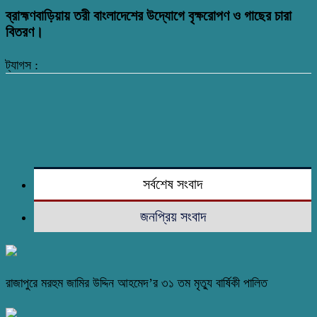
ব্রাহ্মণবাড়িয়ায় তরী বাংলাদেশের উদ্যোগে বৃক্ষরোপণ ও গাছের চারা
বিতরণ।
ট্যাগস :
সর্বশেষ সংবাদ
জনপ্রিয় সংবাদ
রাজাপুরে মরহুম জামির উদ্দিন আহমেদ’র ৩১ তম মৃত্যু বার্ষিকী পালিত