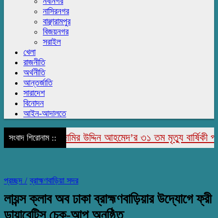
নবীনগর
নাসিরনগর
বাঞ্ছারামপুর
বিজয়নগর
সরাইল
খেলা
রাজনীতি
অর্থনীতি
আন্তর্জাতি
সারাদেশ
বিনোদন
আইন-আদালতে
রাজাপুরে মরহুম জামির উদ্দিন আহমেদ’র ৩১ তম মৃত্যু বার্ষিকী পালি
সংবাদ শিরোনাম ::
প্রচ্ছদ /
ব্রাহ্মণবাড়িয়া সদর
লায়ন্স ক্লাব অব ঢাকা ব্রাহ্মণবাড়িয়ার ‌উদ্যোগে ফ্রী
ডায়াবেটিস চেক-আপ অনুষ্ঠিত