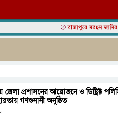
রাজাপুরে মরহুম জামির উদ্দিন
ায় জেলা প্রশাসনের আয়োজনে ও ডিষ্ট্রিক্ট পলি
য়তায় গণশুনানী অনুষ্ঠিত
াম