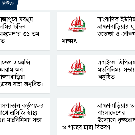
ো নিউজ
াজাপুরে মরহুম
সাংবাদিক ইউনিয
ামির উদ্দিন
ব্রাহ্মণবাড়িয়ার 
আহমেদ’র ৩১ তম
শুভেচ্ছা ও সৌজন
লিত
সাক্ষাৎ
্রাভেল এজেন্সি
সরাইলে ডিপিএ
ফোরাম অব
মতবিনিময় সভা
্রাহ্মণবাড়িয়া
অনুষ্ঠিত
যদের সভা অনুষ্ঠিত।
াসপাতাল কর্তৃপক্ষের
ব্রাহ্মণবাড়িয়ায় ত
াথে এসিজি-স্বাস্থ্য
বাংলাদেশের
এর মতবিনিময় সভা
উদ্যোগে বৃক্ষরো
ও গাছের চারা বিতরণ।