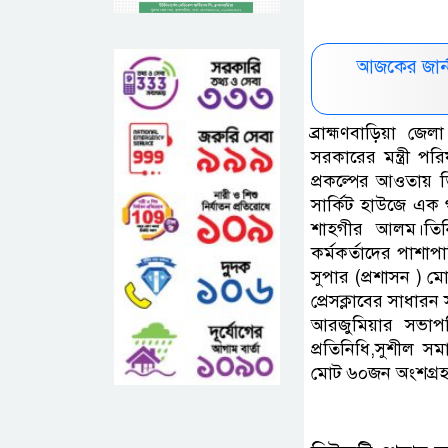
আজকের জার্
ব্রাহ্মণবাড়িয়া জ
সরকারের মন্ত্রী প
প্রকল্পের আওতায় ডি
সার্কিট হাউজে এক 
শাহগীর আলম।তিনি
কর্মকর্তাদের পাশ
সুপার (প্রশাসন ) ম
প্রেসক্লাবের সাধার
আরজুমিয়ার সভাপতিত
প্রতিনিধি,সুশীল স
মোট ৬০জন অংশগ্রহ