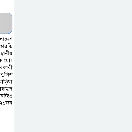
হাসপাতাল
কর্তৃপক্ষের সাথে
এসিজি-স্বাস্থ্য এর
মতবিনিময় সভা অনুষ্ঠিত
লাদেশ
ব্রাহ্মণবাড়িয়ায় তরী
িফোরডি
্থানীয়
বাংলাদেশের
সক মোঃ
উদ্যোগে বৃক্ষরোপণ
রকারী
ও গাছের চারা বিতরণ।
 পুলিশ
বাড়িয়া
কবি জয়দুল
হাম্মদ
হোসেনের
,এনজিও
‘পাখপাখালির
ী ২০জন
মিলনমেলা’ গ্রন্থের প্রকাশনা উৎসব
চুরির দায়ে