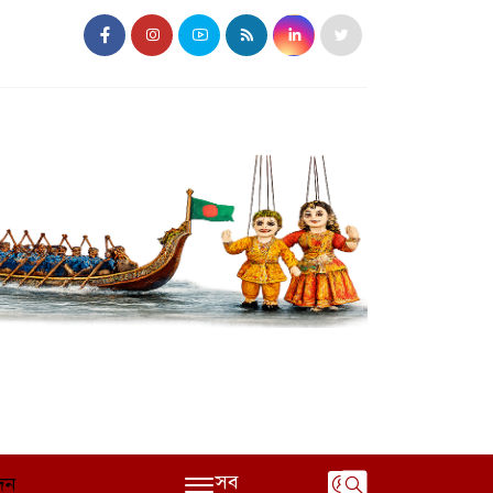
সব
দন