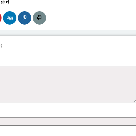
করুন
য