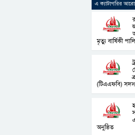
এ ক্যাটাগরির আর
র
জ
মৃত্যু বার্ষিকী পা
ট
ব
(টিএএফবি) সদস্
হ
স
অনুষ্ঠিত