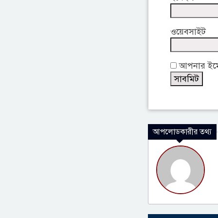
ওয়েবসাইট
আপনার ইমেই
আপলোডকারীর তথ্য