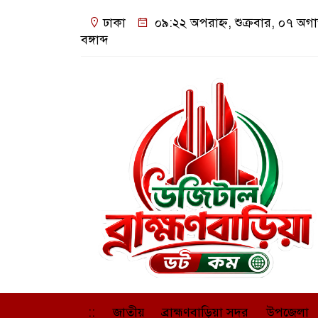
ঢাকা
০৯:২২ অপরাহ্ন, শুক্রবার, ০৭ অগ
বঙ্গাব্দ
::
জাতীয়
ব্রাহ্মণবাড়িয়া সদর
উপজেলা