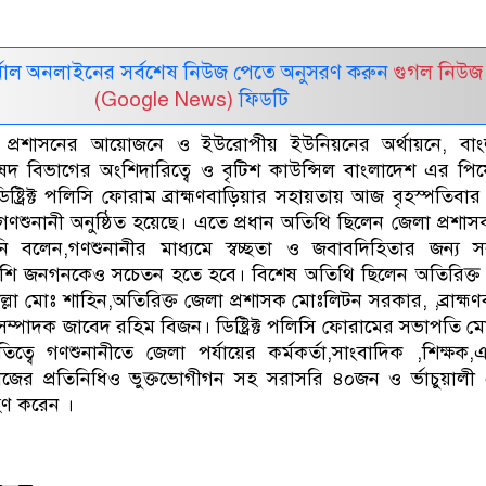
নাল অনলাইনের সর্বশেষ নিউজ পেতে অনুসরণ করুন
গুগল নিউজ
(Google News)
ফিডটি
েলা প্রশাসনের আয়োজনে ও ইউরোপীয় ইউনিয়নের অর্থায়নে, বাং
রিষদ বিভাগের অংশিদারিত্বে ও বৃটিশ কাউন্সিল বাংলাদেশ এর প
ষ্ট্রিক্ট পলিসি ফোরাম ব্রাহ্মণবাড়িয়ার সহায়তায় আজ বৃহস্পতিবার স
গণশুনানী অনুষ্ঠিত হয়েছে। এতে প্রধান অতিথি ছিলেন জেলা প্রশা
 বলেন,গণশুনানীর মাধ্যমে স্বচ্ছতা ও জবাবদিহিতার জন্য স
াপাশি জনগনকেও সচেতন হতে হবে। বিশেষ অতিথি ছিলেন অতিরিক্ত
োল্লা মোঃ শাহিন,অতিরিক্ত জেলা প্রশাসক মোঃলিটন সরকার, ,ব্রাহ্মণ
ন সম্পাদক জাবেদ রহিম বিজন। ডিষ্ট্রিক্ট পলিসি ফোরামের সভাপতি মো
্বে গণশুনানীতে জেলা পর্যায়ের কর্মকর্তা,সাংবাদিক ,শিক্ষক
মাজের প্রতিনিধিও ভুক্তভোগীগন সহ সরাসরি ৪০জন ও র্ভাচুয়াল
ণ করেন ।