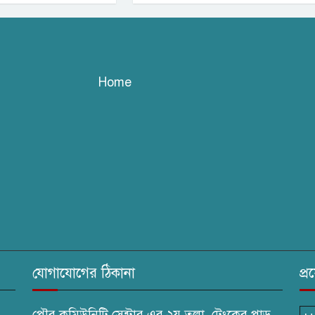
Home
যোগাযোগের ঠিকানা
প্
পৌর কমিউনিটি সেন্টার এর ২য় তলা, টেংকের পাড়,