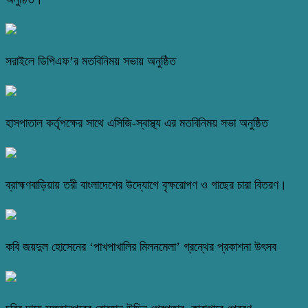
সরাইলে ডিপিএফ’র মতবিনিময় সভায় অনুষ্ঠিত
হাসপাতাল কর্তৃপক্ষের সাথে এসিজি-স্বাস্থ্য এর মতবিনিময় সভা অনুষ্ঠিত
ব্রাহ্মণবাড়িয়ায় তরী বাংলাদেশের উদ্যোগে বৃক্ষরোপণ ও গাছের চারা বিতরণ।
কবি জয়দুল হোসেনের ‘পাখপাখালির মিলনমেলা’ গ্রন্থের প্রকাশনা উৎসব