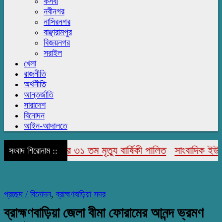
কসবা
নবীনগর
নাসিরনগর
বাঞ্ছারামপুর
বিজয়নগর
সরাইল
খেলা
রাজনীতি
অর্থনীতি
আন্তর্জাতি
সারাদেশ
বিনোদন
আইন-আদালতে
 উদ্দিন আহমেদ’র ৩১ তম মৃত্যু বার্ষিকী পালিত
সাংবাদিক ইউনিয়ন 
সংবাদ শিরোনাম ::
প্রচ্ছদ /
বিনোদন
,
ব্রাহ্মণবাড়িয়া সদর
ব্রাহ্মণবাড়িয়া জেলা বীমা ফোরামের আনন্দ ভ্রমণ