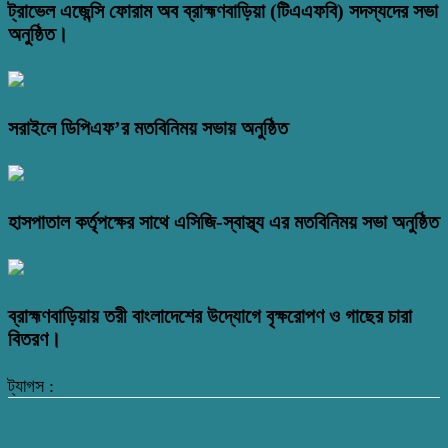
ট্রাভেল এজেন্সি ফোরাম অব ব্রাহ্মণবাড়িয়া (টিএএফবি) সদস্যদের সভা
অনুষ্ঠিত।
সরাইলে ডিপিএফ’র মতবিনিময় সভায় অনুষ্ঠিত
হাসপাতাল কর্তৃপক্ষের সাথে এসিজি-স্বাস্থ্য এর মতবিনিময় সভা অনুষ্ঠিত
ব্রাহ্মণবাড়িয়ায় তরী বাংলাদেশের উদ্যোগে বৃক্ষরোপণ ও গাছের চারা
বিতরণ।
ট্যাগস :