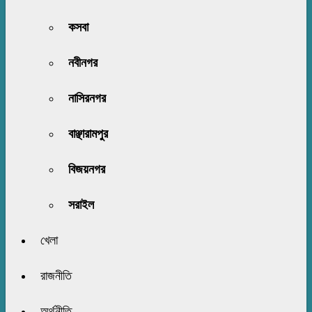
কসবা
নবীনগর
নাসিরনগর
বাঞ্ছারামপুর
বিজয়নগর
সরাইল
খেলা
রাজনীতি
অর্থনীতি