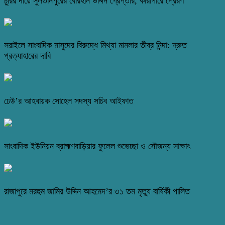
চুরির দায়ে সুলতানপুরের বোরহান উদ্দিন গ্রেপ্তার, কারাগারে প্রেরণ
সরাইলে সাংবাদিক মাসুদের বিরুদ্ধে মিথ্যা মামলার তীব্র নিন্দা: দ্রুত
প্রত্যাহারের দাবি
ঢেউ’র আহবায়ক সোহেল সদস্য সচিব আইফাত
সাংবাদিক ইউনিয়ন ব্রাহ্মণবাড়িয়ার ফুলেল শুভেচ্ছা ও সৌজন্য সাক্ষাৎ
রাজাপুরে মরহুম জামির উদ্দিন আহমেদ’র ৩১ তম মৃত্যু বার্ষিকী পালিত