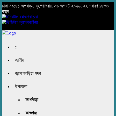
ঢাকা
০৬:৪১ অপরাহ্ন, বৃহস্পতিবার, ০৬ অগাস্ট ২০২৬, ২২ শ্রাবণ ১৪৩৩
বঙ্গাব্দ
::
জাতীয়
ব্রাহ্মণবাড়িয়া সদর
উপজেলা
আখাউড়া
আশুগঞ্জ