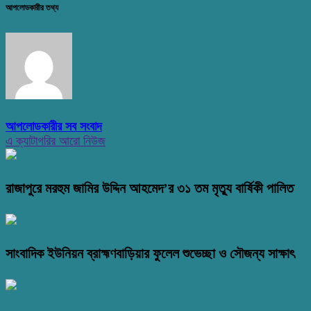
আপলোডকারীর তথ্য
আপলোডকারীর সব সংবাদ
এ ক্যাটাগরির আরো নিউজ
রাজাপুরে মরহুম জামির উদ্দিন আহমেদ’র ৩১ তম মৃত্যু বার্ষিকী পালিত
সাংবাদিক ইউনিয়ন ব্রাহ্মণবাড়িয়ার ফুলেল শুভেচ্ছা ও সৌজন্য সাক্ষাৎ