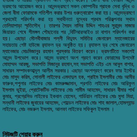
ভ্রমণের আয়োজন করে। আনন্দভ্রমণে সকল কোম্পানীর গ্রাহক সেবা বৃদ্ধি ও
জেলা বীমা ফোরামকে গতিশীল করার উপর গুরুত্বারোপ করা হয়। আনন্দভ্রমণে
প্রথমেই পরিদর্শন করা হয় স্বাধীনতা যুদ্ধের প্রথম পরিক্‌ল্পনার স্থান
তেলিয়াপাড়া স্মৃতিসৌধ্‌ । তারপর সৈয়দ নাসির উদ্দিন শাহএর সুরাবন্দ মাজার
জিয়ারত শেষে শীমঙ্গল পৌছানোর পর ,বিটিআরআইও চা বাগান পরিদর্শন করা
হয়। এছাড়া মৌলবীবাজার পল্লী বিদ্যুৎ সমিতির জেনারেল ম্যানেজারের
সহায়তায় গেষ্ট হাউজে র‌্যাফল ড্র অনুষ্ঠিত হয়। র‌্যাফল ড্র শেষে জেনারেল
ম্যানেজার মোঃমিজানুর রহমান পুরস্কার বিতরণ করেন। ভ্রমণটিতে সকলেই
আনন্দ উপভোগ করে। আনন্দ ভ্রমণে অংশ গ্রহণ করেন ফোরামের উপদেষ্ট
মোহাম্মদ আরজু, সভাপতি মিজানুর রহমান,সহ সভাপতি এইচ এম আবুল বাশার,
সাধারন সম্পাদকআব্দূল আলীম সরকার। এছাড়া অংশগ্রহণ করেন ফার ‌ইস্টের
মোঃ মাসুদ করিম, সোনালী লাইফের এমদাদুল হক, প্রাইম ইসলামীর মোঃ আমীর
ফারুক,পপুলার লাইফের মোঃ কামরুজ্জামান, প্রগতি লাইফের মোঃ আরিফুল
ইসলাম ভুইয়া, প্রোটেকটিভ লাইফের মোঃ শামীম আহমেদ, সাধারন বীমার পার্থ
কুমার, প্রগ্রেসিভ লাইফের ইকবাল হোসেন, গার্ডিয়ান লাইফের মোঃ মুসা মিয়া,
সন্ধানী লাইফের জুবায়ের আহমেদ, গোল্ডেন লাইফের মোঃ শাহ জালাল,হোমল্যান্ড
লাইফের, মোঃ নজরুল ইসলাম, আলফা লাইফের সফিকুল ইসলাম ।
নিউজটি শেয়ার করুন