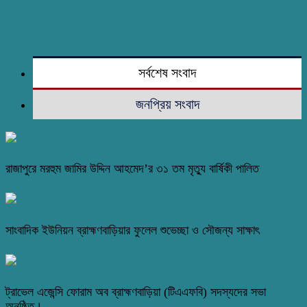
সর্বশেষ সংবাদ
জনপ্রিয় সংবাদ
রাজাপুরে মরহুম জামির উদ্দিন আহমেদ’র ৩১ তম মৃত্যু বার্ষিকী পালিত
সাংবাদিক ইউনিয়ন ব্রাহ্মণবাড়িয়ার ফুলেল শুভেচ্ছা ও সৌজন্য সাক্ষাৎ
ট্রাভেল এজেন্সি ফোরাম অব ব্রাহ্মণবাড়িয়া (টিএএফবি) সদস্যদের সভা
অনুষ্ঠিত।