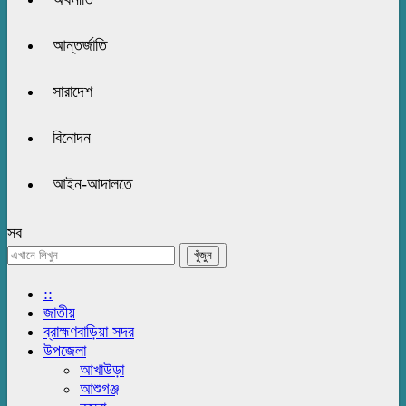
আন্তর্জাতি
সারাদেশ
বিনোদন
আইন-আদালতে
সব
::
জাতীয়
ব্রাহ্মণবাড়িয়া সদর
উপজেলা
আখাউড়া
আশুগঞ্জ