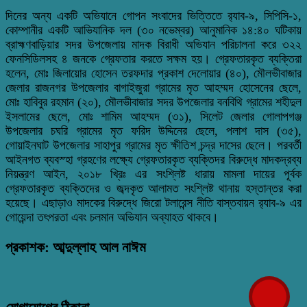
দিনের অন্য একটি অভিযানে গোপন সংবাদের ভিত্তিতে র‌্যাব-৯, সিপিসি-১,
কোম্পানীর একটি আভিযানিক দল (৩০ নভেম্বর) আনুমানিক ১৪:৪০ ঘটিকায়
ব্রাহ্মণবাড়িয়ার সদর উপজেলায় মাদক বিরাধী অভিযান পরিচালনা করে ৩২২
ফেনসিডিলসহ ৪ জনকে গ্রেফতার করতে সক্ষম হয়। গ্রেফতারকৃত ব্যক্তিরা
হলেন, মোঃ জিলায়োর হোসেন তরফদার প্রকাশ দেলোয়ার (৪০), মৌলভীবাজার
জেলার রাজনগর উপজেলার বাগাইজুরা গ্রামের মৃত আহম্মদ হোসেনের ছেলে,
মোঃ হাবিবুর রহমান (২০), মৌলভীবাজার সদর উপজেলার বনবিথি গ্রামের শহীদুল
ইসলামের ছেলে, মোঃ শামিম আহম্মদ (৩১), সিলেট জেলার গোলাপগঞ্জ
উপজেলার চঘরি গ্রামের মৃত ফরিদ উদ্দিনের ছেলে, পলাশ দাস (৩৫),
গোয়াইনঘাট উপজেলার সাহাপুর গ্রামের মৃত ক্ষীতিশ চন্দ্র দাসের ছেলে। পরবর্তী
আইনগত ব্যবস্হা গ্রহণের লক্ষ্যে গ্রেফতারকৃত ব্যক্তিদর বিরুদ্ধে মাদকদ্রব্য
নিয়ন্ত্রণ আইন, ২০১৮ খ্রিঃ এর সংশ্লিষ্ট ধারায় মামলা দায়ের পূর্বক
গ্রেফতারকৃত ব্যক্তিদের ও জব্দকৃত আলামত সংশ্লিষ্ট থানায় হস্তান্তর করা
হয়েছে। এছাড়াও মাদকের বিরুদ্ধে জিরো টলারেন্স নীতি বাস্তবায়ন র‌্যাব-৯ এর
গোয়েন্দা তৎপরতা এবং চলমান অভিযান অব্যাহত থাকবে।
প্রকাশক: আব্দুল্লাহ আল নাঈম