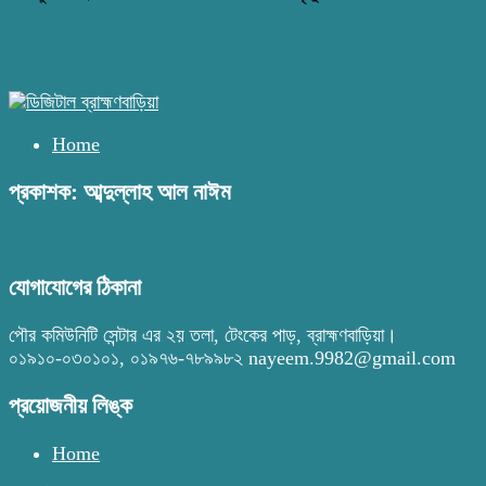
Home
প্রকাশক: আব্দুল্লাহ আল নাঈম
যোগাযোগের ঠিকানা
পৌর কমিউনিটি সেন্টার এর ২য় তলা, টেংকের পাড়, ব্রাহ্মণবাড়িয়া।
০১৯১০-০৩০১০১, ০১৯৭৬-৭৮৯৯৮২ nayeem.9982@gmail.com
প্রয়োজনীয় লিঙ্ক
Home