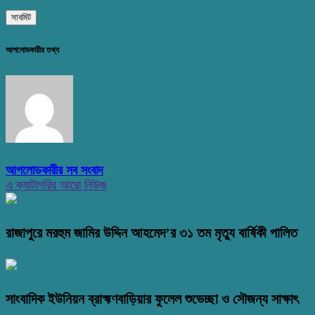
আপলোডকারীর তথ্য
আপলোডকারীর সব সংবাদ
এ ক্যাটাগরির আরো নিউজ
রাজাপুরে মরহুম জামির উদ্দিন আহমেদ’র ৩১ তম মৃত্যু বার্ষিকী পালিত
সাংবাদিক ইউনিয়ন ব্রাহ্মণবাড়িয়ার ফুলেল শুভেচ্ছা ও সৌজন্য সাক্ষাৎ