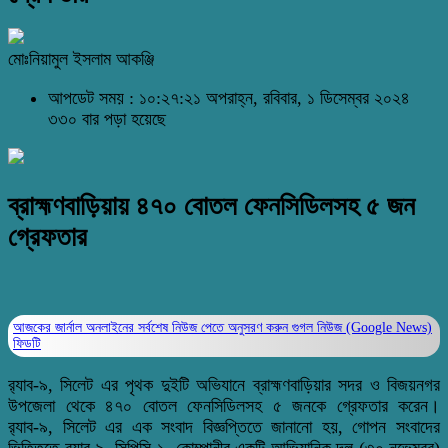
মোঃনিয়ামুল ইসলাম আকঞ্জি
আপডেট সময় : ১০:২৭:২১ অপরাহ্ন, রবিবার, ১ ডিসেম্বর ২০২৪
৩৩০ বার পড়া হয়েছে
ব্রাহ্মণবাড়িয়ায় ৪৭০ বোতল ফেনসিডিলসহ ৫ জন
গ্রেফতার
আজকের জার্নাল অনলাইনের সর্বশেষ নিউজ পেতে অনুসরণ করুন
গুগল নিউজ (Google News)
ফিডটি
র‌্যাব-৯, সিলেট এর পৃথক দুইটি অভিযানে ব্রাহ্মণবাড়িয়ার সদর ও বিজয়নগর
উপজেলা থেকে ৪৭০ বোতল ফেনসিডিলসহ ৫ জনকে গ্রেফতার করেন।
র‌্যাব-৯, সিলেট এর এক সংবাদ বিজ্ঞপ্তিতে জানানো হয়, গোপন সংবাদের
ভিত্তিতে র‌্যাব-৯, সিপিসি-১, কোম্পানীর একটি আভিযানিক দল (৩০ নভেম্বর)