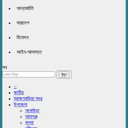
আন্তর্জাতি
সারাদেশ
বিনোদন
আইন-আদালতে
সব
::
জাতীয়
ব্রাহ্মণবাড়িয়া সদর
উপজেলা
আখাউড়া
আশুগঞ্জ
কসবা