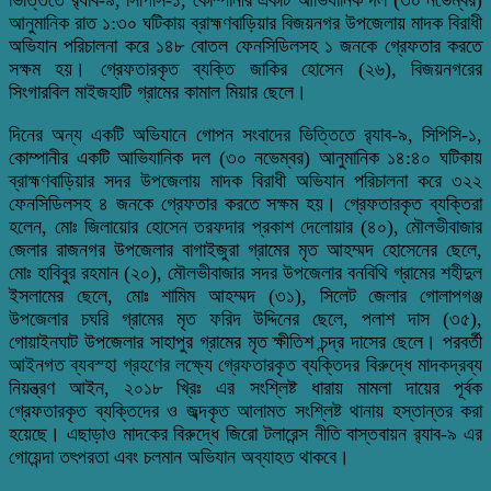
আনুমানিক রাত ১:৩০ ঘটিকায় ব্রাহ্মণবাড়িয়ার বিজয়নগর উপজেলায় মাদক বিরাধী
অভিযান পরিচালনা করে ১৪৮ বোতল ফেনসিডিলসহ ১ জনকে গ্রেফতার করতে
সক্ষম হয়। গ্রেফতারকৃত ব্যক্তি জাকির হোসেন (২৬), বিজয়নগরের
সিংগারবিল মাইজহাটি গ্রামের কামাল মিয়ার ছেলে।
দিনের অন্য একটি অভিযানে গোপন সংবাদের ভিত্তিতে র‌্যাব-৯, সিপিসি-১,
কোম্পানীর একটি আভিযানিক দল (৩০ নভেম্বর) আনুমানিক ১৪:৪০ ঘটিকায়
ব্রাহ্মণবাড়িয়ার সদর উপজেলায় মাদক বিরাধী অভিযান পরিচালনা করে ৩২২
ফেনসিডিলসহ ৪ জনকে গ্রেফতার করতে সক্ষম হয়। গ্রেফতারকৃত ব্যক্তিরা
হলেন, মোঃ জিলায়োর হোসেন তরফদার প্রকাশ দেলোয়ার (৪০), মৌলভীবাজার
জেলার রাজনগর উপজেলার বাগাইজুরা গ্রামের মৃত আহম্মদ হোসেনের ছেলে,
মোঃ হাবিবুর রহমান (২০), মৌলভীবাজার সদর উপজেলার বনবিথি গ্রামের শহীদুল
ইসলামের ছেলে, মোঃ শামিম আহম্মদ (৩১), সিলেট জেলার গোলাপগঞ্জ
উপজেলার চঘরি গ্রামের মৃত ফরিদ উদ্দিনের ছেলে, পলাশ দাস (৩৫),
গোয়াইনঘাট উপজেলার সাহাপুর গ্রামের মৃত ক্ষীতিশ চন্দ্র দাসের ছেলে। পরবর্তী
আইনগত ব্যবস্হা গ্রহণের লক্ষ্যে গ্রেফতারকৃত ব্যক্তিদর বিরুদ্ধে মাদকদ্রব্য
নিয়ন্ত্রণ আইন, ২০১৮ খ্রিঃ এর সংশ্লিষ্ট ধারায় মামলা দায়ের পূর্বক
গ্রেফতারকৃত ব্যক্তিদের ও জব্দকৃত আলামত সংশ্লিষ্ট থানায় হস্তান্তর করা
হয়েছে। এছাড়াও মাদকের বিরুদ্ধে জিরো টলারেন্স নীতি বাস্তবায়ন র‌্যাব-৯ এর
গোয়েন্দা তৎপরতা এবং চলমান অভিযান অব্যাহত থাকবে।