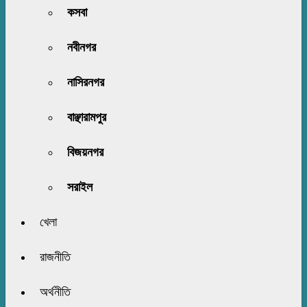
কসবা
নবীনগর
নাসিরনগর
বাঞ্ছারামপুর
বিজয়নগর
সরাইল
খেলা
রাজনীতি
অর্থনীতি