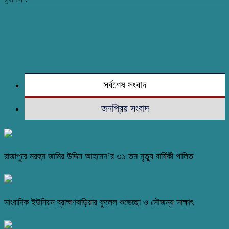
সর্বশেষ সংবাদ
জনপ্রিয় সংবাদ
রাজাপুরে মরহুম জামির উদ্দিন আহমেদ’র ৩১ তম মৃত্যু বার্ষিকী পালিত
সাংবাদিক ইউনিয়ন ব্রাহ্মণবাড়িয়ার ফুলেল শুভেচ্ছা ও সৌজন্য সাক্ষাৎ