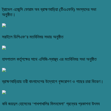
ট্রাভেল এজেন্সি ফোরাম অব ব্রাহ্মণবাড়িয়া (টিএএফবি) সদস্যদের সভা
অনুষ্ঠিত।
সরাইলে ডিপিএফ’র মতবিনিময় সভায় অনুষ্ঠিত
হাসপাতাল কর্তৃপক্ষের সাথে এসিজি-স্বাস্থ্য এর মতবিনিময় সভা অনুষ্ঠিত
ব্রাহ্মণবাড়িয়ায় তরী বাংলাদেশের উদ্যোগে বৃক্ষরোপণ ও গাছের চারা বিতরণ।
কবি জয়দুল হোসেনের ‘পাখপাখালির মিলনমেলা’ গ্রন্থের প্রকাশনা উৎসব