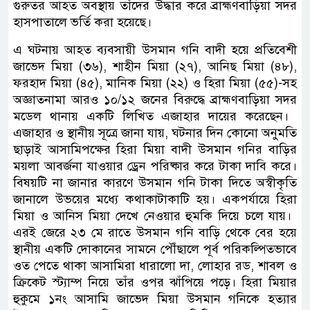
গুরুতর আহত অবস্থায় তাঁদের উদ্ধার করে ব্রাহ্মণবাড়িয়া সদর
হাসপাতালে ভর্তি করা হয়েছে।
​এ ঘটনায় আহত ব্যবসায়ী উসমান গনি বাদী হয়ে প্রতিবেশী
জাভেদ মিয়া (৩৬), শাহীন মিয়া (২৭), আনিছ মিয়া (৪৮),
ফরহাদ মিয়া (৪৫), মানিক মিয়া (২২) ও হিরা মিয়া (৫৫)-সহ
অজ্ঞাতনামা আরও ১০/১২ জনের বিরুদ্ধে ব্রাহ্মণবাড়িয়া সদর
মডেল থানায় একটি লিখিত এজাহার দায়ের করেছেন। ​
এজাহার ও স্থানীয় সূত্রে জানা যায়, ঘটনার দিন কোনো অনুমতি
ছাড়াই আসামিপক্ষের হিরা মিয়া বাদী উসমান গনির বাড়ির
ময়লা আবর্জনা যাওয়ার ড্রেন পরিষ্কার করে টাকা দাবি করে।
বিষয়টি না জানার কারণে উসমান গনি টাকা দিতে অস্বীকৃতি
জানালে উভয়ের মধ্যে কথাকাটাকাটি হয়। একপর্যায়ে হিরা
মিয়া ও আনিস মিয়া দেখে নেওয়ার হুমকি দিয়ে চলে যায়। ​
এরই জেরে ২৩ মে রাতে উসমান গনি বাড়ি থেকে বের হয়ে
স্থানীয় একটি দোকানের সামনে পৌঁছালে পূর্ব পরিকল্পিতভাবে
ওত পেতে থাকা আসামিরা ধারালো দা, লোহার রড, শাবল ও
ক্রিকেট স্ট্যাম্প নিয়ে তাঁর ওপর ঝাঁপিয়ে পড়ে। হিরা মিয়ার
হুকুমে ১নং আসামি জাভেদ মিয়া উসমান গনিকে হত্যার