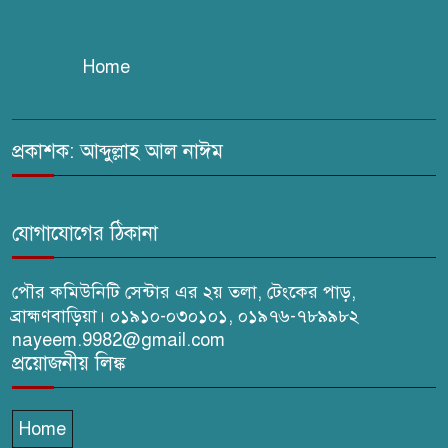
উদ্দিন গ্রেপ্তার, কারাগারে প্রেরণ
Home
সরাইলে সাংবাদিক মাসুদের বিরুদ্ধে
মিথ্যা মামলার তীব্র নিন্দা: দ্রুত
প্রত্যাহারের দাবি
প্রকাশক: আব্দুল্লাহ আল নাঈম
ঢেউ’র আহবায়ক সোহেল সদস্য
সচিব আইফাত
যোগাযোগের ঠিকানা
পৌর কমিউনিটি সেন্টার এর ২য় তলা, টেংকের পাড়,
ব্রাহ্মণবাড়িয়া। ০১৯১০-০৩০১০১, ০১৯৭৬-৭৮৯৯৮২
nayeem.9982@gmail.com
প্রয়োজনীয় লিঙ্ক
Home