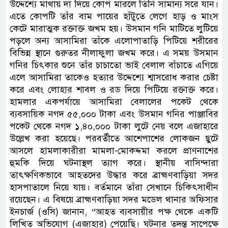
উদ্দেশ্যে মাথায় দা দিয়ে কোপ মারলে তিনি সামান্য সরে যান।
এতে কোপটি তাঁর বাম পায়ের হাঁটুতে লেগে হাড় ও মাংস
কেটে মারাত্মক রক্তাক্ত জখম হয়। উসমান গনি মাটিতে লুটিয়ে
পড়লে অন্য আসামিরা তাঁকে এলোপাতাড়ি পিটিয়ে শরীরের
বিভিন্ন স্থানে গুরুতর নীলাফুলা জখম করে। ​এ সময় উসমান
গনির চিৎকার শুনে তাঁর চাচাতো ভাই বেলাল বাঁচাতে এগিয়ে
এলে আসামিরা তাকেও হত্যার উদ্দেশ্যে শ্বাসরোধ করার চেষ্টা
করে এবং লোহার শাবল ও রড দিয়ে পিটিয়ে রক্তাক্ত করে।
হামলার একপর্যায়ে আসামিরা বেলালের পকেট থেকে
ব্যবসায়িক নগদ ৫৫,০০০ টাকা এবং উসমান গনির পাঞ্জাবির
পকেট থেকে নগদ ১,৪০,০০০ টাকা লুটে নেয় বলে এজাহারে
উল্লেখ করা হয়েছে। ​পরবর্তীতে আশেপাশের লোকজন ছুটে
আসলে হামলাকারীরা মামলা-মোকদ্দমা করলে প্রাণনাশের
হুমকি দিয়ে ঘটনাস্থল ত্যাগ করে। স্থানীয় বাসিন্দারা
তাৎক্ষণিকভাবে আহতদের উদ্ধার করে ব্রাহ্মণবাড়িয়া সদর
হাসপাতালে নিয়ে যায়। বর্তমানে তাঁরা সেখানে চিকিৎসাধীন
রয়েছেন। এ বিষয়ে ব্রাহ্মণবাড়িয়া সদর মডেল থানার অফিসার
ইনচার্জ (ওসি) জানান, “আহত ব্যবসায়ীর পক্ষ থেকে একটি
লিখিত অভিযোগ (এজাহার) পেয়েছি। ঘটনার তদন্ত সাপেক্ষে