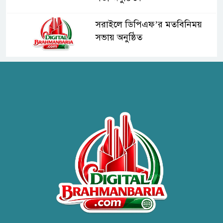
সরাইলে ডিপিএফ’র মতবিনিময়
সভায় অনুষ্ঠিত
হাসপাতাল কর্তৃপক্ষের সাথে এসিজি-
স্বাস্থ্য এর মতবিনিময় সভা অনুষ্ঠিত
ব্রাহ্মণবাড়িয়ায় তরী বাংলাদেশের
উদ্যোগে বৃক্ষরোপণ ও গাছের চারা
বিতরণ।
কবি জয়দুল হোসেনের
‘পাখপাখালির মিলনমেলা’ গ্রন্থের
প্রকাশনা উৎসব
চুরির দায়ে সুলতানপুরের বোরহান