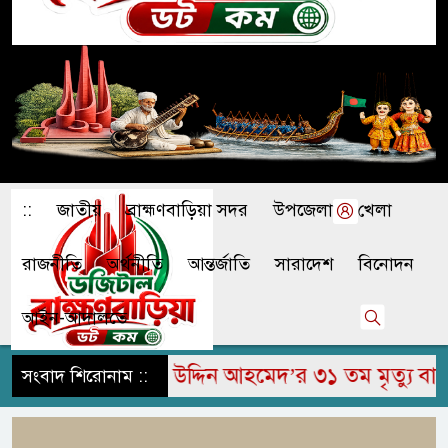
::
জাতীয়
ব্রাহ্মণবাড়িয়া সদর
উপজেলা
খেলা
রাজনীতি
অর্থনীতি
আন্তর্জাতি
সারাদেশ
বিনোদন
আইন-আদালতে
রে মরহুম জামির উদ্দিন আহমেদ’র ৩১ তম মৃত্যু বার্ষিক
সংবাদ শিরোনাম ::