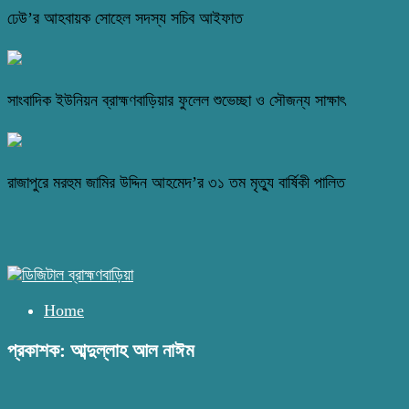
ঢেউ’র আহবায়ক সোহেল সদস্য সচিব আইফাত
সাংবাদিক ইউনিয়ন ব্রাহ্মণবাড়িয়ার ফুলেল শুভেচ্ছা ও সৌজন্য সাক্ষাৎ
রাজাপুরে মরহুম জামির উদ্দিন আহমেদ’র ৩১ তম মৃত্যু বার্ষিকী পালিত
Home
প্রকাশক: আব্দুল্লাহ আল নাঈম