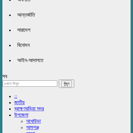
আন্তর্জাতি
সারাদেশ
বিনোদন
আইন-আদালতে
সব
::
জাতীয়
ব্রাহ্মণবাড়িয়া সদর
উপজেলা
আখাউড়া
আশুগঞ্জ