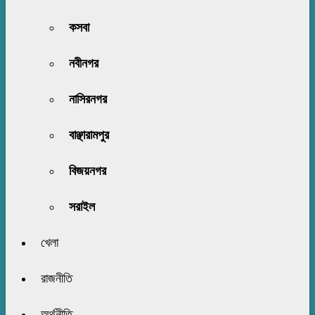
কসবা
নবীনগর
নাসিরনগর
বাঞ্ছারামপুর
বিজয়নগর
সরাইল
খেলা
রাজনীতি
অর্থনীতি