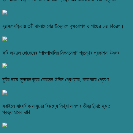
ব্রাহ্মণবাড়িয়ায় তরী বাংলাদেশের উদ্যোগে বৃক্ষরোপণ ও গাছের চারা বিতরণ।
কবি জয়দুল হোসেনের ‘পাখপাখালির মিলনমেলা’ গ্রন্থের প্রকাশনা উৎসব
চুরির দায়ে সুলতানপুরের বোরহান উদ্দিন গ্রেপ্তার, কারাগারে প্রেরণ
সরাইলে সাংবাদিক মাসুদের বিরুদ্ধে মিথ্যা মামলার তীব্র নিন্দা: দ্রুত
প্রত্যাহারের দাবি