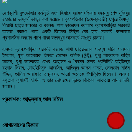
দেশব্যাপী বুলডোজার কর্মসূচি অংশ হিসাবে ব্রাহ্মণবাড়িয়ায় বঙ্গবন্ধু শেখ মুজিবুর
রহমানের ভাস্কর্য ভাংচুর করা হয়েছে। বৃহস্পতিবার (৬ফেব্রুয়ারী) দুপুরে বৈষম্য
বিরোধী ছাত্র-জনতার ও কলেজ শাখা ছাত্রদল ব্যানারে ব্রাহ্মণবাড়িয়া সরকারি
কলেজ প্রাঙ্গণ থেকে একটি বিক্ষোভ মিছিল বের হয়ে সরকারি কলেজের
প্রশাসনিক ভবণের পাশে থাকা বঙ্গবন্ধুর ভাস্কর্যে ভাঙচুর চালায়।
এসময় ব্রাহ্মণবাড়িয়া সরকারি কলেজ শাখা ছাত্রদলের সদস্য সচিব সালমান
ইসলাম, যুগ্ম আহবায়ক রিফাত হোসেন অনিক (পিন্টু), যুগ্ম আহবায়ক রাহিম
আলম, যুগ্ম আহবায়ক রেশব আহমেদ ও বৈষম্য ছাত্র প্রতিনিধি বাইজিদুর
রহমান সিয়াম, মোহাইমিনুল আজমিন, আতিকুর আলম শান্ত, সোলতান নাইম
উদ্দিন, তাসিন আরাফাত তন্নয়সহ আরো অনেকে উপস্থিত ছিলেন। এসসয়
বক্তারা ফ্যাসিষ্ট হাসিনা ও তার দোসরদের দ্রুত বিচারের আওতায় আনার দাবী
জানান।
প্রকাশক: আব্দুল্লাহ আল নাঈম
যোগাযোগের ঠিকানা