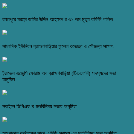
রাজাপুরে মরহুম জামির উদ্দিন আহমেদ’র ৩১ তম মৃত্যু বার্ষিকী পালিত
সাংবাদিক ইউনিয়ন ব্রাহ্মণবাড়িয়ার ফুলেল শুভেচ্ছা ও সৌজন্য সাক্ষাৎ
ট্রাভেল এজেন্সি ফোরাম অব ব্রাহ্মণবাড়িয়া (টিএএফবি) সদস্যদের সভা
অনুষ্ঠিত।
সরাইলে ডিপিএফ’র মতবিনিময় সভায় অনুষ্ঠিত
হাসপাতাল কর্তৃপক্ষের সাথে এসিজি-স্বাস্থ্য এর মতবিনিময় সভা অনুষ্ঠিত