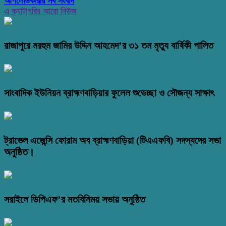
আপলোডকারীর সব সংবাদ
এ ক্যাটাগরির আরো নিউজ
রাজাপুরে মরহুম জামির উদ্দিন আহমেদ’র ৩১ তম মৃত্যু বার্ষিকী পালিত
সাংবাদিক ইউনিয়ন ব্রাহ্মণবাড়িয়ার ফুলেল শুভেচ্ছা ও সৌজন্য সাক্ষাৎ
ট্রাভেল এজেন্সি ফোরাম অব ব্রাহ্মণবাড়িয়া (টিএএফবি) সদস্যদের সভা
অনুষ্ঠিত।
সরাইলে ডিপিএফ’র মতবিনিময় সভায় অনুষ্ঠিত