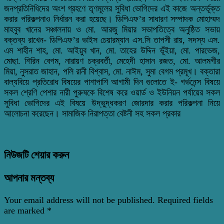
জনপ্রতিনিধিদের অংশ গ্রহণে তৃণমূলের সুবিধা ভোগিদের এই কাজে অন্তর্ভূক্ত
করার পরিকল্পনাও নির্ধারন করা হয়েছে। ডিপিএফ’র সাধারণ সম্পাদক মোহাম্মদ
মাহবুব খানের সঞ্চালনায় ও মো. আরজু মিয়ার সভাপতিত্বে অনুষ্ঠিত সভায়
বক্তব্য রাখেন- ডিপিএফ’র ভাইস চেয়ারম্যান এস.সি তাপসী রায়, সদস্য এস.
এম শাহীন শাহ, মো. আইয়ুব খান, মো. তাহের উদ্দিন ভূঁইয়া, মো. পারভেজ,
মোছা. শিরিন বেগম, নারায়ণ চক্রবর্তী, মেহেদী হাসান রজত, মো. আলমগীর
মিয়া, নুসরাত জাহান, পলি রানী বিশ্বাস, মো. নাঈম, সুমা বেগম প্রমূখ। বক্তারা
বাল্যবিয়ে প্রতিরোধ বিষয়ের পাশাপাশি আগামী দিন গুলোতে ই- গর্ভনেন্স বিষয়ে
সকল শ্রেণি পেশার নারী পুরুষকে বিশেষ করে ওয়ার্ড ও ইউনিয়ন পর্যায়ের সকল
সুবিধা ভোগিদের এই বিষয়ে উদ্ভুদ্ধকরণ জোরদার করার পরিকল্পনা নিয়ে
আলোচনা করেছেন। সামাজিক নিরাপত্তা বেষ্টনী সহ সকল প্রকার
নিউজটি শেয়ার করুন
আপনার মন্তব্য
Your email address will not be published.
Required fields
are marked
*