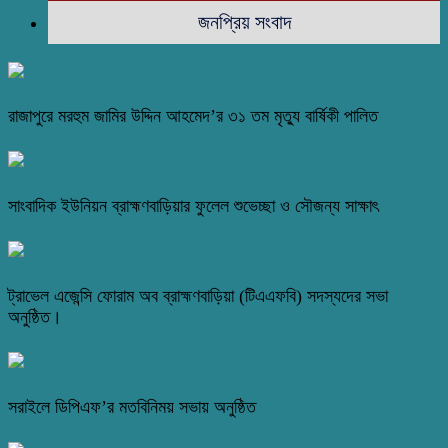
জনপ্রিয় সংবাদ
রাজাপুরে মরহুম জামির উদ্দিন আহমেদ’র ৩১ তম মৃত্যু বার্ষিকী পালিত
সাংবাদিক ইউনিয়ন ব্রাহ্মণবাড়িয়ার ফুলেল শুভেচ্ছা ও সৌজন্য সাক্ষাৎ
ট্রাভেল এজেন্সি ফোরাম অব ব্রাহ্মণবাড়িয়া (টিএএফবি) সদস্যদের সভা
অনুষ্ঠিত।
সরাইলে ডিপিএফ’র মতবিনিময় সভায় অনুষ্ঠিত