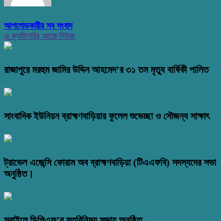
আপলোডকারীর সব সংবাদ
এ ক্যাটাগরির আরো নিউজ
রাজাপুরে মরহুম জামির উদ্দিন আহমেদ’র ৩১ তম মৃত্যু বার্ষিকী পালিত
সাংবাদিক ইউনিয়ন ব্রাহ্মণবাড়িয়ার ফুলেল শুভেচ্ছা ও সৌজন্য সাক্ষাৎ
ট্রাভেল এজেন্সি ফোরাম অব ব্রাহ্মণবাড়িয়া (টিএএফবি) সদস্যদের সভা
অনুষ্ঠিত।
সরাইলে ডিপিএফ’র মতবিনিময় সভায় অনুষ্ঠিত