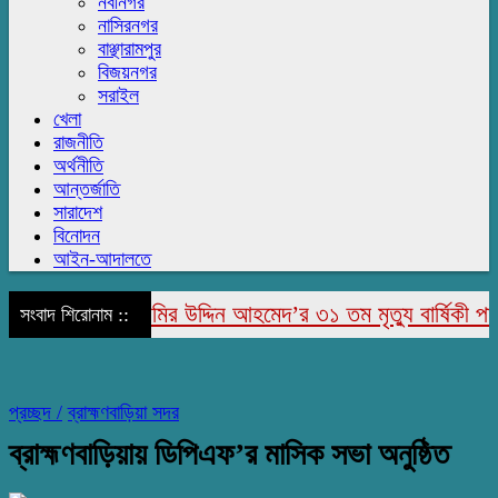
নবীনগর
নাসিরনগর
বাঞ্ছারামপুর
বিজয়নগর
সরাইল
খেলা
রাজনীতি
অর্থনীতি
আন্তর্জাতি
সারাদেশ
বিনোদন
আইন-আদালতে
াজাপুরে মরহুম জামির উদ্দিন আহমেদ’র ৩১ তম মৃত্যু বার্ষিকী পালিত
সংবাদ শিরোনাম ::
প্রচ্ছদ /
ব্রাহ্মণবাড়িয়া সদর
ব্রাহ্মণবাড়িয়ায় ডিপিএফ’র মাসিক সভা অনুষ্ঠিত