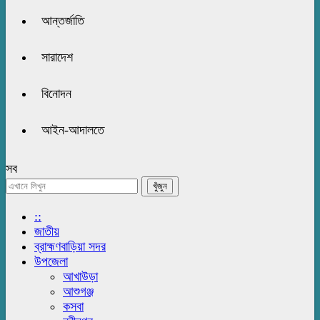
আন্তর্জাতি
সারাদেশ
বিনোদন
আইন-আদালতে
সব
::
জাতীয়
ব্রাহ্মণবাড়িয়া সদর
উপজেলা
আখাউড়া
আশুগঞ্জ
কসবা