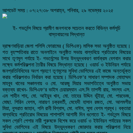
আপডেট সময় : ০৭:২৭:৩৮ অপরাহ্ন, শনিবার, ২৯ নভেম্বর ২০২৫
ই- গভর্নেন্স বিষয়ে গ্রামীণ জনগনকে সচেতন করতে বিভিন্ন কর্মসূচি
বাস্তবায়নের সিদ্ধান্ত
ব্রাহ্মণবাড়িয়া জেলা পলিসি ফোরামের ( ডিপিএফ) মাসিক সভা অনুষ্ঠিত হয়েছে।
গত বৃহস্পতিবার রাতে অনলাইনে অনুষ্ঠিত সভায় বাল্যবিয়ে প্রতিরোধ বিষয়ের
সাথে তৃণমূল পর্যায়ে ই- গভর্নেন্সের উপর উদ্ভুদ্ধকরণ কার্যক্রম বেগবান করার
লক্ষ্যে কর্মপরিকল্পনা তৈরীর বিষয়ে সিদ্ধান্ত হয়েছে। ওয়ার্ড ও ইউনিয়ন পর্যায়ে
জনপ্রতিনিধিদের অংশ গ্রহণে তৃণমূলের সুবিধা ভোগিদের এই কাজে অন্তর্ভূক্ত
করার পরিকল্পনাও নির্ধারন করা হয়েছে। ডিপিএফ’র সাধারণ সম্পাদক মোহাম্মদ
মাহবুব খানের সঞ্চালনায় ও মো. আরজু মিয়ার সভাপতিত্বে অনুষ্ঠিত সভায়
বক্তব্য রাখেন- ডিপিএফ’র ভাইস চেয়ারম্যান এস.সি তাপসী রায়, সদস্য এস.
এম শাহীন শাহ, মো. আইয়ুব খান, মো. তাহের উদ্দিন ভূঁইয়া, মো. পারভেজ,
মোছা. শিরিন বেগম, নারায়ণ চক্রবর্তী, মেহেদী হাসান রজত, মো. আলমগীর
মিয়া, নুসরাত জাহান, পলি রানী বিশ্বাস, মো. নাঈম, সুমা বেগম প্রমূখ। বক্তারা
বাল্যবিয়ে প্রতিরোধ বিষয়ের পাশাপাশি আগামী দিন গুলোতে ই- গর্ভনেন্স বিষয়ে
সকল শ্রেণি পেশার নারী পুরুষকে বিশেষ করে ওয়ার্ড ও ইউনিয়ন পর্যায়ের সকল
সুবিধা ভোগিদের এই বিষয়ে উদ্ভুদ্ধকরণ জোরদার করার পরিকল্পনা নিয়ে