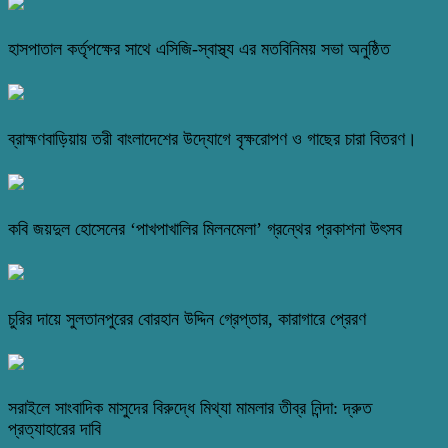
হাসপাতাল কর্তৃপক্ষের সাথে এসিজি-স্বাস্থ্য এর মতবিনিময় সভা অনুষ্ঠিত
ব্রাহ্মণবাড়িয়ায় তরী বাংলাদেশের উদ্যোগে বৃক্ষরোপণ ও গাছের চারা বিতরণ।
কবি জয়দুল হোসেনের ‘পাখপাখালির মিলনমেলা’ গ্রন্থের প্রকাশনা উৎসব
চুরির দায়ে সুলতানপুরের বোরহান উদ্দিন গ্রেপ্তার, কারাগারে প্রেরণ
সরাইলে সাংবাদিক মাসুদের বিরুদ্ধে মিথ্যা মামলার তীব্র নিন্দা: দ্রুত
প্রত্যাহারের দাবি