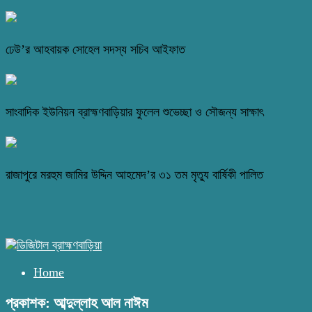
ঢেউ’র আহবায়ক সোহেল সদস্য সচিব আইফাত
সাংবাদিক ইউনিয়ন ব্রাহ্মণবাড়িয়ার ফুলেল শুভেচ্ছা ও সৌজন্য সাক্ষাৎ
রাজাপুরে মরহুম জামির উদ্দিন আহমেদ’র ৩১ তম মৃত্যু বার্ষিকী পালিত
Home
প্রকাশক: আব্দুল্লাহ আল নাঈম