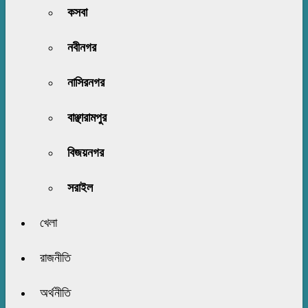
কসবা
নবীনগর
নাসিরনগর
বাঞ্ছারামপুর
বিজয়নগর
সরাইল
খেলা
রাজনীতি
অর্থনীতি