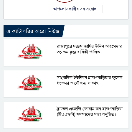
আপলোডকারীর সব সংবাদ
এ ক্যাটাগরির আরো নিউজ
রাজাপুরে মরহুম জামির উদ্দিন আহমেদ’র
৩১ তম মৃত্যু বার্ষিকী পালিত
সাংবাদিক ইউনিয়ন ব্রাহ্মণবাড়িয়ার ফুলেল
শুভেচ্ছা ও সৌজন্য সাক্ষাৎ
ট্রাভেল এজেন্সি ফোরাম অব ব্রাহ্মণবাড়িয়া
(টিএএফবি) সদস্যদের সভা অনুষ্ঠিত।