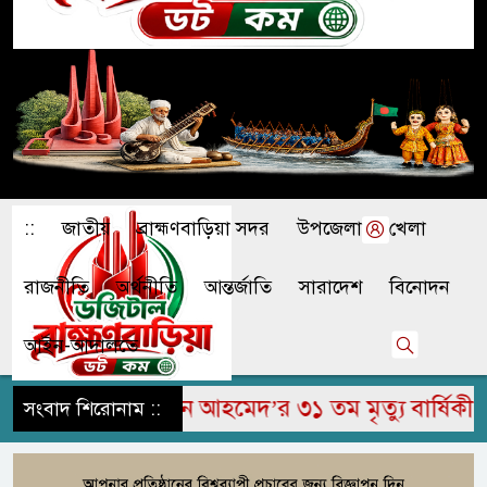
::
জাতীয়
ব্রাহ্মণবাড়িয়া সদর
উপজেলা
খেলা
রাজনীতি
অর্থনীতি
আন্তর্জাতি
সারাদেশ
বিনোদন
আইন-আদালতে
ুম জামির উদ্দিন আহমেদ’র ৩১ তম মৃত্যু বার্ষিকী পালি
সংবাদ শিরোনাম ::