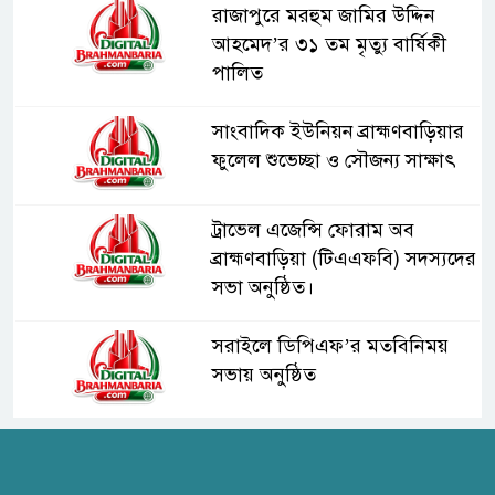
রাজাপুরে মরহুম জামির উদ্দিন
আহমেদ’র ৩১ তম মৃত্যু বার্ষিকী
পালিত
সাংবাদিক ইউনিয়ন ব্রাহ্মণবাড়িয়ার
ফুলেল শুভেচ্ছা ও সৌজন্য সাক্ষাৎ
ট্রাভেল এজেন্সি ফোরাম অব
ব্রাহ্মণবাড়িয়া (টিএএফবি) সদস্যদের
সভা অনুষ্ঠিত।
সরাইলে ডিপিএফ’র মতবিনিময়
সভায় অনুষ্ঠিত
হাসপাতাল কর্তৃপক্ষের সাথে এসিজি-
স্বাস্থ্য এর মতবিনিময় সভা অনুষ্ঠিত