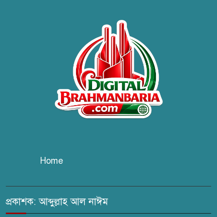
ব্রাহ্মণবাড়িয়ায় তরী বাংলাদেশের
উদ্যোগে বৃক্ষরোপণ ও গাছের চারা
বিতরণ।
কবি জয়দুল হোসেনের
‘পাখপাখালির মিলনমেলা’ গ্রন্থের
প্রকাশনা উৎসব
চুরির দায়ে সুলতানপুরের বোরহান
উদ্দিন গ্রেপ্তার, কারাগারে প্রেরণ
Home
সরাইলে সাংবাদিক মাসুদের বিরুদ্ধে
মিথ্যা মামলার তীব্র নিন্দা: দ্রুত
প্রত্যাহারের দাবি
প্রকাশক: আব্দুল্লাহ আল নাঈম
ঢেউ’র আহবায়ক সোহেল সদস্য