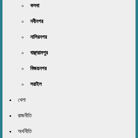
কসবা
নবীনগর
নাসিরনগর
বাঞ্ছারামপুর
বিজয়নগর
সরাইল
খেলা
রাজনীতি
অর্থনীতি