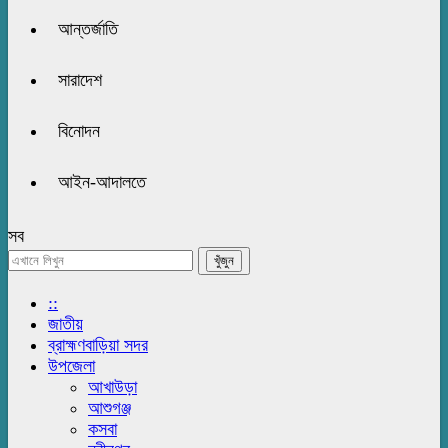
আন্তর্জাতি
সারাদেশ
বিনোদন
আইন-আদালতে
সব
::
জাতীয়
ব্রাহ্মণবাড়িয়া সদর
উপজেলা
আখাউড়া
আশুগঞ্জ
কসবা