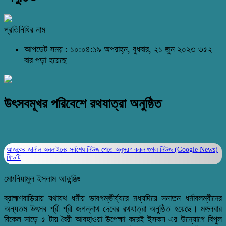
প্রতিনিধির নাম
আপডেট সময় : ১০:০৪:১৯ অপরাহ্ন, বুধবার, ২১ জুন ২০২৩
৩৫২
বার পড়া হয়েছে
উৎসবমূখর পরিবেশে রথযাত্রা অনুষ্ঠিত
আজকের জার্নাল অনলাইনের সর্বশেষ নিউজ পেতে অনুসরণ করুন
গুগল নিউজ (Google News)
ফিডটি
মোঃনিয়ামুল ইসলাম আকন্ঞ্জিঃ
ব্রাহ্মণবাড়িয়ায় যথাযথ ধর্মীয় ভাবগম্ভীর্য্যরে মধ্যদিয়ে সনাতন ধর্মাবলম্বীদের
অন্যতম উৎসব শ্রী শ্রী জগন্নাথ দেবের রথযাত্রা অনুষ্ঠিত হয়েছে। মঙ্গলবার
বিকেল সাড়ে ৫ টায় বৈরী আবহাওয়া উপেক্ষা করেই ইসকন এর উদ্যোগে বিপুল