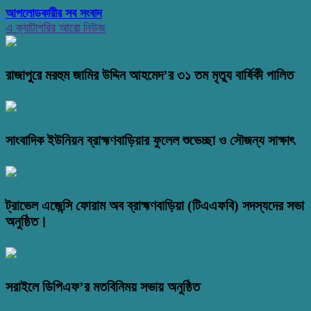
আপলোডকারীর সব সংবাদ
এ ক্যাটাগরির আরো নিউজ
রাজাপুরে মরহুম জামির উদ্দিন আহমেদ’র ৩১ তম মৃত্যু বার্ষিকী পালিত
সাংবাদিক ইউনিয়ন ব্রাহ্মণবাড়িয়ার ফুলেল শুভেচ্ছা ও সৌজন্য সাক্ষাৎ
ট্রাভেল এজেন্সি ফোরাম অব ব্রাহ্মণবাড়িয়া (টিএএফবি) সদস্যদের সভা
অনুষ্ঠিত।
সরাইলে ডিপিএফ’র মতবিনিময় সভায় অনুষ্ঠিত