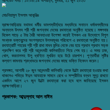
আপডেট সময় : ১০:০৪:১৯ অপরাহ্ন, বুধবার, ২১ জুন ২০২৩
মোঃনিয়ামুল ইসলাম আকন্ঞ্জিঃ
ব্রাহ্মণবাড়িয়ায় যথাযথ ধর্মীয় ভাবগম্ভীর্য্যরে মধ্যদিয়ে সনাতন ধর্মাবলম্বীদের
অন্যতম উৎসব শ্রী শ্রী জগন্নাথ দেবের রথযাত্রা অনুষ্ঠিত হয়েছে। মঙ্গলবার
বিকেল সাড়ে ৫ টায় বৈরী আবহাওয়া উপেক্ষা করেই ইসকন এর উদ্যোগে বিপুল
সংখ্যক ভক্তবৃন্দের অংশগ্রহনে উৎসবমূখর পরিবেশে এ রথযাত্রা অনুষ্ঠিত হয়।
রথযাত্রাটি শহরের শ্রী শ্রী রাধা মাধব মন্দির থেকে বের হয়ে প্রধান প্রধান সড়ক
প্রদক্ষিণ করে শ্রী শ্রী আনন্দময়ী কালিবাড়ীতে গিয়ে শেষ হয়। এ সময় ঢাক,
খোল, করতালসহ উলু ধ্বণিতে মূখরিত হয়ে উঠে চারপাশ। পূণ্যার্থীরা সৃষ্টির
কল্যাণ কামনায় শ্রদ্ধাভরে জগন্নাথ দেবের কাছে ভক্তি নিবেদন করেন।
প্রসঙ্গত, আগামী ২৮ জুন আনন্দময়ী কালিবাড়ি থেকে উল্টো রথযাত্রা হওয়ার কথা
থাকলেও পবিত্র ঈদুল আযহাকে সামনে রেখে ও সম্প্রীতির বন্ধন সুদৃঢ় রাখতে
একদিন আগে ২৭ জুন উল্টো রথযাত্রা করা হবে বলে জানিয়েছে ইসকন
ব্রাহ্মণবাড়িয়া।
প্রকাশক: আব্দুল্লাহ আল নাঈম