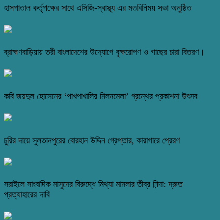
হাসপাতাল কর্তৃপক্ষের সাথে এসিজি-স্বাস্থ্য এর মতবিনিময় সভা অনুষ্ঠিত
ব্রাহ্মণবাড়িয়ায় তরী বাংলাদেশের উদ্যোগে বৃক্ষরোপণ ও গাছের চারা বিতরণ।
কবি জয়দুল হোসেনের ‘পাখপাখালির মিলনমেলা’ গ্রন্থের প্রকাশনা উৎসব
চুরির দায়ে সুলতানপুরের বোরহান উদ্দিন গ্রেপ্তার, কারাগারে প্রেরণ
সরাইলে সাংবাদিক মাসুদের বিরুদ্ধে মিথ্যা মামলার তীব্র নিন্দা: দ্রুত
প্রত্যাহারের দাবি