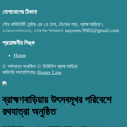
যোগাযোগের ঠিকানা
পৌর কমিউনিটি সেন্টার এর ২য় তলা, টেংকের পাড়, ব্রাহ্মণবাড়িয়া।
০১৯১০-০৩০১০১, ০১৯৭৬-৭৮৯৯৮২ nayeem.9982@gmail.com
প্রয়োজনীয় লিঙ্ক
Home
© সর্বস্বত্ব সংরক্ষিত © ডিজিটাল ব্রাহ্মণবাড়িয়া
কারিগরি সহযোগিতায়ঃ
Hoster Line
ব্রাহ্মণবাড়িয়ায় উৎসবমূখর পরিবেশে
রথযাত্রা অনুষ্ঠিত