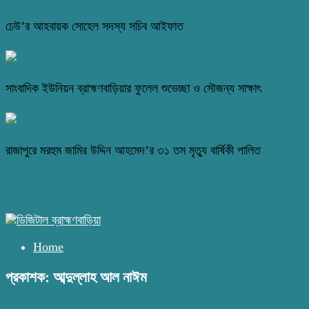
ঢেউ’র আহবায়ক সোহেল সদস্য সচিব আইফাত
সাংবাদিক ইউনিয়ন ব্রাহ্মণবাড়িয়ার ফুলেল শুভেচ্ছা ও সৌজন্য সাক্ষাৎ
রাজাপুরে মরহুম জামির উদ্দিন আহমেদ’র ৩১ তম মৃত্যু বার্ষিকী পালিত
Home
প্রকাশক: আব্দুল্লাহ আল নাঈম