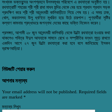
সংখ্যক ভক্তবৃন্দের অংশগ্রহনে উৎসবমূখর পরিবেশে এ রথযাত্রা অনুষ্ঠিত হয়।
রথযাত্রাটি শহরের শ্রী শ্রী রাধা মাধব মন্দির থেকে বের হয়ে প্রধান প্রধান সড়ক
প্রদক্ষিণ করে শ্রী শ্রী আনন্দময়ী কালিবাড়ীতে গিয়ে শেষ হয়। এ সময় ঢাক,
খোল, করতালসহ উলু ধ্বণিতে মূখরিত হয়ে উঠে চারপাশ। পূণ্যার্থীরা সৃষ্টির
কল্যাণ কামনায় শ্রদ্ধাভরে জগন্নাথ দেবের কাছে ভক্তি নিবেদন করেন।
প্রসঙ্গত, আগামী ২৮ জুন আনন্দময়ী কালিবাড়ি থেকে উল্টো রথযাত্রা হওয়ার কথা
থাকলেও পবিত্র ঈদুল আযহাকে সামনে রেখে ও সম্প্রীতির বন্ধন সুদৃঢ় রাখতে
একদিন আগে ২৭ জুন উল্টো রথযাত্রা করা হবে বলে জানিয়েছে ইসকন
ব্রাহ্মণবাড়িয়া।
নিউজটি শেয়ার করুন
আপনার মন্তব্য
Your email address will not be published.
Required fields
are marked
*
মন্তব্য লিখুন