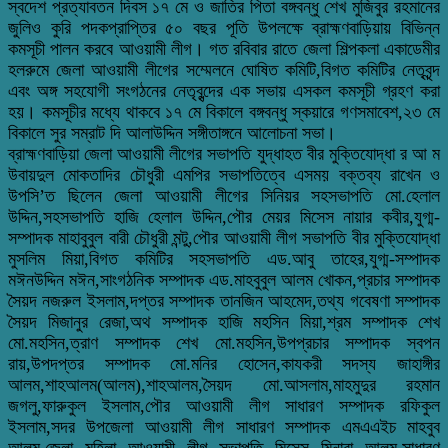
স্বদেশ প্রত্যাবতন দিবস ১৭ মে ও জাতির পিতা বঙ্গবন্ধু শেখ মুজিবুর রহমানের
জুলিও কুরি পদকপ্রাপ্তির ৫০ বছর পূতি উপলক্ষে ব্রাহ্মণবাড়িয়ায় বিভিন্ন
কমসূচী পালন করবে আওয়ামী লীগ। গত রবিবার রাতে জেলা শিল্পকলা একাডেমীর
হলরুমে জেলা আওয়ামী লীগের সম্মেলনে ঘোষিত কমিটি,বিগত কমিটির নেতৃবৃন্দ
এবং অঙ্গ সহযোগী সংগঠনের নেতৃবৃন্দের এক সভায় এসকল কমসূচী গ্রহণ করা
হয়। কমসূচীর মধ্যে থাকবে ১৭ মে বিকালে বঙ্গবন্ধু স্কয়ারে গণসমাবেশ,২৩ মে
বিকালে সুর সম্রাট দি আলাউদ্দিন সঙ্গীতাঙ্গনে আলোচনা সভা।
ব্রাহ্মণবাড়িয়া জেলা আওয়ামী লীগের সভাপতি যুদ্ধাহত বীর মুক্তিযোদ্ধা র আ ম
উবায়দুল মোকতাদির চৌধুরী এমপির সভাপতিত্বে এসময় বক্তব্য রাখেন ও
উপসি’ত ছিলেন জেলা আওয়ামী লীগের সিনিয়র সহসভাপতি মো.হেলাল
উদ্দিন,সহসভাপতি হাজি হেলাল উদ্দিন,পৌর মেয়র মিসেস নায়ার কবীর,যুগ্ম-
সম্পাদক মাহাবুবুল বারী চৌধুরী মন্টু,পৌর আওয়ামী লীগ সভাপতি বীর মুক্তিযোদ্ধা
মুসলিম মিয়া,বিগত কমিটির সহসভাপতি এড.আবু তাহের,যুগ্ম-সম্পাদক
মঈনউদ্দিন মঈন,সাংগঠনিক সম্পাদক এড.মাহবুবুল আলম খোকন,প্রচার সম্পাদক
সৈয়দ নজরুল ইসলাম,দপ্তর সম্পাদক তানজিন আহমেদ,তথ্য গবেষণা সম্পাদক
সৈয়দ মিজানুর রেজা,অথ সম্পাদক হাজি মহসিন মিয়া,শ্রম সম্পাদক শেখ
মো.মহসিন,ত্রাণ সম্পাদক শেখ মো.মহসিন,উপপ্রচার সম্পাদক স্বপন
রায়,উপদপ্তর সম্পাদক মো.মনির হোসেন,কাযকরী সদস্য জাহাঙ্গীর
আলম,শাহআলম(আলম),শাহআলম,সৈয়দ মো.আসলাম,মাহমুদুর রহমান
জগলু,ফারুকুল ইসলাম,পৌর আওয়ামী লীগ সাধারণ সম্পাদক রফিকুল
ইসলাম,সদর উপজেলা আওয়ামী লীগ সাধারণ সম্পাদক এমএএইচ মাহবুব
আলম,জেলা মহিলা আওয়ামী লীগ সভাপতি মিসেস মিনারা আলম,সাধারণ