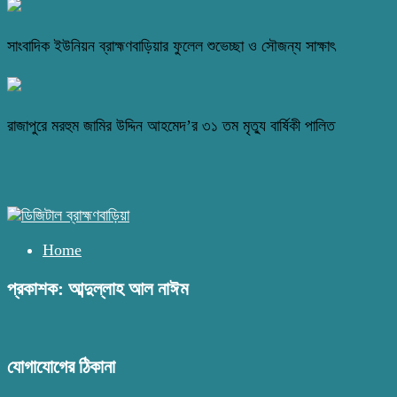
সাংবাদিক ইউনিয়ন ব্রাহ্মণবাড়িয়ার ফুলেল শুভেচ্ছা ও সৌজন্য সাক্ষাৎ
রাজাপুরে মরহুম জামির উদ্দিন আহমেদ’র ৩১ তম মৃত্যু বার্ষিকী পালিত
Home
প্রকাশক: আব্দুল্লাহ আল নাঈম
যোগাযোগের ঠিকানা