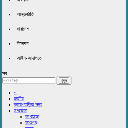
আন্তর্জাতি
সারাদেশ
বিনোদন
আইন-আদালতে
সব
::
জাতীয়
ব্রাহ্মণবাড়িয়া সদর
উপজেলা
আখাউড়া
আশুগঞ্জ