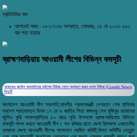
প্রতিনিধির নাম
আপডেট সময় : ০৮:১৭:৩৯ অপরাহ্ন, সোমবার, ১৫ মে ২০২৩
২৬২
বার পড়া হয়েছে
ব্রাহ্মণবাড়িয়ায় আওয়ামী লীগের বিভিন্ন কমসূচী
আজকের জার্নাল অনলাইনের সর্বশেষ নিউজ পেতে অনুসরণ করুন
গুগল নিউজ (Google News)
ফিডটি
বাংলাদেশ আওয়ামী লীগ সভাপতি,মাননীয় প্রধানমন্ত্রী দেশরত্ন শেখ হাসিনার
স্বদেশ প্রত্যাবতন দিবস ১৭ মে ও জাতির পিতা বঙ্গবন্ধু শেখ মুজিবুর রহমানের
জুলিও কুরি পদকপ্রাপ্তির ৫০ বছর পূতি উপলক্ষে ব্রাহ্মণবাড়িয়ায় বিভিন্ন
কমসূচী পালন করবে আওয়ামী লীগ। গত রবিবার রাতে জেলা শিল্পকলা একাডেমীর
হলরুমে জেলা আওয়ামী লীগের সম্মেলনে ঘোষিত কমিটি,বিগত কমিটির নেতৃবৃন্দ
এবং অঙ্গ সহযোগী সংগঠনের নেতৃবৃন্দের এক সভায় এসকল কমসূচী গ্রহণ করা