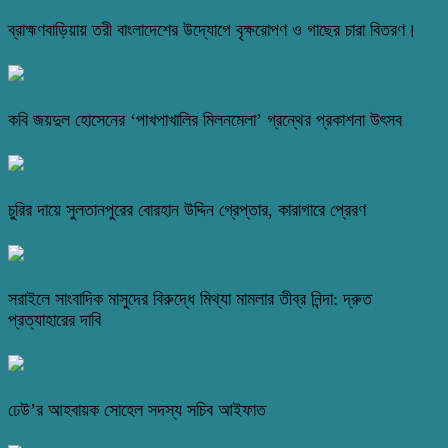
ব্রাহ্মণবাড়িয়ায় তরী বাংলাদেশের উদ্যোগে বৃক্ষরোপণ ও গাছের চারা বিতরণ।
কবি জয়দুল হোসেনের ‘পাখপাখালির মিলনমেলা’ গ্রন্থের প্রকাশনা উৎসব
চুরির দায়ে সুলতানপুরের বোরহান উদ্দিন গ্রেপ্তার, কারাগারে প্রেরণ
সরাইলে সাংবাদিক মাসুদের বিরুদ্ধে মিথ্যা মামলার তীব্র নিন্দা: দ্রুত
প্রত্যাহারের দাবি
ঢেউ’র আহবায়ক সোহেল সদস্য সচিব আইফাত