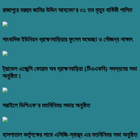
রাজাপুরে মরহুম জামির উদ্দিন আহমেদ’র ৩১ তম মৃত্যু বার্ষিকী পালিত
সাংবাদিক ইউনিয়ন ব্রাহ্মণবাড়িয়ার ফুলেল শুভেচ্ছা ও সৌজন্য সাক্ষাৎ
ট্রাভেল এজেন্সি ফোরাম অব ব্রাহ্মণবাড়িয়া (টিএএফবি) সদস্যদের সভা
অনুষ্ঠিত।
সরাইলে ডিপিএফ’র মতবিনিময় সভায় অনুষ্ঠিত
হাসপাতাল কর্তৃপক্ষের সাথে এসিজি-স্বাস্থ্য এর মতবিনিময় সভা অনুষ্ঠিত