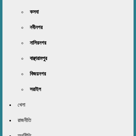
কসবা
নবীনগর
নাসিরনগর
বাঞ্ছারামপুর
বিজয়নগর
সরাইল
খেলা
রাজনীতি
অর্থনীতি