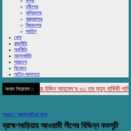
কসবা
নবীনগর
নাসিরনগর
বাঞ্ছারামপুর
বিজয়নগর
সরাইল
খেলা
রাজনীতি
অর্থনীতি
আন্তর্জাতি
সারাদেশ
বিনোদন
আইন-আদালতে
পুরে মরহুম জামির উদ্দিন আহমেদ’র ৩১ তম মৃত্যু বার্ষিকী পালিত
সংবাদ শিরোনাম ::
প্রচ্ছদ /
ব্রাহ্মণবাড়িয়া সদর
ব্রাহ্মণবাড়িয়ায় আওয়ামী লীগের বিভিন্ন কমসূচী