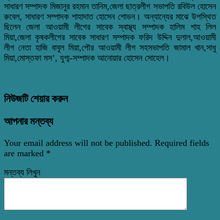
সাধারণ সম্পাদক মিজানুর রহমান তানিম,জেলা ছাত্রলীগ সভাপতি রবিউল হোসেন
রুবেল, সাধারণ সম্পাদক শাহাদাত হোসেন শোভন। অন্যান্যের মাঝে উপস্থিত
ছিলেন জেলা আওয়ামী লীগের সাবেক স্বাস্থ্য সম্পাদক হালিম শাহ লিল
মিয়া,জেলা কৃষকলীগের সাবেক সাধারণ সম্পাদক ফরিদ উদ্দিন দুলাল,আওয়ামী
লীগ নেতা হাজি বাবুল মিয়া,পৌর আওয়ামী লীগ সহসভাপতি জামাল খান,সাধু
মিয়া,মোস্তফা মস’, যুগ্ম-সম্পাদক আনোয়ার হোসেন সোহেল।
নিউজটি শেয়ার করুন
আপনার মন্তব্য
Your email address will not be published.
Required fields
are marked
*
মন্তব্য লিখুন