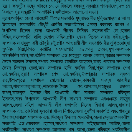
হয়। কমসূচীর মধ্যে থাকবে ১৭ মে বিকালে বঙ্গবন্ধু স্কয়ারে গণসমাবেশ,২৩ মে
বিকালে সুর সম্রাট দি আলাউদ্দিন সঙ্গীতাঙ্গনে আলোচনা সভা।
ব্রাহ্মণবাড়িয়া জেলা আওয়ামী লীগের সভাপতি যুদ্ধাহত বীর মুক্তিযোদ্ধা র আ ম
উবায়দুল মোকতাদির চৌধুরী এমপির সভাপতিত্বে এসময় বক্তব্য রাখেন ও
উপসি’ত ছিলেন জেলা আওয়ামী লীগের সিনিয়র সহসভাপতি মো.হেলাল
উদ্দিন,সহসভাপতি হাজি হেলাল উদ্দিন,পৌর মেয়র মিসেস নায়ার কবীর,যুগ্ম-
সম্পাদক মাহাবুবুল বারী চৌধুরী মন্টু,পৌর আওয়ামী লীগ সভাপতি বীর মুক্তিযোদ্ধা
মুসলিম মিয়া,বিগত কমিটির সহসভাপতি এড.আবু তাহের,যুগ্ম-সম্পাদক
মঈনউদ্দিন মঈন,সাংগঠনিক সম্পাদক এড.মাহবুবুল আলম খোকন,প্রচার সম্পাদক
সৈয়দ নজরুল ইসলাম,দপ্তর সম্পাদক তানজিন আহমেদ,তথ্য গবেষণা সম্পাদক
সৈয়দ মিজানুর রেজা,অথ সম্পাদক হাজি মহসিন মিয়া,শ্রম সম্পাদক শেখ
মো.মহসিন,ত্রাণ সম্পাদক শেখ মো.মহসিন,উপপ্রচার সম্পাদক স্বপন
রায়,উপদপ্তর সম্পাদক মো.মনির হোসেন,কাযকরী সদস্য জাহাঙ্গীর
আলম,শাহআলম(আলম),শাহআলম,সৈয়দ মো.আসলাম,মাহমুদুর রহমান
জগলু,ফারুকুল ইসলাম,পৌর আওয়ামী লীগ সাধারণ সম্পাদক রফিকুল
ইসলাম,সদর উপজেলা আওয়ামী লীগ সাধারণ সম্পাদক এমএএইচ মাহবুব
আলম,জেলা মহিলা আওয়ামী লীগ সভাপতি মিসেস মিনারা আলম,সাধারণ
সম্পাদক এড.তাসলিমা সুলতানা খানম নিশাত,জেলা যুবলীগ সভাপতি এড.শাহানুর
ইসলাম,সাধারণ সমপাদক এড.সিরাজুল ইসলাম ফেরদৌস,জেলা স্বেচ্ছাসেবকলীগ
সভাপতি এড.লোকমান হোসেন,সাধারণ সম্পাদক সাইদুজ্জামান আরিফ,জেলা
শ্রমিকলীগ সাধারণ সম্পাদক আশরাফ খান আশা,জেলা পরিবহন শ্রমিকলীগ