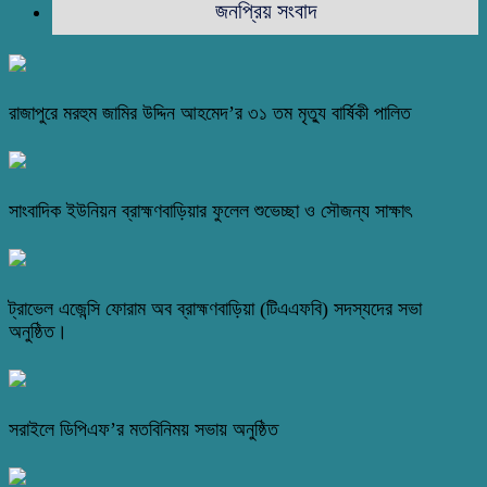
জনপ্রিয় সংবাদ
রাজাপুরে মরহুম জামির উদ্দিন আহমেদ’র ৩১ তম মৃত্যু বার্ষিকী পালিত
সাংবাদিক ইউনিয়ন ব্রাহ্মণবাড়িয়ার ফুলেল শুভেচ্ছা ও সৌজন্য সাক্ষাৎ
ট্রাভেল এজেন্সি ফোরাম অব ব্রাহ্মণবাড়িয়া (টিএএফবি) সদস্যদের সভা
অনুষ্ঠিত।
সরাইলে ডিপিএফ’র মতবিনিময় সভায় অনুষ্ঠিত