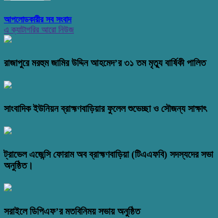
আপলোডকারীর সব সংবাদ
এ ক্যাটাগরির আরো নিউজ
রাজাপুরে মরহুম জামির উদ্দিন আহমেদ’র ৩১ তম মৃত্যু বার্ষিকী পালিত
সাংবাদিক ইউনিয়ন ব্রাহ্মণবাড়িয়ার ফুলেল শুভেচ্ছা ও সৌজন্য সাক্ষাৎ
ট্রাভেল এজেন্সি ফোরাম অব ব্রাহ্মণবাড়িয়া (টিএএফবি) সদস্যদের সভা
অনুষ্ঠিত।
সরাইলে ডিপিএফ’র মতবিনিময় সভায় অনুষ্ঠিত