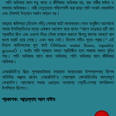
পানি অধিকার মানে শুধু খাদ্য ও জীবিকার অধিকার নয়, বরং নারীর মর্যাদা ও
সমতার অধিকারও। নারী নেতৃত্বকে শক্তিশালী করা ছাড়া পানি সংকট মোকাবিলা
এবং টেকসই উন্নয়ন অর্জন সম্ভব নয়।
ভাদুঘর ঋষিপাড়া (তিতাস নদী) গোদারা ঘাটে মানববন্ধন শেষে অনুষ্ঠিত আলোচনা
সভায় উপস্থিতিদের মধ্যে একজন আক্ষেপ করে বলেন “আগে ভাদুঘরে দুটি খাল
প্রবাহিত ছিল এবং এগুলো দিয়ে নৌকা চলাচল করতো কিন্তু কালের আবর্তে খাল
গুলো ভরাট হয়ে গেছে। এখন আর নেই। তিতাস নদীও মৃত্য প্রায়।” এই
দিবসে জাতিসংঘের মূল বার্তা ÒWhere water flows, equality
growsÓ । অর্থাৎ পানি প্রবাহে সমতা প্রতিষ্ঠিত হলে সমাজে সমতা বৃদ্ধি
পায়। পানি অধিকার মানে খাদ্য অধিকার, পানি অধিকার মানে জীবিকার
অধিকার।
এআরডিবি’র ফিল্ড সুপারভাইজার ফারহানা আক্তারের উপস্থাপনায় বিশেষ
অতিথির বক্ত্যব রাখেন এআরডিবি’র প্রোগ্রাম কোঅর্ডিনেটর জান্নাতুল
ফেরদৌস। আলোচনা সভায় এছাড়াও অন্যান্য শ্রেণী-পেশার নাগরিকগন
উপস্থিত ছিলেন।
প্রকাশক: আব্দুল্লাহ আল নাঈম