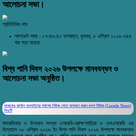
আলোচনা সভা।
প্রতিনিধির নাম
আপডেট সময় : ০৭:৪৯:৪২ অপরাহ্ন, বুধবার, ৮ এপ্রিল ২০২৬
৩৪৪
বার পড়া হয়েছে
বিশ্ব পানি দিবস ২০২৬ উপলক্ষে মানববন্ধন ও
আলোচনা সভা অনুষ্ঠিত।
আজকের জার্নাল অনলাইনের সর্বশেষ নিউজ পেতে অনুসরণ করুন
গুগল নিউজ (Google News)
ফিডটি
মানবাধিকার ও উন্নয়ন সংস্থা এআরডি-ব্রাহ্মণবাড়িয়া ও এলএআরডি এর
উদ্যোগে ০৮ এপ্রিল ২০২৬ ইং বিশ্ব পানি দিবস ২০২৬ উপলক্ষে মানববন্ধন
ও আলোচনা সভা অনুষ্ঠিত হয়। পানির গুরুত্বকে তুলে ধরে মানুষকে সচেতন