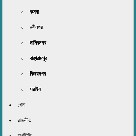
কসবা
নবীনগর
নাসিরনগর
বাঞ্ছারামপুর
বিজয়নগর
সরাইল
খেলা
রাজনীতি
অর্থনীতি