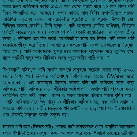
করার জন্য জাতিসংঘ কর্তৃক ১৯৯৩ সাল থেকে প্রতি বছর ২২ মার্চ বিশ্ব পানি
দিবস উদযাপিত হয়ে আসছে। সভায় কানাই লাল রিশির সভাপত্বিতে প্রধান
অতিথির বক্তব্য রাখেন এআরডিবি’র প্রতিষ্ঠাতা ও প্রধান উপদেষ্টা মো:
সিদ্দিকুর রহমান রেজভী। তিনি বলেন “ পানি আমাদের মৌলিক অধিকার, জীবনের
প্রতিটি স্তরে প্রয়োজন। বাংলাদেশে পানি সংকট বহুমাত্রিক এবং ক্রমশ তীব্র
হচ্ছে । নদীনালা খাল-বিল ভরাট, অপরিকল্পিত ভাবে বাধ নির্মান, নদী শাসন পানি
সংকটকে তীব্র করে দিচ্ছে। আমাদের সকলকে পানি সংকট মোকাবেলায় উদ্যোগ
নিতে হবে। পানি অধিকারকে কেন্দ্র করে সামাজিক আন্দোলন গড়ে তুলতে হবে,
যাতে প্রতিটি মানুষ তার জীবিকার জন্য প্রয়োজনীয় পানি পায়।”
বিশ্বব্যাপী ঘনিভ‚ত পানি সংকট সম্পর্কে মানুষকে সচেতন করার জন্য ২০২৬
সালের বিশ্ব পানি দিবসের প্রতিপাদ্য নির্ধারণ করা হয়েছে ÒWater and
GenderÓ। এর ভাবান্তর হিসেবে আমরা বলি“পানি অধিকার মানে খাদ্য
অধিকার, পানি অধিকার মানে জীবিকার অধিকার”। অর্থাৎ পানি প্রবাহে সমতা
প্রতিষ্ঠিত হলে নারী, কৃষক, জেলে ও সকল মানুষের জীবনে সমতা বৃদ্ধি পায়।
পানি অধিকার মানে শুধু খাদ্য ও জীবিকার অধিকার নয়, বরং নারীর মর্যাদা ও
সমতার অধিকারও। নারী নেতৃত্বকে শক্তিশালী করা ছাড়া পানি সংকট মোকাবিলা
এবং টেকসই উন্নয়ন অর্জন সম্ভব নয়।
ভাদুঘর ঋষিপাড়া (তিতাস নদী) গোদারা ঘাটে মানববন্ধন শেষে অনুষ্ঠিত আলোচনা
সভায় উপস্থিতিদের মধ্যে একজন আক্ষেপ করে বলেন “আগে ভাদুঘরে দুটি খাল