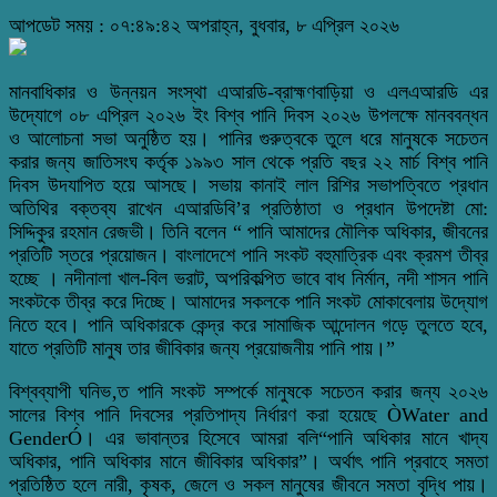
আপডেট সময় : ০৭:৪৯:৪২ অপরাহ্ন, বুধবার, ৮ এপ্রিল ২০২৬
মানবাধিকার ও উন্নয়ন সংস্থা এআরডি-ব্রাহ্মণবাড়িয়া ও এলএআরডি এর
উদ্যোগে ০৮ এপ্রিল ২০২৬ ইং বিশ্ব পানি দিবস ২০২৬ উপলক্ষে মানববন্ধন
ও আলোচনা সভা অনুষ্ঠিত হয়। পানির গুরুত্বকে তুলে ধরে মানুষকে সচেতন
করার জন্য জাতিসংঘ কর্তৃক ১৯৯৩ সাল থেকে প্রতি বছর ২২ মার্চ বিশ্ব পানি
দিবস উদযাপিত হয়ে আসছে। সভায় কানাই লাল রিশির সভাপত্বিতে প্রধান
অতিথির বক্তব্য রাখেন এআরডিবি’র প্রতিষ্ঠাতা ও প্রধান উপদেষ্টা মো:
সিদ্দিকুর রহমান রেজভী। তিনি বলেন “ পানি আমাদের মৌলিক অধিকার, জীবনের
প্রতিটি স্তরে প্রয়োজন। বাংলাদেশে পানি সংকট বহুমাত্রিক এবং ক্রমশ তীব্র
হচ্ছে । নদীনালা খাল-বিল ভরাট, অপরিকল্পিত ভাবে বাধ নির্মান, নদী শাসন পানি
সংকটকে তীব্র করে দিচ্ছে। আমাদের সকলকে পানি সংকট মোকাবেলায় উদ্যোগ
নিতে হবে। পানি অধিকারকে কেন্দ্র করে সামাজিক আন্দোলন গড়ে তুলতে হবে,
যাতে প্রতিটি মানুষ তার জীবিকার জন্য প্রয়োজনীয় পানি পায়।”
বিশ্বব্যাপী ঘনিভ‚ত পানি সংকট সম্পর্কে মানুষকে সচেতন করার জন্য ২০২৬
সালের বিশ্ব পানি দিবসের প্রতিপাদ্য নির্ধারণ করা হয়েছে ÒWater and
GenderÓ। এর ভাবান্তর হিসেবে আমরা বলি“পানি অধিকার মানে খাদ্য
অধিকার, পানি অধিকার মানে জীবিকার অধিকার”। অর্থাৎ পানি প্রবাহে সমতা
প্রতিষ্ঠিত হলে নারী, কৃষক, জেলে ও সকল মানুষের জীবনে সমতা বৃদ্ধি পায়।