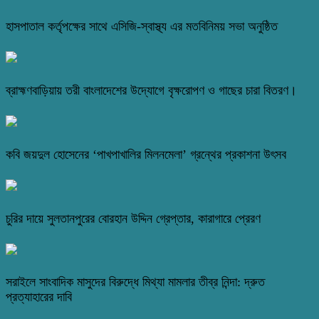
হাসপাতাল কর্তৃপক্ষের সাথে এসিজি-স্বাস্থ্য এর মতবিনিময় সভা অনুষ্ঠিত
ব্রাহ্মণবাড়িয়ায় তরী বাংলাদেশের উদ্যোগে বৃক্ষরোপণ ও গাছের চারা বিতরণ।
কবি জয়দুল হোসেনের ‘পাখপাখালির মিলনমেলা’ গ্রন্থের প্রকাশনা উৎসব
চুরির দায়ে সুলতানপুরের বোরহান উদ্দিন গ্রেপ্তার, কারাগারে প্রেরণ
সরাইলে সাংবাদিক মাসুদের বিরুদ্ধে মিথ্যা মামলার তীব্র নিন্দা: দ্রুত
প্রত্যাহারের দাবি