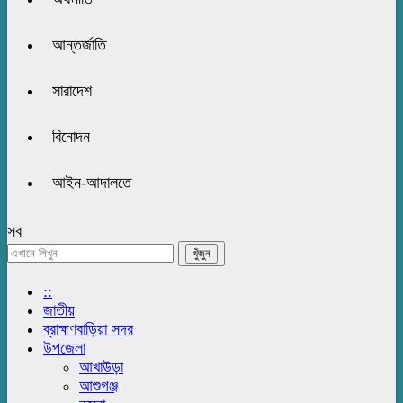
আন্তর্জাতি
সারাদেশ
বিনোদন
আইন-আদালতে
সব
::
জাতীয়
ব্রাহ্মণবাড়িয়া সদর
উপজেলা
আখাউড়া
আশুগঞ্জ