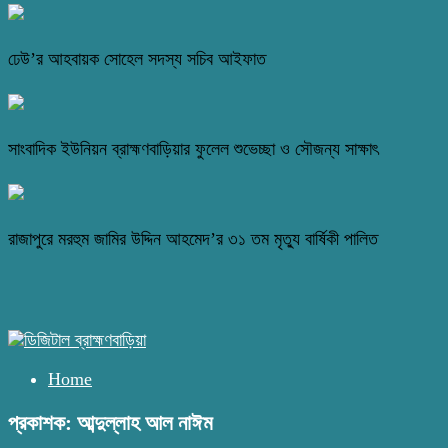
ঢেউ’র আহবায়ক সোহেল সদস্য সচিব আইফাত
সাংবাদিক ইউনিয়ন ব্রাহ্মণবাড়িয়ার ফুলেল শুভেচ্ছা ও সৌজন্য সাক্ষাৎ
রাজাপুরে মরহুম জামির উদ্দিন আহমেদ’র ৩১ তম মৃত্যু বার্ষিকী পালিত
Home
প্রকাশক: আব্দুল্লাহ আল নাঈম