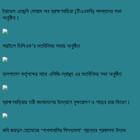
ট্রাভেল এজেন্সি ফোরাম অব ব্রাহ্মণবাড়িয়া (টিএএফবি) সদস্যদের সভা
অনুষ্ঠিত।
সরাইলে ডিপিএফ’র মতবিনিময় সভায় অনুষ্ঠিত
হাসপাতাল কর্তৃপক্ষের সাথে এসিজি-স্বাস্থ্য এর মতবিনিময় সভা অনুষ্ঠিত
ব্রাহ্মণবাড়িয়ায় তরী বাংলাদেশের উদ্যোগে বৃক্ষরোপণ ও গাছের চারা বিতরণ।
কবি জয়দুল হোসেনের ‘পাখপাখালির মিলনমেলা’ গ্রন্থের প্রকাশনা উৎসব