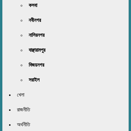
কসবা
নবীনগর
নাসিরনগর
বাঞ্ছারামপুর
বিজয়নগর
সরাইল
খেলা
রাজনীতি
অর্থনীতি