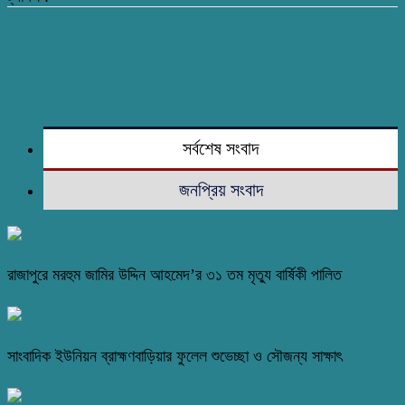
সর্বশেষ সংবাদ
জনপ্রিয় সংবাদ
রাজাপুরে মরহুম জামির উদ্দিন আহমেদ’র ৩১ তম মৃত্যু বার্ষিকী পালিত
সাংবাদিক ইউনিয়ন ব্রাহ্মণবাড়িয়ার ফুলেল শুভেচ্ছা ও সৌজন্য সাক্ষাৎ