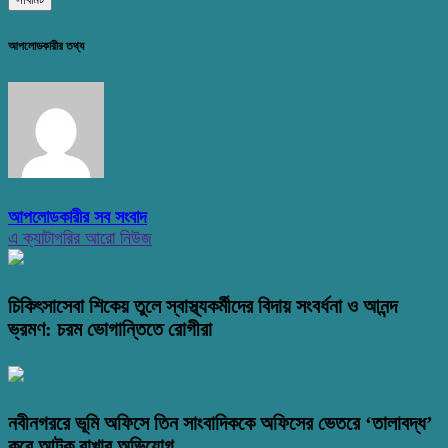
আপলোডকারীর তথ্য
আপলোডকারীর সব সংবাদ
এ ক্যাটাগরির আরো নিউজ
চিকিৎসাসেবা শিকেয় তুলে স্বাস্থ্যকর্মীদের বিদায় সংবর্ধনা ও আনন্দ
ভ্রমণ: চরম ভোগান্তিতে রোগীরা
নবীনগররে ভূমি অফিসে তিন সাংবাদিককে অফিসের ভেতরে ‘তালাবদ্ধ’
করে আটক রাখার অভিযোগ