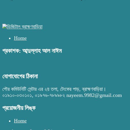
Home
প্রকাশক: আব্দুল্লাহ আল নাঈম
যোগাযোগের ঠিকানা
পৌর কমিউনিটি সেন্টার এর ২য় তলা, টেংকের পাড়, ব্রাহ্মণবাড়িয়া।
০১৯১০-০৩০১০১, ০১৯৭৬-৭৮৯৯৮২ nayeem.9982@gmail.com
প্রয়োজনীয় লিঙ্ক
Home