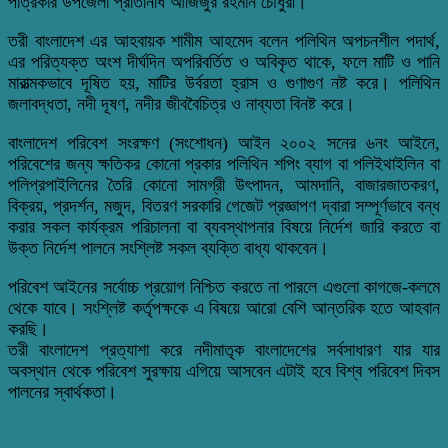
পত্রিকার উপজেলা প্রতিনিধি আজিজুর রহমান চৌধুরী।
তরী বাংলাদেশ এর আহবায়ক শামীম আহমেদ বলেন পলিথিন অপচনশীল পদার্থ,
এর পরিত্যক্ত অংশ দীর্ঘদিন অপরিবর্তিত ও অবিকৃত থাকে, ফলে মাটি ও পানি
মারাত্মকভাবে দূষিত হয়, মাটির উর্বরতা হ্রাস ও গুণাগুণ নষ্ট করে। পলিথিন
জলাবদ্ধতা, নদী দূষণ, নদীর জীববৈচিত্র ও নাব্যতা বিনষ্ট করে।
বাংলাদেশ পরিবেশ সংরক্ষণ (সংশোধন) আইন ২০০২ সনের ৬নং আইনে,
পরিবেশের জন্য ক্ষতিকর কোনো প্রকার পলিথিন শপিং ব্যাগ বা পলিইথাইলিন বা
পলিপ্রপাইলিনের তৈরি কোনো সামগ্রী উৎপাদন, আমদানি, বাজারজাতকরণ,
বিক্রয়, প্রদর্শন, মজুদ, বিতরণ সরকারি গেজেট প্রজ্ঞাপণ দ্বারা সম্পূর্ণভাবে বন্ধ
করার সকল কার্যক্রম পরিচালনা বা ব্যবস্থাপনার বিষয়ে নির্দেশ জারি করতে বা
উক্ত নির্দেশ পালনে সংশ্লিষ্ট সকল ব্যক্তি বাধ্য থাকবেন।
পরিবেশ আইনের সর্বোচ্চ প্রয়োগ নিশ্চিত করতে না পারলে এগুলো কাগজে-কলমে
থেকে যাবে। সংশ্লিষ্ট কর্তৃপক্ষকে এ বিষয়ে আরো বেশি আন্তরিক হতে আহবান
করছি।
তরী বাংলাদেশ প্রত্যাশা করে নদীমাতৃক বাংলাদেশের সর্বসাধারণ যার যার
অবস্থান থেকে পরিবেশ সুরক্ষায় এগিয়ে আসবেন এটাই হবে বিশ্ব পরিবেশ দিবস
পালনের স্বার্থকতা।