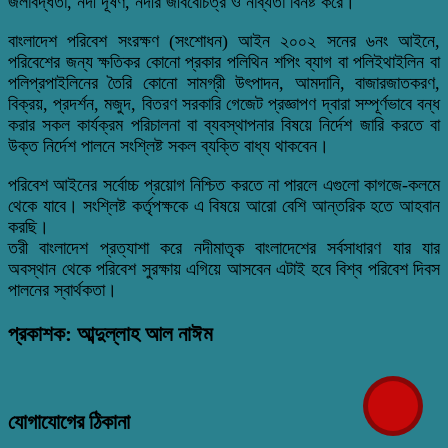
জলাবদ্ধতা, নদী দূষণ, নদীর জীববৈচিত্র ও নাব্যতা বিনষ্ট করে।
বাংলাদেশ পরিবেশ সংরক্ষণ (সংশোধন) আইন ২০০২ সনের ৬নং আইনে,
পরিবেশের জন্য ক্ষতিকর কোনো প্রকার পলিথিন শপিং ব্যাগ বা পলিইথাইলিন বা
পলিপ্রপাইলিনের তৈরি কোনো সামগ্রী উৎপাদন, আমদানি, বাজারজাতকরণ,
বিক্রয়, প্রদর্শন, মজুদ, বিতরণ সরকারি গেজেট প্রজ্ঞাপণ দ্বারা সম্পূর্ণভাবে বন্ধ
করার সকল কার্যক্রম পরিচালনা বা ব্যবস্থাপনার বিষয়ে নির্দেশ জারি করতে বা
উক্ত নির্দেশ পালনে সংশ্লিষ্ট সকল ব্যক্তি বাধ্য থাকবেন।
পরিবেশ আইনের সর্বোচ্চ প্রয়োগ নিশ্চিত করতে না পারলে এগুলো কাগজে-কলমে
থেকে যাবে। সংশ্লিষ্ট কর্তৃপক্ষকে এ বিষয়ে আরো বেশি আন্তরিক হতে আহবান
করছি।
তরী বাংলাদেশ প্রত্যাশা করে নদীমাতৃক বাংলাদেশের সর্বসাধারণ যার যার
অবস্থান থেকে পরিবেশ সুরক্ষায় এগিয়ে আসবেন এটাই হবে বিশ্ব পরিবেশ দিবস
পালনের স্বার্থকতা।
প্রকাশক: আব্দুল্লাহ আল নাঈম
যোগাযোগের ঠিকানা