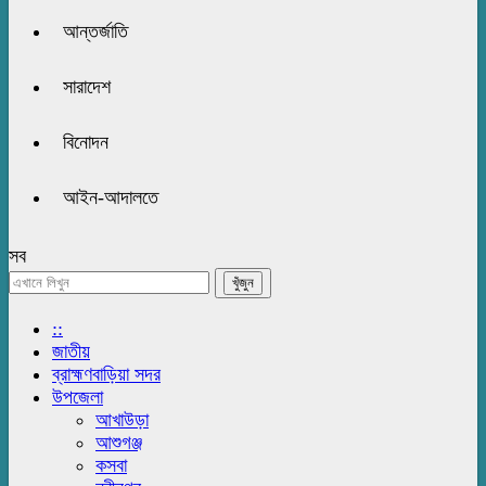
আন্তর্জাতি
সারাদেশ
বিনোদন
আইন-আদালতে
সব
::
জাতীয়
ব্রাহ্মণবাড়িয়া সদর
উপজেলা
আখাউড়া
আশুগঞ্জ
কসবা