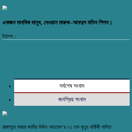
একজন মানবিক মানুষ, দেওয়ান মারুফ–আবদুল মতিন শিপন।
ট্যাগস :
সর্বশেষ সংবাদ
জনপ্রিয় সংবাদ
রাজাপুরে মরহুম জামির উদ্দিন আহমেদ’র ৩১ তম মৃত্যু বার্ষিকী পালিত