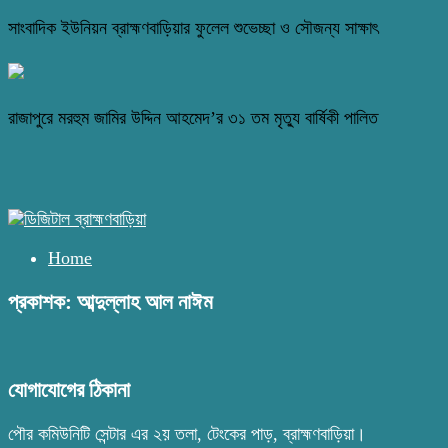
সাংবাদিক ইউনিয়ন ব্রাহ্মণবাড়িয়ার ফুলেল শুভেচ্ছা ও সৌজন্য সাক্ষাৎ
রাজাপুরে মরহুম জামির উদ্দিন আহমেদ’র ৩১ তম মৃত্যু বার্ষিকী পালিত
Home
প্রকাশক: আব্দুল্লাহ আল নাঈম
যোগাযোগের ঠিকানা
পৌর কমিউনিটি সেন্টার এর ২য় তলা, টেংকের পাড়, ব্রাহ্মণবাড়িয়া।