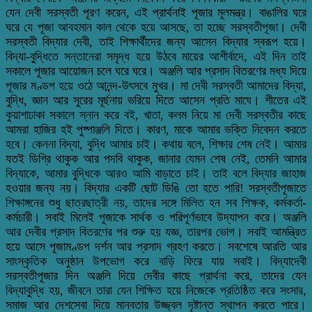
যেন দেবী সরস্বতী পূরণ করেন, এই প্রার্থনাই পূজার মূলমন্ত্র। বাঙালির ঘরে
ঘরে যে পূজা আবহমান কাল থেকে হয়ে আসছে, তা হচ্ছে সরস্বতীপূজা। দেবী
সরস্বতী বিদ্যার দেবী, তাই শিক্ষার্থীদের জন্য আসেন বিদ্যার স্বরূপ হয়ে।
বিদ্যা-বুদ্ধিতে সন্তানেরা সমৃদ্ধ হয়ে উঠবে মায়ের আশীর্বাদে, এই দিন তাই
সকালে পূজার আয়োজন চলে ঘরে ঘরে। অঞ্জলি আর প্রসাদ বিতরণের মধ্য দিয়ে
পূজার মণ্ডপ হয়ে ওঠে আনন্দ-উৎসবে মুখর। মা দেবী সরস্বতী আমাদের বিদ্যা,
বুদ্ধি, জ্ঞান আর সুরের মূর্ছনায় ভরিয়ে দিতে আসেন প্রতি মাঘে। শীতের এই
কুয়াশাঢাকা সকালে স্নান করে বই, খাতা, কলম নিয়ে মা দেবী সরস্বতীর কাছে
আমরা হাজির হই পুষ্পাঞ্জলি দিতে। কারণ, মাকে আমার ভক্তি নিবেদন করতে
হবে। কেননা বিদ্যা, বুদ্ধি আমার চাই। কথায় বলে, শিক্ষার শেষ নেই। আমার
যতই ডিগ্রি থাকুক আর পদবি থাকুক, জানার যেমন শেষ নেই, তেমনি আমার
বিদ্যাকে, আমার বুদ্ধিকে আরও আমি বাড়াতে চাই। তাই বলে বিদ্যার জাহাজ
হওয়ার জন্য নয়। বিদ্যার একটি ছোট ডিঙি তো হতে পারি! সরস্বতীপূজাতে
শিক্ষাঙ্গনের শুধু ছাত্রছাত্রী নয়, তাদের সঙ্গে মিলিত হন সব শিক্ষক, কর্মকর্তা-
কর্মচারী। সবাই মিলেই পূজাকে সার্থক ও পরিপূর্ণভাবে উদ্যাপন করে। অঞ্জলি
আর দেবীর প্রসাদ বিতরণের পর শুরু হয় যজ্ঞ, তারপর ভোগ। সবাই আমন্ত্রিত
হয়ে আসে পূজামণ্ডপ দর্শন আর প্রসাদ গ্রহণ করতে। সবশেষে আরতি আর
সাংস্কৃতিক অনুষ্ঠান উপভোগ করে বাড়ি ফিরে যায় সবাই। বিদ্যাদেবী
সরস্বতীপূজার দিন অঞ্জলি দিয়ে দেবীর কাছে প্রার্থনা করে, তাদের যেন
বিদ্যাবুদ্ধি হয়, জীবনে তারা যেন শিক্ষিত হয়ে নিজেকে প্রতিষ্ঠিত করে সংসার,
সমাজ আর দেশসেবা দিয়ে মানবতার উজ্জ্বল দৃষ্টান্ত স্থাপন করতে পারে।