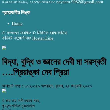
০১৯১০-০৩০১০১, ০১৯৭৬-৭৮৯৯৮২ nayeem.9982@gmail.com
প্রয়োজনীয় লিঙ্ক
Home
© সর্বস্বত্ব সংরক্ষিত © ডিজিটাল ব্রাহ্মণবাড়িয়া
কারিগরি সহযোগিতায়ঃ
Hoster Line
বিদ্যা, বুদ্ধি ও জ্ঞানের দেবী মা সরস্বতী
….প্রিয়াঙ্কা দেব প্রিয়া
আপডেট সময় : ১০:২০:৫৯ অপরাহ্ন, বুধবার, ২৫ জানুয়ারী ২০২৩
ওঁ জয় জয় দেবী চরাচর সারে,
কুচযুগশোভিত মুক্তাহারে