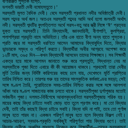
বীণারঞ্জিত পুস্তক হস্তে,
ভগবতী ভারতী দেবী নমোহস্তুতে।’
সরস্বতী মূলত বৈদিক দেবী। বেদে সরস্বতী প্রধানত নদীর অধিষ্ঠাত্রী দেবী।
সরস শব্দের অর্থ জল। অতএব সরস্বতী শব্দের আদি অর্থ হলো জলবতী অর্থাৎ
নদী। সরস্বতী শব্দটির বুৎপত্তিগত অর্থে সরস+বতু আর স্ত্রী লিঙ্গে ‘ঈ’ প্রত্যয়
যুক্ত হয়ে সরস্বতী। তিনি বিদ্যাদেবী, জ্ঞানদায়িনী, বীণাপাণি, কুলপ্রিয়া,
পলাশপ্রিয়া প্রভৃতি নামে অভিহিতা। তাঁর এক হাতে বীণা অন্য হাতে পুস্তক।
প্রতি বছর মা সরস্বতী ধরণিতে আসেন আমাদের বিদ্যাবুদ্ধি দিতে, বিদ্যার
ভান্ডারকে সমৃদ্ধ ও পরিপূর্ণ করতে। বিদ্যার্থীরা অধীর আগ্রহে অপেক্ষা করে
১২টি মাস, ৩৬৫ দিন—কখন বিদ্যাদেবী আসবেন তাদের শিক্ষাঙ্গনে। সব শিক্ষার্থী
একত্র হয়ে মাকে আগমন জানাতে শুরু করে প্রস্তুতি, সিদ্ধান্ত নেয় মা
সরস্বতীকে পূজা দিতে এবারে কী কী আয়োজন থাকবে। প্রথমেই তারা দেবীর
মূর্তি তৈরির জন্য নির্দিষ্ট কারিগরের কাছে চলে যায়, দেখেশুনে মূর্তি প্রাপ্তির
তারিখ নিশ্চিত করে। তারপর শুরু হয় তাদের সাংস্কৃতিক কর্মকাণ্ডের মহড়া; সেই
সঙ্গে মণ্ডপ তৈরি, পুরোহিতকে সময়-তারিখ নিশ্চিত করার সঙ্গে সঙ্গে আলপনা
আঁকা আর মণ্ডপ সাজানোর কাজ চলতে থাকে। সরস্বতীপূজা দুর্গাপূজার মতোই
সর্বজনীন পূজা। দলমত-নির্বিশেষে আবালবৃদ্ধবনিতা সরস্বতীপূজায় শরিক হয়।
মায়ের কাছে বিদ্যা চাইতে সবাই জোড় হাত তুলে প্রণাম করে। মা তো বিদ্যার
দেবী, তাই তাঁর কাছেই বিদ্যা চাইবে সবাই। বিদ্যা যদি না পাই, তবে তো পূর্ণাঙ্গ
মানুষ হতে পারব না। একজন পরিপূর্ণ মানুষ হতে হলে বিদ্যার বিকল্প নেই।
আচার-আচরণ, স্বভাব-প্রকৃতি সবকিছুই পরিপূর্ণতা পায় বিদ্যার গুণে। তাই
বিদ্যার দেবীকে অঞ্জলির মাধ্যমে নিবেদন করে শিক্ষার্থীরা—তাদের মনস্কামনা