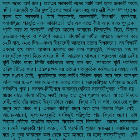
সরস শব্দের অর্থ জল। অতএব সরস্বতী শব্দের আদি অর্থ হলো জলবতী অর্থাৎ
নদী। সরস্বতী শব্দটির বুৎপত্তিগত অর্থে সরস+বতু আর স্ত্রী লিঙ্গে ‘ঈ’ প্রত্যয়
যুক্ত হয়ে সরস্বতী। তিনি বিদ্যাদেবী, জ্ঞানদায়িনী, বীণাপাণি, কুলপ্রিয়া,
পলাশপ্রিয়া প্রভৃতি নামে অভিহিতা। তাঁর এক হাতে বীণা অন্য হাতে পুস্তক।
প্রতি বছর মা সরস্বতী ধরণিতে আসেন আমাদের বিদ্যাবুদ্ধি দিতে, বিদ্যার
ভান্ডারকে সমৃদ্ধ ও পরিপূর্ণ করতে। বিদ্যার্থীরা অধীর আগ্রহে অপেক্ষা করে
১২টি মাস, ৩৬৫ দিন—কখন বিদ্যাদেবী আসবেন তাদের শিক্ষাঙ্গনে। সব শিক্ষার্থী
একত্র হয়ে মাকে আগমন জানাতে শুরু করে প্রস্তুতি, সিদ্ধান্ত নেয় মা
সরস্বতীকে পূজা দিতে এবারে কী কী আয়োজন থাকবে। প্রথমেই তারা দেবীর
মূর্তি তৈরির জন্য নির্দিষ্ট কারিগরের কাছে চলে যায়, দেখেশুনে মূর্তি প্রাপ্তির
তারিখ নিশ্চিত করে। তারপর শুরু হয় তাদের সাংস্কৃতিক কর্মকাণ্ডের মহড়া; সেই
সঙ্গে মণ্ডপ তৈরি, পুরোহিতকে সময়-তারিখ নিশ্চিত করার সঙ্গে সঙ্গে আলপনা
আঁকা আর মণ্ডপ সাজানোর কাজ চলতে থাকে। সরস্বতীপূজা দুর্গাপূজার মতোই
সর্বজনীন পূজা। দলমত-নির্বিশেষে আবালবৃদ্ধবনিতা সরস্বতীপূজায় শরিক হয়।
মায়ের কাছে বিদ্যা চাইতে সবাই জোড় হাত তুলে প্রণাম করে। মা তো বিদ্যার
দেবী, তাই তাঁর কাছেই বিদ্যা চাইবে সবাই। বিদ্যা যদি না পাই, তবে তো পূর্ণাঙ্গ
মানুষ হতে পারব না। একজন পরিপূর্ণ মানুষ হতে হলে বিদ্যার বিকল্প নেই।
আচার-আচরণ, স্বভাব-প্রকৃতি সবকিছুই পরিপূর্ণতা পায় বিদ্যার গুণে। তাই
বিদ্যার দেবীকে অঞ্জলির মাধ্যমে নিবেদন করে শিক্ষার্থীরা—তাদের মনস্কামনা
যেন দেবী সরস্বতী পূরণ করেন, এই প্রার্থনাই পূজার মূলমন্ত্র। বাঙালির ঘরে
ঘরে যে পূজা আবহমান কাল থেকে হয়ে আসছে, তা হচ্ছে সরস্বতীপূজা। দেবী