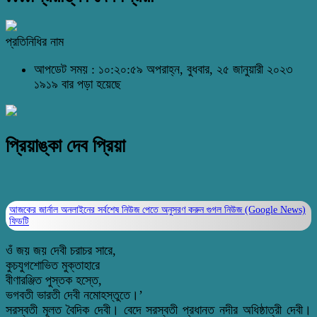
প্রতিনিধির নাম
আপডেট সময় : ১০:২০:৫৯ অপরাহ্ন, বুধবার, ২৫ জানুয়ারী ২০২৩
১৯১৯ বার পড়া হয়েছে
প্রিয়াঙ্কা দেব প্রিয়া
আজকের জার্নাল অনলাইনের সর্বশেষ নিউজ পেতে অনুসরণ করুন
গুগল নিউজ (Google News)
ফিডটি
ওঁ জয় জয় দেবী চরাচর সারে,
কুচযুগশোভিত মুক্তাহারে
বীণারঞ্জিত পুস্তক হস্তে,
ভগবতী ভারতী দেবী নমোহস্তুতে।’
সরস্বতী মূলত বৈদিক দেবী। বেদে সরস্বতী প্রধানত নদীর অধিষ্ঠাত্রী দেবী।