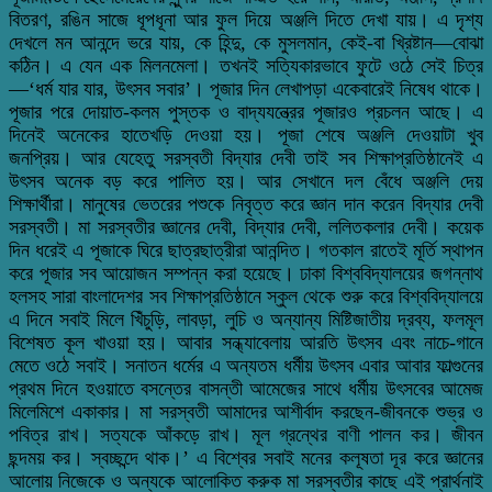
বিতরণ, রঙিন সাজে ধূপধূনা আর ফুল দিয়ে অঞ্জলি দিতে দেখা যায়। এ দৃশ্য
দেখলে মন আনন্দে ভরে যায়, কে হিন্দু, কে মুসলমান, কেই-বা খ্রিষ্টান—বোঝা
কঠিন। এ যেন এক মিলনমেলা। তখনই সত্যিকারভাবে ফুটে ওঠে সেই চিত্র
—‘ধর্ম যার যার, উৎসব সবার’। পূজার দিন লেখাপড়া একেবারেই নিষেধ থাকে।
পূজার পরে দোয়াত-কলম পুস্তক ও বাদ্যযন্ত্রের পূজারও প্রচলন আছে। এ
দিনেই অনেকের হাতেখড়ি দেওয়া হয়। পূজা শেষে অঞ্জলি দেওয়াটা খুব
জনপ্রিয়। আর যেহেতু সরস্বতী বিদ্যার দেবী তাই সব শিক্ষাপ্রতিষ্ঠানেই এ
উৎসব অনেক বড় করে পালিত হয়। আর সেখানে দল বেঁধে অঞ্জলি দেয়
শিক্ষার্থীরা। মানুষের ভেতরের পশুকে নিবৃত্ত করে জ্ঞান দান করেন বিদ্যার দেবী
সরস্বতী। মা সরস্বতীর জ্ঞানের দেবী, বিদ্যার দেবী, ললিতকলার দেবী। কয়েক
দিন ধরেই এ পূজাকে ঘিরে ছাত্রছাত্রীরা আনন্দিত। গতকাল রাতেই মূর্তি স্থাপন
করে পূজার সব আয়োজন সম্পন্ন করা হয়েছে। ঢাকা বিশ্ববিদ্যালয়ের জগন্নাথ
হলসহ সারা বাংলাদেশর সব শিক্ষাপ্রতিষ্ঠানে স্কুল থেকে শুরু করে বিশ্ববিদ্যালয়ে
এ দিনে সবাই মিলে খিঁচুড়ি, লাবড়া, লুচি ও অন্যান্য মিষ্টিজাতীয় দ্রব্য, ফলমূল
বিশেষত কূল খাওয়া হয়। আবার সন্ধ্যাবেলায় আরতি উৎসব এবং নাচে-গানে
মেতে ওঠে সবাই। সনাতন ধর্মের এ অন্যতম ধর্মীয় উৎসব এবার আবার ফাল্গুনের
প্রথম দিনে হওয়াতে বসন্তের বাসন্তী আমেজের সাথে ধর্মীয় উৎসবের আমেজ
মিলেমিশে একাকার। মা সরস্বতী আমাদের আশীর্বাদ করছেন-জীবনকে শুভ্র ও
পবিত্র রাখ। সত্যকে আঁকড়ে রাখ। মূল গ্রন্থের বাণী পালন কর। জীবন
ছন্দময় কর। স্বচ্ছন্দে থাক।’ এ বিশ্বের সবাই মনের কলূষতা দূর করে জ্ঞানের
আলোয় নিজেকে ও অন্যকে আলোকিত করুক মা সরস্বতীর কাছে এই প্রার্থনাই