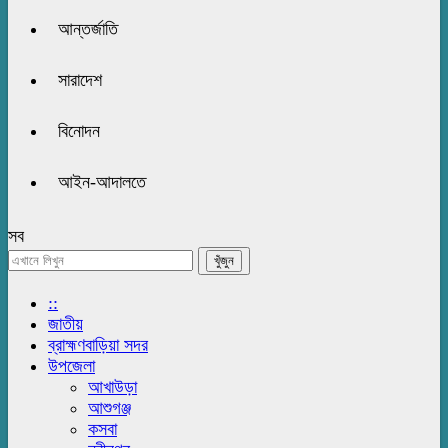
আন্তর্জাতি
সারাদেশ
বিনোদন
আইন-আদালতে
সব
::
জাতীয়
ব্রাহ্মণবাড়িয়া সদর
উপজেলা
আখাউড়া
আশুগঞ্জ
কসবা