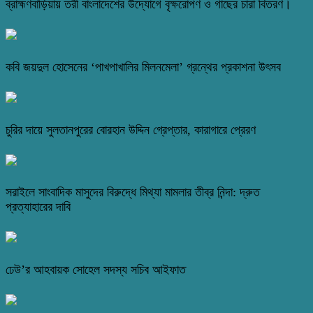
ব্রাহ্মণবাড়িয়ায় তরী বাংলাদেশের উদ্যোগে বৃক্ষরোপণ ও গাছের চারা বিতরণ।
কবি জয়দুল হোসেনের ‘পাখপাখালির মিলনমেলা’ গ্রন্থের প্রকাশনা উৎসব
চুরির দায়ে সুলতানপুরের বোরহান উদ্দিন গ্রেপ্তার, কারাগারে প্রেরণ
সরাইলে সাংবাদিক মাসুদের বিরুদ্ধে মিথ্যা মামলার তীব্র নিন্দা: দ্রুত
প্রত্যাহারের দাবি
ঢেউ’র আহবায়ক সোহেল সদস্য সচিব আইফাত