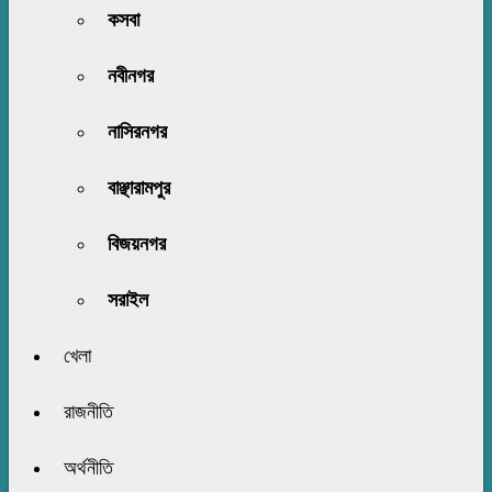
কসবা
নবীনগর
নাসিরনগর
বাঞ্ছারামপুর
বিজয়নগর
সরাইল
খেলা
রাজনীতি
অর্থনীতি