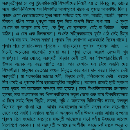
সরস্বতীপূজা যে শুধু হিন্দুধর্মাবলম্বী শিক্ষার্থীদের নিয়েই হয় তা কিন্তু নয়, তাদের
সঙ্গে ধর্মবর্ণ-নির্বিশেষে সব শিক্ষার্থীর অংশগ্রহণ থাকে এ পূজার আকর্ষণীয় দিক।
পূজামণ্ডপে ছেলেমেয়েদের সুন্দর সাজে সজ্জিত হয়ে গান, আরতি, অঞ্জলি, প্রসাদ
বিতরণ, রঙিন সাজে ধূপধূনা আর ফুল দিয়ে অঞ্জলি দিতে দেখা যায়। এ দৃশ্য
দেখলে মন আনন্দে ভরে যায়, কে হিন্দু, কে মুসলমান, কেই-বা খ্রিষ্টান—বোঝা
কঠিন। এ যেন এক মিলনমেলা। তখনই সত্যিকারভাবে ফুটে ওঠে সেই চিত্র
—‘ধর্ম যার যার, উৎসব সবার’। পূজার দিন লেখাপড়া একেবারেই নিষেধ থাকে।
পূজার পরে দোয়াত-কলম পুস্তক ও বাদ্যযন্ত্রের পূজারও প্রচলন আছে। এ
দিনেই অনেকের হাতেখড়ি দেওয়া হয়। পূজা শেষে অঞ্জলি দেওয়াটা খুব
জনপ্রিয়। আর যেহেতু সরস্বতী বিদ্যার দেবী তাই সব শিক্ষাপ্রতিষ্ঠানেই এ
উৎসব অনেক বড় করে পালিত হয়। আর সেখানে দল বেঁধে অঞ্জলি দেয়
শিক্ষার্থীরা। মানুষের ভেতরের পশুকে নিবৃত্ত করে জ্ঞান দান করেন বিদ্যার দেবী
সরস্বতী। মা সরস্বতীর জ্ঞানের দেবী, বিদ্যার দেবী, ললিতকলার দেবী। কয়েক
দিন ধরেই এ পূজাকে ঘিরে ছাত্রছাত্রীরা আনন্দিত। গতকাল রাতেই মূর্তি স্থাপন
করে পূজার সব আয়োজন সম্পন্ন করা হয়েছে। ঢাকা বিশ্ববিদ্যালয়ের জগন্নাথ
হলসহ সারা বাংলাদেশর সব শিক্ষাপ্রতিষ্ঠানে স্কুল থেকে শুরু করে বিশ্ববিদ্যালয়ে
এ দিনে সবাই মিলে খিঁচুড়ি, লাবড়া, লুচি ও অন্যান্য মিষ্টিজাতীয় দ্রব্য, ফলমূল
বিশেষত কূল খাওয়া হয়। আবার সন্ধ্যাবেলায় আরতি উৎসব এবং নাচে-গানে
মেতে ওঠে সবাই। সনাতন ধর্মের এ অন্যতম ধর্মীয় উৎসব এবার আবার ফাল্গুনের
প্রথম দিনে হওয়াতে বসন্তের বাসন্তী আমেজের সাথে ধর্মীয় উৎসবের আমেজ
মিলেমিশে একাকার। মা সরস্বতী আমাদের আশীর্বাদ করছেন-জীবনকে শুভ্র ও