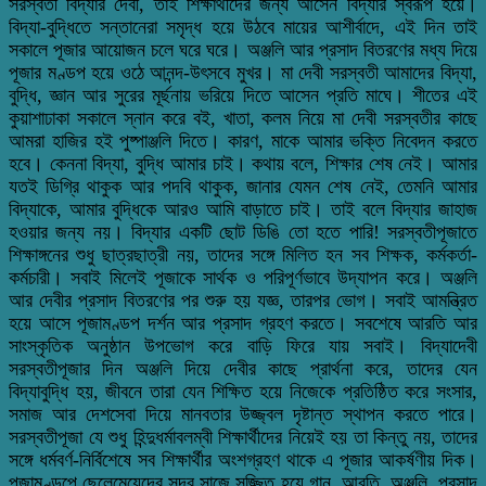
সরস্বতী বিদ্যার দেবী, তাই শিক্ষার্থীদের জন্য আসেন বিদ্যার স্বরূপ হয়ে।
বিদ্যা-বুদ্ধিতে সন্তানেরা সমৃদ্ধ হয়ে উঠবে মায়ের আশীর্বাদে, এই দিন তাই
সকালে পূজার আয়োজন চলে ঘরে ঘরে। অঞ্জলি আর প্রসাদ বিতরণের মধ্য দিয়ে
পূজার মণ্ডপ হয়ে ওঠে আনন্দ-উৎসবে মুখর। মা দেবী সরস্বতী আমাদের বিদ্যা,
বুদ্ধি, জ্ঞান আর সুরের মূর্ছনায় ভরিয়ে দিতে আসেন প্রতি মাঘে। শীতের এই
কুয়াশাঢাকা সকালে স্নান করে বই, খাতা, কলম নিয়ে মা দেবী সরস্বতীর কাছে
আমরা হাজির হই পুষ্পাঞ্জলি দিতে। কারণ, মাকে আমার ভক্তি নিবেদন করতে
হবে। কেননা বিদ্যা, বুদ্ধি আমার চাই। কথায় বলে, শিক্ষার শেষ নেই। আমার
যতই ডিগ্রি থাকুক আর পদবি থাকুক, জানার যেমন শেষ নেই, তেমনি আমার
বিদ্যাকে, আমার বুদ্ধিকে আরও আমি বাড়াতে চাই। তাই বলে বিদ্যার জাহাজ
হওয়ার জন্য নয়। বিদ্যার একটি ছোট ডিঙি তো হতে পারি! সরস্বতীপূজাতে
শিক্ষাঙ্গনের শুধু ছাত্রছাত্রী নয়, তাদের সঙ্গে মিলিত হন সব শিক্ষক, কর্মকর্তা-
কর্মচারী। সবাই মিলেই পূজাকে সার্থক ও পরিপূর্ণভাবে উদ্যাপন করে। অঞ্জলি
আর দেবীর প্রসাদ বিতরণের পর শুরু হয় যজ্ঞ, তারপর ভোগ। সবাই আমন্ত্রিত
হয়ে আসে পূজামণ্ডপ দর্শন আর প্রসাদ গ্রহণ করতে। সবশেষে আরতি আর
সাংস্কৃতিক অনুষ্ঠান উপভোগ করে বাড়ি ফিরে যায় সবাই। বিদ্যাদেবী
সরস্বতীপূজার দিন অঞ্জলি দিয়ে দেবীর কাছে প্রার্থনা করে, তাদের যেন
বিদ্যাবুদ্ধি হয়, জীবনে তারা যেন শিক্ষিত হয়ে নিজেকে প্রতিষ্ঠিত করে সংসার,
সমাজ আর দেশসেবা দিয়ে মানবতার উজ্জ্বল দৃষ্টান্ত স্থাপন করতে পারে।
সরস্বতীপূজা যে শুধু হিন্দুধর্মাবলম্বী শিক্ষার্থীদের নিয়েই হয় তা কিন্তু নয়, তাদের
সঙ্গে ধর্মবর্ণ-নির্বিশেষে সব শিক্ষার্থীর অংশগ্রহণ থাকে এ পূজার আকর্ষণীয় দিক।
পূজামণ্ডপে ছেলেমেয়েদের সুন্দর সাজে সজ্জিত হয়ে গান, আরতি, অঞ্জলি, প্রসাদ