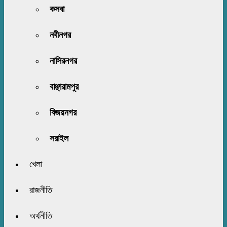
কসবা
নবীনগর
নাসিরনগর
বাঞ্ছারামপুর
বিজয়নগর
সরাইল
খেলা
রাজনীতি
অর্থনীতি