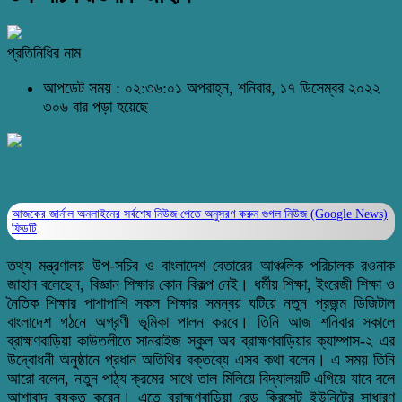
প্রতিনিধির নাম
আপডেট সময় : ০২:৩৬:০১ অপরাহ্ন, শনিবার, ১৭ ডিসেম্বর ২০২২
৩০৬ বার পড়া হয়েছে
আজকের জার্নাল অনলাইনের সর্বশেষ নিউজ পেতে অনুসরণ করুন
গুগল নিউজ (Google News)
ফিডটি
তথ্য মন্ত্রণালয় উপ-সচিব ও বাংলাদেশ বেতারের আঞ্চলিক পরিচালক রওনাক
জাহান বলেছেন, বিজ্ঞান শিক্ষার কোন বিকল্প নেই। ধর্মীয় শিক্ষা, ইংরেজী শিক্ষা ও
নৈতিক শিক্ষার পাশাপাশি সকল শিক্ষার সমন্বয় ঘটিয়ে নতুন প্রজন্ম ডিজিটাল
বাংলাদেশ গঠনে অগ্রণী ভূমিকা পালন করবে। তিনি আজ শনিবার সকালে
ব্রাহ্মণবাড়িয়া কাউতলীতে সানরাইজ স্কুল অব ব্রাহ্মণবাড়িয়ার ক্যাম্পাস-২ এর
উদ্বোধনী অনুষ্ঠানে প্রধান অতিথির বক্তব্যে এসব কথা বলেন। এ সময় তিনি
আরো বলেন, নতুন পাঠ্য ক্রমের সাথে তাল মিলিয়ে বিদ্যালয়টি এগিয়ে যাবে বলে
আশাবাদ ব্যক্ত করেন। এতে ব্রাহ্মণবাড়িয়া রেড ক্রিসেন্ট ইউনিটের সাধারণ