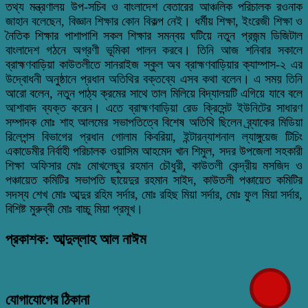
তথ্য মন্ত্রণালয় উপ-সচিব ও বাংলাদেশ বেতারের আঞ্চলিক পরিচালক রওনাক
জাহান বলেছেন, বিজ্ঞান শিক্ষার কোন বিকল্প নেই। ধর্মীয় শিক্ষা, ইংরেজী শিক্ষা ও
নৈতিক শিক্ষার পাশাপাশি সকল শিক্ষার সমন্বয় ঘটিয়ে নতুন প্রজন্ম ডিজিটাল
বাংলাদেশ গঠনে অগ্রণী ভূমিকা পালন করবে। তিনি আজ শনিবার সকালে
ব্রাহ্মণবাড়িয়া কাউতলীতে সানরাইজ স্কুল অব ব্রাহ্মণবাড়িয়ার ক্যাম্পাস-২ এর
উদ্বোধনী অনুষ্ঠানে প্রধান অতিথির বক্তব্যে এসব কথা বলেন। এ সময় তিনি
আরো বলেন, নতুন পাঠ্য ক্রমের সাথে তাল মিলিয়ে বিদ্যালয়টি এগিয়ে যাবে বলে
আশাবাদ ব্যক্ত করেন। এতে ব্রাহ্মণবাড়িয়া রেড ক্রিসেন্ট ইউনিটের সাধারণ
সম্পাদক মোঃ শাহ আলমের সভাপতিত্বে বিশেষ অতিথি ছিলেন ব্র্যাকের মিডিয়া
রিলেশন্স বিভাগের প্রধান গোলাম কিবরিয়া, ইন্টারন্যাশনাল ল্যাঙ্গুয়েজ টিচিং
একাডেমীর নির্বাহী পরিচালক ওয়াসিম আহমেদ খান শিমুল, সদর উপজেলা সহকারী
শিক্ষা অফিসার মোঃ মোখলেছুর রহমান চৌধুরী, কাউতলী কেন্দ্রীয় মসজিদ ও
পঞ্চায়েত কমিটির সভাপতি ছায়েদুর রহমান সাইদ, কাউতলী পঞ্চায়েত কমিটির
সদস্য শেখ মোঃ আব্দুর রহিম সর্দার, মোঃ রহিছ মিয়া সর্দার, মোঃ ফুল মিয়া সর্দার,
বিশিষ্ট মুরুব্বী মোঃ বাচ্চু মিয়া প্রমূখ।
প্রকাশক: আব্দুল্লাহ আল নাঈম
যোগাযোগের ঠিকানা