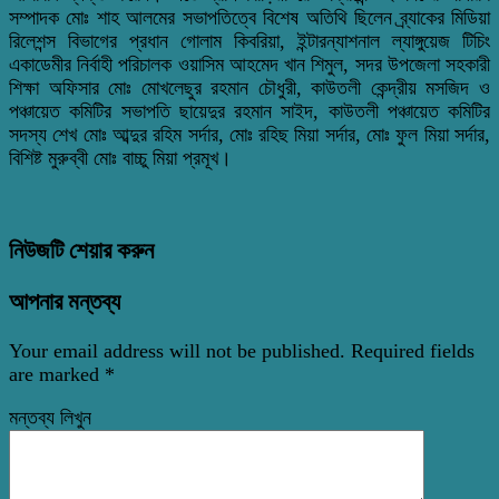
সম্পাদক মোঃ শাহ আলমের সভাপতিত্বে বিশেষ অতিথি ছিলেন ব্র্যাকের মিডিয়া
রিলেশন্স বিভাগের প্রধান গোলাম কিবরিয়া, ইন্টারন্যাশনাল ল্যাঙ্গুয়েজ টিচিং
একাডেমীর নির্বাহী পরিচালক ওয়াসিম আহমেদ খান শিমুল, সদর উপজেলা সহকারী
শিক্ষা অফিসার মোঃ মোখলেছুর রহমান চৌধুরী, কাউতলী কেন্দ্রীয় মসজিদ ও
পঞ্চায়েত কমিটির সভাপতি ছায়েদুর রহমান সাইদ, কাউতলী পঞ্চায়েত কমিটির
সদস্য শেখ মোঃ আব্দুর রহিম সর্দার, মোঃ রহিছ মিয়া সর্দার, মোঃ ফুল মিয়া সর্দার,
বিশিষ্ট মুরুব্বী মোঃ বাচ্চু মিয়া প্রমূখ।
নিউজটি শেয়ার করুন
আপনার মন্তব্য
Your email address will not be published.
Required fields
are marked
*
মন্তব্য লিখুন