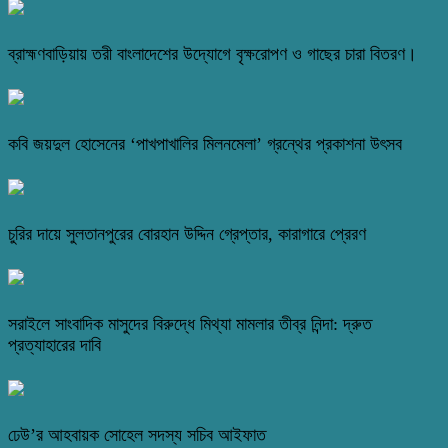
ব্রাহ্মণবাড়িয়ায় তরী বাংলাদেশের উদ্যোগে বৃক্ষরোপণ ও গাছের চারা বিতরণ।
কবি জয়দুল হোসেনের ‘পাখপাখালির মিলনমেলা’ গ্রন্থের প্রকাশনা উৎসব
চুরির দায়ে সুলতানপুরের বোরহান উদ্দিন গ্রেপ্তার, কারাগারে প্রেরণ
সরাইলে সাংবাদিক মাসুদের বিরুদ্ধে মিথ্যা মামলার তীব্র নিন্দা: দ্রুত
প্রত্যাহারের দাবি
ঢেউ’র আহবায়ক সোহেল সদস্য সচিব আইফাত