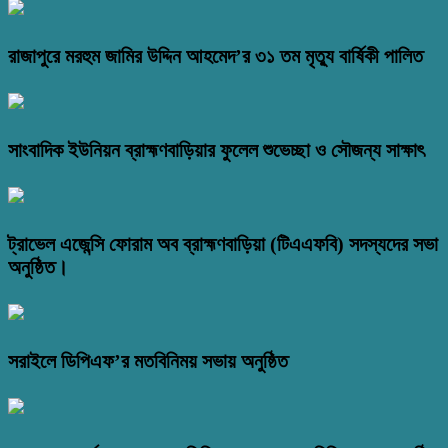
রাজাপুরে মরহুম জামির উদ্দিন আহমেদ’র ৩১ তম মৃত্যু বার্ষিকী পালিত
সাংবাদিক ইউনিয়ন ব্রাহ্মণবাড়িয়ার ফুলেল শুভেচ্ছা ও সৌজন্য সাক্ষাৎ
ট্রাভেল এজেন্সি ফোরাম অব ব্রাহ্মণবাড়িয়া (টিএএফবি) সদস্যদের সভা
অনুষ্ঠিত।
সরাইলে ডিপিএফ’র মতবিনিময় সভায় অনুষ্ঠিত