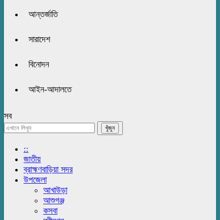
আন্তর্জাতি
সারাদেশ
বিনোদন
আইন-আদালতে
সব
::
জাতীয়
ব্রাহ্মণবাড়িয়া সদর
উপজেলা
আখাউড়া
আশুগঞ্জ
কসবা