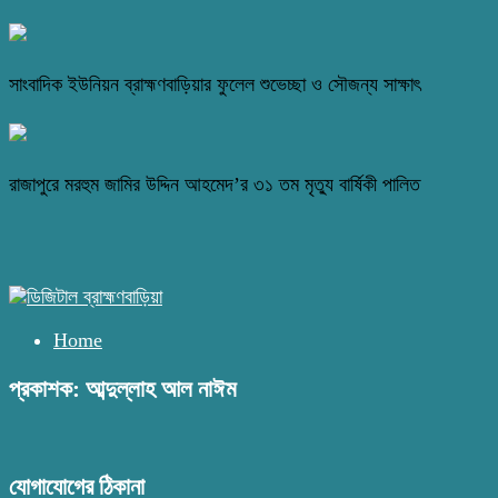
সাংবাদিক ইউনিয়ন ব্রাহ্মণবাড়িয়ার ফুলেল শুভেচ্ছা ও সৌজন্য সাক্ষাৎ
রাজাপুরে মরহুম জামির উদ্দিন আহমেদ’র ৩১ তম মৃত্যু বার্ষিকী পালিত
Home
প্রকাশক: আব্দুল্লাহ আল নাঈম
যোগাযোগের ঠিকানা