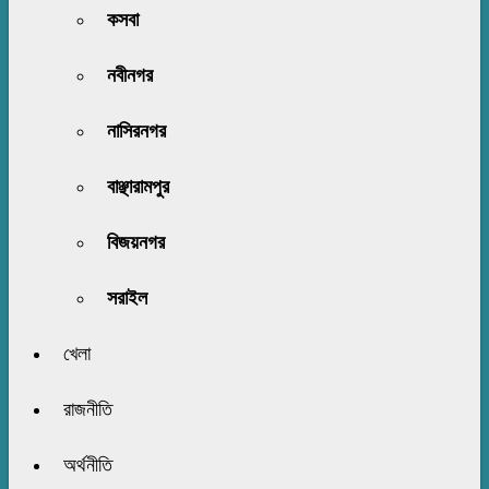
কসবা
নবীনগর
নাসিরনগর
বাঞ্ছারামপুর
বিজয়নগর
সরাইল
খেলা
রাজনীতি
অর্থনীতি