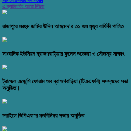
আপলোডকারীর সব সংবাদ
এ ক্যাটাগরির আরো নিউজ
রাজাপুরে মরহুম জামির উদ্দিন আহমেদ’র ৩১ তম মৃত্যু বার্ষিকী পালিত
সাংবাদিক ইউনিয়ন ব্রাহ্মণবাড়িয়ার ফুলেল শুভেচ্ছা ও সৌজন্য সাক্ষাৎ
ট্রাভেল এজেন্সি ফোরাম অব ব্রাহ্মণবাড়িয়া (টিএএফবি) সদস্যদের সভা
অনুষ্ঠিত।
সরাইলে ডিপিএফ’র মতবিনিময় সভায় অনুষ্ঠিত