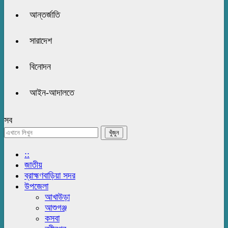
আন্তর্জাতি
সারাদেশ
বিনোদন
আইন-আদালতে
সব
::
জাতীয়
ব্রাহ্মণবাড়িয়া সদর
উপজেলা
আখাউড়া
আশুগঞ্জ
কসবা