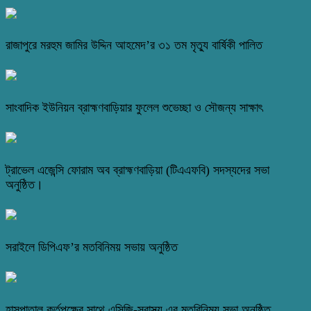
রাজাপুরে মরহুম জামির উদ্দিন আহমেদ’র ৩১ তম মৃত্যু বার্ষিকী পালিত
সাংবাদিক ইউনিয়ন ব্রাহ্মণবাড়িয়ার ফুলেল শুভেচ্ছা ও সৌজন্য সাক্ষাৎ
ট্রাভেল এজেন্সি ফোরাম অব ব্রাহ্মণবাড়িয়া (টিএএফবি) সদস্যদের সভা
অনুষ্ঠিত।
সরাইলে ডিপিএফ’র মতবিনিময় সভায় অনুষ্ঠিত
হাসপাতাল কর্তৃপক্ষের সাথে এসিজি-স্বাস্থ্য এর মতবিনিময় সভা অনুষ্ঠিত