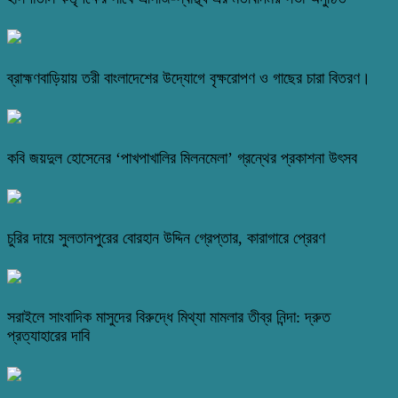
ব্রাহ্মণবাড়িয়ায় তরী বাংলাদেশের উদ্যোগে বৃক্ষরোপণ ও গাছের চারা বিতরণ।
কবি জয়দুল হোসেনের ‘পাখপাখালির মিলনমেলা’ গ্রন্থের প্রকাশনা উৎসব
চুরির দায়ে সুলতানপুরের বোরহান উদ্দিন গ্রেপ্তার, কারাগারে প্রেরণ
সরাইলে সাংবাদিক মাসুদের বিরুদ্ধে মিথ্যা মামলার তীব্র নিন্দা: দ্রুত
প্রত্যাহারের দাবি