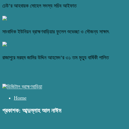
ঢেউ’র আহবায়ক সোহেল সদস্য সচিব আইফাত
সাংবাদিক ইউনিয়ন ব্রাহ্মণবাড়িয়ার ফুলেল শুভেচ্ছা ও সৌজন্য সাক্ষাৎ
রাজাপুরে মরহুম জামির উদ্দিন আহমেদ’র ৩১ তম মৃত্যু বার্ষিকী পালিত
Home
প্রকাশক: আব্দুল্লাহ আল নাঈম