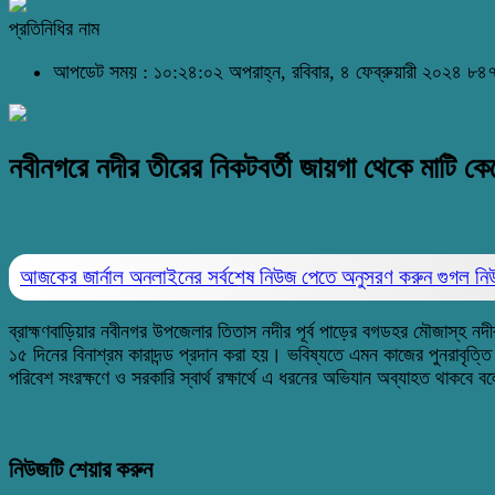
প্রতিনিধির নাম
আপডেট সময় : ১০:২৪:০২ অপরাহ্ন, রবিবার, ৪ ফেব্রুয়ারী ২০২৪
৮৪৭
নবীনগরে নদীর তীরের নিকটবর্তী জায়গা থেকে মাটি কেটে
আজকের জার্নাল অনলাইনের সর্বশেষ নিউজ পেতে অনুসরণ করুন
গুগল ন
ব্রাহ্মণবাড়িয়ার নবীনগর উপজেলার তিতাস নদীর পূর্ব পাড়ের বগডহর মৌজাস্‌হ নদী
১৫ দিনের বিনাশ্রম কারাদন্ড প্রদান করা হয়। ভবিষ্যতে এমন কাজের পুনরাবৃত্
পরিবেশ সংরক্ষণে ও সরকারি স্বার্থ রক্ষার্থে এ ধরনের অভিযান অব্যাহত থাকবে 
নিউজটি শেয়ার করুন