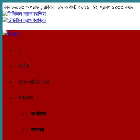
ঢাকা
০৬:০৩ অপরাহ্ন, রবিবার, ০৯ অগাস্ট ২০২৬, ২৫ শ্রাবণ ১৪৩৩ বঙ্গাব্দ
::
জাতীয়
ব্রাহ্মণবাড়িয়া সদর
উপজেলা
আখাউড়া
আশুগঞ্জ