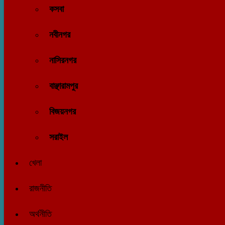
কসবা
নবীনগর
নাসিরনগর
বাঞ্ছারামপুর
বিজয়নগর
সরাইল
খেলা
রাজনীতি
অর্থনীতি