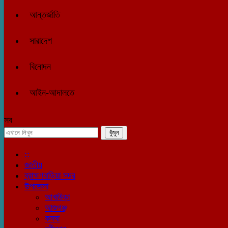
আন্তর্জাতি
সারাদেশ
বিনোদন
আইন-আদালতে
সব
::
জাতীয়
ব্রাহ্মণবাড়িয়া সদর
উপজেলা
আখাউড়া
আশুগঞ্জ
কসবা