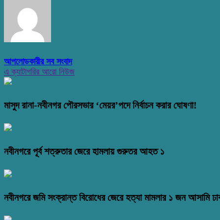
আপলোডকারীর সব সংবাদ
এ ক্যাটাগরির আরো নিউজ
মাসুদ রানা-নবীনগর পৌরসভার ‘মেয়র’পদে নির্বাচন করার ঘোষণা!
নবীনগরে পূর্ব শত্রুতার জেরে হামলায় গুরুতর আহত ১
নবীনগরে জমি সংক্রান্ত বিরোধের জেরে হত্যা মামলার ১ জন আসামি ঢা