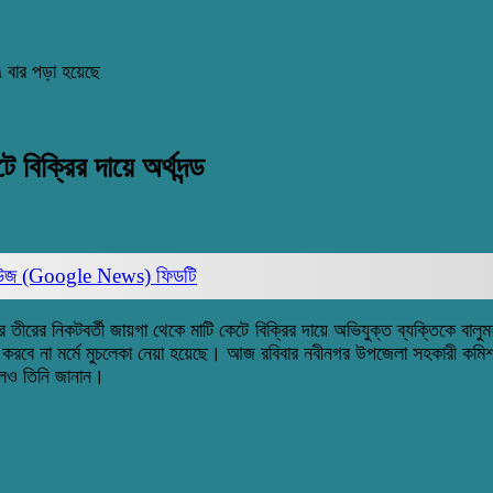
 বার পড়া হয়েছে
 বিক্রির দায়ে অর্থদন্ড
িউজ (Google News)
ফিডটি
র তীরের নিকটবর্তী জায়গা থেকে মাটি কেটে বিক্রির দায়ে অভিযুক্ত ব্যক্তিকে বাল
তি করবে না মর্মে মুচলেকা নেয়া হয়েছে। আজ রবিবার নবীনগর উপজেলা সহকারী কমিশ
বলেও তিনি জানান।