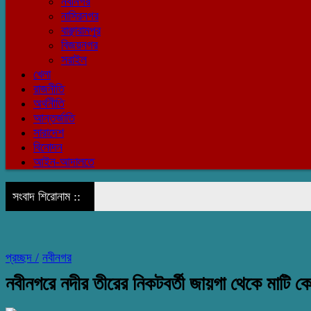
নবীনগর
নাসিরনগর
বাঞ্ছারামপুর
বিজয়নগর
সরাইল
খেলা
রাজনীতি
অর্থনীতি
আন্তর্জাতি
সারাদেশ
বিনোদন
আইন-আদালতে
সংবাদ শিরোনাম ::
প্রচ্ছদ /
নবীনগর
নবীনগরে নদীর তীরের নিকটবর্তী জায়গা থেকে মাটি কেটে