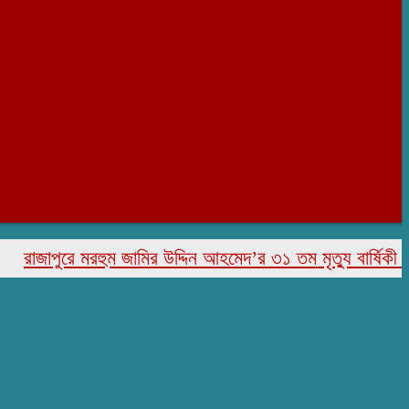
াপুরে মরহুম জামির উদ্দিন আহমেদ’র ৩১ তম মৃত্যু বার্ষিকী পালিত