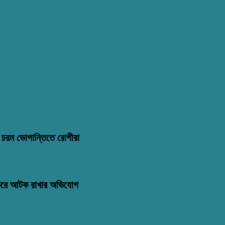
মণ: চরম ভোগান্তিতে রোগীরা
 করে আটক রাখার অভিযোগ