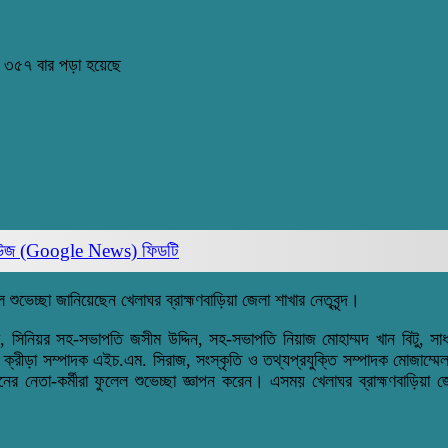
৩
৩৫৭ বার পড়া হয়েছে
িউজ (Google News)
ফিডটি
ফুলেল শুভেচ্ছা জানিয়েছেন খেলাঘর ব্রাহ্মণবাড়িয়া জেলা শাখার নেতৃবৃন্দ।
ামি, সিনিয়র সহ-সভাপতি জসীম উদ্দিন, সহ-সভাপতি নিয়াজ মোহাম্মদ খান বিটু, সাধা
 ক্রীড়া সম্পাদক এইচ.এম. সিরাজ, সংস্কৃতি ও তথ্যপ্রযুক্তি সম্পাদক মোজাম্মে
ঠনের নেতা-কর্মীরা ফুলেল শুভেচ্ছা জ্ঞাপন করেন। এসময় খেলাঘর ব্রাহ্মণবাড়িয়া