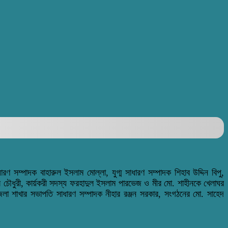
রণ সম্পাদক বাহারুল ইসলাম মোল্লা, যুগ্ম সাধারণ সম্পাদক শিহাব উদ্দিন বিপু,
ল চৌধুরী, কার্য়করী সদস্য ফরহাদুল ইসলাম পারভেজ ও মীর মো. শাহীনকে খেলাঘর
 জেলা শাখার সভাপতি সাধারণ সম্পাদক নীহার রঞ্জন সরকার, সংগঠনের মো. সাহেদ