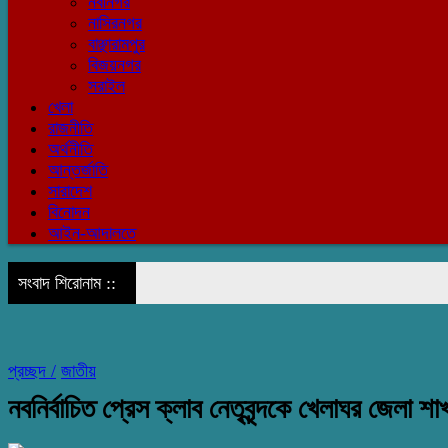
নবীনগর
নাসিরনগর
বাঞ্ছারামপুর
বিজয়নগর
সরাইল
খেলা
রাজনীতি
অর্থনীতি
আন্তর্জাতি
সারাদেশ
বিনোদন
আইন-আদালতে
সংবাদ শিরোনাম ::
প্রচ্ছদ /
জাতীয়
নবনির্বাচিত প্রেস ক্লাব নেতৃবৃন্দকে খেলাঘর জেলা শা