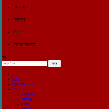
আন্তর্জাতি
সারাদেশ
বিনোদন
আইন-আদালতে
সব
::
জাতীয়
ব্রাহ্মণবাড়িয়া সদর
উপজেলা
আখাউড়া
আশুগঞ্জ
কসবা