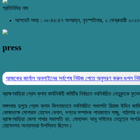
প্রতিনিধির নাম
আপডেট সময় : ০৮:৪৫:৪৭ অপরাহ্ন, বৃহস্পতিবার, ২ ফেব্রুয়ারী ২০২
press
আজকের জার্নাল অনলাইনের সর্বশেষ নিউজ পেতে অনুসরণ করুন
গুগল ন
ব্রাহ্মণবাড়িয়া প্রেস ক্লাব কার্যনির্বাহী কমিটির নির্বাচনে নবনির্বাচিত নেতৃবৃন্দকে 
মঙ্গলবার দুপুরে প্রেস ক্লাব মিলনায়তনে নবনির্বাচিত সভাপতি রিয়াজ উদ্দিন জ
কোষাধ্যক্ষ মোশারফ হোসেন বেলাল, দপ্তর সম্পাদক শাহজাহান সাজু, পাঠাগার ও
ব্রাহ্মণবাড়িয়া জেলা শাখার সভাপতি ডা. মোহাম্মদ আবু সাঈদের নেতৃত্বে সংগ
হোসেনসহ অন্যান্যরা উপস্থিত ছিলেন।