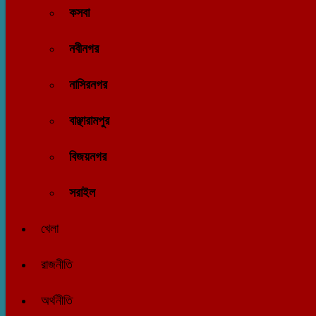
কসবা
নবীনগর
নাসিরনগর
বাঞ্ছারামপুর
বিজয়নগর
সরাইল
খেলা
রাজনীতি
অর্থনীতি