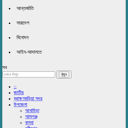
আন্তর্জাতি
সারাদেশ
বিনোদন
আইন-আদালতে
সব
::
জাতীয়
ব্রাহ্মণবাড়িয়া সদর
উপজেলা
আখাউড়া
আশুগঞ্জ
কসবা