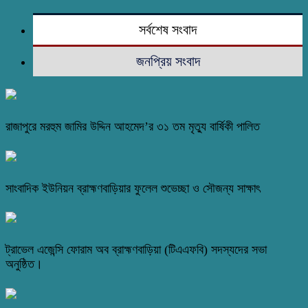
সর্বশেষ সংবাদ
জনপ্রিয় সংবাদ
রাজাপুরে মরহুম জামির উদ্দিন আহমেদ’র ৩১ তম মৃত্যু বার্ষিকী পালিত
সাংবাদিক ইউনিয়ন ব্রাহ্মণবাড়িয়ার ফুলেল শুভেচ্ছা ও সৌজন্য সাক্ষাৎ
ট্রাভেল এজেন্সি ফোরাম অব ব্রাহ্মণবাড়িয়া (টিএএফবি) সদস্যদের সভা
অনুষ্ঠিত।