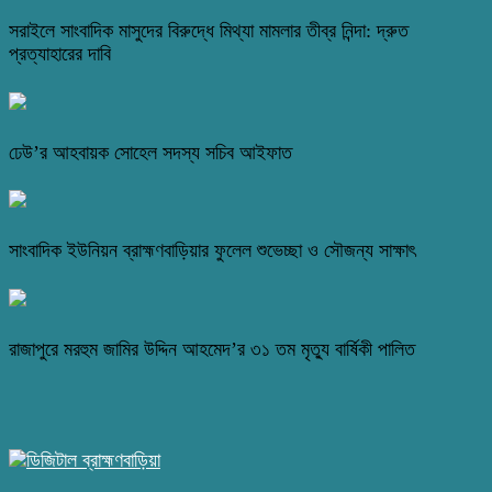
সরাইলে সাংবাদিক মাসুদের বিরুদ্ধে মিথ্যা মামলার তীব্র নিন্দা: দ্রুত
প্রত্যাহারের দাবি
ঢেউ’র আহবায়ক সোহেল সদস্য সচিব আইফাত
সাংবাদিক ইউনিয়ন ব্রাহ্মণবাড়িয়ার ফুলেল শুভেচ্ছা ও সৌজন্য সাক্ষাৎ
রাজাপুরে মরহুম জামির উদ্দিন আহমেদ’র ৩১ তম মৃত্যু বার্ষিকী পালিত