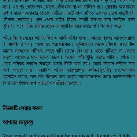
স্বজনেরা জানান, শনিবার ভোর সাড়ে ৪টায় ফজরের নামাজ পড়ে বাড়ি থেকে বের
হয়। এর পর থেকে তার কোনো খোঁজখবর পাওয়া যাচ্ছিল না। রোববার অরুয়াইল
দক্ষিণ বাজার এলাকার তিতাস নদীতে একটি লাশ নদীতে ভাসতে দেখে যাত্রীবাহী
নৌকার লোকেরা। খবর পেয়ে শহিদ মিয়ার লাশটি উদ্ধার করে সরাইল থানা
পুলিশ। পরে শহিদ মিয়ার ছেলে মোস্তাকিম তার বাবার লাশ শনাক্ত করে।
শহিদ মিয়ার মেয়ের জামাই কিতাব আলী মাষ্টার বলেন, আমার শ্বশুর আল্লাওয়ালা
ও নামাজি লোক। অত্যন্ত পরহেজগার। কুলিয়ারচর থেকে নৌকায় করে বাঁশ
আনার উদ্দেশ্যে শনিবার ভোরে বাড়ি থেকে বের হয়। রাতে বাড়িতে না ফেরার
কারণে আমাদের মনে সন্দেহ জাগে। আমরা খোঁজাখুঁজি করতে থাকি। খোঁজ না
পেয়ে শনিবার সকালে সরাইল থানায় জিডি করা হয়। আজ তিতাস নদীতে তার
লাশ পাওয়া যায়। সরাইল থানার ভারপ্রাপ্ত কর্মকর্তা(ওসি) মো.আসলাম
হোসাইন বলেন, তার লাশ উদ্ধার করে দুপুরে ময়নাতদন্তের জন্য ব্রাহ্মণবাড়িয়া
সদর হাসপাতাল মর্গে পাঠানোর প্রক্রিয়া চলছে।
নিউজটি শেয়ার করুন
আপনার মন্তব্য
Your email address will not be published.
Required fields