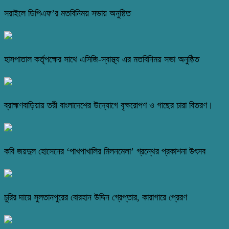
সরাইলে ডিপিএফ’র মতবিনিময় সভায় অনুষ্ঠিত
হাসপাতাল কর্তৃপক্ষের সাথে এসিজি-স্বাস্থ্য এর মতবিনিময় সভা অনুষ্ঠিত
ব্রাহ্মণবাড়িয়ায় তরী বাংলাদেশের উদ্যোগে বৃক্ষরোপণ ও গাছের চারা বিতরণ।
কবি জয়দুল হোসেনের ‘পাখপাখালির মিলনমেলা’ গ্রন্থের প্রকাশনা উৎসব
চুরির দায়ে সুলতানপুরের বোরহান উদ্দিন গ্রেপ্তার, কারাগারে প্রেরণ