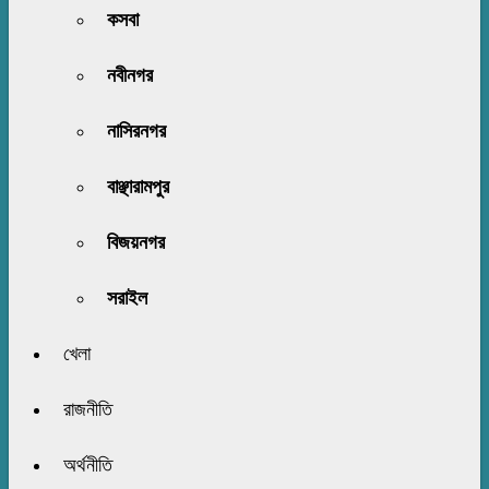
কসবা
নবীনগর
নাসিরনগর
বাঞ্ছারামপুর
বিজয়নগর
সরাইল
খেলা
রাজনীতি
অর্থনীতি