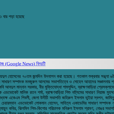
 বার পড়া হয়েছে
িউজ (Google News)
ফিডটি
জয়দুল হোসেনের ৭০তম জন্মদিন উদযাপন করা হয়েছে। গতকাল শুক্রবার সন্ধ্যা ৬টা
্চের সাধারণ সম্পাদক মনজুরুল আলমের সভাপতিত্বে ও সোহেল আহাদের সঞ্চালনায় প্রধ
ুল মান্নান সরকার, বীর মুক্তিযোদ্ধা শামসুদ্দিন, ব্রাহ্মণবাড়িয়া প্রেসক্লাবের
ডভোকেট মানিক রতন শর্মা, ব্রাহ্মণবাড়িয়া শিশু নাট্যমের সাধারণ নিয়াজ মুহম্মদ
র উপাধ্যক্ষ একেএম শিবলী, জেলা উদীচী সভাপতি জহিরুল ইসলাম ভুইয়া স্বপন, জাম
াইস চেয়ারম্যান এডভোকেট লোকমান হোসেন, সাহিত্য একাডেমির সাধারণ সম্পাদক 
ায়ুন কবির, ঝিলমিল শিশু-কিশোর পরিচালক মনিরুল ইসলাম শ্রাবণ, নোঙর সভাপতি
াদক নীহার রঞ্জন সরকার, সম্মিলিত সাংস্কৃতিক জোটের সদস্য সচিব সঞ্জীব ভট্টাচা