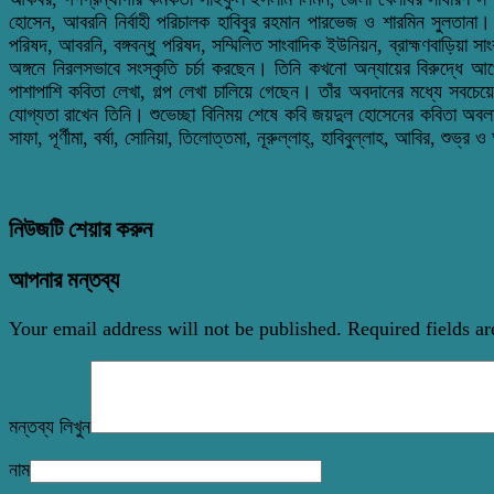
হোসেন, আবরনি নির্বাহী পরিচালক হাবিবুর রহমান পারভেজ ও শারমিন সুলতানা। 
পরিষদ, আবরনি, বঙ্গবন্ধু পরিষদ, সম্মিলিত সাংবাদিক ইউনিয়ন, ব্রাহ্মণবাড়িয়া 
অঙ্গনে নিরলসভাবে সংস্কৃতি চর্চা করছেন। তিনি কখনো অন্যায়ের বিরুদ্ধে আপ
পাশাপাশি কবিতা লেখা, গল্প লেখা চালিয়ে গেছেন। তাঁর অবদানের মধ্যে সবচেয়ে
যোগ্যতা রাখেন তিনি। শুভেচ্ছা বিনিময় শেষে কবি জয়দুল হোসেনের কবিতা অবলম্
সাফা, পূর্ণীমা, বর্ষা, সোনিয়া, তিলোত্তমা, নূরুল্লাহ্‌, হাবিবুল্লাহ, আবির, শুভ্
নিউজটি শেয়ার করুন
আপনার মন্তব্য
Your email address will not be published.
Required fields a
মন্তব্য লিখুন
নাম