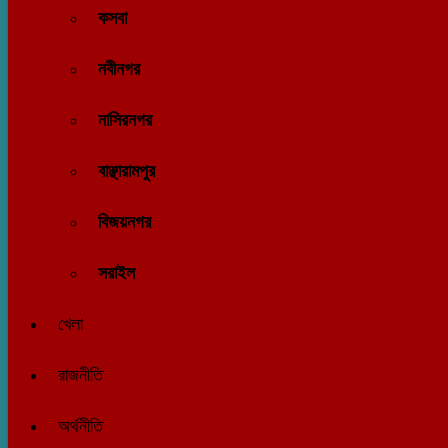
কসবা
নবীনগর
নাসিরনগর
বাঞ্ছারামপুর
বিজয়নগর
সরাইল
খেলা
রাজনীতি
অর্থনীতি