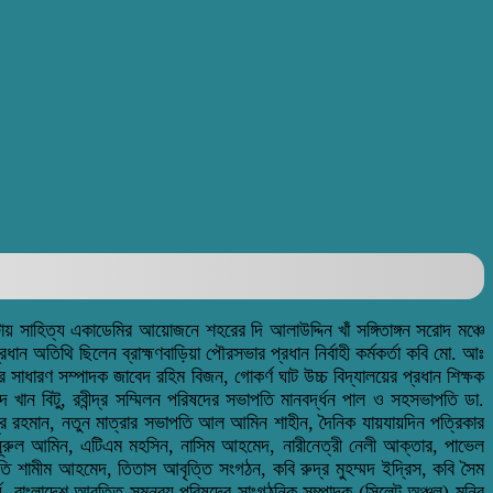
য় সাহিত্য একাডেমির আয়োজনে শহরের দি আলাউদ্দিন খাঁ সঙ্গিতাঙ্গন সরোদ মঞ্চে
ান অতিথি ছিলেন ব্রাহ্মণবাড়িয়া পৌরসভার প্রধান নির্বাহী কর্মকর্তা কবি মো. আঃ
 সাধারণ সম্পাদক জাবেদ রহিম বিজন, গোকর্ণ ঘাট উচ্চ বিদ্যালয়ের প্রধান শিক্ষক
 খান বিটু, রবীন্দ্র সম্মিলন পরিষদের সভাপতি মানবর্দ্ধন পাল ও সহসভাপতি ডা.
িনুর রহমান, নতুন মাত্রার সভাপতি আল আমিন শাহীন, দৈনিক যায়যায়দিন পত্রিকার
নূরুল আমিন, এটিএম মহসিন, নাসিম আহমেদ, নারীনেত্রী নেলী আক্তার, পাভেল
 শামীম আহমেদ, তিতাস আবৃত্তি সংগঠন, কবি রুদ্র মুহম্মদ ইদ্রিস, কবি সৈম
র্য, বাংলাদেশ আবৃত্তি সমন্বয় পরিষদের সাংগঠনিক সম্পাদক (সিলেট অঞ্চল) মনির