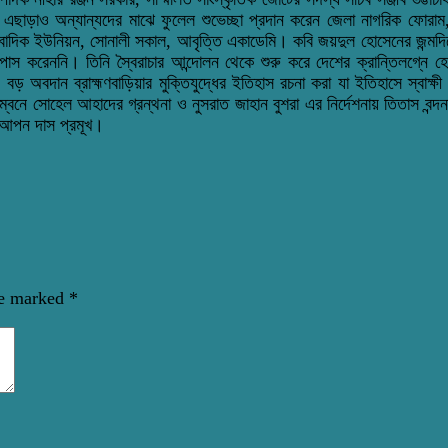
এছাড়াও অন্যান্যদের মাঝে ফুলেল শুভেচ্ছা প্রদান করেন জেলা নাগরিক ফোরাম, ব
সাংবাদিক ইউনিয়ন, সোনালী সকাল, আবৃত্তি একাডেমি। কবি জয়দুল হোসেনের জন্মদিনে 
োস করেননি। তিনি স্বৈরাচার আন্দোলন থেকে শুরু করে দেশের ক্রান্তিলগ্নে হেফ
 বড় অবদান ব্রাহ্মণবাড়িয়ার মুক্তিযুদ্ধের ইতিহাস রচনা করা যা ইতিহাসে স্বাক
বনে সোহেল আহাদের গ্রন্থনা ও নুসরাত জাহান বুশরা এর নির্দেশনায় তিতাস বন্দন
র ও আপন দাস প্রমূখ।
re marked
*