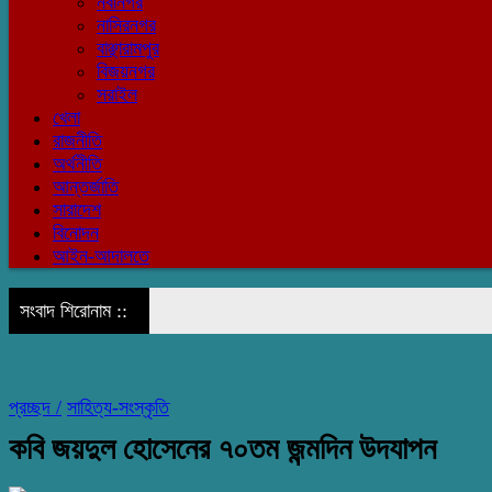
নবীনগর
নাসিরনগর
বাঞ্ছারামপুর
বিজয়নগর
সরাইল
খেলা
রাজনীতি
অর্থনীতি
আন্তর্জাতি
সারাদেশ
বিনোদন
আইন-আদালতে
সংবাদ শিরোনাম ::
প্রচ্ছদ /
সাহিত্য-সংস্কৃতি
কবি জয়দুল হোসেনের ৭০তম জন্মদিন উদযাপন