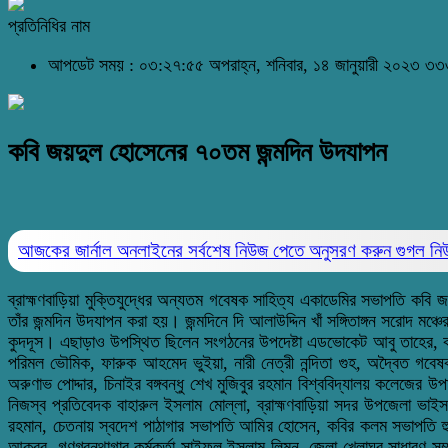
প্রতিনিধির নাম
আপডেট সময় : ০৩:২৭:৫৫ অপরাহ্ন, শনিবার, ১৪ জানুয়ারী ২০২৩
৩৩৩
কবি জয়দুল হোসেনের ৭০তম জন্মদিন উদযাপন
আজকের জার্নাল অনলাইনের সর্বশেষ নিউজ পেতে অনুসরণ করুন
গুগল ন
ব্রাহ্মণবাড়িয়া মুক্তিযুদ্ধের অন্যতম গবেষক সাহিত্য একাডেমির সভাপতি কবি 
তাঁর জন্মদিন উদযাপন করা হয়। জন্মদিনে দি আলাউদ্দিন খাঁ সঙ্গিতাঙ্গন সরোদ মঞ
কুদদূস। এছাড়াও উপস্থিত ছিলেন সংগঠনের উপদেষ্টা এডভোকেট আবু তাহের, কবি আবদ
পরিমল ভৌমিক, ফারুক আহমেদ ভুইয়া, নারী নেত্রী নন্দিতা গুহ, অদ্বৈত গবেষক এ
অরুণাভ পোদ্দার, চিনাইর বঙ্গবন্ধু শেখ মুজিবুর রহমান বিশ্ববিদ্যালয় কলেজে
নিজস্ব প্রতিবেদক বাহারুল ইসলাম মোল্লা, ব্রাহ্মণবাড়িয়া সদর উপজেলা ভ
রহমান, চেতনায় স্বদেশ পাঠাগার সভাপতি আমির হোসেন, কবির কলম সভাপতি হুম
আকবর, গণগ্রন্থাগার কর্মকর্তা সাইফুল ইসলাম লিমন, জেলা খেলাঘর সাধারণ সম্প