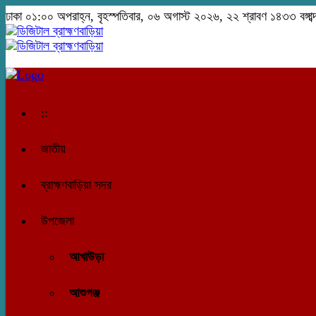
ঢাকা
০১:০০ অপরাহ্ন, বৃহস্পতিবার, ০৬ অগাস্ট ২০২৬, ২২ শ্রাবণ ১৪৩৩ বঙ্গাব্
::
জাতীয়
ব্রাহ্মণবাড়িয়া সদর
উপজেলা
আখাউড়া
আশুগঞ্জ