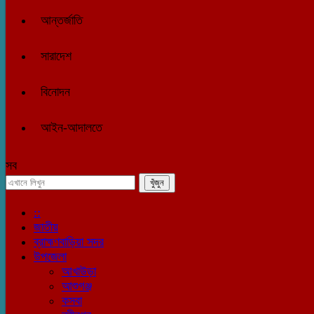
আন্তর্জাতি
সারাদেশ
বিনোদন
আইন-আদালতে
সব
::
জাতীয়
ব্রাহ্মণবাড়িয়া সদর
উপজেলা
আখাউড়া
আশুগঞ্জ
কসবা